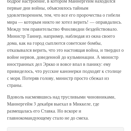
бодрое настроение, в котором Маннергейм находился
первые дни войны, объяснялось тайным
удовлетворением, тем, что все его пророчества о гибели
мира — которым никто не хотел верить! — оправдались.
Между тем правительство Финляндии бездействовало.
Министр Таннер, например, наблюдая из окна своего
дома, как на город сыплются советские бомбы,
отказывался верить, что это настоящая война, и твердил о
войне нервов, доведенной до кульминации. А министр
иностранных дел Эркко и вовсе впал в панику: ему
привиделось, что русские канонерки подходят к столице
с моря. Потеряв голову, министр просто сбежал из
страны.
Вдоволь насмеявшись над трусливыми чиновниками,
Маннергейм 3 декабря выехал в Миккеле, где
размещалась его Ставка. Но вскоре и
главнокомандующему стало не до смеха.