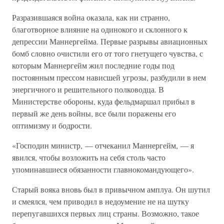
Разразившаяся война оказала, как ни странно,
благотворное влияние на одинокого и склонного к
депрессии Маннергейма. Первые разрывы авиационных
бомб словно очистили его от того гнетущего чувства, с
которым Маннергейм жил последние годы под
постоянным прессом нависшей угрозы, разбудили в нем
энергичного и решительного полководца. В
Министерстве обороны, куда фельдмаршал прибыл в
первый же день войны, все были поражены его
оптимизму и бодрости.
«Господин министр, — отчеканил Маннергейм, — я
явился, чтобы возложить на себя столь часто
упоминавшиеся обязанности главнокомандующего».
Старый вояка вновь был в привычном амплуа. Он шутил
и смеялся, чем приводил в недоумение не на шутку
перепугавшихся первых лиц страны. Возможно, такое