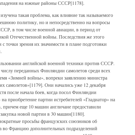
нападения на южные районы СССР[1178].
изучена такая проблема, как влияние так называемого
внешнюю политику, но и непосредственно на вопросы
ССР, в том числе военной авиации, в период от
икой Отечественной войны. Последствия же этого
и с точки зрения их значимости в плане подготовки
.
ользовании английской военной техники против СССР.
о числу переданных Финляндии самолетов среди всех
ремя «Зимней войны», вопреки заявлению министра
их самолетов»[1179]. Они начались уже 12 декабря
пустя после начала боев, когда посол Финляндии
 на приобретение партии истребителей «Гладиатор» на
в, причем еще 10 машин англичане предоставили
 закупка новой партии в 30 машин[1180].
днократные просьбы французских союзников об
ва во Францию дополнительных подразделений