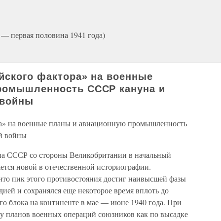
 — первая половина 1941 года)
ийского фактора» на военные
ромышленность СССР кануна и
 войны
ора» на военные планы и авиационную промышленность
й войны
на СССР со стороны Великобритании в начальный
ется новой в отечественной историографии.
 что пик этого противостояния достиг наивысшей фазы
ей и сохранялся еще некоторое время вплоть до
го блока на континенте в мае — июне 1940 года. При
зу планов военных операций союзников как по высадке