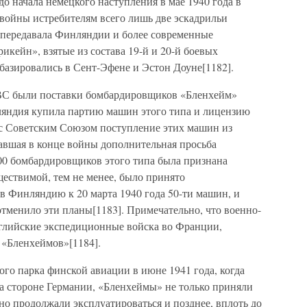
до начала немецкого наступления в мае 1940 года в
 войны истребителям всего лишь две эскадрильи
 передавала Финляндии и более современные
кейн», взятые из состава 19-й и 20-й боевых
базировались в Сент-Эфене и Эстон Доуне[1182].
ВС были поставки бомбардировщиков «Бленхейм»
ляндия купила партию машин этого типа и лицензию
ы с Советским Союзом поступление этих машин из
авшая в конце войны дополнительная просьба
00 бомбардировщиков этого типа была признана
ествимой, тем не менее, было принято
в Финляндию к 20 марта 1940 года 50-ти машин, и
тменило эти планы[1183]. Примечательно, что военно-
лийские экспедиционные войска во Франции,
 «Бленхеймов»[1184].
го парка финской авиации в июне 1941 года, когда
 стороне Германии, «Бленхеймы» не только приняли
 но продолжали эксплуатироваться и позднее, вплоть до