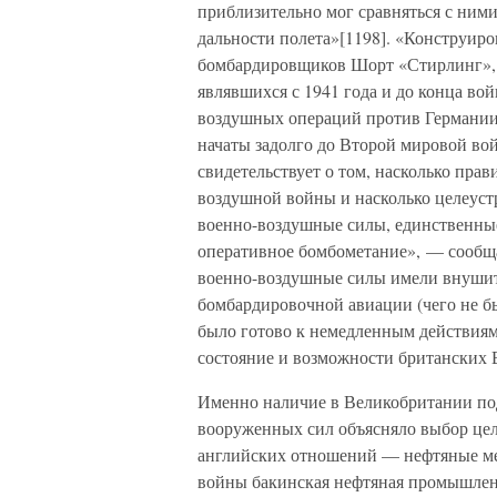
приблизительно мог сравняться с ним
дальности полета»[1198]. «Конструир
бомбардировщиков Шорт «Стирлинг», 
являвшихся с 1941 года и до конца во
воздушных операций против Германии
начаты задолго до Второй мировой вой
свидетельствует о том, насколько пра
воздушной войны и насколько целеуст
военно-воздушные силы, единственные
оперативное бомбометание», — сообща
военно-воздушные силы имели внушите
бомбардировочной авиации (чего не б
было готово к немедленным действиям
состояние и возможности британских 
Именно наличие в Великобритании по
вооруженных сил объясняло выбор цел
английских отношений — нефтяные ме
войны бакинская нефтяная промышлен