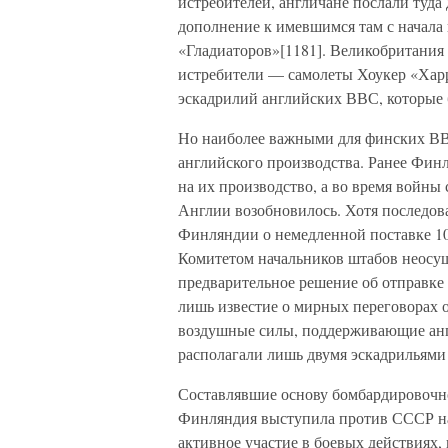
истребителей, англичане послали туда 
дополнение к имевшимся там с начала
«Гладиаторов»[1181]. Великобритания
истребители — самолеты Хоукер «Харри
эскадрилий английских ВВС, которые 
Но наиболее важными для финских В
английского производства. Ранее Фин
на их производство, а во время войн
Англии возобновилось. Хотя последов
Финляндии о немедленной поставке 1
Комитетом начальников штабов неосущ
предварительное решение об отправке 
лишь известие о мирных переговорах о
воздушные силы, поддерживающие анг
располагали лишь двумя эскадрильями
Составлявшие основу бомбардировочно
Финляндия выступила против СССР на
активное участие в боевых действиях,