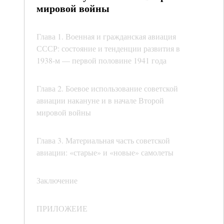
мировой войны
Глава 1. Военная и гражданская авиация
СССР: состояние и тенденции развития в
1938-м — первой половине 1941 года
Глава 2. Боевое использование советской
авиации накануне и в начале Второй
мировой войны
Глава 3. Материальная часть советской
авиации: «старые» и «новые» самолеты
Заключение
ПРИЛОЖЕИЕ