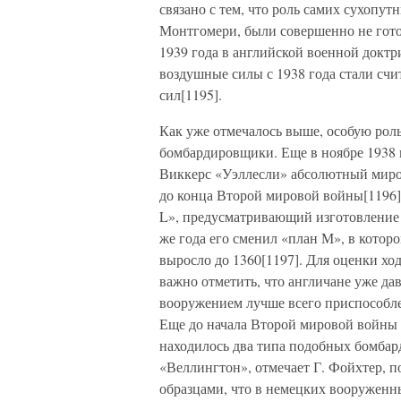
связано с тем, что роль самих сухопу
Монтгомери, были совершенно не гото
1939 года в английской военной доктр
воздушные силы с 1938 года стали сч
сил[1195].
Как уже отмечалось выше, особую рол
бомбардировщики. Еще в ноябре 1938 
Виккерс «Уэллесли» абсолютный миров
до конца Второй мировой войны[1196]
L», предусматривающий изготовление 
же года его сменил «план М», в котор
выросло до 1360[1197]. Для оценки х
важно отметить, что англичане уже д
вооружением лучше всего приспособле
Еще до начала Второй мировой войны
находилось два типа подобных бомба
«Веллингтон», отмечает Г. Фойхтер, п
образцами, что в немецких вооруженны