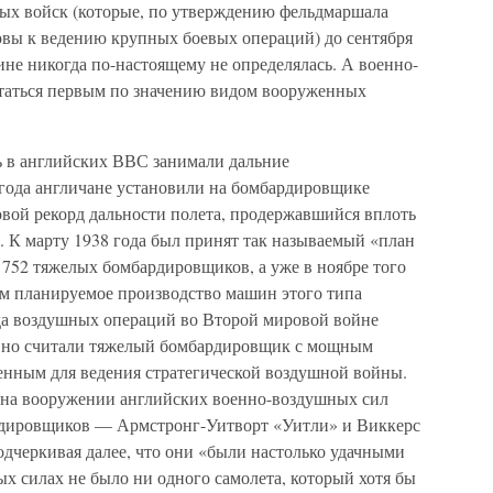
тных войск (которые, по утверждению фельдмаршала
вы к ведению крупных боевых операций) до сентября
ине никогда по-настоящему не определялась. А военно-
итаться первым по значению видом вооруженных
ь в английских ВВС занимали дальние
года англичане установили на бомбардировщике
ой рекорд дальности полета, продержавшийся вплоть
. К марту 1938 года был принят так называемый «план
752 тяжелых бомбардировщиков, а уже в ноябре того
ом планируемое производство машин этого типа
ода воздушных операций во Второй мировой войне
авно считали тяжелый бомбардировщик с мощным
нным для ведения стратегической воздушной войны.
 на вооружении английских военно-воздушных сил
рдировщиков — Армстронг-Уитворт «Уитли» и Виккерс
одчеркивая далее, что они «были настолько удачными
х силах не было ни одного самолета, который хотя бы