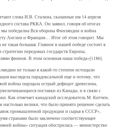
етают слова И.В. Сталина, сказанные им 14 апреля
дного состава РККА. Он заявил, говоря об итогах
о мы победилиа Вся оборона Финляндии и война
овету Англии и Франции… Итог об этом говорит. Мы
 не такая большая. Главное в нашей победе состоит в
 и стратегию передовых государств Европы,
лями финнов. В этом основная наша победа»[1186].
ляндию не только в какой-то степени истощали
ация выглядела парадоксальной еще и потому, что
овой войны ощущала острый дефицит древесины,
 увеличивающиеся поставки из Канады, и в связи с
вки. Как отмечает канадский исследователь М. Китчен,
 настолько велики, что было принято решение сделать
ставок промышленной продукции и сырья в СССР»,
двумя странами было заключено соответствующее
Зимней войны» ситуация обострилась — министерство