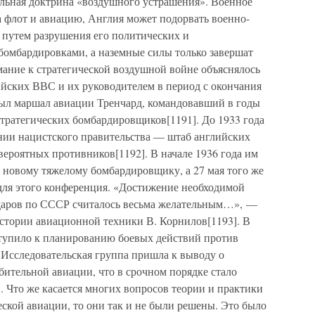
ельная доктрина «воздушного устрашения». Военное
на флот и авиацию, Англия может подорвать военно-
путем разрушения его политических и
мбардировками, а наземные силы только завершат
мание к стратегической воздушной войне объяснялось
ийских ВВС и их руководителем в период с окончания
ыл маршал авиации Тренчард, командовавший в годы
ратегических бомбардировщиков[1191]. До 1933 года
ании нацистского правительства — штаб английских
ероятных противников[1192]. В начале 1936 года им
 новому тяжелому бомбардировщику, а 27 мая того же
 для этого конференция. «Достижение необходимой
 ударов по СССР считалось весьма желательным…», —
 истории авиационной техники В. Корнилов[1193]. В
тупило к планированию боевых действий против
Исследовательская группа пришла к выводу о
бительной авиации, что в срочном порядке стало
]. Что же касается многих вопросов теории и практики
еской авиации, то они так и не были решены. Это было