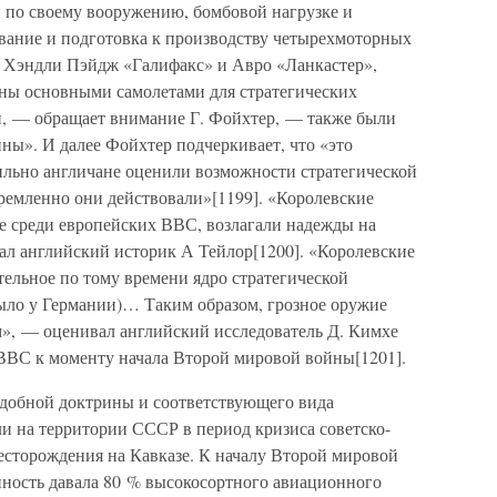
и по своему вооружению, бомбовой нагрузке и
ование и подготовка к производству четырехмоторных
Хэндли Пэйдж «Галифакс» и Авро «Ланкастер»,
йны основными самолетами для стратегических
, — обращает внимание Г. Фойхтер, — также были
ны». И далее Фойхтер подчеркивает, что «это
вильно англичане оценили возможности стратегической
ремленно они действовали»[1199]. «Королевские
 среди европейских ВВС, возлагали надежды на
л английский историк А Тейлор[1200]. «Королевские
льное по тому времени ядро стратегической
ыло у Германии)… Таким образом, грозное оружие
», — оценивал английский исследователь Д. Кимхе
ВВС к моменту начала Второй мировой войны[1201].
добной доктрины и соответствующего вида
и на территории СССР в период кризиса советско-
сторождения на Кавказе. К началу Второй мировой
ность давала 80 % высокосортного авиационного