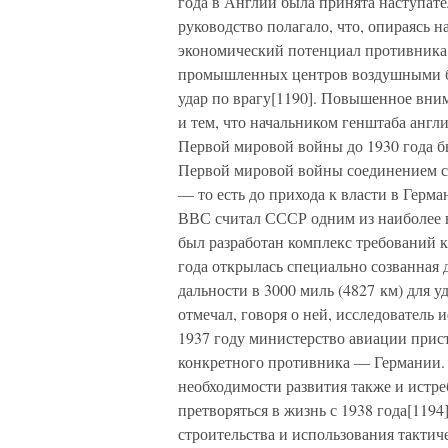
года в Англии была принята наступат
руководство полагало, что, опираясь 
экономический потенциал противника 
промышленных центров воздушными бо
удар по врагу[1190]. Повышенное вни
и тем, что начальником генштаба англ
Первой мировой войны до 1930 года б
Первой мировой войны соединением ст
— то есть до прихода к власти в Герм
ВВС считал СССР одним из наиболее в
был разработан комплекс требований к
года открылась специально созванная
дальности в 3000 миль (4827 км) для
отмечал, говоря о ней, исследователь
1937 году министерство авиации прис
конкретного противника — Германии. 
необходимости развития также и истре
претворяться в жизнь с 1938 года[1194
строительства и использования тактич