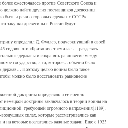
 более ожесточалось против Советского Союза и
оно должно найти других поставщиков древесины,
ло быть и речи о торговых сделках с СССР».
что закупки древесины в России будут
трину определил Д. Фуллер, подчеркнувший в своей
45 годов», что «Британия стремилась… разделять
нтальные державы и сохранять равновесие между
лохое государство, а то, которое… обычно было
х держав… Поэтому целью войны было такое
 чтобы можно было восстановить равновесие
военной доктрины определяло и ее военно-
от немецкой доктрины заключалось в теории войны на
лиционной, требующей огромного напряжения[1189].
-воздушных силах, которые рассматривались как
ы и на которые возлагались важные задачи. Еще с 1923