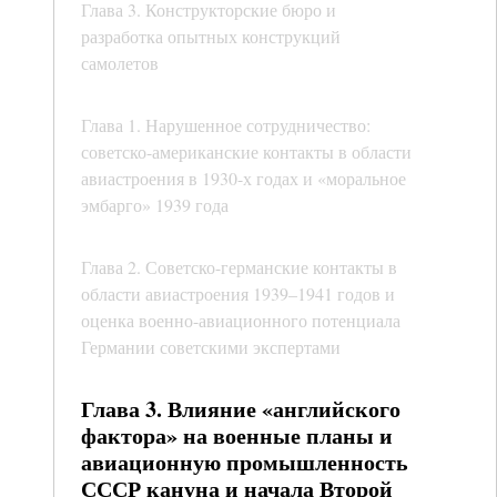
Глава 3. Конструкторские бюро и
разработка опытных конструкций
самолетов
Глава 1. Нарушенное сотрудничество:
советско-американские контакты в области
авиастроения в 1930-х годах и «моральное
эмбарго» 1939 года
Глава 2. Советско-германские контакты в
области авиастроения 1939–1941 годов и
оценка военно-авиационного потенциала
Германии советскими экспертами
Глава 3. Влияние «английского
фактора» на военные планы и
авиационную промышленность
СССР кануна и начала Второй