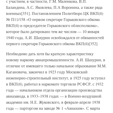
с участием, в частности, Г.М. Маленкова, В.П.
Баландина, А.С. Яковлева, П.А Воронина, а также ряда
военных[351]. Постановлением Политбюро ЦК ВКП(б)
№ П11/158 «О первом секретаре Горьковского обкома
ВКП(б) и председателе Горьковского облисполкома»,
которое было датировано тем же числом — 10 января
1940 года, А.И. Шахурин освобождался от обязанностей
первого секретаря Горьковского обкома ВКП(б)[352].
Необходимо дать хотя бы краткую характеристику
новому наркому авиапромышленности. А.И. Шахурин, в
отличие от имевшего только начальное образование М.М.
Кагановича, закончил в 1923 году Московский
инженерно-строительный институт, в 1925 году вступил
в ВКП(б), работал в наркомате торговли РСФСР, с 1932
года — начальником отдела организации производства
авиазавода, в 1933–1938 годах — в Военно-воздушной
академии им. Н.Е. Жуковского, в феврале-апреле 1938
года — парторгом на заводе № 1 «Авиахим». С марта