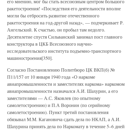
его мнению, мог бы стать всесоюзным центром большого
ракетостроения! «Последствия его деятельности вполне
могли бы отбросить развитие отечественного
ракетостроения на год-другой назад», — подчеркивает Р.
Ангельский. К счастью, он пробыл там недолго.
Десятилетие спустя Сильванский занимал пост главного
конструктора в ЦКБ Всесоюзного научно-
исследовательского института подъемно-транспортного
машиностроения[350].
Согласно Постановлению Политбюро ЦК ВКП(б) №
П11/157 от 10 января 1940 года «О наркоме
авиапромышленности и заместителях наркома» наркомом
авиапромышленности назначался А.И. Шахурин, а его
заместителями — А.С. Яковлев (по опытному
самолетостроению) и П.А Воронин (по серийному
самолетостроению). Пункт третий постановления
обязывал М.М. Кагановича сдать дела по НКАП, а А.И.
Шахурина принять дела по Наркомату в течение 5–6 дней