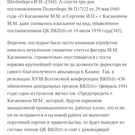
Штейнберга И.И.»[344]. А спустя три дня
постановлением Политбюро № П17/22 от 29 мая 1940
года «О Кагановиче М.М. и Сергееве И.П.» с Кагановича
М.М. даже снималось взыскание на вид, объявленное
постановлением ЦК ВКП(б) от 19 июля 1939 года[345].
Впрочем, последнее было чисто внешним атрибутом:
началось неуклонное снижение статуса фигуры М.М.
Кагановича, стремительно опустившегося с поста
наркома крупнейшей отрасли до должности директора не
самого благополучного авиазавода в Казани. Так, в
резолюции XVIII Всесоюзной конференции ВКП(б) «Об
обновлении центральных органов ВКП(б)» (февраль 1941
года) один из пунктов звучал так «Предупредить т.
Кагановича М.М., который, будучи наркомом
авиационной промышленности, работал плохо, что если
он не исправится и на новой работе не выполнит
поручений партии и правительства, то будет выведен из
состава членов ЦК ВКП(б) и снят с руководящей