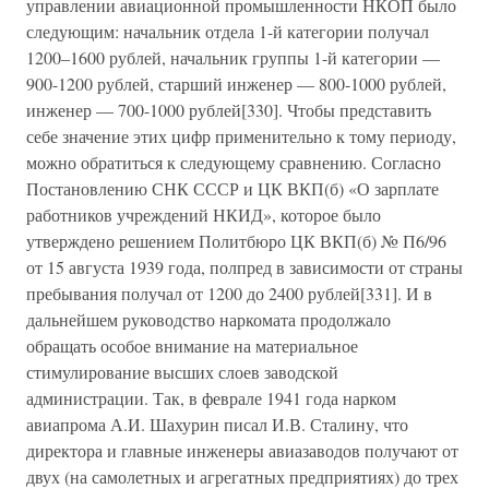
управлении авиационной промышленности НКОП было
следующим: начальник отдела 1-й категории получал
1200–1600 рублей, начальник группы 1-й категории —
900-1200 рублей, старший инженер — 800-1000 рублей,
инженер — 700-1000 рублей[330]. Чтобы представить
себе значение этих цифр применительно к тому периоду,
можно обратиться к следующему сравнению. Согласно
Постановлению СНК СССР и ЦК ВКП(б) «О зарплате
работников учреждений НКИД», которое было
утверждено решением Политбюро ЦК ВКП(б) № П6/96
от 15 августа 1939 года, полпред в зависимости от страны
пребывания получал от 1200 до 2400 рублей[331]. И в
дальнейшем руководство наркомата продолжало
обращать особое внимание на материальное
стимулирование высших слоев заводской
администрации. Так, в феврале 1941 года нарком
авиапрома А.И. Шахурин писал И.В. Сталину, что
директора и главные инженеры авиазаводов получают от
двух (на самолетных и агрегатных предприятиях) до трех