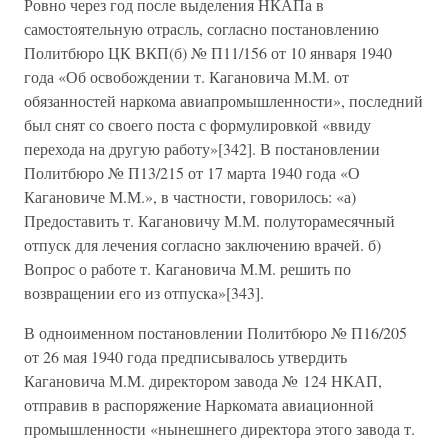
Ровно через год после выделения НКАПа в
самостоятельную отрасль, согласно постановлению
Политбюро ЦК ВКП(б) № П11/156 от 10 января 1940
года «Об освобождении т. Кагановича М.М. от
обязанностей наркома авиапромышленности», последний
был снят со своего поста с формулировкой «ввиду
перехода на другую работу»[342]. В постановлении
Политбюро № П13/215 от 17 марта 1940 года «О
Кагановиче М.М.», в частности, говорилось: «а)
Предоставить т. Кагановичу М.М. полуторамесячный
отпуск для лечения согласно заключению врачей. б)
Вопрос о работе т. Кагановича М.М. решить по
возвращении его из отпуска»[343].
В одноименном постановлении Политбюро № П16/205
от 26 мая 1940 года предписывалось утвердить
Кагановича М.М. директором завода № 124 НКАП,
отправив в распоряжение Наркомата авиационной
промышленности «нынешнего директора этого завода т.