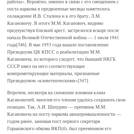
работы». Вероятно, именно в связи с его смещением с
поста наркома в предвоенные месяцы наметилось
охлаждение И.В. Сталина и к его брату, Л.М.
Кагановичу. В итоге М.М. Каганович, видимо
предчувствуя близкий арест, застрелился вскоре после
начала Великой Отечественной войны — 1 июля 1941
года[346]. В мае 1953 года вышло постановление
Президиума ЦК КПСС о реабилитации М.М.
Кагановича, из которого следует, что бывший НКГБ
СССР имел на него соответствующие
компрометирующие материалы, признанные
Президиумом «клеветническими»[347].
Впрочем, несмотря на снижение влияния клана
Кагановичей, многим его членам удалось сохранить свои
позиции. Так, А.И. Шахурин — преемник М.М.
Кагановича на посту наркома авиапромышленности —
годом ранее, занимая пост первого секретаря
Горьковского обкома ВКП(б), был преемником его