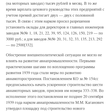
(на моторных заводах) тысяч рублей в месяц. В то же
время зарплата цехового руководства этих предприятий с
учетом премий достигает двух — двух с половиной
тысяч. В связи с этим нарком просил разрешения
установить оклады для директоров и главных инженеров
заводов №№ 1, 18, 21, 22, 39, 95, 124, 126, 150, 219 — по
3000 руб.; а для заводов №№ 20, 31, 32, 33, 135, 213, 292
— по 2500[332].
Обострение внешнеполитической ситуации не могло не
влиять на развитие авиапромышленности. Первыми
практическими шагами по воплощению программы
развития 1939 года стали меры по развитию
авиамоторостроения. Постановлением КО за № 154сс
предписывалось начать ускоренное строительство шести
авиамоторных заводов, присвоив им номера 333–338. Во
исполнение этого постановления не позднее 20 сентября
1939 года нарком авиапромышленности М.М. Каганович
утвердил площадку под строительство нового