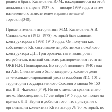
родного брата, Кагановича Ю.М., находившегося на этой
должности в апреле 1937-го — январе 1939 года, а затем
назначенного заместителем наркома внешней
торговли[348].
Примечательна и история зятя М.М. Кагановича А.В.
Сильванского (1915–1978), который был главным
конструктором в 1938–1940 годах. Он получил как
собственное КБ, состоявшее из работников покойного
конструктора Д.П. Григоровича, так и аванпроект
истребителя, изъятый согласно распоряжениям тестя из
ОКБ Н.Н. Поликарпова. Во второй половине 1940 года
на А.В. Сильванского было заведено уголовное дело —
за «несанкционированный увоз автомобиля ЗИС-101 с
территории государственного Союзного завода № 153
им. В.П. Чкалова»[349]. Но он отделался сравнительно
легко. Впоследствии, 17 сентября 1945 года, он попал на
прием к Л.П. Берии и добился того, что приступил к
организации коллектива КБ на заводе № 70, который, по