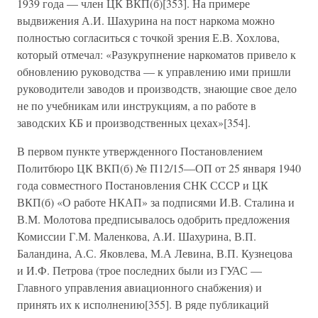
1939 года — член ЦК ВКП(б)[353]. На примере
выдвижения А.И. Шахурина на пост наркома можно
полностью согласиться с точкой зрения Е.В. Хохлова,
который отмечал: «Разукрупнение наркоматов привело к
обновлению руководства — к управлению ими пришли
руководители заводов и производств, знающие свое дело
не по учебникам или инструкциям, а по работе в
заводских КБ и производственных цехах»[354].
В первом пункте утвержденного Постановлением
Политбюро ЦК ВКП(б) № П12/15—ОП от 25 января 1940
года совместного Постановления СНК СССР и ЦК
ВКП(б) «О работе НКАП» за подписями И.В. Сталина и
В.М. Молотова предписывалось одобрить предложения
Комиссии Г.М. Маленкова, А.И. Шахурина, В.П.
Баландина, А.С. Яковлева, М.А Левина, В.П. Кузнецова
и И.Ф. Петрова (трое последних были из ГУАС —
Главного управления авиационного снабжения) и
принять их к исполнению[355]. В ряде публикаций