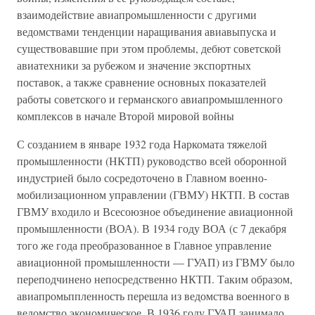
взаимодействие авиапромышленности с другими
ведомствами тенденции наращивания авиавыпуска и
существовавшие при этом проблемы, дебют советской
авиатехники за рубежом и значение экспортных
поставок, а также сравнение основных показателей
работы советского и германского авиапромышленного
комплексов в начале Второй мировой войны
С созданием в январе 1932 года Наркомата тяжелой
промышленности (НКТП) руководство всей оборонной
индустрией было сосредоточено в Главном военно-
мобилизационном управлении (ГВМУ) НКТП. В состав
ГВМУ входило и Всесоюзное объединение авиационной
промышленности (ВОА). В 1934 году ВОА (с 7 декабря
того же года преобразованное в Главное управление
авиационной промышленности — ГУАП) из ГВМУ было
переподчинено непосредственно НКТП. Таким образом,
авиапромьппленность перешла из ведомства военного в
ведомство экономическое. В 1936 году ГУАП занимало