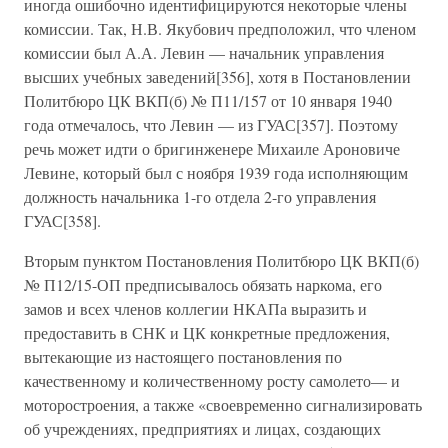
иногда ошибочно идентифицируются некоторые члены
комиссии. Так, Н.В. Якубович предположил, что членом
комиссии был А.А. Левин — начальник управления
высших учебных заведений[356], хотя в Постановлении
Политбюро ЦК ВКП(б) № П11/157 от 10 января 1940
года отмечалось, что Левин — из ГУАС[357]. Поэтому
речь может идти о бригинженере Михаиле Ароновиче
Левине, который был с ноября 1939 года исполняющим
должность начальника 1-го отдела 2-го управления
ГУАС[358].
Вторым пунктом Постановления Политбюро ЦК ВКП(б)
№ П12/15-ОП предписывалось обязать наркома, его
замов и всех членов коллегии НКАПа выразить и
предоставить в СНК и ЦК конкретные предложения,
вытекающие из настоящего постановления по
качественному и количественному росту самолето— и
моторостроения, а также «своевременно сигнализировать
об учреждениях, предприятиях и лицах, создающих