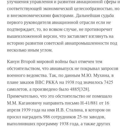
улучшения управления и развития авиационной сферы и
соответствующей экономической целесообразностью, но
и внеэкономическими факторами. Дальнейшая судьба
первого руководителя авиационной отрасли если не
подтверждает, то, во всяком случае, не противоречит
вышеизложенной версии, что заставляет взглянуть на
историю развития советской авиапромышленности под
несколько иным углом.
Канун Второй мировой войны был отмечен тем
обстоятельством, что авиавыпуск не покрывал запросов
военного ведомства. Так, по данным М.Ю. Мухина, в
плане заказов ВВС РККА на 1938 год значилось 7425
самолетов, а произведено было 4885[328].
Примечательно, что это обстоятельство не помешало
М.М. Кагановичу направить письмо Н-41/881 от 16
апреля 1939 года на имя И.В. Сталина, в котором он
просил наградить 986 сотрудников 25-ти заводов,
выполнивших программу 1938 года, а также других