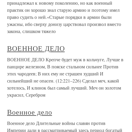
принадлежал к новому поколению, но как военный
практик он хорошо знал старую армию и поэтому имел
право судить о ней.«Старые порядки в армии были
ужасны, ибо сверху донизу царствовал произвол вместо
закона, слишком тяжело
ВОЕННОЕ ДЕЛО
ВОЕННОЕ ДЕЛО Крепче будет муж в кольчуге, Лучше в
панцире железном, В пояске стальном сильнее Против
этих чародеев; В них ему не страшен худший И
сильнейший не опасен. (12:221–226) Сделал меч, какой
хотелось, И клинок был самый лучший. Меч он золотом
украсил, Серебром
Военное дело
Военное дело Длительные войны славян против
Империи дали в рассматриваемый здесь период богатый