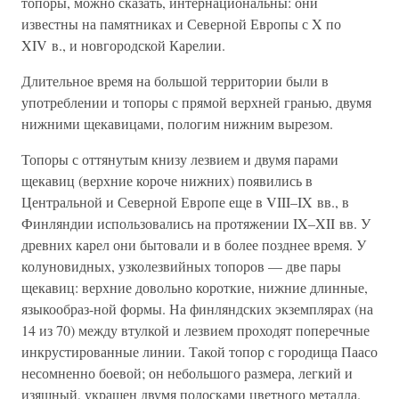
топоры, можно сказать, интернациональны: они
известны на памятниках и Северной Европы с X по
XIV в., и новгородской Карелии.
Длительное время на большой территории были в
употреблении и топоры с прямой верхней гранью, двумя
нижними щекавицами, пологим нижним вырезом.
Топоры с оттянутым книзу лезвием и двумя парами
щекавиц (верхние короче нижних) появились в
Центральной и Северной Европе еще в VIII–IX вв., в
Финляндии использовались на протяжении IX–XII вв. У
древних карел они бытовали и в более позднее время. У
колуновидных, узколезвийных топоров — две пары
щекавиц: верхние довольно короткие, нижние длинные,
языкообраз-ной формы. На финляндских экземплярах (на
14 из 70) между втулкой и лезвием проходят поперечные
инкрустированные линии. Такой топор с городища Паасо
несомненно боевой; он небольшого размера, легкий и
изящный, украшен двумя полосками цветного металла.