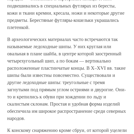
подвешивались в специальных футлярах из бересты,
кожи и ткани кремни, кресала, ножи и некоторые другие
предметы. Берестяные футляры-кошельки украшались
плетенкой.
В археологических материалах часто встречаются так
называемые ледоходные шипы. У них круглая или
овальная в плане шайба, в центре которой заостренный
четырехугольный шип, а по бокам — вертикально
расположенные пластинчатые концы. В X–XVI вв. такие
шипы были известны повсеместно. Существовали и
другие ледоходные шипы: треугольные с тремя
загнутыми под прямым углом остриями и двурогие. Они-
то и крепились к обуви при хождении по льду и
скалистым склонам. Простая и удобная форма изделий
обеспечила им широкое распространение среди северных
народов.
К конскому снаряжению кроме сбруи, от которой уцелели