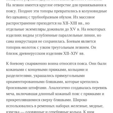
На лезвии имеется круглое отверстие для привязывания к
поясу. Позднее эти топоры превратились в колуновидные
без щекавиц с трубообразным обухом. Их массовое
распространение приходится на XII–XIII вв., но
отдельные экземпляры доживали до XV в. На некоторых
изделиях видны углубленные параллельные линии, но
сама инкрустация не сохранилась. Боевым является
топорик-молоток с узким треугольным лезвием. Он
близок древнерусским изделиям XII–XIV вв.
К боевому снаряжению воина относятся пояса. Они были
кожаными с концевыми пряжками, кольцами и
разделителями, украшались прямоугольными
орнаментированными бляшками, которые крепились
бронзовыми штифтами. Аналогично создавалась перевязь
меча, включавшая длинный кожаный пояс с пряжками и
прикреплявшимися сверху бляшками. Широко
использовались в ременных наборах железные, медные,
изредка — оловянные и серебряные кольца. К ним