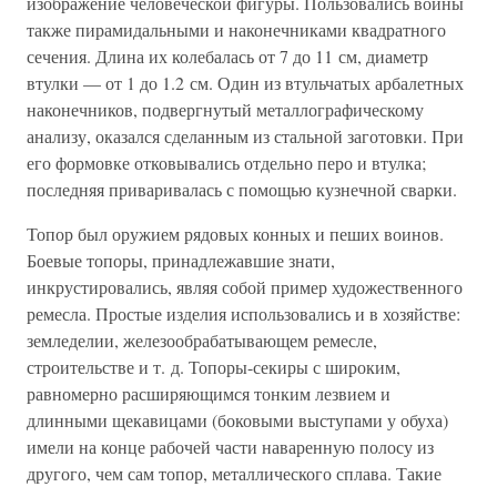
изображение человеческой фигуры. Пользовались воины
также пирамидальными и наконечниками квадратного
сечения. Длина их колебалась от 7 до 11 см, диаметр
втулки — от 1 до 1.2 см. Один из втульчатых арбалетных
наконечников, подвергнутый металлографическому
анализу, оказался сделанным из стальной заготовки. При
его формовке отковывались отдельно перо и втулка;
последняя приваривалась с помощью кузнечной сварки.
Топор был оружием рядовых конных и пеших воинов.
Боевые топоры, принадлежавшие знати,
инкрустировались, являя собой пример художественного
ремесла. Простые изделия использовались и в хозяйстве:
земледелии, железообрабатывающем ремесле,
строительстве и т. д. Топоры-секиры с широким,
равномерно расширяющимся тонким лезвием и
длинными щекавицами (боковыми выступами у обуха)
имели на конце рабочей части наваренную полосу из
другого, чем сам топор, металлического сплава. Такие