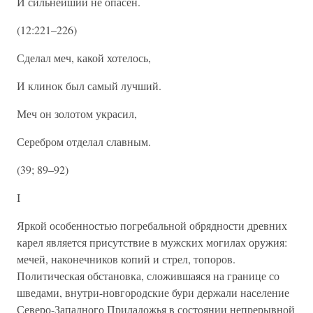
И сильнейший не опасен.
(12:221–226)
Сделал меч, какой хотелось,
И клинок был самый лучший.
Меч он золотом украсил,
Серебром отделал славным.
(39; 89–92)
I
Яркой особенностью погребальной обрядности древних
карел является присутствие в мужских могилах оружия:
мечей, наконечников копий и стрел, топоров.
Политическая обстановка, сложившаяся на границе со
шведами, внутри-новгородские бури держали население
Северо-Западного Приладожья в состоянии непрерывной