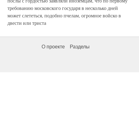
послы с гордостью заявляли иноземцам, что по первому
требованию московского государя в несколько дней
может слететься, подобно пчелам, огромное войско в
двести или триста
О проекте
Разделы