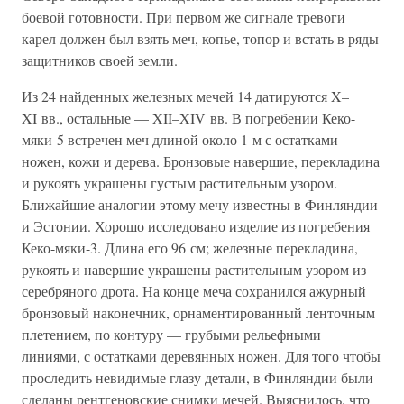
боевой готовности. При первом же сигнале тревоги
карел должен был взять меч, копье, топор и встать в ряды
защитников своей земли.
Из 24 найденных железных мечей 14 датируются X–
XI вв., остальные — XII–XIV вв. В погребении Кеко-
мяки-5 встречен меч длиной около 1 м с остатками
ножен, кожи и дерева. Бронзовые навершие, перекладина
и рукоять украшены густым растительным узором.
Ближайшие аналогии этому мечу известны в Финляндии
и Эстонии. Хорошо исследовано изделие из погребения
Кеко-мяки-3. Длина его 96 см; железные перекладина,
рукоять и навершие украшены растительным узором из
серебряного дрота. На конце меча сохранился ажурный
бронзовый наконечник, орнаментированный ленточным
плетением, по контуру — грубыми рельефными
линиями, с остатками деревянных ножен. Для того чтобы
проследить невидимые глазу детали, в Финляндии были
сделаны рентгеновские снимки мечей. Выяснилось, что