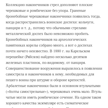
Коллекцию наконечников стрел дополняют плоские
черешковые и ромбические без упора. Граненые
бронебойные черешковые наконечники появились тогда,
когда распространились воинские доспехи: кольчуги,
панцири и т. д., потому что обычными стрелами
металлический доспех было невозможно пробить.
Бронебойных наконечников на археологических
памятниках корелы собрано много, а вот о доспехах
почти ничего неизвестно. В 1880 г. на Карельском
перешейке (Ряйсяля) найдено несколько десятков
железных пластинок, по-видимому, от панциря.
Совершенствование вооружения выразилось в появлении
самострела и наконечников к нему, необходимых для
пешего воина при штурме и обороне крепостей.
Арбалетные наконечники были в основном втульчатыми
(«болты самострельные»), черешковых очень мало. Втуль-
чатые могли иметь ромбическое сечение. На одном таком
хорошего качества экземпляре есть схематическое