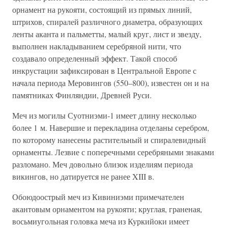
орнамент на рукояти, состоящий из прямых линий,
штрихов, спиралей различного диаметра, образующих
ленты аканта и пальметты, малый круг, лист и звезду,
выполнен накладыванием серебряной нити, что
создавало определенный эффект. Такой способ
инкрустации зафиксирован в Центральной Европе с
начала периода Меровингов (550–800), известен он и на
памятниках Финляндии, Древней Руси.
Меч из могилы Суотниэми-1 имеет длину несколько
более 1 м. Навершие и перекладина отделаны серебром,
по которому нанесены растительный и спиралевидный
орнаменты. Лезвие с поперечными серебряными знаками
разломано. Меч довольно близок изделиям периода
викингов, но датируется не ранее XIII в.
Обоюдоострый меч из Кивиниэми примечателен
акантовым орнаментом на рукояти; круглая, граненая,
восьмиугольная головка меча из Куркийоки имеет