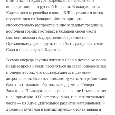
отличаться от культуры Карельского перешейка, а
впоследствии — и русской Карелии. В южную часть
Карельского перешейка в конце XIII в. усилился поток
переселенцев из Западной Финляндии, что
способствовало распространению западных традиций,
восточная граница которых в большей своей части
соответствовала государственной границе по
Ореховецкому договору и, стало быть, разделяла земли
Саво и новгородской Карелии.
В свою очередь группы жителей Саво в несколько более
позднее время начали расселяться на север, северо-запад
и северо-восток, что подтверждается и данными
антропологии. Все это позволяет думать, что район Саво
был занят главным образом выходцами из Северо-
Западного Приладожья, наверное, в конце I тысячелетия
н. э., примерно 1000 лет тому назад, и в незначительной
части — из Хяме. Длительное развитие материальной и
духовной культуры в контактирующих зонах запада и