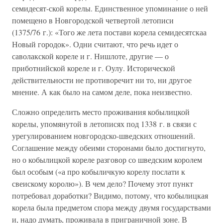
семидесят-ской корелы. Единственное упоминание о ней
помещено в Новгородской четвертой летописи
(1375/76 г.): «Того же лета постави корела семидесятскаа
Новый городок». Одни считают, что речь идет о
саволакской кореле и г. Нишлоте, другие — о
приботнийской кореле и г. Оулу. Исторической
действительности не противоречит ни то, ни другое
мнение. А как было на самом деле, пока неизвестно.
Сложно определить место проживания кобылицкой
корелы, упомянутой в летописях под 1338 г. в связи с
урегулированием новгородско-шведских отношений.
Соглашение между обеими сторонами было достигнуто,
но о кобылицкой кореле разговор со шведским королем
был особым («а про кобыличкую корелу послати к
свеискому королю»). В чем дело? Почему этот пункт
потребовал доработки? Видимо, потому, что кобылицкая
корела была предметом спора между двумя государствами
и, надо думать, проживала в приграничной зоне. В