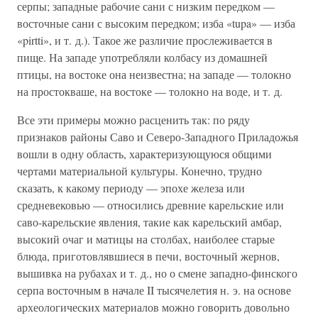
серпы; западные рабочие сани с низким передком —
восточные сани с высоким передком; изба «tupa» — изба
«pirtti», и т. д.). Такое же различие прослеживается в
пище. На западе употребляли колбасу из домашней
птицы, на востоке она неизвестна; на западе — толокно
на простокваше, на востоке — толокно на воде, и т. д.
Все эти примеры можно расценить так: по ряду
признаков районы Саво и Северо-Западного Приладожья
вошли в одну область, характеризующуюся общими
чертами материальной культуры. Конечно, трудно
сказать, к какому периоду — эпохе железа или
средневековью — относились древние карельские или
саво-карельские явления, такие как карельский амбар,
высокий очаг и матицы на столбах, наиболее старые
блюда, приготовлявшиеся в печи, восточный жернов,
вышивка на рубахах и т. д., но о смене западно-финского
серпа восточным в начале II тысячелетия н. э. на основе
археологических материалов можно говорить довольно