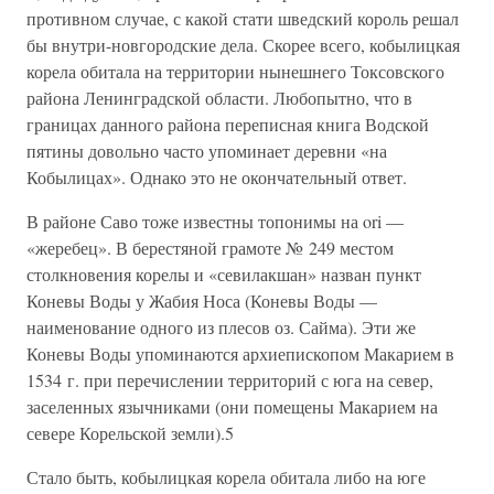
противном случае, с какой стати шведский король решал
бы внутри-новгородские дела. Скорее всего, кобылицкая
корела обитала на территории нынешнего Токсовского
района Ленинградской области. Любопытно, что в
границах данного района переписная книга Водской
пятины довольно часто упоминает деревни «на
Кобылицах». Однако это не окончательный ответ.
В районе Саво тоже известны топонимы на ori —
«жеребец». В берестяной грамоте № 249 местом
столкновения корелы и «севилакшан» назван пункт
Коневы Воды у Жабия Носа (Коневы Воды —
наименование одного из плесов оз. Сайма). Эти же
Коневы Воды упоминаются архиепископом Макарием в
1534 г. при перечислении территорий с юга на север,
заселенных язычниками (они помещены Макарием на
севере Корельской земли).5
Стало быть, кобылицкая корела обитала либо на юге