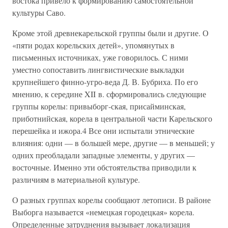
востока привело к формированию самостоятельной
культуры Саво.
Кроме этой древнекарельской группы были и другие. О
«пяти родах корельских детей», упомянутых в
письменных источниках, уже говорилось. С ними
уместно сопоставить лингвистические выкладки
крупнейшего финно-угро-веда Д. В. Бубриха. По его
мнению, к середине XII в. сформировались следующие
группы корелы: привыборг-ская, присайминская,
приботнийская, корела в центральной части Карельского
перешейка и ижора.4 Все они испытали этнические
влияния: одни — в большей мере, другие — в меньшей; у
одних преобладали западные элементы, у других —
восточные. Именно эти обстоятельства приводили к
различиям в материальной культуре.
О разных группах корелы сообщают летописи. В районе
Выборга называется «немецкая городецкая» корела.
Определенные затруднения вызывает локализация