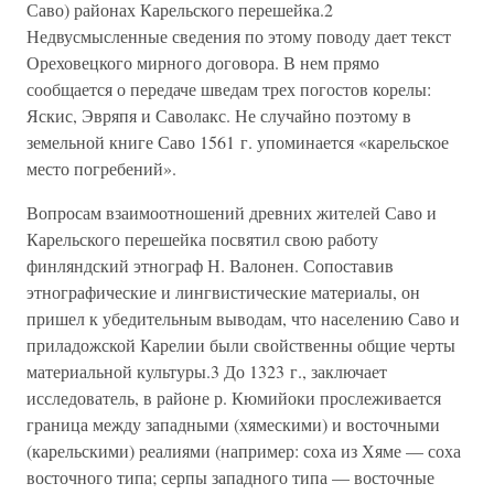
Саво) районах Карельского перешейка.2
Недвусмысленные сведения по этому поводу дает текст
Ореховецкого мирного договора. В нем прямо
сообщается о передаче шведам трех погостов корелы:
Яскис, Эвряпя и Саволакс. Не случайно поэтому в
земельной книге Саво 1561 г. упоминается «карельское
место погребений».
Вопросам взаимоотношений древних жителей Саво и
Карельского перешейка посвятил свою работу
финляндский этнограф Н. Валонен. Сопоставив
этнографические и лингвистические материалы, он
пришел к убедительным выводам, что населению Саво и
приладожской Карелии были свойственны общие черты
материальной культуры.3 До 1323 г., заключает
исследователь, в районе р. Кюмийоки прослеживается
граница между западными (хямескими) и восточными
(карельскими) реалиями (например: соха из Хяме — соха
восточного типа; серпы западного типа — восточные