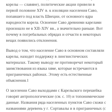
корелы — славяне), политические акции привели в
первой половине XIV в. к изоляции населения Саво,
попавшего под власть Швеции, от основного ядра
народности корела. Освоение Саво древними карелами
произошло не в XII–XIV вв., а значительно раньше. Вот
почему в погребальных обрядах и отчасти в некоторых
вещах появились отклонения.
Вывод о том, что население Саво в основном составляли
карелы, находит поддержку в лингвистических
материалах. Такому выводу не противоречат некоторый
заимствования из языка хяме, которые встречаются в
приграничных районах. Этому есть естественные
объяснения.1
О заселении Саво выходцами с Карельского перешейка
говорят антропологические (см. с. 10) и топонимические
данные. Названия ряда населенных пунктов Саво схожи с
названиями деревень у г. Сортавалы и в приграничных (с