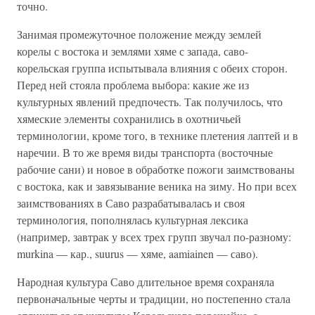
точно.
Занимая промежуточное положение между землей
корелы с востока и землями хяме с запада, саво-
корельская группа испытывала влияния с обеих сторон.
Перед ней стояла проблема выбора: какие же из
культурных явлений предпочесть. Так получилось, что
хямеские элементы сохранились в охотничьей
терминологии, кроме того, в технике плетения лаптей и в
наречии. В то же время виды транспорта (восточные
рабочие сани) и новое в обработке пожоги заимствованы
с востока, как и завязывание веника на зиму. Но при всех
заимствованиях в Саво разрабатывалась и своя
терминология, пополнялась культурная лексика
(например, завтрак у всех трех групп звучал по-разному:
murkina — кар., suurus — хяме, aamiainen — саво).
Народная культура Саво длительное время сохраняла
первоначальные черты и традиции, но постепенно стала