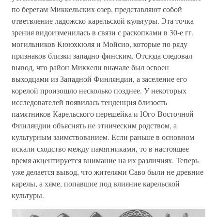
по берегам Миккельских озер, представляют собой
ответвление ладожско-карельской культуры. Эта точка
зрения видоизменилась в связи с раскопками в 30-е гг.
могильников Кююхкюля и Мойсио, которые по ряду
признаков близки западно-финским. Отсюда следовал
вывод, что район Миккели вначале был освоен
выходцами из Западной Финляндии, а заселение его
корелой произошло несколько позднее. У некоторых
исследователей появилась тенденция близость
памятников Карельского перешейка и Юго-Восточной
Финляндии объяснять не этническим родством, а
культурным заимствованием. Если раньше в основном
искали сходство между памятниками, то в настоящее
время акцентируется внимание на их различиях. Теперь
уже делается вывод, что жителями Саво были не древние
карелы, а хяме, попавшие под влияние карельской
культуры.