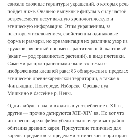
свисали сложные гарнитуры украшений, о которых речь
пойдет ниже. Овально-выпуклые фибулы в силу частой
встречаемости несут важную хронологическую и
этническую информацию. Этим украшениям, за
некоторым исключением, свойственны одинаковые
форма и размеры, но орнаментация их различна: узор из
кружков, звериный орнамент, растительный акантовый
(акант — род травянистых растений), в виде плетенки.
Самыми распространенными были застежки с
изображением клешней рака: 83 обнаружены в пределах
этнической древнекарельской территории, а также в
Финляндии, Новгороде, Изборске, Орешке иуд.
Мишкино в бассейне р. Невы.
Одни фибулы начали входить в употребление в XII в.,
другие — прочно датируются XIII–XIV вв. Но вот что
интересно: ареал фибул убедительно очерчивает район
обитания древних карел. Присутствие типичных для
корелы предметов за пределами этнической территории