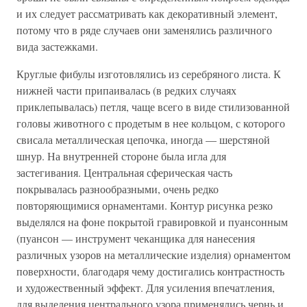
и их следует рассматривать как декоративный элемент,
потому что в ряде случаев они заменялись различного
вида застежками.
Круглые фибулы изготовлялись из серебряного листа. К
нижней части припаивалась (в редких случаях
приклепывалась) петля, чаще всего в виде стилизованной
головы животного с продетым в нее кольцом, с которого
свисала металлическая цепочка, иногда — шерстяной
шнур. На внутренней стороне была игла для
застегивания. Центральная сферическая часть
покрывалась разнообразными, очень редко
повторяющимися орнаментами. Контур рисунка резко
выделялся на фоне покрытой гравировкой и пуансонным
(пуансон — инструмент чеканщика для нанесения
различных узоров на металлические изделия) орнаментом
поверхности, благодаря чему достигались контрастность
и художественный эффект. Для усиления впечатления,
для выделения центрального узора применялись чернь и