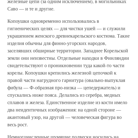
железные цепи (за одним исключением), в могильниках
Саво — и те и другие.
Копоушки одновременно использовались в
гигиенических целях — для чистки ушей — и служили
украшением женского древнекарельского костюма. Такие
изделия обычны для финно-угорских народов,
заселявших обширные территории. Западнее Корельской
земли они неизвестны. Отдельные находки в Финляндии
свидетельствуют о проникновении туда какой-то части
корелы. Копоушки крепились железной цепочкой к
правой части нагрудного гарнитура (овально-выпуклая
фибула — Ф-образная про-низка — цепедержатель) и
спускались ниже пояса. Делались из серебра, медных
сплавов и железа. Единственное изделие из кости имело
два неидентичных изображения: на одной стороне —
акантовый узор, на другой — человеческая фигура во
весь рост.
Немногочисленные шумящие подвески носились на