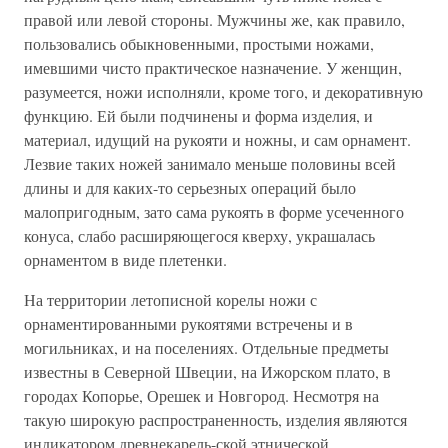
правой или левой стороны. Мужчины же, как правило,
пользовались обыкновенными, простыми ножами,
имевшими чисто практическое назначение. У женщин,
разумеется, ножи исполняли, кроме того, и декоративную
функцию. Ей были подчинены и форма изделия, и
материал, идущий на рукояти и ножны, и сам орнамент.
Лезвие таких ножей занимало меньше половины всей
длины и для каких-то серьезных операций было
малопригодным, зато сама рукоять в форме усеченного
конуса, слабо расширяющегося кверху, украшалась
орнаментом в виде плетенки.
На территории летописной корелы ножи с
орнаментированными рукоятями встречены и в
могильниках, и на поселениях. Отдельные предметы
известны в Северной Швеции, на Ижорском плато, в
городах Копорье, Орешек и Новгород. Несмотря на
такую широкую распространенность, изделия являются
индикатором древнекарель-ской этнической