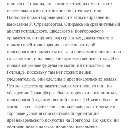
пришел с Готланда, где в художественных мастерских
перемешались византийские и восточные стили.
Наиболее плодотворные мысли в этом направлении
высказаны Р. Страндбергом. Опираясь на сравнительный
анализ готландского, шведского и новгородского
орнаментов, он привел ряд серьезных доказательств в
пользу своей точки зрения, согласно которой
новгородские орнаменты оказали ощутимое влияние и на
готландский, и на шведский художественные стили. Эти
подковообразные фибулы не могли изготовляться на
Готланде, поскольку там нет схожих вещей;
следовательно, они сделаны в древнекарельских землях.
Что же касается орнаментальных мотивов, то они, по
убеждению Страндберга, были творчески восприняты у "
новгородской художественной школы.5 Иначе и быть не
могло — географические, социальные, политические и
торговые условия способствовали ориентации
древнекарельского искусства на Новгород. Но как бы ни
обстояли дела в далеком прошлом, карельские