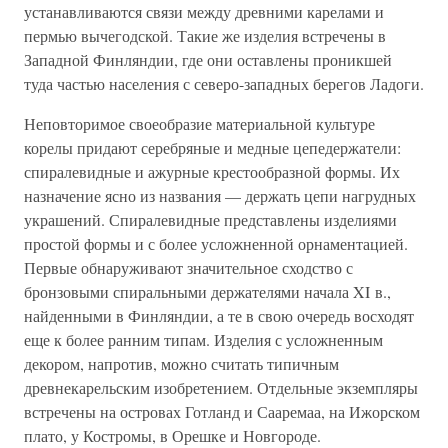
устанавливаются связи между древними карелами и
пермью вычегодской. Такие же изделия встречены в
Западной Финляндии, где они оставлены проникшей
туда частью населения с северо-западных берегов Ладоги.
Неповторимое своеобразие материальной культуре
корелы придают серебряные и медные цепедержатели:
спиралевидные и ажурные крестообразной формы. Их
назначение ясно из названия — держать цепи нагрудных
украшений. Спиралевидные представлены изделиями
простой формы и с более усложненной орнаментацией.
Первые обнаруживают значительное сходство с
бронзовыми спиральными держателями начала XI в.,
найденными в Финляндии, а те в свою очередь восходят
еще к более ранним типам. Изделия с усложненным
декором, напротив, можно считать типичным
древнекарельским изобретением. Отдельные экземпляры
встречены на островах Готланд и Сааремаа, на Ижорском
плато, у Костромы, в Орешке и Новгороде.