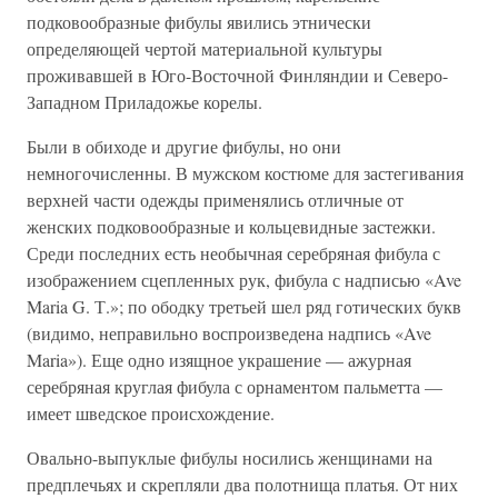
подковообразные фибулы явились этнически
определяющей чертой материальной культуры
проживавшей в Юго-Восточной Финляндии и Северо-
Западном Приладожье корелы.
Были в обиходе и другие фибулы, но они
немногочисленны. В мужском костюме для застегивания
верхней части одежды применялись отличные от
женских подковообразные и кольцевидные застежки.
Среди последних есть необычная серебряная фибула с
изображением сцепленных рук, фибула с надписью «Ave
Maria G. Т.»; по ободку третьей шел ряд готических букв
(видимо, неправильно воспроизведена надпись «Ave
Maria»). Еще одно изящное украшение — ажурная
серебряная круглая фибула с орнаментом пальметта —
имеет шведское происхождение.
Овально-выпуклые фибулы носились женщинами на
предплечьях и скрепляли два полотнища платья. От них