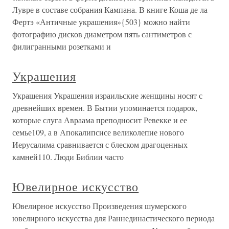
Лувре в составе собрания Кампана. В книге Коша де ла
Фертэ «Античные украшения»{503} можно найти
фотографию дисков диаметром пять сантиметров с
филигранными розетками и
Украшения
Украшения Украшения израильские женщины носят с
древнейших времен. В Бытии упоминается подарок,
которые слуга Авраама преподносит Ревекке и ее
семье109, а в Апокалипсисе великолепие нового
Иерусалима сравнивается с блеском драгоценных
камней110. Люди Библии часто
Ювелирное искусство
Ювелирное искусство Произведения шумерского
ювелирного искусства для Раннединастического периода