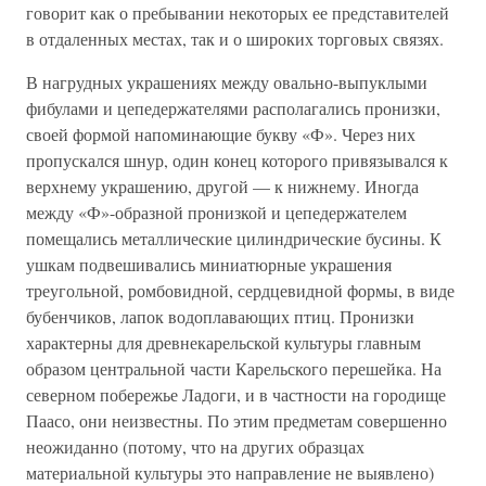
говорит как о пребывании некоторых ее представителей
в отдаленных местах, так и о широких торговых связях.
В нагрудных украшениях между овально-выпуклыми
фибулами и цепедержателями располагались пронизки,
своей формой напоминающие букву «Ф». Через них
пропускался шнур, один конец которого привязывался к
верхнему украшению, другой — к нижнему. Иногда
между «Ф»-образной пронизкой и цепедержателем
помещались металлические цилиндрические бусины. К
ушкам подвешивались миниатюрные украшения
треугольной, ромбовидной, сердцевидной формы, в виде
бубенчиков, лапок водоплавающих птиц. Пронизки
характерны для древнекарельской культуры главным
образом центральной части Карельского перешейка. На
северном побережье Ладоги, и в частности на городище
Паасо, они неизвестны. По этим предметам совершенно
неожиданно (потому, что на других образцах
материальной культуры это направление не выявлено)