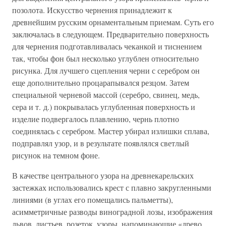
позолота. Искусство чернения принадлежит к
древнейшим русским орнаментальным приемам. Суть его
заключалась в следующем. Предварительно поверхность
для чернения подготавливалась чеканкой и тиснением
так, чтобы фон был несколько углублен относительно
рисунка. Для лучшего сцепления черни с серебром он
еще дополнительно процарапывался резцом. Затем
специальной черневой массой (серебро, свинец, медь,
сера и т. д.) покрывалась углубленная поверхность и
изделие подвергалось плавлению, чернь плотно
соединялась с серебром. Мастер убирал излишки сплава,
подправлял узор, и в результате появлялся светлый
рисунок на темном фоне.
В качестве центрального узора на древнекарельских
застежках использовались крест с плавно закругленными
линиями (в углах его помещались пальметты),
асимметричные разводы виноградной лозы, изображения
львов, листьев, розеток, узоры, напоминающие «древо