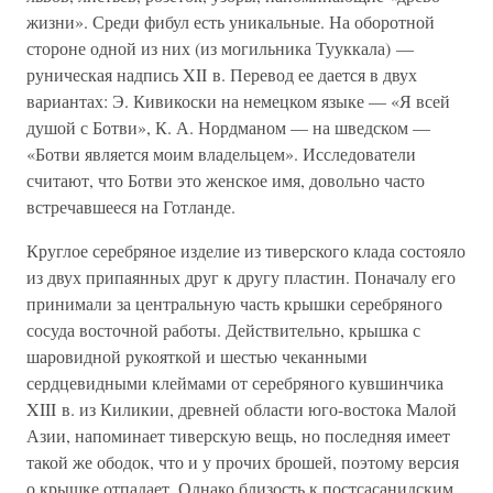
жизни». Среди фибул есть уникальные. На оборотной
стороне одной из них (из могильника Тууккала) —
руническая надпись XII в. Перевод ее дается в двух
вариантах: Э. Кивикоски на немецком языке — «Я всей
душой с Ботви», К. А. Нордманом — на шведском —
«Ботви является моим владельцем». Исследователи
считают, что Ботви это женское имя, довольно часто
встречавшееся на Готланде.
Круглое серебряное изделие из тиверского клада состояло
из двух припаянных друг к другу пластин. Поначалу его
принимали за центральную часть крышки серебряного
сосуда восточной работы. Действительно, крышка с
шаровидной рукояткой и шестью чеканными
сердцевидными клеймами от серебряного кувшинчика
XIII в. из Киликии, древней области юго-востока Малой
Азии, напоминает тиверскую вещь, но последняя имеет
такой же ободок, что и у прочих брошей, поэтому версия
о крышке отпадает. Однако близость к постсасанидским