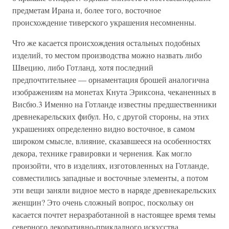
предметам Ирана и, более того, восточное
происхождение тиверского украшения несомненны.
Что же касается происхождения остальных подобных
изделий, то местом производства можно назвать либо
Швецию, либо Готланд, хотя последний
предпочтительнее — орнаментация брошей аналогична
изображениям на монетах Кнута Эриксона, чеканенных в
Висбю.3 Именно на Готланде известны предшественники
древнекарельских фибул. Но, с другой стороны, на этих
украшениях определенно видно восточное, в самом
широком смысле, влияние, сказавшееся на особенностях
декора, технике гравировки и чернения. Как могло
произойти, что в изделиях, изготовленных на Готланде,
совместились западные и восточные элементы, а потом
эти вещи заняли видное место в наряде древнекарельских
женщин? Это очень сложный вопрос, поскольку он
касается почтет неразработанной в настоящее время темы
северного декоративно-прикладного искусства.