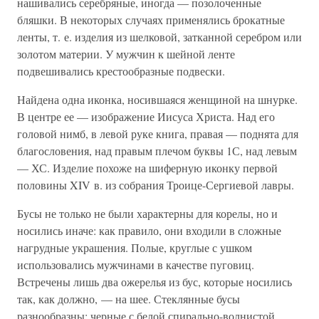
нашивались серебряные, иногда — позолоченные
бляшки. В некоторых случаях применялись брокатные
ленты, т. е. изделия из шелковой, затканной серебром или
золотом материи. У мужчин к шейной ленте
подвешивались крестообразные подвески.
Найдена одна иконка, носившаяся женщиной на шнурке.
В центре ее — изображение Иисуса Христа. Над его
головой нимб, в левой руке книга, правая — поднята для
благословения, над правым плечом буквы 1С, над левым
— ХС. Изделие похоже на шиферную иконку первой
половины XIV в. из собрания Троице-Сергиевой лавры.
Бусы не только не были характерны для корелы, но и
носились иначе: как правило, они входили в сложные
нагрудные украшения. Полые, круглые с ушком
использовались мужчинами в качестве пуговиц.
Встречены лишь два ожерелья из бус, которые носились
так, как должно, — на шее. Стеклянные бусы
разнообразны: черные с белой спирально-волнистой