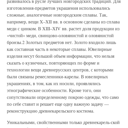
развивалось в русле лучших новгородских традиций. Для
изготовления-предметов украшения использовались
сложные, аналогичные новгородским сплавы. Так,
например, вещи X–XII вв. в основном сделаны из сплава
меди с цинком. В XIII–XIV вв. растет доля продукции из
«чистой» меди, свинцово-оловянистой и оловянистой
бронзы.2 Золотых предметов нет. Золото входило лишь
как составная часть в некоторые сплавы. Ювелирные
изделия несут большой объем информации, что нельзя
сказать о кузнечных, повторяющих по форме и
технологии вещи древнерусских центров, с которыми
были связаны ремесленники-карелы. В ювелирных
украшениях, в том, как их носили, проявлялись
этнографические особенности. Кроме того, они
сопутствовали определенному покрою одежды, что само
по себе ставит и решает еще одну важную задачу —
реконструкцию древнекарельского костюма.
Уникальными, свойственными только древнекарель-ской