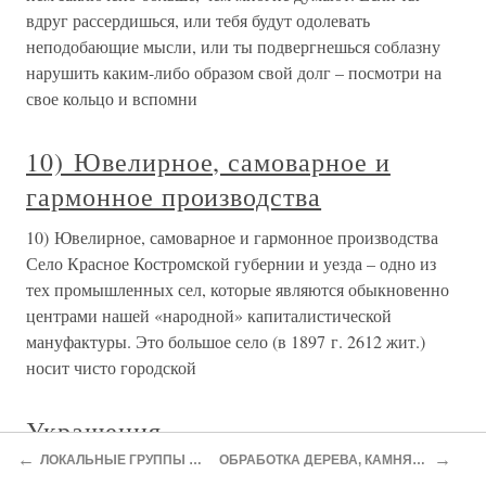
вдруг рассердишься, или тебя будут одолевать
неподобающие мысли, или ты подвергнешься соблазну
нарушить каким-либо образом свой долг – посмотри на
свое кольцо и вспомни
10) Ювелирное, самоварное и
гармонное производства
10) Ювелирное, самоварное и гармонное производства
Село Красное Костромской губернии и уезда – одно из
тех промышленных сел, которые являются обыкновенно
центрами нашей «народной» капиталистической
мануфактуры. Это большое село (в 1897 г. 2612 жит.)
носит чисто городской
Украшения
←
→
ЛОКАЛЬНЫЕ ГРУППЫ КОРЕЛЫ
ОБРАБОТКА ДЕРЕВА, КАМНЯ И КОСТИ
Украшения Не просто «для красоты» Зачем вообще люди,