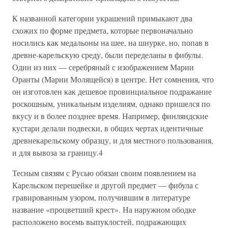
К названной категории украшений примыкают два
схожих по форме предмета, которые первоначально
носились как медальоны на шее, на шнурке, но, попав в
древне-карельскую среду, были переделаны в фибулы.
Один из них — серебряный с изображением Марии
Оранты (Марии Молящейся) в центре. Нет сомнения, что
он изготовлен как дешевое провинциальное подражание
роскошным, уникальным изделиям, однако пришелся по
вкусу и в более позднее время. Например, финляндские
кустари делали подвески, в общих чертах идентичные
древнекарельскому образцу, и для местного пользования,
и для вывоза за границу.4
Тесным связям с Русью обязан своим появлением на
Карельском перешейке и другой предмет — фибула с
гравированным узором, получившим в литературе
название «процветший крест». На наружном ободке
расположено восемь выпуклостей, подражающих