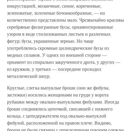
инкрустацией, мозаичные, синие, коричневые,
зеленоватые, золоченые бочонкообразные, — но
количественно представлены мало. Чрезвычайно красивы
серебряные филигранные бусы, орнаментированные
узором в виде стилизованных листьев и различных
фигур; бусы, украшенные зернью. Но чаще
употреблялись скромные цилиндрические бусы из
медных сплавов. У одних по внешней стороне —
орнамент из спирально закрученного дрота, у других —
из кружков, у третьих — посередине проходил
металлический шнур.
Круглые, слегка выпуклые броши (они же фибулы,
застежки) носились женщинами на груди у ворота
рубашки между овально-выпуклыми фибулами. Иногда
броши соединялись цепочкой, свисавшей с нижнего
кольца, с цепедержателем под овально-выпуклой
фибулой, расположенной на правом плече. Видимо,
броши не были связаны с определенным покроем одежды