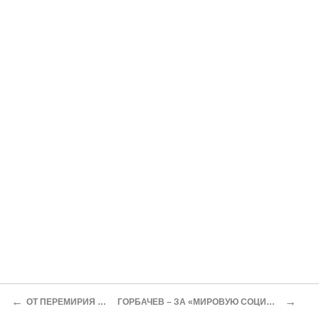
←
→
ОТ ПЕРЕМИРИЯ – СНОВА К ВОЙНЕ
ГОРБАЧЕВ – ЗА «МИРОВУЮ СОЦИАЛИСТИЧЕСКУЮ ПЕРЕСТРОЙКУ»