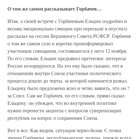
О том же самом рассказывает Горбачев…
Итак, о своей встрече с Горбачевым Ельцин подробно и
весьма эмоционально (эмоции при пересказе я опустил)
рассказал на сессии Верховного Совета РСФСР. Горбачев
о том же самом сухо и коротко проинформировал
участников совещания, состоявшегося у него 12 ноября.
По его словам, Ельцин предъявил претензии: интересы
России игнорируются. На это ему было сказано, что в
отношениях внутри Союза участники политического
процесса дошли до черты, за которой начинается развал.
Ельцину было предложено ясно и четко заявить, что он ?
за Союз. Сам же Горбачев, по его словам, прямо сказал
Ельцину: он убежден, что во внутренней политике
нужно перенести акценты с вопросов суверенизации
республик на вопрос о сохранении Союза.
Вот и все. Как видим, ситуация черно-белая. С точки
зрения Горбачева, республиканские лидеры, прежде всего