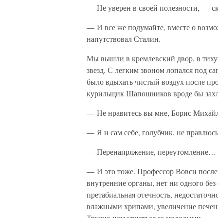
— Не уверен в своей полезности, — с
— И все же подумайте, вместе о возм
напутствовал Сталин.
Мы вышли в кремлевский двор, в тиху
звезд. С легким звоном лопался под с
было вдыхать чистый воздух после пр
курильщик Шапошников вроде бы захле
— Не нравитесь вы мне, Борис Михайл
— Я и сам себе, голубчик, не правлюсь
— Перенапряжение, переутомление…
— И это тоже. Профессор Вовси после 
внутренние органы, нет ни одного без
претабиальная отечность, недостаточн
влажными хрипами, увеличение печен
Трудно нам угнаться за молодыми.