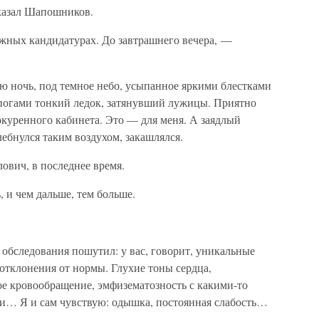
казал Шапошников.
ожных кандидатурах. До завтрашнего вечера, —
ю ночь, под темное небо, усыпанное яркими блестками
апогами тонкий ледок, затянувший лужицы. Приятно
окуренного кабинета. Это — для меня. А заядлый
бнулся таким воздухом, закашлялся.
ович, в последнее время.
, и чем дальше, тем больше.
обследования пошутил: у вас, говорит, уникальные
 отклонения от нормы. Глухие тоны сердца,
ое кровообращение, эмфизематозность с какими-то
и… Я и сам чувствую: одышка, постоянная слабость…