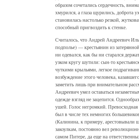
образом сочетались сердечность, вним
хмурился, а глаза щурились, доброта у
становилась настолько резкой, жуткова
способный пригвоздить к стенке.
Считалось, что Андрей Андреевич Ильи
подполье) — крестьянин из затерянной
ни одевался, как бы ни старался держа
узком кругу шутили: сын-то крестьянс
чуткими крыльями, легкое подрагивани
возбуждение этого человека, казавше
заметить лишь при внимательном рассм
Андреевич умел оставаться незаметным
одежде взгляд не зацепится. Однообра
ушей. Голос негромкий. Превосходная
был в числе тех немногих большевиков
(Калинина, к примеру, арестовывали ш
закоулкам, постоянно вел революционну
самом Питере, да еще на ответственн