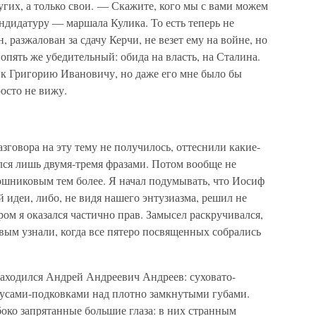
гих, а только свои. — Скажите, кого мы с вами можем
ндидатуру — маршала Кулика. То есть теперь не
, разжалован за сдачу Керчи, не везет ему на войне, но
опять же убедительный: обида на власть, на Сталина.
 к Григорию Ивановичу, но даже его мне было бы
осто не вижу.
зговора на эту тему не получилось, оттеснили какие-
лся лишь двумя-тремя фразами. Потом вообще не
ошниковым тем более. Я начал подумывать, что Иосиф
 идеи, либо, не видя нашего энтузиазма, решил не
ором я оказался частично прав. Замысел раскручивался,
ым узнали, когда все пятеро посвященных собрались
находился Андрей Андреевич Андреев: суховато-
усами-подковками над плотно замкнутыми губами.
боко запрятанные большие глаза: в них странным