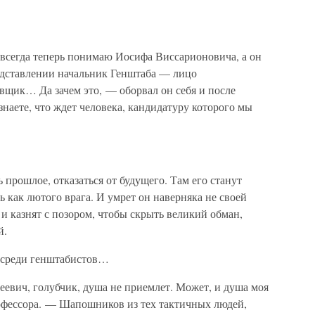
 всегда теперь понимаю Иосифа Виссарионовича, а он
редставлении начальник Генштаба — лицо
овщик… Да зачем это, — оборвал он себя и после
наете, что ждет человека, кандидатуру которого мы
 прошлое, отказаться от будущего. Там его станут
ть как лютого врага. И умрет он наверняка не своей
, и казнят с позором, чтобы скрыть великий обман,
й.
 среди генштабистов…
еевич, голубчик, душа не приемлет. Может, и душа моя
офессора. — Шапошников из тех тактичных людей,