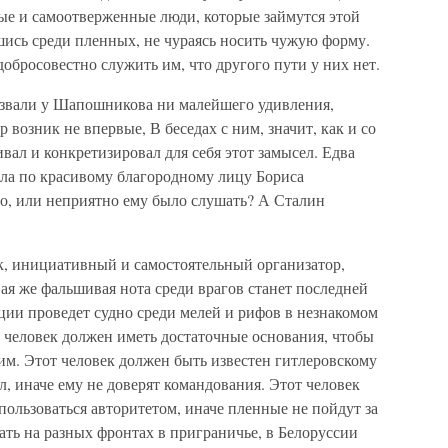
ые и самоотверженные люди, которые займутся этой
шись среди пленных, не чураясь носить чужую форму.
добросовестно служить им, что другого пути у них нет.
вызвали у Шапошникова ни малейшего удивления,
возник не впервые, В беседах с ним, значит, как и со
ал и конкретизировал для себя этот замысел. Едва
ала по красивому благородному лицу Бориса
о, или неприятно ему было слушать? А Сталин
, инициативный и самостоятельный организатор,
вая же фальшивая нота среди врагов станет последней
ции проведет судно среди мелей и рифов в незнакомом
 человек должен иметь достаточные основания, чтобы
им. Этот человек должен быть известен гитлеровскому
л, иначе ему не доверят командования. Этот человек
пользоваться авторитетом, иначе пленные не пойдут за
ать на разных фронтах в приграничье, в Белоруссии