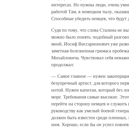
интересах. Но нужны люди, очень умн
работой Там, в немецком тылу, оказав
Способные убедить немцев, что будут 
Судя по тому, что слова Сталина не 
можно было понять: подобный разговор 
мной, Иосиф Виссарионович уже развив
заметная болезненная гримаса пробеж
Михайловича. Чувствовал себя неважн
продолжал:
— Самое главное — нужен закоперщик
безупречный артист, для которого пер
нотой. Нужен капитан, который без ло
море. Требования самые высокие. Этот
перейти на сторону немцев и служить 
руководству как умелый боевой генера
должен быть известен среди пленных, 
ним. Хорошо, если бы он успел повоев