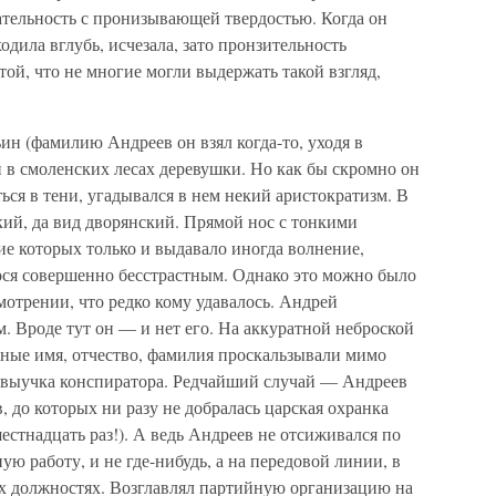
ательность с пронизывающей твердостью. Когда он
ходила вглубь, исчезала, зато пронзительность
той, что не многие могли выдержать такой взгляд,
н (фамилию Андреев он взял когда-то, уходя в
 в смоленских лесах деревушки. Но как бы скромно он
ться в тени, угадывался в нем некий аристократизм. В
кий, да вид дворянский. Прямой нос с тонкими
е которых только и выдавало иногда волнение,
гося совершенно бесстрастным. Однако это можно было
отрении, что редко кому удавалось. Андрей
. Вроде тут он — и нет его. На аккуратной неброской
зные имя, отчество, фамилия проскальзывали мимо
 выучка конспиратора. Редчайший случай — Андреев
, до которых ни разу не добралась царская охранка
естнадцать раз!). А ведь Андреев не отсиживался по
ю работу, и не где-нибудь, а на передовой линии, в
ых должностях. Возглавлял партийную организацию на