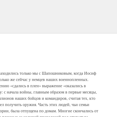
 находились только мы с Шапошниковым, когда Иосиф
олько же сейчас у немцев наших военнопленных.
ию «сдались в плен» выражение «оказались в
: с начала войны, главным образом в первые месяцы,
лионов наших бойцов и командиров, считая тех, кто
ел получить оружия. Часть этих людей, чьи семьи
ории, была отпущена по домам. Многие скончались от
ора пленных за колючей проволокой под открытым