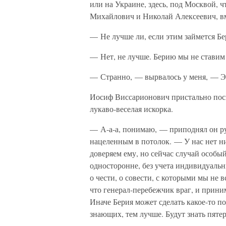
или на Украине, здесь, под Москвой, 
Михайлович и Николай Алексеевич, вме
— Не лучше ли, если этим займется Б
— Нет, не лучше. Берию мы не ставим 
— Странно, — вырвалось у меня, — Это
Иосиф Виссарионович пристально посмо
лукаво-веселая искорка.
— А-а-а, понимаю, — приподнял он ру
нацеленным в потолок. — У нас нет н
доверяем ему, но сейчас случай особый
односторонне, без учета индивидуальн
о чести, о совести, с которыми мы не 
что генерал-перебежчик враг, и прини
Иначе Берия может сделать какое-то п
знающих, тем лучше. Будут знать пятер