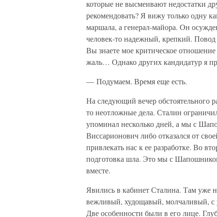
которые не высмеивают недостатки дру
рекомендовать? Я вижу только одну ка
маршала, а генерал-майора. Он осужден
человек-то надежный, крепкий. Повод 
Вы знаете мое критическое отношение
жаль… Однако других кандидатур я пр
— Подумаем. Время еще есть.
На следующий вечер обстоятельного ра
то неотложные дела. Сталин ограничи
упоминал несколько дней, а мы с Шап
Виссарионович либо отказался от своей
привлекать нас к ее разработке. Во вт
подготовка шла. Это мы с Шапошников
вместе.
Явились в кабинет Сталина. Там уже 
вежливый, худощавый, молчаливый, с 
Две особенности были в его лице. Глу