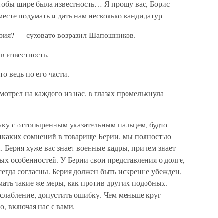
чтобы шире была известность… Я прошу вас, Борис
сте подумать и дать нам несколько кандидатур.
ерия? — суховато возразил Шапошников.
в известность.
 ведь по его части.
трел на каждого из нас, в глазах промелькнула
ку с оттопыренным указательным пальцем, будто
икаких сомнений в товарище Берии, мы полностью
. Берия хуже вас знает военные кадры, причем знает
ых особенностей. У Берии свои представления о долге,
всегда согласны. Берия должен быть искренне убежден,
мать такие же меры, как против других подобных.
ослабление, допустить ошибку. Чем меньше круг
о, включая нас с вами.