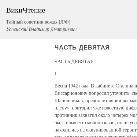
ВикиЧтение
Тайный советник вождя [Л/Ф]
Успенский Владимир Дмитриевич
ЧАСТЬ ДЕВЯТАЯ
ЧАСТЬ ДЕВЯТАЯ
1
Весна 1942 года. В кабинете Сталина
Виссарионович попросил уточнить, ск
Шапошников, предпочитавший выражен
плену», повторил уже известную цифру
противник захватил около четырех мил
был только что мобилизован, но не усп
находились на оккупированной террит
ран, от голода и холода в пунктах сб