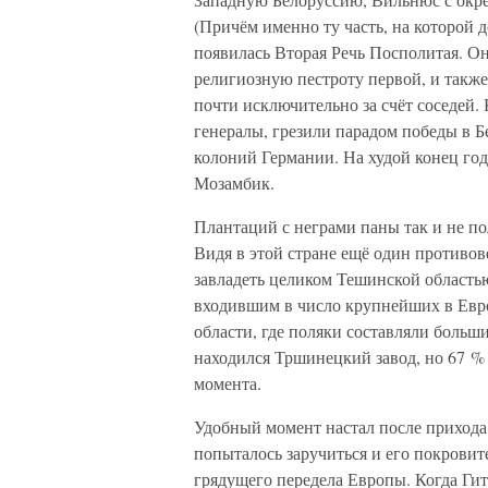
(Причём именно ту часть, на которой д
появилась Вторая Речь Посполитая. Он
религиозную пестроту первой, и такж
почти исключительно за счёт соседей.
генералы, грезили парадом победы в Б
колоний Германии. На худой конец го
Мозамбик.
Плантаций с неграми паны так и не по
Видя в этой стране ещё один противо
завладеть целиком Тешинской область
входившим в число крупнейших в Евро
области, где поляки составляли больши
находился Тршинецкий завод, но 67 % 
момента.
Удобный момент настал после прихода 
попыталось заручиться и его покрови
грядущего передела Европы. Когда Гит