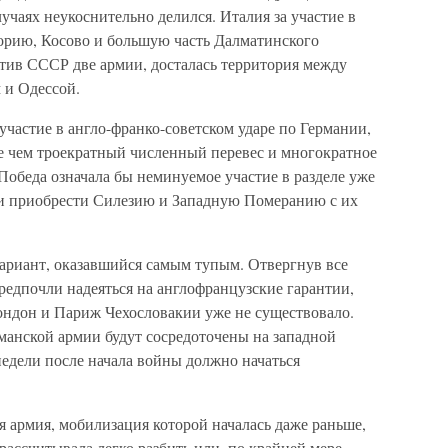
лучаях неукоснительно делился. Италия за участие в
орию, Косово и большую часть Далматинского
ив СССР две армии, досталась территория между
и Одессой.
участие в англо-франко-советском ударе по Германии,
е чем троекратный численный перевес и многократное
Победа означала бы неминуемое участие в разделе уже
и приобрести Силезию и Западную Померанию с их
вариант, оказавшийся самым тупым. Отвергнув все
едпочли надеяться на англофранцузские гарантии,
Лондон и Париж Чехословакии уже не существовало.
манской армии будут сосредоточены на западной
 недели после начала войны должно начаться
 армия, мобилизация которой началась даже раньше,
рассчитывала легко разбить или, по крайней мере,