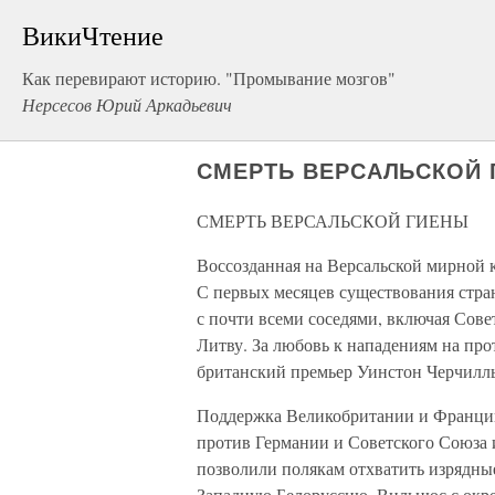
ВикиЧтение
Как перевирают историю. "Промывание мозгов"
Нерсесов Юрий Аркадьевич
СМЕРТЬ ВЕРСАЛЬСКОЙ
СМЕРТЬ ВЕРСАЛЬСКОЙ ГИЕНЫ
Воссозданная на Версальской мирной 
С первых месяцев существования стран
с почти всеми соседями, включая Сов
Литву. За любовь к нападениям на пр
британский премьер Уинстон Черчилль
Поддержка Великобритании и Франции
против Германии и Советского Союза 
позволили полякам отхватить изрядны
Западную Белоруссию, Вильнюс с окре