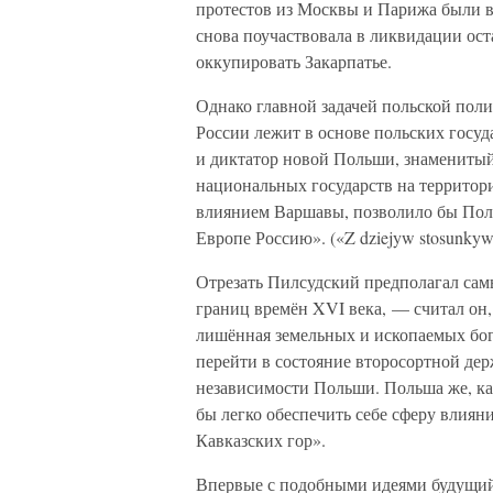
протестов из Москвы и Парижа были в
снова поучаствовала в ликвидации ост
оккупировать Закарпатье.
Однако главной задачей польской поли
России лежит в основе польских госуд
и диктатор новой Польши, знамениты
национальных государств на территор
влиянием Варшавы, позволило бы Поль
Европе Россию». («Z dziejyw stosunkyw pol
Отрезать Пилсудский предполагал самы
границ времён XVI века, — считал он,
лишённая земельных и ископаемых бог
перейти в состояние второсортной де
независимости Польши. Польша же, как
бы легко обеспечить себе сферу влиян
Кавказских гор».
Впервые с подобными идеями будущий 