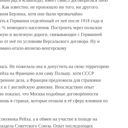
 Как известно, не произошло ни того, ни другого.
ания Берлина, хотя они были чрезвычайно
ть к Германии отделённый от неё после 1918 года и
 % немецкого населения. Построить через польские
ьную и железную дороги, связывающие с Германией
 от неё по условиям Версальского договора. Ну и
ермано-итало-японско-венгерскому
ась. Не пожелала она и допустить на свою территорию
 Рейха на Францию или саму Польшу, хотя СССР
тренние дела, а Франция предложила для страховки
их и 1 английскую дивизии. Впоследствии опыт
и показал, что Москва подобные договорённости
лишь в странах, которые отошли в её сферу влияния по
юзника Рейха, а в обмен на участие в походе на
т раздела Советского Союза. Опыт последующих