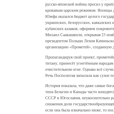
русско-японской войны просил у приб
кровавым царским режимом. Японцы де
Юзефа оказался бюджет целого госуда
украинских, белорусских, кавказских 
кубанских казаков, оформив покровит
Михаил Саакашвили, открывая 23 нояб
президентом Польши Лехом Качиньским
организацию «Прометей», созданную дл
Пропагандируя свой проект, прометей
титану, принесёт угнетённым народам 
очистительном огне. Однако всё случил
Речь Посполитая запылала как сухое п
История показала, что даже самые бо
типа Бельгии и Канады часто находятся
СССР и Югославия, неукоснительно ра
снижения доли государствообразующей
если она была изначально ниже, то по