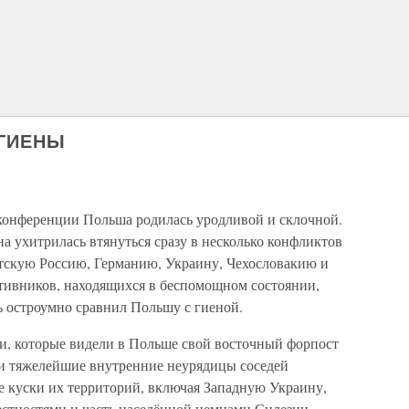
 ГИЕНЫ
конференции Польша родилась уродливой и склочной.
а ухитрилась втянуться сразу в несколько конфликтов
етскую Россию, Германию, Украину, Чехословакию и
отивников, находящихся в беспомощном состоянии,
 остроумно сравнил Польшу с гиеной.
, которые видели в Польше свой восточный форпост
и тяжелейшие внутренние неурядицы соседей
е куски их территорий, включая Западную Украину,
стностями и часть населённой немцами Силезии.