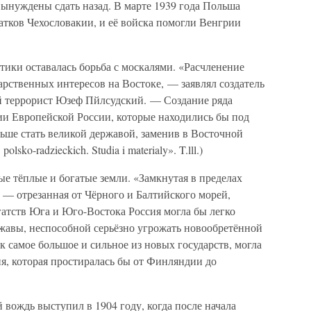
ынуждены сдать назад. В марте 1939 года Польша
атков Чехословакии, и её войска помогли Венгрии
тики оставалась борьба с москалями. «Расчленение
арственных интересов на Востоке, — заявлял создатель
й террорист Юзеф Пйлсудский. — Создание ряда
ии Европейской России, которые находились бы под
ше стать великой державой, заменив в Восточной
sko-radzieckich. Studia i materialy». T.lll.)
е тёплые и богатые земли. «Замкнутая в пределах
 — отрезанная от Чёрного и Балтийского морей,
атств Юга и Юго-Востока Россия могла бы легко
ржавы, неспособной серьёзно угрожать новообретённой
 самое большое и сильное из новых государств, могла
ия, которая простиралась бы от Финляндии до
вождь выступил в 1904 году, когда после начала