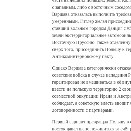
с западным, либо с восточным соседом.
Варшава отказалась выполнить требов
умеренными. Гитлер желал присоедини
ставший вольным городом Данциг с 95
земли экстерриториальные автомобил
Восточную Пруссию, также отделённую
сверх того, присоединить Польшу к г
Антикоминтерновскому пакту.
Однако Варшава категорически отказал
советские войска в случае нападения
гарантировал не вмешиваться в её вну
ввести на польскую территорию 2 сво
совместной оккупации Ирана и Австри
соблюдает, а советскую власть вводит 
договорённости с партнёрами.
Первый вариант превращал Польшу в со
восток давал шанс поживиться за счё