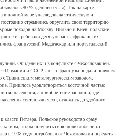
обывалось 90 % здешнего угля). Так на карте
а в полной мере унаследовала этническую и
е постоянно стремились округлить свою территорию
 Кроме походов на Москву, Вильно и Киев, польские
ерлине и требовали десятую часть африканских
дились французский Мадагаскар или португальский
лучили. Обидели их и в конфликте с Чехословакией.
вес Германии и СССР, англо-французы не дали полякам
ю с Тршинецким металлургическим заводом,
пе. Пришлось удовлетвориться восточной частью
нство населения, а приобретение западной, где
населения составляли чехи, отложить до удобного
к власти Гитлера. Польское руководство сразу
тельством, чтобы получить свою долю добычи от
лер в 1938 году потребовал от Чехословакии передать