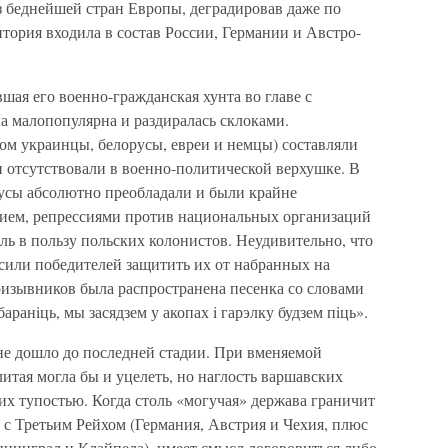
з беднейшей стран Европы, деградировав даже по
итория входила в состав России, Германии и Австро-
шая его военно-гражданская хунта во главе с
 малопопулярна и раздиралась склоками.
м украинцы, белорусы, евреи и немцы) составляли
 отсутствовали в военно-политической верхушке. В
усы абсолютно преобладали и были крайне
ем, репрессиями против национальных организаций
ель в пользу польских колонистов. Неудивительно, что
или победителей защитить их от набранных на
призывников была распространена песенка со словами
баранiць, мы засядзем у акопах i гарэлку будзем пiць».
не дошло до последней стадии. При вменяемой
тая могла бы и уцелеть, но наглость варшавских
 их тупостью. Когда столь «могучая» держава граничит
 с Третьим Рейхом (Германия, Австрия и Чехия, плюс
ининград и Клайпеда), имеет смысл договориться либо