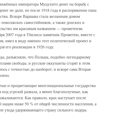
лижённых императора Муцухито денег на борьбу с
нег не дали, но после 1918 года в распоряжении пана
рства. Вскоре Варшава стала желанным домом
и поволжских самостийников, а также донских и
ельство им красивым названием — прометеизм.
ря 2007 года в Тбилиси памятник Прометею, вместе с
, имел в виду именно этот политический проект и
я его реализации в 1926 году.
цы, разъясняли, что Польша, подобно легендарному
пламя свободы, и русские оккупанты сгорят в этом
ось с точностью до наоборот, и вскоре сама Вторая
олено.
гатые и процветающие многонациональные государства
 под угрозой развала, а менее благополучные, как
зваливаются. Как правило, крах наступает после
 нации ниже 50 % от общей численности населения, а
сле ухода удерживающего страну сильного лидера.