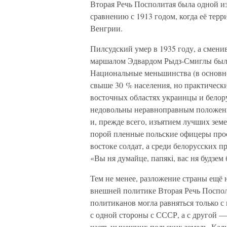
Вторая Речь Посполитая была одной и
сравнению с 1913 годом, когда её терр
Венгрии.
Пилсудский умер в 1935 году, а сменив
маршалом Эдвардом Рыдз-Смиглы была
Национальные меньшинства (в основно
свыше 30 % населения, но практически
восточных областях украинцы и белор
недовольны неравноправным положени
и, прежде всего, изъятием лучших зем
порой пленные польские офицеры прос
востоке солдат, а среди белорусских 
«Вы ня думайце, папякi, вас ня будзем 
Тем не менее, разложение страны ещё 
внешней политике Вторая Речь Посполи
политиканов могла равняться только с
с одной стороны с СССР, а с другой —
часть нынешних польских земель, Кал