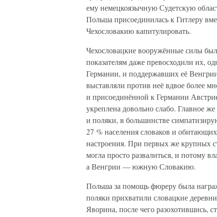
ему немецкоязычную Судетскую област
Польша присоединилась к Гитлеру вмес
Чехословакию капитулировать.
Чехословацкие вооружённые силы были
показателям даже превосходили их, од
Германии, и поддержавших её Венгрии
выставляли против неё вдвое более м
и присоединённой к Германии Австрие
укреплена довольно слабо. Главное же
и поляки, в большинстве симпатизиру
27 % населения словаков и обитающих
настроения. При первых же крупных с
могла просто развалиться, и потому в
а Венгрии — южную Словакию.
Польша за помощь фюреру была награж
поляки прихватили словацкие деревни 
Яворина, после чего разохотившись, 