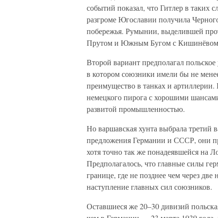
событий показал, что Гитлер в таких с
разгроме Югославии получила Черног
побережья. Румынии, выделившей прот
Прутом и Южным Бугом с Кишинёвом 
Второй вариант предполагал польское 
в котором союзники имели бы не мене
преимущество в танках и артиллерии. 
немецкого пирога с хорошими шансам
развитой промышленностью.
Но варшавская хунта выбрала третий 
предложения Германии и СССР, они пр
хотя точно так же понадеявшейся на 
Предполагалось, что главные силы гер
границе, где не позднее чем через две
наступление главных сил союзников.
Оставшиеся же 20–30 дивизий польская
чем в Германии — 23 марта 1939 года, 