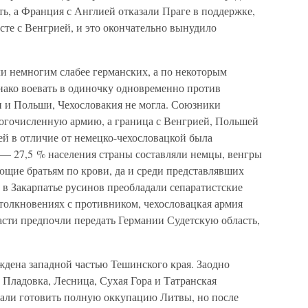
ь, а Франция с Англией отказали Праге в поддержке,
те с Венгрией, и это окончательно вынудило
 немногим слабее германских, а по некоторым
нако воевать в одиночку одновременно против
 и Польши, Чехословакия не могла. Союзники
ногочисленную армию, а граница с Венгрией, Польшей
й в отличие от немецко-чехословацкой была
 — 27,5 % населения страны составляли немцы, венгры
ющие братьям по крови, да и среди представлявших
 в Закарпатье русинов преобладали сепаратистские
толкновениях с противником, чехословацкая армия
ласти предпочли передать Германии Судетскую область,
дена западной частью Тешинского края. Заодно
Пладовка, Лесница, Сухая Гора и Татранская
стали готовить полную оккупацию Литвы, но после