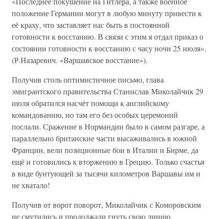
«Последнее покушение на Гитлера, а также военное
положение Германии могут в любую минуту привести к
её краху, что заставляет нас быть в постоянной
готовности к восстанию. В связи с этим я отдал приказ о
состоянии готовности к восстанию с часу ночи 25 июля».
(Р.Назаревич. «Варшавское восстание»).
Получив столь оптимистичное письмо, глава
эмигрантского правительства Станислав Миколайчик 29
июля обратился насчёт помощи к английскому
командованию, но там его без особых церемоний
послали. Сражение в Нормандии было в самом разгаре, а
параллельно британские части высаживались в южной
Франции, вели позиционные бои в Италии и Бирме, да
ещё и готовились к вторжению в Грецию. Только счастья
в виде бунтующей за тысячи километров Варшавы им и
не хватало!
Получив от ворот поворот, Миколайчик с Коморовским
не смутились и продолжали гнуть свою линию.