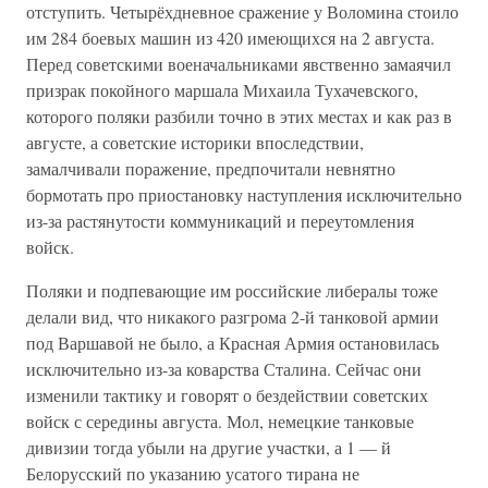
отступить. Четырёхдневное сражение у Воломина стоило
им 284 боевых машин из 420 имеющихся на 2 августа.
Перед советскими военачальниками явственно замаячил
призрак покойного маршала Михаила Тухачевского,
которого поляки разбили точно в этих местах и как раз в
августе, а советские историки впоследствии,
замалчивали поражение, предпочитали невнятно
бормотать про приостановку наступления исключительно
из-за растянутости коммуникаций и переутомления
войск.
Поляки и подпевающие им российские либералы тоже
делали вид, что никакого разгрома 2-й танковой армии
под Варшавой не было, а Красная Армия остановилась
исключительно из-за коварства Сталина. Сейчас они
изменили тактику и говорят о бездействии советских
войск с середины августа. Мол, немецкие танковые
дивизии тогда убыли на другие участки, а 1 — й
Белорусский по указанию усатого тирана не