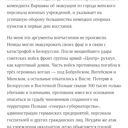
коменданта Варшавы об эвакуации из города женского
персонала военных учреждений, и указывает на
успешную оборону большинства немецких опорных
пунктов в первые дни восстания.
На меня эти аргументы впечатления не произвели.
Немцы могли эвакуировать своих фрау и в связи с
катастрофой в Белоруссии. После мощнейшего удара
советских войск фронт группы армий «Центр» рухнул,
как карточный домик. Часть войск противника погибла в
трёх огромных котлах — под Бобруйском, Витебском и
Минском, а остальные откатились к Висле. Потеряв в
Белоруссии и Восточной Польше свыше 300 тысяч только
убитыми и пленными, противник имел все основания
опасаться за судьбу чиновников созданного на
территории Польши «генерал-губернаторства»,
администрации германских предприятий, персонала
госпиталей и других гражданских лиц. Неудача же атак
на учреждения оккупантов легко объясняется плохой