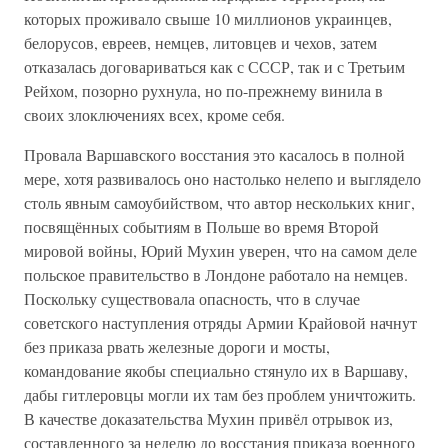
которых проживало свыше 10 миллионов украинцев,
белорусов, евреев, немцев, литовцев и чехов, затем
отказалась договариваться как с СССР, так и с Третьим
Рейхом, позорно рухнула, но по-прежнему винила в
своих злоключениях всех, кроме себя.
Провала Варшавского восстания это касалось в полной
мере, хотя развивалось оно настолько нелепо и выглядело
столь явным самоубийством, что автор нескольких книг,
посвящённых событиям в Польше во время Второй
мировой войны, Юрий Мухин уверен, что на самом деле
польское правительство в Лондоне работало на немцев.
Поскольку существовала опасность, что в случае
советского наступления отряды Армии Крайовой начнут
без приказа рвать железные дороги и мосты,
командование якобы специально стянуло их в Варшаву,
дабы гитлеровцы могли их там без проблем уничтожить.
В качестве доказательства Мухин привёл отрывок из,
составленного за неделю до восстания приказа военного