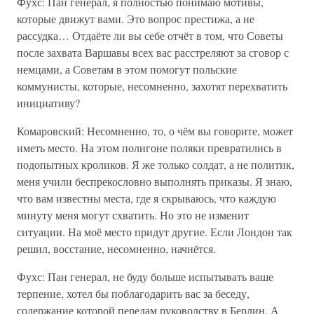
Фухс: Пан генерал, я полностью понимаю мотивы,
которые движут вами. Это вопрос престижа, а не
рассудка… Отдаёте ли вы себе отчёт в том, что Советы
после захвата Варшавы всех вас расстреляют за сговор с
немцами, а Советам в этом помогут польские
коммунисты, которые, несомненно, захотят перехватить
инициативу?
Комаровский: Несомненно, то, о чём вы говорите, может
иметь место. На этом полигоне поляки превратились в
подопытных кроликов. Я же только солдат, а не политик,
меня учили беспрекословно выполнять приказы. Я знаю,
что вам известны места, где я скрываюсь, что каждую
минуту меня могут схватить. Но это не изменит
ситуации. На моё место придут другие. Если Лондон так
решил, восстание, несомненно, начнётся.
Фухс: Пан генерал, не буду больше испытывать ваше
терпение, хотел бы поблагодарить вас за беседу,
содержание которой передам руководству в Берлин. А