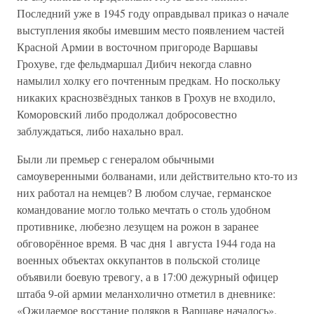
Последний уже в 1945 году оправдывал приказ о начале
выступления якобы имевшим место появлением частей
Красной Армии в восточном пригороде Варшавы
Грохуве, где фельдмаршал Дибич некогда славно
намылил холку его почтенным предкам. Но поскольку
никаких краснозвёздных танков в Грохув не входило,
Коморовский либо продолжал добросовестно
заблуждаться, либо нахально врал.
Были ли премьер с генералом обычными
самоуверенными болванами, или действительно кто-то из
них работал на немцев? В любом случае, германское
командование могло только мечтать о столь удобном
противнике, любезно лезущем на рожон в заранее
обговорённое время. В час дня 1 августа 1944 года на
военных объектах оккупантов в польской столице
объявили боевую тревогу, а в 17:00 дежурный офицер
штаба 9-ой армии меланхолично отметил в дневнике:
«Ожидаемое восстание поляков в Варшаве началось».