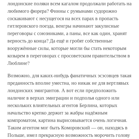
лондонские поляки всем кагалом продолжали работать на
любимого фюрера? Финны с румынами судорожно
соскакивают с несущегося на всех парах в пропасть
гитлеровского поезда, венгры начинают закулисные
переговоры с союзниками, а паны, все как один, хранят
верность до конца? Да ещё и гробят собственные
вооружённые силы, которые могли бы стать некоторым
козырем в переговорах с просоветским правительством в
Люблине?
Возможно, для каких-нибудь фанатичных эсэсовцев такая
преданность вполне уместна, но никак не для вертлявых
лондонских эмигрантов. А вот если предположить
наличие в верхах эмиграции и подполья одного или
нескольких влиятельных агентов Берлина, которых
начальство крепко держит за жабры надёжным
компроматом, картина вырисовывается очень логичная.
Таким агентом мог быть Коморовский — он, находясь в
Польше, имел прекрасную возможность морочить голову