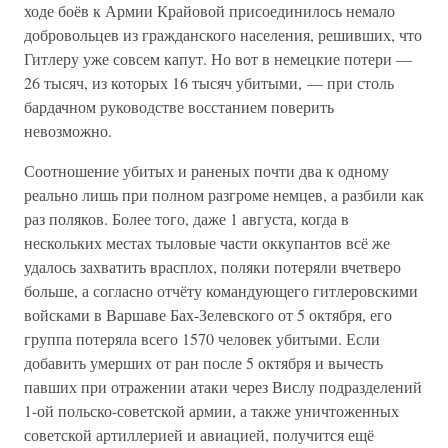
ходе боёв к Армии Крайовой присоединилось немало
добровольцев из гражданского населения, решивших, что
Гитлеру уже совсем капут. Но вот в немецкие потери —
26 тысяч, из которых 16 тысяч убитыми, — при столь
бардачном руководстве восстанием поверить
невозможно.
Соотношение убитых и раненых почти два к одному
реально лишь при полном разгроме немцев, а разбили как
раз поляков. Более того, даже 1 августа, когда в
нескольких местах тыловые части оккупантов всё же
удалось захватить врасплох, поляки потеряли вчетверо
больше, а согласно отчёту командующего гитлеровскими
войсками в Варшаве Бах-Зелевского от 5 октября, его
группа потеряла всего 1570 человек убитыми. Если
добавить умерших от ран после 5 октября и вычесть
павших при отражении атаки через Вислу подразделений
1-ой польско-советской армии, а также уничтоженных
советской артиллерией и авиацией, получится ещё