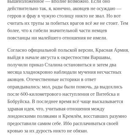
вышеизложенное — вполне возможно. Если оно
действительно так, я, конечно, аковцев не осуждаю —
герров и фрау в чужую столицу никто не звал. Но вот
считать их трупы за побитых врагов всё же не стоит. Тем
более, что к гибели значительной части немцев
повстанцы ни малейшего отношения не имели.
Согласно официальной польской версии, Красная Армия,
выйдя в начале августа к окрестностям Варшавы,
получили приказ Сталина остановиться и затем два
месяца хладнокровно наблюдали мучения несчастных
аковцев. Отечественные историки в ответ
оправдывались: мол, рады были помочь, да выдохлись
после 600-километрового наступления от Витебска и
Бобруйска. В последнее время всё чаще высказывается
здравая идея, что, учитывая отношения между
лондонскими поляками и Кремлём, восставших разумно
предоставили самим себе. Ибо расплачиваться своей
кровью за их дурость никто не обязан.