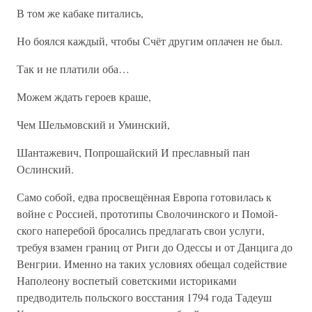
В том же кабаке питались,
Но боялся каждый, чтобы Счёт другим оплачен не был.
Так и не платили оба…
Можем ждать героев краше,
Чем Шельмовский и Уминский,
Шантажевич, Попрошайский И преславный пан
Ослинский.
Само собой, едва просвещённая Европа готовилась к
войне с Россией, прототипы Сволочинского и Помой-
ского наперебой бросались предлагать свои услуги,
требуя взамен границ от Риги до Одессы и от Данцига до
Венгрии. Именно на таких условиях обещал содействие
Наполеону воспетый советскими историками
предводитель польского восстания 1794 года Тадеуш