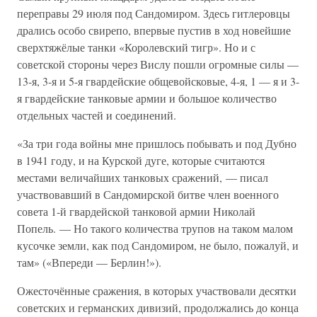
переправы 29 июля под Сандомиром. Здесь гитлеровцы
дрались особо свирепо, впервые пустив в ход новейшие
сверхтяжёлые танки «Королевский тигр». Но и с
советской стороны через Вислу пошли огромные силы —
13-я, 3-я и 5-я гвардейские общевойсковые, 4-я, 1 — я и 3-
я гвардейские танковые армии и большое количество
отдельных частей и соединений.
«За три года войны мне пришлось побывать и под Дубно
в 1941 году, и на Курской дуге, которые считаются
местами величайших танковых сражений, — писал
участвовавший в Сандомирской битве член военного
совета 1-й гвардейской танковой армии Николай
Попель. — Но такого количества трупов на таком малом
кусочке земли, как под Сандомиром, не было, пожалуй, и
там» («Впереди — Берлин!»).
Ожесточённые сражения, в которых участвовали десятки
советских и германских дивизий, продолжались до конца