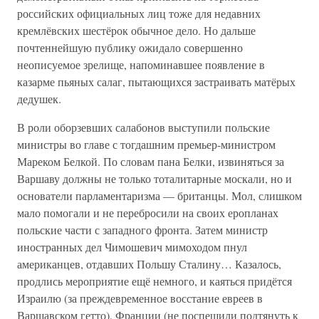
российских официальных лиц тоже для недавних
кремлёвских шестёрок обычное дело. Но дальше
почтеннейшую публику ожидало совершенно
неописуемое зрелище, напоминавшее появление в
казарме пьяных салаг, пытающихся застраивать матёрых
дедушек.
В роли оборзевших салабонов выступили польские
министры во главе с тогдашним премьер-министром
Мареком Белкой. По словам пана Белки, извиняться за
Варшаву должны не только тоталитарные москали, но и
основатели парламентаризма — британцы. Мол, слишком
мало помогали и не перебросили на своих еропланах
польские части с западного фронта. Затем министр
иностранных дел Чимошевич мимоходом пнул
американцев, отдавших Польшу Сталину… Казалось,
продлись мероприятие ещё немного, и каяться придётся
Израилю (за преждевременное восстание евреев в
Варшавском гетто), Франции (не поспешили подтянуть к