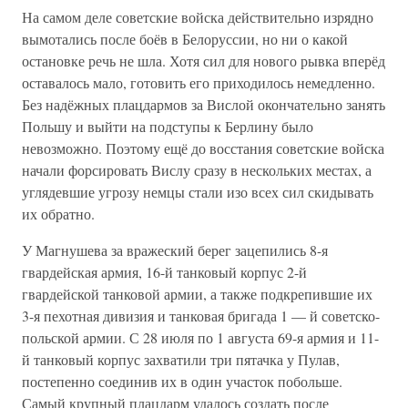
На самом деле советские войска действительно изрядно
вымотались после боёв в Белоруссии, но ни о какой
остановке речь не шла. Хотя сил для нового рывка вперёд
оставалось мало, готовить его приходилось немедленно.
Без надёжных плацдармов за Вислой окончательно занять
Польшу и выйти на подступы к Берлину было
невозможно. Поэтому ещё до восстания советские войска
начали форсировать Вислу сразу в нескольких местах, а
углядевшие угрозу немцы стали изо всех сил скидывать
их обратно.
У Магнушева за вражеский берег зацепились 8-я
гвардейская армия, 16-й танковый корпус 2-й
гвардейской танковой армии, а также подкрепившие их
3-я пехотная дивизия и танковая бригада 1 — й советско-
польской армии. С 28 июля по 1 августа 69-я армия и 11-
й танковый корпус захватили три пятачка у Пулав,
постепенно соединив их в один участок побольше.
Самый крупный плацдарм удалось создать после