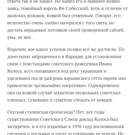
ответа так и не нашёл. Не нашёл его и бывший хозяин
замка, покойный король Ян Собесский, хотя, в отличие от
аковских вожаков, воякой был отменным. Говорят, его
величество очень злобно матерился с того света, но
достать нерадивых потомков своей проверенной саблей,
увы, не мог.
Впрочем, кое-каких успехов поляки всё же достигли. По
донесению заброшенного в Варшаву для установления
связи с повстанцами советского разведчика Ивана
Колоса, всех попавшихся под руку украинцев и
уцелевших после разгрома варшавского гетто евреев они
прикончили чрезвычайно оперативно. Одновременно
они на всякий случай захватили нескольких советских
пленных, сумевших в суматохе сбежать от немцев.
Гнусная сталинская пропаганда? Нет, все годы
существования Советского Союза доклад Колоса был
засекречен, и в его изданные в 1956 году воспоминания
сведения о погромах и охоте за пленными не вошли. Не