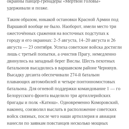
окраины панцер-гренадеры «Мёртвой головы»
удерживали и позже.
Таким образом, никакой остановки Красной Армии под
Варшавой вообще не было. Наоборот, имели место три
ожесточённых сражения на восточных подступах к
городу и его окраинах: 2–5 августа, 14–20 августа и 26
августа — 23 сентября. Успеха советские войска достигли
лишь с третьей попытки, а очистив Прагу, немедленно
двинулись на западный берег Вислы. Шесть пехотных
батальонов высадились в варшавском районе Черняхув.
Высадку десанта обеспечивали 274-й батальон
плавающих автомобилей и четыре понтонномостовых
батальона. Для огневой поддержки командование 1 — го
Белорусского фронта выделило три артиллерийских
бригады и полк «Катюш». Одновременно Коморовский,
наконец, соизволил выслать в расположение советских
войск связных, после чего наши артиллерия и авиация
нанесли по заявкам повстанцев несколько мощных