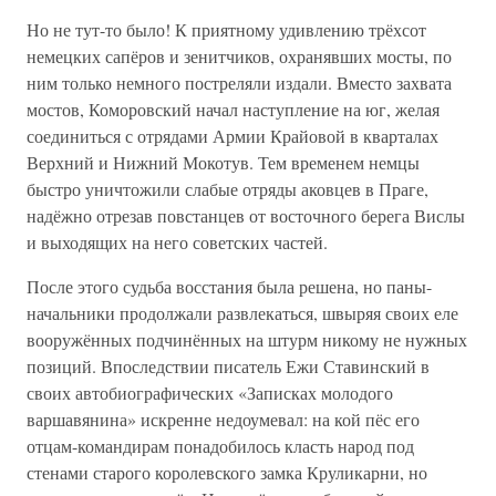
Но не тут-то было! К приятному удивлению трёхсот
немецких сапёров и зенитчиков, охранявших мосты, по
ним только немного постреляли издали. Вместо захвата
мостов, Коморовский начал наступление на юг, желая
соединиться с отрядами Армии Крайовой в кварталах
Верхний и Нижний Мокотув. Тем временем немцы
быстро уничтожили слабые отряды аковцев в Праге,
надёжно отрезав повстанцев от восточного берега Вислы
и выходящих на него советских частей.
После этого судьба восстания была решена, но паны-
начальники продолжали развлекаться, швыряя своих еле
вооружённых подчинённых на штурм никому не нужных
позиций. Впоследствии писатель Ежи Ставинский в
своих автобиографических «Записках молодого
варшавянина» искренне недоумевал: на кой пёс его
отцам-командирам понадобилось класть народ под
стенами старого королевского замка Круликарни, но