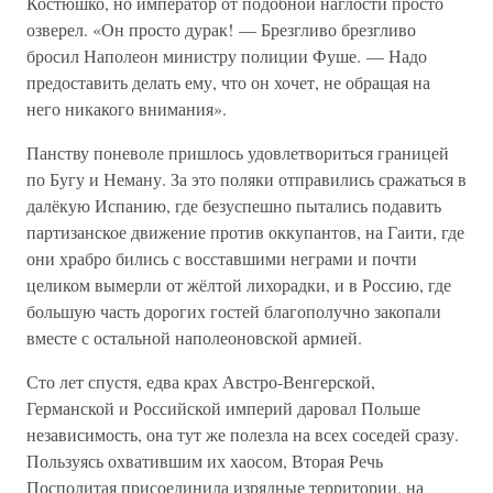
Костюшко, но император от подобной наглости просто
озверел. «Он просто дурак! — Брезгливо брезгливо
бросил Наполеон министру полиции Фуше. — Надо
предоставить делать ему, что он хочет, не обращая на
него никакого внимания».
Панству поневоле пришлось удовлетвориться границей
по Бугу и Неману. За это поляки отправились сражаться в
далёкую Испанию, где безуспешно пытались подавить
партизанское движение против оккупантов, на Гаити, где
они храбро бились с восставшими неграми и почти
целиком вымерли от жёлтой лихорадки, и в Россию, где
большую часть дорогих гостей благополучно закопали
вместе с остальной наполеоновской армией.
Сто лет спустя, едва крах Австро-Венгерской,
Германской и Российской империй даровал Польше
независимость, она тут же полезла на всех соседей сразу.
Пользуясь охватившим их хаосом, Вторая Речь
Посполитая присоединила изрядные территории, на