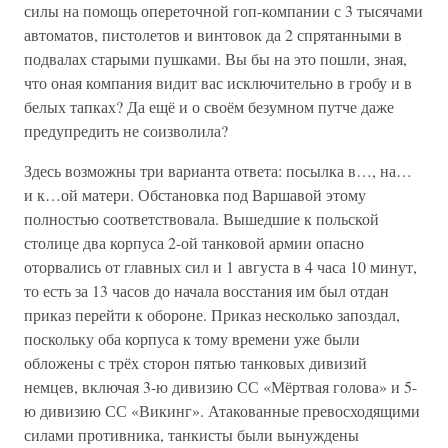
силы на помощь опереточной гоп-компании с 3 тысячами
автоматов, пистолетов и винтовок да 2 спрятанными в
подвалах старыми пушками. Вы бы на это пошли, зная,
что оная компания видит вас исключительно в гробу и в
белых тапках? Да ещё и о своём безумном путче даже
предупредить не соизволила?
Здесь возможны три варианта ответа: посылка в…, на…
и к…ой матери. Обстановка под Варшавой этому
полностью соответствовала. Вышедшие к польской
столице два корпуса 2-ой танковой армии опасно
оторвались от главных сил и 1 августа в 4 часа 10 минут,
то есть за 13 часов до начала восстания им был отдан
приказ перейти к обороне. Приказ несколько запоздал,
поскольку оба корпуса к тому времени уже были
обложены с трёх сторон пятью танковых дивизий
немцев, включая 3-ю дивизию СС «Мёртвая голова» и 5-
ю дивизию СС «Викинг». Атакованные превосходящими
силами противника, танкисты были вынуждены