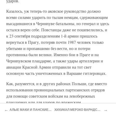
ударов.
Казалось, уж теперь-то аковское руководство должно
всеми силами ударить по тылам немцам, сдерживающим
высадившиеся в Черняхуве батальоны, но генерал и здесь
остался верен себе. Повстанцы даже не пошевелились, и
к 23 сентября подразделениям 1-й армии пришлось
вернуться в Прагу, потеряв почти 1987 человек только
убитыми и пропавшими без вести, но и потери
противника были велики. Именно бои в Праге и на
Черняхувском плацдарме, а также удары артиллерии и
авиации Красной Армии отправили на тот свет
основную часть уничтоженных в Варшаве гитлеровцах.
Как, разумеется, и в других районах Польши, где вместо
использования провинциальных партизанских отрядов
для помощи советским войскам на левобережных
плацдармах или для ударов по вражеским
коммуникациям, Коморовский приказал им прорываться
←
→
АЛЫЕ МАКИ И ПАНСКИЕ ВРАКИ
ХИХИКАЛ МЕРЗКО ВАРНДСКИЙ ЛЕС
в Варшаву. Полторы тысячи боевиков из Кампиносских