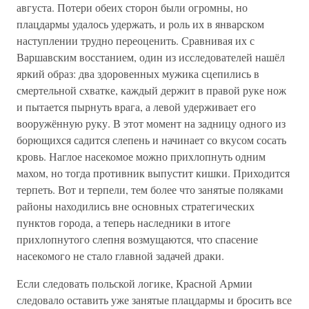
августа. Потери обеих сторон были огромны, но
плацдармы удалось удержать, и роль их в январском
наступлении трудно переоценить. Сравнивая их с
Варшавским восстанием, один из исследователей нашёл
яркий образ: два здоровенных мужика сцепились в
смертельной схватке, каждый держит в правой руке нож
и пытается пырнуть врага, а левой удерживает его
вооружённую руку. В этот момент на задницу одного из
борющихся садится слепень и начинает со вкусом сосать
кровь. Наглое насекомое можно прихлопнуть одним
махом, но тогда противник выпустит кишки. Приходится
терпеть. Вот и терпели, тем более что занятые поляками
районы находились вне основных стратегических
пунктов города, а теперь наследники в итоге
прихлопнутого слепня возмущаются, что спасение
насекомого не стало главной задачей драки.
Если следовать польской логике, Красной Армии
следовало оставить уже занятые плацдармы и бросить все