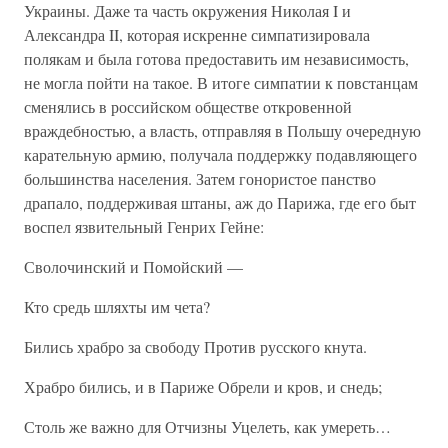
Украины. Даже та часть окружения Николая I и
Александра II, которая искренне симпатизировала
полякам и была готова предоставить им независимость,
не могла пойти на такое. В итоге симпатии к повстанцам
сменялись в российском обществе откровенной
враждебностью, а власть, отправляя в Польшу очередную
карательную армию, получала поддержку подавляющего
большинства населения. Затем гонористое панство
драпало, поддерживая штаны, аж до Парижа, где его быт
воспел язвительный Генрих Гейне:
Сволочинский и Помойский —
Кто средь шляхты им чета?
Бились храбро за свободу Против русского кнута.
Храбро бились, и в Париже Обрели и кров, и снедь;
Столь же важно для Отчизны Уцелеть, как умереть…