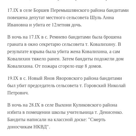
17.ІХ в селе Боршев Перемышлянского района бандитами
повешена депутат местного сельсовета Шуль Анна
Ивановна и убита ее 12летняя дочь.
В ночь на 17.ІХ в с. Ремнево бандитами была брошена
граната в окно секретарю сельсовета т. Ковалихину. В
результате взрыва была убита жена Ковалихина, а сам
Ковалихин тяжело ранен. Затем бандиты подожгли дом
Ковалихина. От пожара сгорело еще 8 домов.
19.ІХ в с. Новый Янов Яворовского района бандитами
был убит председатель сельсовета т. Горовский Николай
Петрович.
В ночь на 28.IX в селе Выхони Куликовского района
избита в помещении школы учительница т. Денисенко.
Бандиты написали на классной доске: "Смерть
доносчикам НКВД".