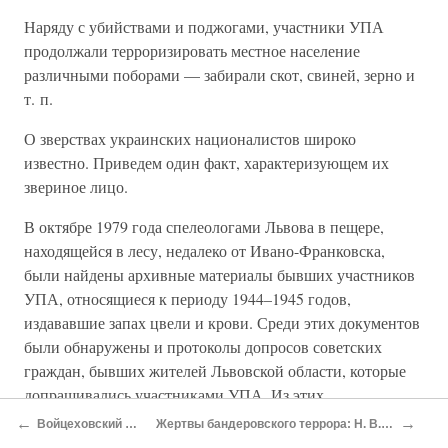
Наряду с убийствами и поджогами, участники УПА
продолжали терроризировать местное население
различными поборами — забирали скот, свиней, зерно и
т. п.
О зверствах украинских националистов широко
известно. Приведем один факт, характеризующем их
звериное лицо.
В октябре 1979 года спелеологами Львова в пещере,
находящейся в лесу, недалеко от Ивано-Франковска,
были найдены архивные материалы бывших участников
УПА, относящиеся к периоду 1944–1945 годов,
издававшие запах цвели и крови. Среди этих документов
были обнаружены и протоколы допросов советских
граждан, бывших жителей Львовской области, которые
допрашивались участниками УПА. Из этих
потускневших от времени протоколов допросов видно,
←
→
Войцеховский А. А., Ткаченко Г. С Геноцид против евреев
Жертвы бандеровского террора: Н. В. Ватутин, Н. Ф. Кузнецов, Я. А. Галан, К. Сверчевский, Г. М. Костельник, В. И. Масловский
как украинские националисты издевались над простыми