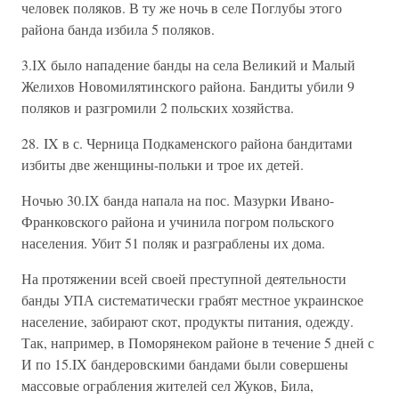
человек поляков. В ту же ночь в селе Поглубы этого
района банда избила 5 поляков.
3.ІХ было нападение банды на села Великий и Малый
Желихов Новомилятинского района. Бандиты убили 9
поляков и разгромили 2 польских хозяйства.
28. IX в с. Черница Подкаменского района бандитами
избиты две женщины-польки и трое их детей.
Ночью 30.ІХ банда напала на пос. Мазурки Ивано-
Франковского района и учинила погром польского
населения. Убит 51 поляк и разграблены их дома.
На протяжении всей своей преступной деятельности
банды УПА систематически грабят местное украинское
население, забирают скот, продукты питания, одежду.
Так, например, в Поморянеком районе в течение 5 дней с
И по 15.IX бандеровскими бандами были совершены
массовые ограбления жителей сел Жуков, Била,