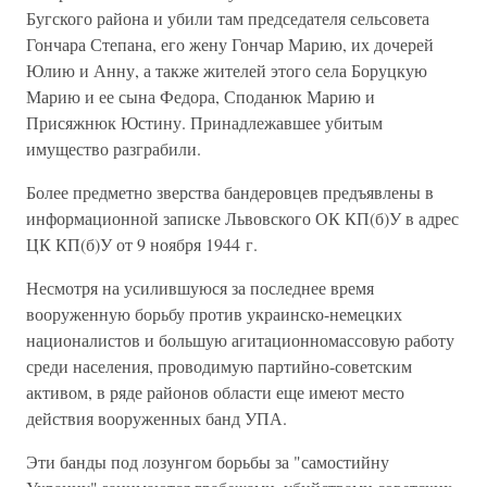
Бугского района и убили там председателя сельсовета
Гончара Степана, его жену Гончар Марию, их дочерей
Юлию и Анну, а также жителей этого села Боруцкую
Марию и ее сына Федора, Споданюк Марию и
Присяжнюк Юстину. Принадлежавшее убитым
имущество разграбили.
Более предметно зверства бандеровцев предъявлены в
информационной записке Львовского ОК КП(б)У в адрес
ЦК КП(б)У от 9 ноября 1944 г.
Несмотря на усилившуюся за последнее время
вооруженную борьбу против украинско-немецких
националистов и большую агитационномассовую работу
среди населения, проводимую партийно-советским
активом, в ряде районов области еще имеют место
действия вооруженных банд УПА.
Эти банды под лозунгом борьбы за "самостийну