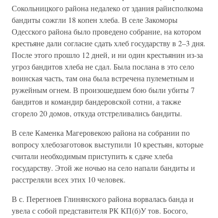
Сокольницкого района недалеко от здания райисполкома
бандиты сожгли 18 копен хлеба. В селе Закоморы
Одесского района было проведено собрание, на котором
крестьяне дали согласие сдать хлеб государству в 2–3 дня.
После этого прошло 12 дней, и ни один крестьянин из-за
угроз бандитов хлеба не сдал. Была послана в это село
воинская часть, там она была встречена пулеметным и
ружейным огнем. В произошедшем бою были убиты 7
бандитов и командир бандеровской сотни, а также
сгорело 20 домов, откуда отстреливались бандиты.
В селе Каменка Магеровекою района на собрании по
вопросу хлебозаготовок выступили 10 крестьян, которые
считали необходимым приступить к сдаче хлеба
государству. Этой же ночью на село напали бандиты и
расстреляли всех этих 10 человек.
В с. Перегноев Глинянского района ворвалась банда и
увела с собой представителя РК КП(б)У тов. Босого,