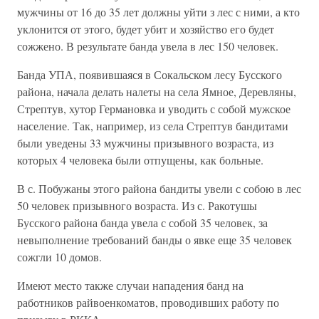
мужчины от 16 до 35 лет должны уйти з лес с ними, а кто
уклонится от этого, будет убит и хозяйство его будет
сожжено. В результате банда увела в лес 150 человек.
Банда УПА, появившаяся в Сокальском лесу Бусского
района, начала делать налеты на села Ямное, Деревляны,
Стрептув, хутор Германовка и уводить с собой мужское
население. Так, например, из села Стрептув бандитами
были уведены 33 мужчины призывного возраста, из
которых 4 человека были отпущены, как больные.
В с. Побужаны этого района бандиты увели с собою в лес
50 человек призывного возраста. Из с. Ракотушы
Бусского района банда увела с собой 35 человек, за
невыполнение требований банды о явке еще 35 человек
сожгли 10 домов.
Имеют место также случаи нападения банд на
работников райвоенкоматов, проводивших работу по