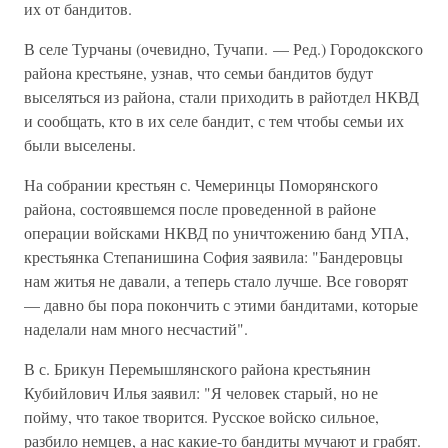
их от бандитов.
В селе Турчаны (очевидно, Тучапи. — Ред.) Городокского
района крестьяне, узнав, что семьи бандитов будут
выселяться из района, стали приходить в райотдел НКВД
и сообщать, кто в их селе бандит, с тем чтобы семьи их
были выселены.
На собрании крестьян с. Чемеринцы Поморянского
района, состоявшемся после проведенной в районе
операции войсками НКВД по уничтожению банд УПА,
крестьянка Степанишина София заявила: "Бандеровцы
нам житья не давали, а теперь стало лучше. Все говорят
— давно бы пора покончить с этими бандитами, которые
наделали нам много несчастий".
В с. Брикун Перемышлянского района крестьянин
Кубийлович Илья заявил: "Я человек старый, но не
пойму, что такое творится. Русское войско сильное,
разбило немцев, а нас какие-то бандиты мучают и грабят.