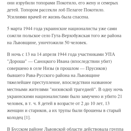
они изрубили топорами Покотило, его жену и семерых
детей. Топором рассекли лоб Пелагее Покотило.
Усилиями врачей ее жизнь была спасена.
5 марта 1944 года украинские националисты уже сами
сожгли польское село Гута-Верхобужская того же района
на Львовщине, уничтожили 50 человек.
В ночь с 13 на 14 апреля 1944 года участниками УПА
"Дороша" — Саноцкого Ивана (впоследствии убит)
совершено в селе Низы (в прошлом — Прусиков)
бывшего Рава-Русского района на Львовщине
тяжелейшее преступление, впоследствии названное
местными жителями "низовской трагедией". В одну ночь
украинскими националистами было замучено и убито 21
человек, в т. ч. 8 детей в возрасте от 2 до 10 лет, 13
женщин и стариков, а их трупы были брошены в старый
колодец [1].
В Бусском районе Львовской области действовала группа