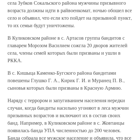
села Зубков Сокальского района мужчины призывного
возраста должны идти в райвоенкомат, ночью обошел все
село и объявил, что если кто пойдет на призывной пункт,
то их семьи будут уничтожены.
В Куликовском районе в с. Артасов группа бандитов с
главарем Морозом Василием сожгла 20 дворов жителей
села, члены семей которых были призваны и ушли в
РККА.
В с. Кишыца Каменко-Бугского района бандитами
повешены Глушко Г. А., Кирик Г. И. и Муранец П. В.,
сыновья которых были призваны в Красную Армию.
Наряду с террором и запугиванием населения нередки
случаи, когда бандиты насильно угоняют в леса мужчин
призывных возрастов и включают их в состав своих
банд. Например, в Куликовском районе в с. Жовтанцы
появилась банда УПА численностью до 200 человек.
Банда собрала все мужское население и объявила, что все