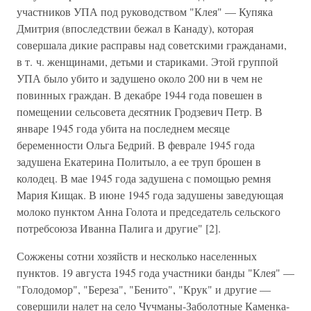
участников УПА под руководством "Клея" — Купяка
Дмитрия (впоследствии бежал в Канаду), которая
совершала дикие расправы над советскими гражданами,
в т. ч. женщинами, детьми и стариками. Этой группой
УПА было убито и задушено около 200 ни в чем не
повинных граждан. В декабре 1944 года повешен в
помещении сельсовета десятник Гродзевич Петр. В
январе 1945 года убита на последнем месяце
беременности Ольга Бедрий. В феврале 1945 года
задушена Екатерина Политыло, а ее труп брошен в
колодец. В мае 1945 года задушена с помощью ремня
Мария Кищак. В июне 1945 года задушены заведующая
молоко пунктом Анна Голота и председатель сельского
потребсоюза Иванна Палига и другие" [2].
Сожжены сотни хозяйств и несколько населенных
пунктов. 19 августа 1945 года участники банды "Клея" —
"Голодомор", "Береза", "Бенито", "Крук" и другие —
совершили налет на село Чучманы-Заболотные Каменка-