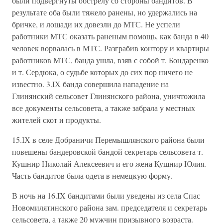
были подвергнуты обстрелу со стороны бандитов. В
результате оба были тяжело ранены, но удержались на
бричке, и лошади их довезли до МТС. Не успели
работники МТС оказать раненым помощь, как банда в 40
человек ворвалась в МТС. Разграбив контору и квартиры
работников МТС, банда ушла, взяв с собой т. Бондаренко
и т. Сердюка, о судьбе которых до сих пор ничего не
известно. 3.ІХ банда совершила нападение на
Глинянский сельсовет Глинянского района, уничтожила
все документы сельсовета, а также забрала у местных
жителей скот и продукты.
15.ІХ в селе Добраничи Перемышлянского района были
повешены бандеровской бандой секретарь сельсовета т.
Кушнир Николай Алексеевич и его жена Кушнир Юлия.
Часть бандитов была одета в немецкую форму.
В ночь на 16.IX бандитами были уведены из села Спас
Новомилятинского района зам. председателя и секретарь
сельсовета, а также 20 мужчин призывного возраста.