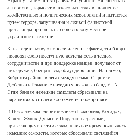
Украину" занимаются грабежами, убийствами советских
активистов, тормозят в некоторых селах выполнение
хозяйственных и политических мероприятий и пытаются
путем террора, запугивания и лживой фашистской
пропаганды привлечь на свою сторону местное
украинское население.
Как свидетельствуют многочисленные факты, эти банды
проводят свою преступную деятельность в тесном
сотрудничестве и при поддержке немцев, получают от
них оружие, боеприпасы, обмундирование. Например, в
Бобрском районе, в лесах между селами Сырники,
Дюбешка и Романове находятся несколько банд УПА.
Этим бандам немецкие самолеты сбрасывали на
парашютах в эти леса вооружение и боеприпасы.
В Поморянском районе возле сел Поморяны, Разгадов,
Кальче, Жуков, Дунаев и Подусков над лесами,
прилегающими к этим селам, в ночное время появлялись
немецкие самолеты, которые сбрасывали светящийся