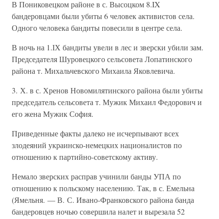
В Пониковецком районе в с. Высоцком 8.IX
бандеровцами были убиты 6 человек активистов села.
Одного человека бандиты повесили в центре села.
В ночь на 1.ІХ бандиты увели в лес и зверски убили зам.
Председателя Шуровецкого сельсовета Лопатинского
района т. Михальчевского Михаила Яковлевича.
3. Х. в с. Хренов Новомилятинского района были убиты
председатель сельсовета т. Мужик Михаил Федорович и
его жена Мужик София.
Приведенные факты далеко не исчерпывают всех
злодеяний украинско-немецких националистов по
отношению к партийно-советскому активу.
Немало зверских расправ учинили банды УПА по
отношению к польскому населению. Так, в с. Емельна
(Ямельня. — В. С. Ивано-Франковского района банда
бандеровцев ночью совершила налет и вырезала 52