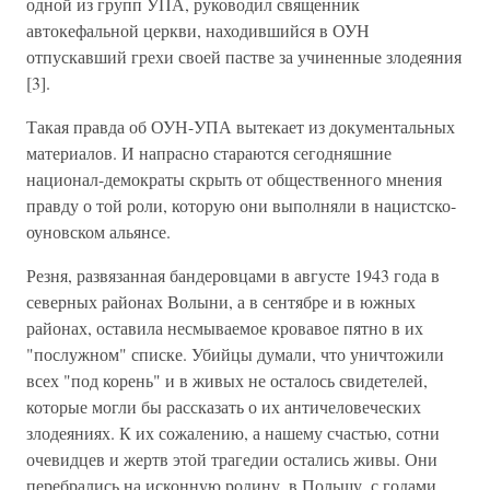
одной из групп УПА, руководил священник
автокефальной церкви, находившийся в ОУН
отпускавший грехи своей пастве за учиненные злодеяния
[3].
Такая правда об ОУН-УПА вытекает из документальных
материалов. И напрасно стараются сегодняшние
национал-демократы скрыть от общественного мнения
правду о той роли, которую они выполняли в нацистско-
оуновском альянсе.
Резня, развязанная бандеровцами в августе 1943 года в
северных районах Волыни, а в сентябре и в южных
районах, оставила несмываемое кровавое пятно в их
"послужном" списке. Убийцы думали, что уничтожили
всех "под корень" и в живых не осталось свидетелей,
которые могли бы рассказать о их античеловеческих
злодеяниях. К их сожалению, а нашему счастью, сотни
очевидцев и жертв этой трагедии остались живы. Они
перебрались на исконную родину, в Польшу, с годами