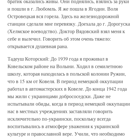
братик оказались живы. Они поднялись, взялись за руки
и пошли в г. Любомль. Я же пошла в Ягодин. Воля
Островецкая вся горела. Здесь на железнодорожной
станции сделали мне перевязку. Доехала до г. Дорогуска
(Хелмское воеводство). Доктор Вядовский взял меня к
себе и вылечил. Говорить об этом очень тяжело:
открывается душевная рана.
Тадеуш Которский: До 1939 года я проживал в
Ковельском районе на Волыни. Ходил в семилетнюю
школу, которая находилась в польской колонии Ружин,
что в 15 км от Ковеля. В период немецкой оккупации
работал в автомастерских в Ковеле. До конца 1942 года
мы жили с украинцами добрососедски. Даже не
испытывали обиды, когда в период немецкой оккупации
нас в местных учреждениях заставляли говорить
исключительно по-украински, поскольку всегда
воспитывались в атмосфере уважения к украинской
культуре и православной вере. Учили, что необходимо