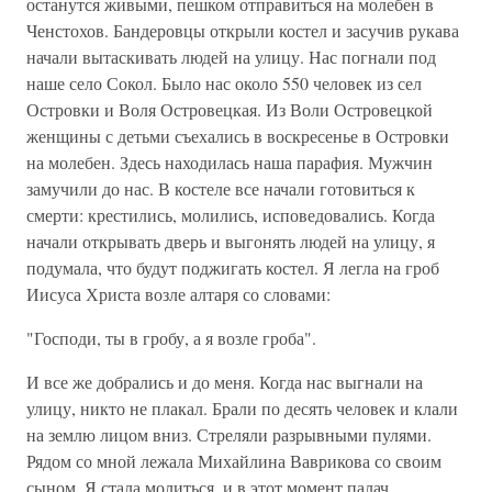
останутся живыми, пешком отправиться на молебен в
Ченстохов. Бандеровцы открыли костел и засучив рукава
начали вытаскивать людей на улицу. Нас погнали под
наше село Сокол. Было нас около 550 человек из сел
Островки и Воля Островецкая. Из Воли Островецкой
женщины с детьми съехались в воскресенье в Островки
на молебен. Здесь находилась наша парафия. Мужчин
замучили до нас. В костеле все начали готовиться к
смерти: крестились, молились, исповедовались. Когда
начали открывать дверь и выгонять людей на улицу, я
подумала, что будут поджигать костел. Я легла на гроб
Иисуса Христа возле алтаря со словами:
"Господи, ты в гробу, а я возле гроба".
И все же добрались и до меня. Когда нас выгнали на
улицу, никто не плакал. Брали по десять человек и клали
на землю лицом вниз. Стреляли разрывными пулями.
Рядом со мной лежала Михайлина Ваврикова со своим
сыном. Я стала молиться, и в этот момент палач