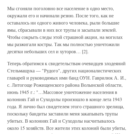
Мы сгоняли поголовно все население в одно место,
окружали его и начинали резню. После того, как не
оставалось ни одного живого человека, рыли большие
ямы, сбрасывали в них все трупы и засыпали землей.
Чтобы сокрыть следы этой страшной акции, на могилах
мы разжигали костры. Так мы полностью уничтожили
десятки небольших сел и хуторов… [2].
Теперь обратимся к свидетельствам очевидцев злодеяний
Стельмащука — "Рудого", других националистических
главарей и руководимых ими банд ОУН. Гаврилюк А. И.,
с. Литогоще Рожищенского района Волынской области,
июнь 1945 г.: "…Массовое уничтожение населения в
колониях Гай и Суходолы произошло в конце лета 1943
года. Я лично был свидетелем этого страшного зрелища,
поскольку бандиты заставили меня закапывать трупы
убитых. В колониях Гай и Суходолы насчитывалось
около 15 хозяйств. Все жители этих колоний были убиты,