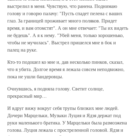
выстрелил в меня. Чувствую, что ранена. Поднимаю
голову и говорю палачу: "Пусть спадет пелена с ваших
глаз. За границей проживает много поляков. Придет
время, и вам отомстят". А он мне отвечает: "Ты их видеть
не будешь". А я к нему. "Убей меня, только хорошенько,
чтобы не мучилась". Выстрел пришелся мне в бок и
палец на руке.
Кто-то подошел ко мне и, дав несколько пинков, сказал,
что я убита. Долгое время я лежала совсем неподвижно,
пока не ушли бандеровцы.
Очнувшись, я подняла голову. Светит солнце,
прекрасный мир…
И вдруг вижу вокруг себя трупы близких мне людей.
Дочери Марцельки, Музыки Луция и Ядзя держат под
руки маленького братика. У Марцельки была размозжена
голова. Луция лежала с простреленной головой. Ядзя и