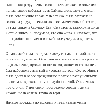
сына были разрублены головы. Тетя держала в объятиях
наименьшего ребенка. Тетя Сабина, жена другого дяди,
была совершенно голая. У нее также была разрублена
голова, а у грудей лежали два восьмимесячных близнеца.
Тут же увидела бабушку Еву. Она стояла, прислонившись
к стене лицом. Я подумала, что она жива. Оказалось, что
она пробита штыком и в такой позе умерла, опершись о
стену.
Ошалелая бегала я от дома к дому и, наконец, добежала
до своих родителей. Отец лежал в комнате возле кровати
в одном белье, пробитый штыками, лицом вниз. На него
был наброшен стянутый с кровати матрац. Сестра Янина
была одета в белое праздничное платье с распущенными
волосами, перевязанными голубой лентой. Она лежала
под столом. У нее было прострелено сердце. Где ни
искала, не находила трупа матери.
Дальше побежала по колонии к трем незамужним