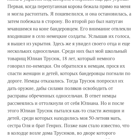
Первая, когда перепуганная корова бежала прямо на меня
и могла растоптать. Я пошевелился, и она остановилась, а
затем побежала в сторону. Во второй раз был напуган
мчавшимся на коне бандеровцем. Его внимание отвлекли
входившие в село немецкие солдаты. Услышав их голоса,
я вышел из укрытия. Здесь же я увидел своего отца и еще
нескольких односельчан. Среди них был мой школьный
товарищ Юлиан Трусюк, 18 лет, который немного
говорил по-немецки. Он обратился к немцам, прося их
спасти женщин и детей, которых бандеровцы погнали по
дороге. Немцы отказались. Тогда Трусюк попросил их
дать оружие, дабы силами поляков освободить от
расправы обреченных односельчан. В ответ немцы
рассмеялись и оттолкнули от себя Юлиана. Но и после
этого Юлиан Трусюк пытался как-то спасти женщин и
детей, среди которых находились моя 50-летняя мать,
сестра Оля и брат Генрих. Позже нам стало известно, что
в колодце возле дома Трусюков, во дворе которого