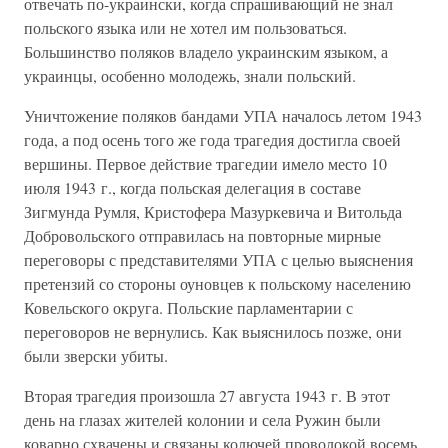
отвечать по-украински, когда спрашивающий не знал
польского языка или не хотел им пользоваться.
Большинство поляков владело украинским языком, а
украинцы, особенно молодежь, знали польский.
Уничтожение поляков бандами УПА началось летом 1943
года, а под осень того же года трагедия достигла своей
вершины. Первое действие трагедии имело место 10
июля 1943 г., когда польская делегация в составе
Зигмунда Румля, Кристофера Мазуркевича и Витольда
Добровольского отправилась на повторные мирные
переговоры с представителями УПА с целью выяснения
претензий со стороны оуновцев к польскому населению
Ковельского округа. Польские парламентарии с
переговоров не вернулись. Как выяснилось позже, они
были зверски убиты.
Вторая трагедия произошла 27 августа 1943 г. В этот
день на глазах жителей колонии и села Ружин были
коварно схвачены и связаны колючей проволокой восемь