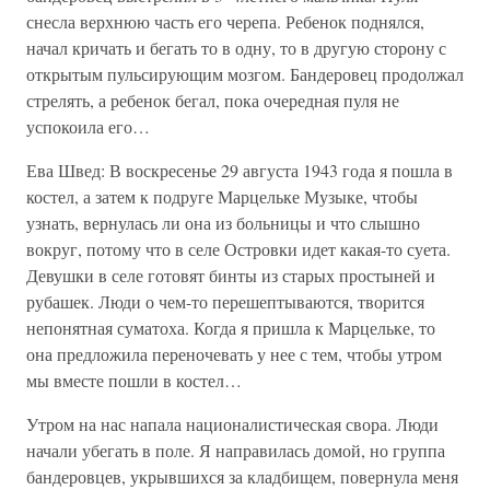
снесла верхнюю часть его черепа. Ребенок поднялся,
начал кричать и бегать то в одну, то в другую сторону с
открытым пульсирующим мозгом. Бандеровец продолжал
стрелять, а ребенок бегал, пока очередная пуля не
успокоила его…
Ева Швед: В воскресенье 29 августа 1943 года я пошла в
костел, а затем к подруге Марцельке Музыке, чтобы
узнать, вернулась ли она из больницы и что слышно
вокруг, потому что в селе Островки идет какая-то суета.
Девушки в селе готовят бинты из старых простыней и
рубашек. Люди о чем-то перешептываются, творится
непонятная суматоха. Когда я пришла к Марцельке, то
она предложила переночевать у нее с тем, чтобы утром
мы вместе пошли в костел…
Утром на нас напала националистическая свора. Люди
начали убегать в поле. Я направилась домой, но группа
бандеровцев, укрывшихся за кладбищем, повернула меня