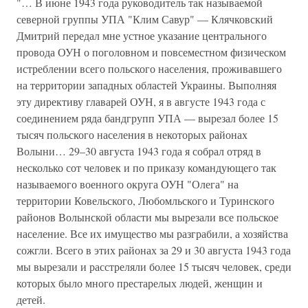
"… В июне 1943 года руководитель так называемой
северной группы УПА "Клим Савур" — Клячковский
Дмитрий передал мне устное указание центрального
провода ОУН о поголовном и повсеместном физическом
истреблении всего польского населения, проживавшего
на территории западных областей Украины. Выполняя
эту директиву главарей ОУН, я в августе 1943 года с
соединением ряда бандгрупп УПА — вырезал более 15
тысяч польского населения в некоторых районах
Волыни… 29–30 августа 1943 года я собрал отряд в
несколько сот человек и по приказу командующего так
называемого военного округа ОУН "Олега" на
территории Ковельского, Любомльского и Туринского
районов Волынской области мы вырезали все польское
население. Все их имущество мы разграбили, а хозяйства
сожгли. Всего в этих районах за 29 и 30 августа 1943 года
мы вырезали и расстреляли более 15 тысяч человек, среди
которых было много престарелых людей, женщин и
детей.