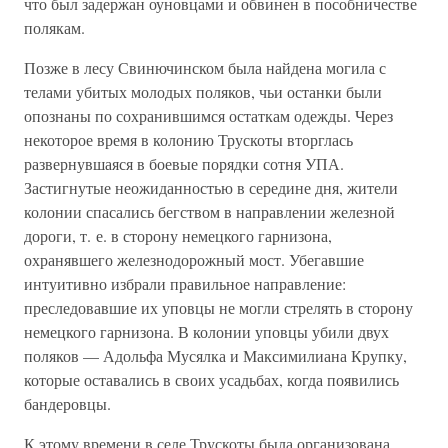
что был задержан оуновцами и обвинен в пособничестве
полякам.
Позже в лесу Свинючинском была найдена могила с
телами убитых молодых поляков, чьи останки были
опознаны по сохранившимся остаткам одежды. Через
некоторое время в колонию Трускоты вторглась
развернувшаяся в боевые порядки сотня УПА.
Застигнутые неожиданностью в середине дня, жители
колонии спасались бегством в направлении железной
дороги, т. е. в сторону немецкого гарнизона,
охранявшего железнодорожный мост. Убегавшие
интуитивно избрали правильное направление:
преследовавшие их уповцы не могли стрелять в сторону
немецкого гарнизона. В колонии уповцы убили двух
поляков — Адольфа Мусялка и Максимилиана Крупку,
которые оставались в своих усадьбах, когда появились
бандеровцы.
К этому времени в селе Трускоты была организована