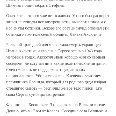
Шимчак пошел забрать Стефана.
Оказалось, что его уже нет в живых. У него был распорот
живот, вытянуты все внутренности, выколоты глаза, а с
ног сняты ботинки. Вскоре его брат Зигмунд опознал эти
ботинки на жителе села Люблинец Леньке Аксютиче.
Большой трагедией для меня стала смерть украинцев
Ивана Аксютича и его сына Сергея осенью 1943 года.
Человек в годах, Аксютич Иван хорошо жил со своими
соседями, не вступал ни в какие политические интриги,
имел смелость не поддерживать украинских
националистов. Убили его в селе Клевецк с участием
племянника Леонида, который для родного дяди избрал
страшную смерть — распилил живое тело пилой. Его
сына Сергея оуновцы застрелили.
Францишка Косинская: Я проживала на Волыни в селе
Дошно, что в 17 км от Ковеля. Соседние села Велимче и