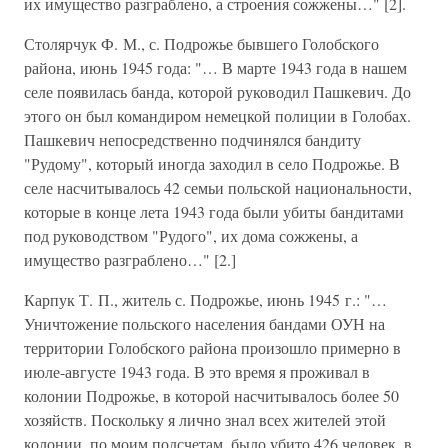
их имущество разграблено, а строения сожжены…" [2].
Столярчук Ф. М., с. Подрожье бывшего Голобского
района, июнь 1945 года: "… В марте 1943 года в нашем
селе появилась банда, которой руководил Пашкевич. До
этого он был командиром немецкой полиции в Голобах.
Пашкевич непосредственно подчинялся бандиту
"Рудому", который иногда заходил в село Подрожье. В
селе насчитывалось 42 семьи польской национальности,
которые в конце лета 1943 года были убиты бандитами
под руководством "Рудого", их дома сожжены, а
имущество разграблено…" [2.]
Карпук Т. П., житель с. Подрожье, июнь 1945 г.: "…
Уничтожение польского населения бандами ОУН на
территории Голобского района произошло примерно в
июле-августе 1943 года. В это время я проживал в
колонии Подрожье, в которой насчитывалось более 50
хозяйств. Поскольку я лично знал всех жителей этой
колонии, по моим подсчетам, было убито 426 человек, в