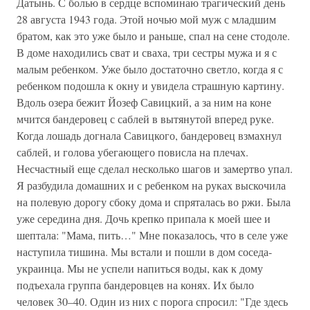
Датынь. С болью в сердце вспоминаю трагический день
28 августа 1943 года. Этой ночью мой муж с младшим
братом, как это уже было и раньше, спал на сене стодоле.
В доме находились сват и сваха, три сестры мужа и я с
малым ребенком. Уже было достаточно светло, когда я с
ребенком подошла к окну и увидела страшную картину.
Вдоль озера бежит Йозеф Савицкий, а за ним на коне
мчится бандеровец с саблей в вытянутой вперед руке.
Когда лошадь догнала Савицкого, бандеровец взмахнул
саблей, и голова убегающего повисла на плечах.
Несчастный еще сделал несколько шагов и замертво упал.
Я разбудила домашних и с ребенком на руках выскочила
на полевую дорогу сбоку дома и спряталась во ржи. Была
уже середина дня. Дочь крепко припала к моей шее и
шептала: "Мама, пить…" Мне показалось, что в селе уже
наступила тишина. Мы встали и пошли в дом соседа-
украинца. Мы не успели напиться воды, как к дому
подъехала группа бандеровцев на конях. Их было
человек 30–40. Один из них с порога спросил: "Где здесь