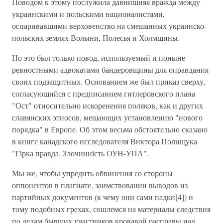
Поводом к этому послужила давнишняя вражда между
украинскими и польскими националистами,
оспаривавшими верховенство на смешанных украинско-
польских землях Волыни, Полесья и Холмщины.
Но это был только повод, используемый и поныне
ревностными адвокатами бандеровщины для оправдания
своих подзащитных. Основанием же был приказ сверху,
согласующийся с предписанием гитлеровского плана
"Ост" относительно искоренения поляков, как и других
славянских этносов, мешающих установлению "нового
порядка" в Европе. Об этом весьма обстоятельно сказано
в книге канадского исследователя Виктора Полищука
"Гірка правда. Злочинність ОУН-УПА".
Мы же, чтобы упредить обвинения со стороны
оппонентов в плагиате, заимствовании выводов из
партийных документов (к чему они сами падки[4]) и
тому подобных грехах, сошлемся на материалы следствия
по делам бывших участников кровавой расправы над