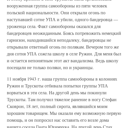
вооруженная группа самообороны из пяти человек
польской национальности. Они открыли огонь по
наступавшей сотне УПА и убили, одного бандеровца —
уроженца села. Факт самообороны оказался для
бандеровцев неожиданным. Боясь потревожить немецкий
гарнизон, находившийся неподалеку, бандеровцы не
открывали ответный огонь по полякам. Вечером того же
дня сотня УПА сожгла школу в селе Ружин. Для меня был
и остается непонятным этот акт вандализма. Ведь школу
посещали не только поляки, но и украинцы.
11 ноября 1943 г. наша группа самообороны в колониях
Ружин и Трускоты отбивала попытки группы УПА
ворваться в эти села. На другой день мы покинули
Трускоты. Там получил тяжелое ранение в ногу Стефан
Сковрон, 18 лет, полный сирота, являвшийся моим
хорошим товарищем. Мы оказали ему возможную первую
помощь, и он попросил нас оставить его возле дома
нашего соседа Гната Юхимчука. На другой день Стах