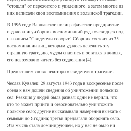
"отошли" от пережитого и увиденного, а затем многие из
них написали свои воспоминания о волынской трагедии.
В 1996 году Варшавское полиграфическое предприятие
издало книгу-сборник воспоминаний ряда очевидцев под
названием "Свидетели говорят" Сборник состоит из 35
воспоминании лиц, которым удалось пережить эту
страшную трагедию, чудом спастись и остаться в живых,
его невозможно читать без содрогания [4].
Предоставим слово некоторым свидетелям трагедии.
Чеслав Кувалек: 29 августа 1943 года в воскресенье после
обеда к нам дошли сведения об уничтожении польских
сел. Реакция у людей была разная: одни не верили, что
кто-то может прийти и безосновательно уничтожить
польское село; другие высказывали намерения выехать с
семьями до Ягодина; третьи предлагали оборонять село.
Эта мысль стала доминирующей, но у нас не было ни