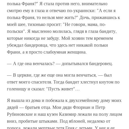
полька Франя?" Я стала против него, внимательно
смотрю ему в глаза и отвечаю по-украински: "А если я
полька Франя, то нельзя мне жить?" Дочь, прижавшись к
моей шее, тихонько просит: "Не говори, мама, по-
польски". Я мысленно молилась, глядя в глаза бандиту,
которые никогда не забуду. Мой хозяин тем временем
убеждал бандеровца, что здесь нет никакой польки
Франи, а я просто слабоумная женщина.
— А где она венчалась? — допытывался бандеровец.
— В церкви, где же еще она могла венчаться, — был
ответ моего спасителя. Тогда бандит хлестнул кнутом по
голенищу и сказал: "Пусть живет"…
Я вышла из дома и побежала к двухсемейному дому моих
дядей — братьев отца. Мои дяди Флориан и Петр
Рубиновские и наш кузен Казимир лежали на полу лицом
вниз, пробитые штыками. Под яблоней, недалеко от
порога, лежали мертвые тетя Геня с детьми. У нее и ее