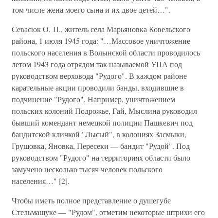
том числе жена моего сына и их двое детей…".
Севасюк О. П., житель села Марьяновка Ковельского
района, 1 июля 1945 года: "…Массовое уничтожение
польского населения в Волынской области проводилось
летом 1943 года отрядом так называемой УПА под
руководством верховода "Рудого". В каждом районе
карательные акции проводили банды, входившие в
подчинение "Рудого". Например, уничтожением
польских колоний Подрожье, Гай, Мыслина руководил
бывший комендант немецкой полиции Пашкевич под
бандитской кличкой "Лысый", в колониях Засмыки,
Грушовка, Яновка, Пересеки — бандит "Рудой". Под
руководством "Рудого" на территориях области было
замучено несколько тысяч человек польского
населения…" [2].
Чтобы иметь полное представление о душегубе
Стельмащуке — "Рудом", отметим некоторые штрихи его