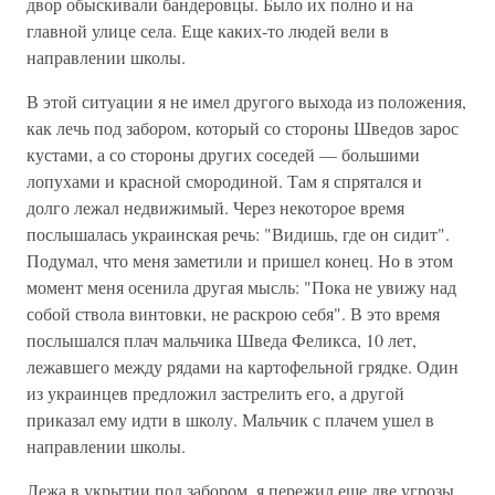
двор обыскивали бандеровцы. Было их полно и на
главной улице села. Еще каких-то людей вели в
направлении школы.
В этой ситуации я не имел другого выхода из положения,
как лечь под забором, который со стороны Шведов зарос
кустами, а со стороны других соседей — большими
лопухами и красной смородиной. Там я спрятался и
долго лежал недвижимый. Через некоторое время
послышалась украинская речь: "Видишь, где он сидит".
Подумал, что меня заметили и пришел конец. Но в этом
момент меня осенила другая мысль: "Пока не увижу над
собой ствола винтовки, не раскрою себя". В это время
послышался плач мальчика Шведа Феликса, 10 лет,
лежавшего между рядами на картофельной грядке. Один
из украинцев предложил застрелить его, а другой
приказал ему идти в школу. Мальчик с плачем ушел в
направлении школы.
Лежа в укрытии под забором, я пережил еще две угрозы.