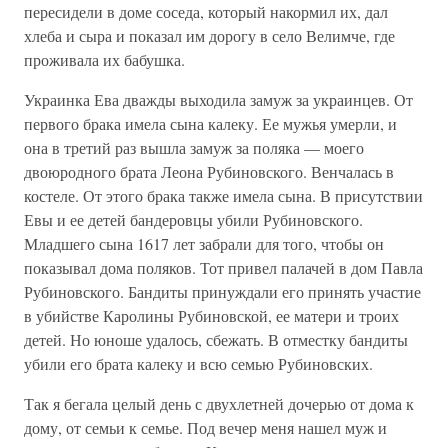
пересидели в доме соседа, который накормил их, дал
хлеба и сыра и показал им дорогу в село Велимче, где
проживала их бабушка.
Украинка Ева дважды выходила замуж за украинцев. От
первого брака имела сына калеку. Ее мужья умерли, и
она в третий раз вышла замуж за поляка — моего
двоюродного брата Леона Рубиновского. Венчалась в
костеле. От этого брака также имела сына. В присутствии
Евы и ее детей бандеровцы убили Рубиновского.
Младшего сына 1617 лет забрали для того, чтобы он
показывал дома поляков. Тот привел палачей в дом Павла
Рубиновского. Бандиты принуждали его принять участие
в убийстве Каролины Рубиновской, ее матери и троих
детей. Но юноше удалось, сбежать. В отместку бандиты
убили его брата калеку и всю семью Рубиновских.
Так я бегала целый день с двухлетней дочерью от дома к
дому, от семьи к семье. Под вечер меня нашел муж и