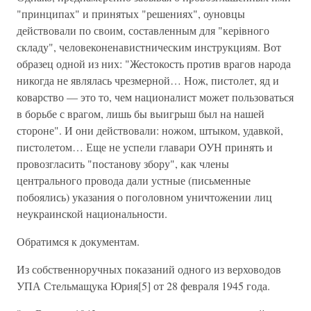
"принципах" и принятых "решениях", оуновцы
действовали по своим, составленным для "керівного
складу", человеконенавистническим инструкциям. Вот
образец одной из них: "Жестокость против врагов народа
никогда не являлась чрезмерной… Нож, пистолет, яд и
коварство — это то, чем националист может пользоваться
в борьбе с врагом, лишь бы выигрыш был на нашей
стороне". И они действовали: ножом, штыком, удавкой,
пистолетом… Еще не успели главари ОУН принять и
провозгласить "постанову збору", как члены
центрального провода дали устные (письменные
побоялись) указания о поголовном уничтожении лиц
неукраинской национальности.
Обратимся к документам.
Из собственноручных показаний одного из верховодов
УПА Стельмащука Юрия[5] от 28 февраля 1945 года.