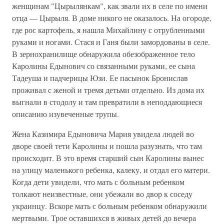
женщинам "Цырылянкам", как звали их в селе по имени
отца — Цырыля. В доме никого не оказалось. На огороде,
где рос картофель, я нашла Михайлину с отрубленными
руками и ногами. Стася и Ганя были замордованы в селе.
В зернохранилище обнаружила обезображенное тело
Каролины Едынович со связанными руками, ее сына
Тадеуша и падчерицы Юзи. Ее пасынок Бронислав
проживал с женой и тремя детьми отдельно. Из дома их
выгнали в стодолу и там превратили в неподдающиеся
описанию изувеченные трупы.
Жена Казимира Едыновича Мария увидела людей во
дворе своей тети Каролины и пошла разузнать, что там
происходит. В это время старший сын Каролины вынес
на улицу маленького ребенка, калеку, и отдал его матери.
Когда дети увидели, что мать с больным ребенком
толкают неизвестные, они убежали во двор к соседу
украинцу. Вскоре мать с больным ребенком обнаружили
мертвыми. Трое оставшихся в живых детей до вечера