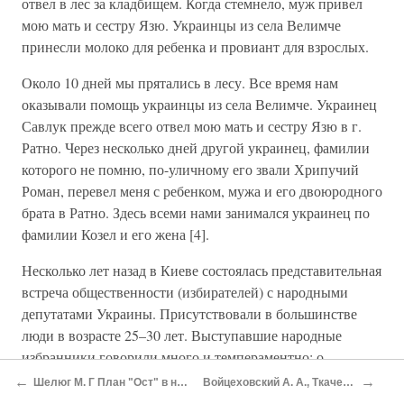
отвел в лес за кладбищем. Когда стемнело, муж привел
мою мать и сестру Язю. Украинцы из села Велимче
принесли молоко для ребенка и провиант для взрослых.
Около 10 дней мы прятались в лесу. Все время нам
оказывали помощь украинцы из села Велимче. Украинец
Савлук прежде всего отвел мою мать и сестру Язю в г.
Ратно. Через несколько дней другой украинец, фамилии
которого не помню, по-уличному его звали Хрипучий
Роман, перевел меня с ребенком, мужа и его двоюродного
брата в Ратно. Здесь всеми нами занимался украинец по
фамилии Козел и его жена [4].
Несколько лет назад в Киеве состоялась представительная
встреча общественности (избирателей) с народными
депутатами Украины. Присутствовали в большинстве
люди в возрасте 25–30 лет. Выступавшие народные
избранники говорили много и темпераментно: о
"демократическом обустройстве Украины; о достигнутых
←
→
Шелюг М. Г План "Ост" в нацистско-оуновском исполнении
Войцеховский А. А., Ткаченко Г. С Геноцид против евреев
больших успехах во внутренней и международной