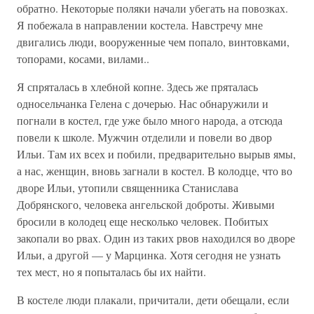
обратно. Некоторые поляки начали убегать на повозках.
Я побежала в направлении костела. Навстречу мне
двигались люди, вооруженные чем попало, винтовками,
топорами, косами, вилами..
Я спряталась в хлебной копне. Здесь же пряталась
односельчанка Гелена с дочерью. Нас обнаружили и
погнали в костел, где уже было много народа, а отсюда
повели к школе. Мужчин отделили и повели во двор
Ильи. Там их всех и побили, предварительно вырыв ямы,
а нас, женщин, вновь загнали в костел. В колодце, что во
дворе Ильи, утопили священника Станислава
Добрянского, человека ангельской доброты. Живыми
бросили в колодец еще несколько человек. Побитых
закопали во рвах. Один из таких рвов находился во дворе
Ильи, а другой — у Марцинка. Хотя сегодня не узнать
тех мест, но я попыталась бы их найти.
В костеле люди плакали, причитали, дети обещали, если