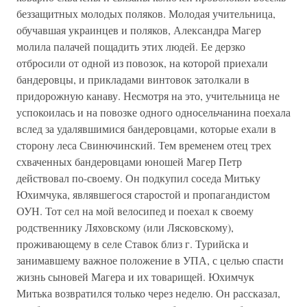
беззащитных молодых поляков. Молодая учительница,
обучавшая украинцев и поляков, Александра Магер
молила палачей пощадить этих людей. Ее дерзко
отбросили от одной из повозок, на которой приехали
бандеровцы, и прикладами винтовок затолкали в
придорожную канаву. Несмотря на это, учительница не
успокоилась и на повозке одного односельчанина поехала
вслед за удалявшимися бандеровцами, которые ехали в
сторону леса Свинючинский. Тем временем отец трех
схваченных бандеровцами юношей Магер Петр
действовал по-своему. Он подкупил соседа Митьку
Юхимчука, являвшегося старостой и пропагандистом
ОУН. Тот сел на мой велосипед и поехал к своему
родственнику Ляховскому (или Лясковскому),
проживающему в селе Ставок близ г. Турийска и
занимавшему важное положение в УПА, с целью спасти
жизнь сыновей Магера и их товарищей. Юхимчук
Митька возвратился только через неделю. Он рассказал,