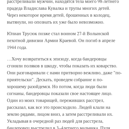
расстреливали мужчин, находятся тела моего 98-летнего
прадеда Владислава Кувалка и трупы многих детей.
Через некоторое время детей, брошенных в колодец,
вытянули, но опознать их уже было невозможно.
Юлиан Трусюк позже стал воином 27-й Волынской
пехотной дивизии Армии Краевой. Он погиб в апреле
1944 года.
…Хочу возвратиться к эпизоду, когда бандеровцы
сгоняли поляков в шкоду, чтобы показать их коварство.
Они разговаривали с нами притворно вежливо, даже "по-
приятельски". Дескать, проведем собрание и по-
хорошему разойдемся. Но потом, когда люди были
согнаны, бандеровцы показали свое настоящее лицо.
Один из моих товарищей, переживших расстрел,
рассказал, как все это происходило. Людей клали на
землю рядами, лицом вниз, а затем расстреливали их.
Укладывая в очередной раз людей для расстрела,
бандеровец выстрелил в 3–4летнего мальчика. Пуля