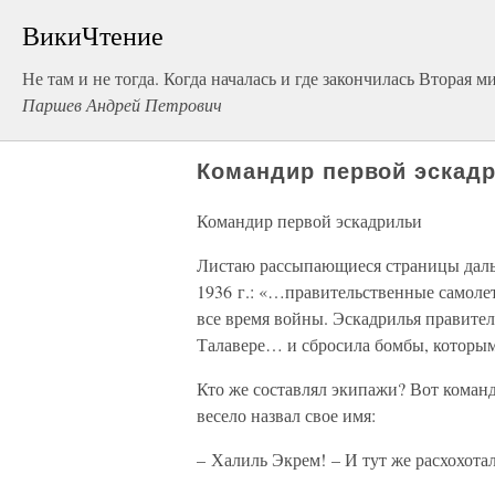
ВикиЧтение
Не там и не тогда. Когда началась и где закончилась Вторая м
Паршев Андрей Петрович
Командир первой эскад
Командир первой эскадрильи
Листаю рассыпающиеся страницы дальш
1936 г.: «…правительственные самол
все время войны. Эскадрилья правите
Талавере… и сбросила бомбы, которым
Кто же составлял экипажи? Вот коман
весело назвал свое имя:
– Халиль Экрем! – И тут же расхохотал