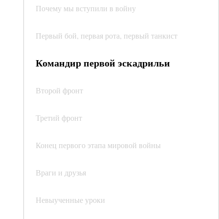
Почему мы вступили в войну
Первый бой, первая рота, первый танкист
Командир первой эскадрильи
Второй фронт
Третий фронт
Конец первого этапа мировой войны
Враги и друзья
Невыученные уроки