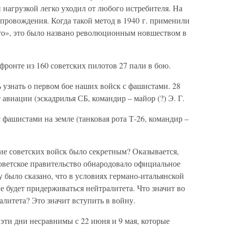
 нагрузкой легко уходил от любого истребителя. На
провождения. Когда такой метод в 1940 г. применили
о», это было названо революционным новшеством в
фронте из 160 советских пилотов 27 пали в бою.
сь узнать о первом бое наших войск с фашистами. 28
 авиации (эскадрилья СБ, командир – майор (?) Э. Г.
с фашистами на земле (танковая рота Т-26, командир –
ие советских войск было секретным? Оказывается,
 советское правительство обнародовало официальное
у было сказано, что в условиях германо-итальянской
 будет придерживаться нейтралитета. Что значит во
литета? Это значит вступить в войну.
, эти дни несравнимы с 22 июня и 9 мая, которые