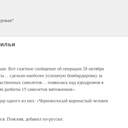
ировая?
рильи
е. Вот газетное сообщение об операции 28 октября
еты… сделали наиболее успешную бомбардировку за
льственных самолетов… появилась над аэродромом в
и разбиты 15 самолетов мятежников».
дир одного из них: «Черноволосый коренастый человек
ся. Поясняя, добавил по-русски: