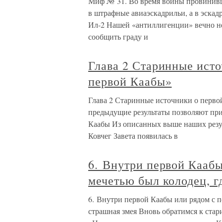
Миф № 31. Во время войны провинивш
в штрафные авиаэскадрильи, а в эскад
Ил-2 Нашей «антиллигенции» вечно нед
сообщить граду и
Глава 2 Старинные исто
первой Каабы»
Глава 2 Старинные источники о перво
предыдущие результаты позволяют пр
Каабы Из описанных выше наших резуль
Ковчег Завета появилась в
6. Внутри первой Каабы
мечетью был колодец, г
6. Внутри первой Каабы или рядом с п
страшная змея Вновь обратимся к ста