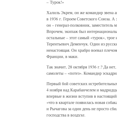
– Турок!»
Халиль Экрем, он же командир звена 
в 1936 г. Героем Советского Союза. А
он – генерал-полковник, заместитель
Впрочем, экипаж был интернациональн
остальные – этот самый «турок», трое
Терентьевич Деменчук. Один из русск
ненастоящая. Он храбро воевал плечом
Франции, в маки.
Так значит, 28 октября 1936 г.? Да не
самолеты – «потез». Командир эскадр
Первый бой советских истребительных
4 ноября над Карабанчелем и мадридц
впервые в жизни вступив в настоящий,
«что в квартале появилась новая соба
и Рычагова за один день не просто с
господства в воздухе.