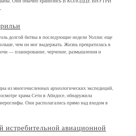
 Каабы. Они обычно хранились В КОЛОДЦЕ ВНУТРИ
,
дрильи
столь долгой битвы в последующие недели Уоллис еще
больше, чем он мог выдержать. Жизнь превратилась в
ночи — планирование, черчение, размышления и
одна из многочисленных археологических экспедиций,
 осмотре храма Сети в Абидосе, обнаружила
иероглифы. Они располагались прямо над входом в
ой истребительной авиационной