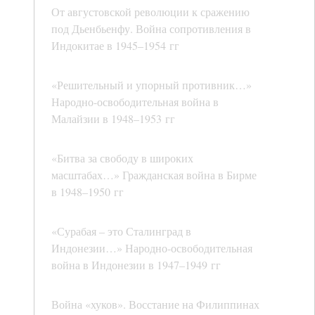
От августовской революции к сражению
под Дьенбьенфу. Война сопротивления в
Индокитае в 1945–1954 гг
«Решительный и упорный противник…»
Народно-освободительная война в
Малайзии в 1948–1953 гг
«Битва за свободу в широких
масштабах…» Гражданская война в Бирме
в 1948–1950 гг
«Сурабая – это Сталинград в
Индонезии…» Народно-освободительная
война в Индонезии в 1947–1949 гг
Война «хуков». Восстание на Филиппинах