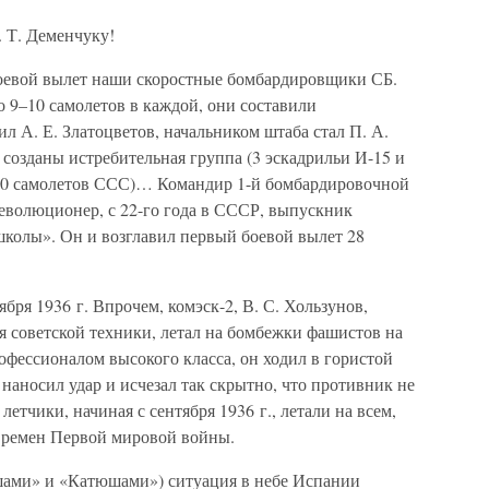
. Т. Деменчуку!
боевой вылет наши скоростные бомбардировщики СБ.
 9–10 самолетов в каждой, они составили
л А. Е. Златоцветов, начальником штаба стал П. А.
созданы истребительная группа (3 эскадрильи И-15 и
(30 самолетов ССС)… Командир 1-й бомбардировочной
революционер, с 22-го года в СССР, выпускник
колы». Он и возглавил первый боевой вылет 28
бря 1936 г. Впрочем, комэск-2, В. С. Хользунов,
 советской техники, летал на бомбежки фашистов на
рофессионалом высокого класса, он ходил в гористой
 наносил удар и исчезал так скрытно, что противник не
летчики, начиная с сентября 1936 г., летали на всем,
 времен Первой мировой войны.
шами» и «Катюшами») ситуация в небе Испании