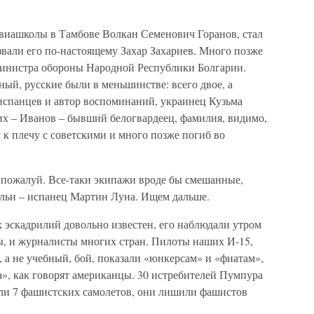
авиашколы в Тамбове Волкан Семенович Горанов, стал
 звали его по-настоящему Захар Захариев. Много позже
 министра обороны Народной Республики Болгарии.
ый, русские были в меньшинстве: всего двое, а
 испанцев и автор воспоминаний, украинец Кузьма
их – Иванов – бывший белогвардеец, фамилия, видимо,
 к плечу с советскими и много позже погиб во
т, пожалуй. Все-таки экипажи вроде бы смешанные,
ильи – испанец Мартин Луна. Ищем дальше.
 эскадрилий довольно известен, его наблюдали утром
ы, и журналисты многих стран. Пилоты наших И-15,
 а не учебный, бой, показали «юнкерсам» и «фиатам»,
ка», как говорят американцы. 30 истребителей Пумпура
били 7 фашистских самолетов, они лишили фашистов