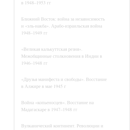
в 1948–1953 гг
Ближний Восток: война за независимость
и «эль-накба». Арабо-израильская война
1948–1949 гг
«Великая калькуттская резня».
Межобщинные столкновения в Индии в
1946–1948 гг
«Друзья манифеста и свободы». Восстание
в Алжире в мае 1945 г
Война «копьеносцев». Восстание на
Мадагаскаре в 1947–1948 гг
Вулканический континент. Революции и