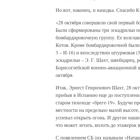
Но вот, наконец, и находка. Спасибо К
«28 октября совершили свой первый 
Были сформированы три эскадрильи по
бомбардировочную группу. Ее возглави
Котов. Кроме бомбардировочной были 
3 – И-16) и впоследствии штурмовая 
эскадрильи – Э. Г. Шахт, швейцарец, 
Борисоглебской военно-авиационной ш
октября.
Итак, Эрнест Генрихович Шахт, 28 октя
прибыв в Испанию еще до поступления
старом тихоходе «бреге-19». Будучи п
местности на предельно малой высоте,
успевал открыть огонь. И другие наши 
что может летать, вплоть до этажерок
С появлением СБ (их называли «Ната