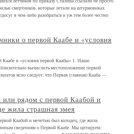
ихся лётчиков по приказу Сталина ссылали не просто
рильи смертников, которые летали на штурмовиках
осуг в чем-либо разобраться и уж тем более честно
чники о первой Каабе и «условия
й Каабе и «условия первой Каабы» 1. Наши
иблизительно вычислить местоположение первой
татов ясно следует, что Первая (главная) Кааба —
 или рядом с первой Каабой и
де жила страшная змея
ервой Каабой и мечетью был колодец, где жила
ринным сведениям о Первой Каабе. Мы цитируем: