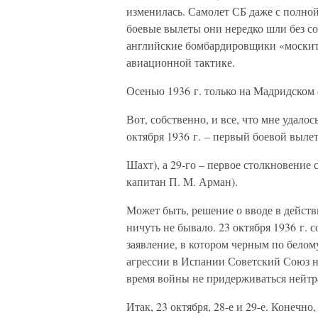
изменилась. Самолет СБ даже с полной
боевые вылеты они нередко шли без со
английские бомбардировщики «москит
авиационной тактике.
Осенью 1936 г. только на Мадридском 
Вот, собственно, и все, что мне удало
октября 1936 г. – первый боевой вылет
Шахт), а 29-го – первое столкновение 
капитан П. М. Арман).
Может быть, решение о вводе в действ
ничуть не бывало. 23 октября 1936 г.
заявление, в котором черным по белом
агрессии в Испании Советский Союз не
время войны не придерживаться нейтра
Итак, 23 октября, 28-е и 29-е. Конечно