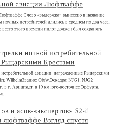
льной авиации Люфтваффе
Люфтваффе Слово «выдержка» вынесено в название
ы ночных истребителей длились в среднем по два часа,
ие всего этого времени пилот должен был сохранять
стрелки ночной истребительной
е Рыцарскими Крестами
й истребительной авиации, награжденные Рыцарскими
er, WilhelmЗвание: Obfw.Эскадра: NJG1, NJG2
. в г. Арнштадт, в 19 км юго-восточнее Эрфурта.
ьм
тов и асов-«экспертов» 52-й
ы люфтваффе Взгляд спустя