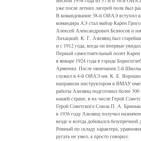
Весной 1938 года из 37-й и 38-й ОИА
уже после летних лагерей полк был рас
В командование 38-й ОИАЭ вступил к
командира АЭ стал майор Карен Григ
Алексей Александрович Безносов и н
Лихацкий. К. Г. Азизянц был старейши
и с 1912 года, когда он впервые увидал
Первый самостоятельный полет Карен
в январе 1924 года в городе Борисогле
Армении. После окончания 2-й Школы
служил в 4-й ОИАЭ им. К. Е. Ворошил
направили инструктором в ВМАУ имени 
работы Азизянц подготовил более 300 
нашей стране, в их числе Герой Совет
Герой Советского Союза П. А. Бриньк
в 1936 году Азизянц получил назначен
везде и всегда добивался безупречно
Ровный по складу характера, уравнов
ругать не умел, а просто говорил: