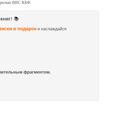
адрилью ВВС КБФ.
книг! 📚
писки в подарок
и наслаждайся
омительным фрагментом.