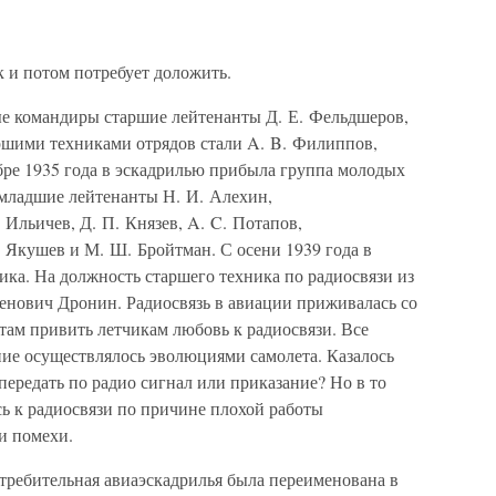
к и потом потребует доложить.
ые командиры старшие лейтенанты Д. Е. Фельдшеров,
аршими техниками отрядов стали A. B. Филиппов,
бре 1935 года в эскадрилью прибыла группа молодых
младшие лейтенанты Н. И. Алехин,
 Ильичев, Д. П. Князев, A. C. Потапов,
В. Якушев и М. Ш. Бройтман. С осени 1939 года в
ика. На должность старшего техника по радиосвязи из
нович Дронин. Радиосвязь в авиации приживалась со
там привить летчикам любовь к радиосвязи. Все
ние осуществлялось эволюциями самолета. Казалось
передать по радио сигнал или приказание? Но в то
ь к радиосвязи по причине плохой работы
и помехи.
истребительная авиаэскадрилья была переименована в