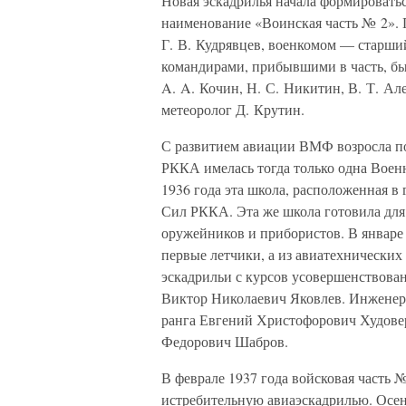
Новая эскадрилья начала формироватьс
наименование «Воинская часть № 2».
Г. В. Кудрявцев, военкомом — старш
командирами, прибывшими в часть, был
A. A. Кочин, Н. С. Никитин, В. Т. Ал
метеоролог Д. Крутин.
С развитием авиации ВМФ возросла по
РККА имелась тогда только одна Военн
1936 года эта школа, расположенная в
Сил РККА. Эта же школа готовила для
оружейников и прибористов. В январе
первые летчики, а из авиатехнически
эскадрильи с курсов усовершенствова
Виктор Николаевич Яковлев. Инженеро
ранга Евгений Христофорович Худове
Федорович Шабров.
В феврале 1937 года войсковая часть 
истребительную авиаэскадрилью. Осе