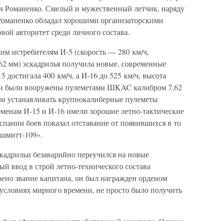
ч Романенко. Смелый и мужественный летчик, наряду
Романенко обладал хорошими организаторскими
вой авторитет среди личного состава.
шим истребителям И-5 (скорость — 280 км/ч,
62 мм) эскадрилья получила новые, современные
5 достигала 400 км/ч, а И-16 до 525 км/ч, высота
они были вооружены пулеметами ШKAC калибром 7,62
али устанавливать крупнокалиберные пулеметы
еменам И-15 и И-16 имели хорошие летно-тактические
пании боев показал отставание от появившихся в то
ршмитт-109».
скадрильи безаварийно переучился на новые
ый ввод в строй летно-технического состава
оено звание капитана, он был награжден орденом
в условиях мирного времени, не просто было получить