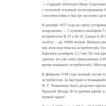
— старший лейтенант Иван Георгиеви
с отличной техникой пилотирования, 
способностями и быстро заслужил дело
В декабре 1937 года на смену устарев
вооружение — 2 пулемета калибром 7,
истребители И-15 и И-16. Скорость И-1
полета — до 10000 метров. Вначале 
мм, впоследствии на истребителях ст
Березина калибром 12,7 мм. По тем вр
данные, но уже опыт проведенных в Ис
время немецких истребителей «Мессе
К февралю 1938 года личный состав э
истребители. За быстрый и безаварийн
И. Г. Романенко было досрочно присв
Красной Звезды. В то далекое время, 
боевой орден!