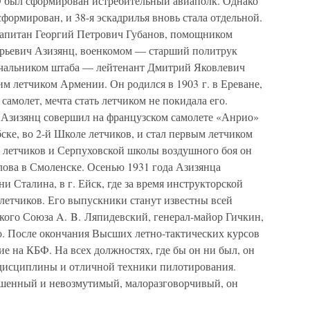
Э был сформирован истребительный авиаполк. Однако
формирован, и 38-я эскадрилья вновь стала отдельной.
апитан Георгий Петрович Губанов, помощником
орьевич Азизянц, военкомом — старший политрук
ачальником штаба — лейтенант Дмитрий Яковлевич
м летчиком Армении. Он родился в 1903 г. в Ереване,
 самолет, мечта стать летчиком не покидала его.
 Азизянц совершил на французском самолете «Анрио»
бске, во 2-й Школе летчиков, и стал первым летчиком
 летчиков и Серпуховской школы воздушного боя он
ова в Смоленске. Осенью 1931 года Азизянца
Сталина, в г. Ейск, где за время инструкторской
летчиков. Его выпускники станут известны всей
ского Союза A. B. Ляпидевский, генерал-майор Гичкин,
о. После окончания Высших летно-тактических курсов
ие на КБФ. На всех должностях, где бы он ни был, он
й дисциплины и отличной техники пилотирования.
ешенный и невозмутимый, малоразговорчивый, он