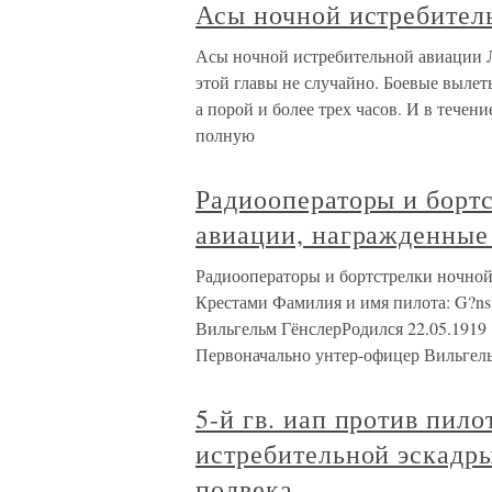
Асы ночной истребите
Асы ночной истребительной авиации 
этой главы не случайно. Боевые вылет
а порой и более трех часов. И в течен
полную
Радиооператоры и борт
авиации, награжденны
Радиооператоры и бортстрелки ночно
Крестами Фамилия и имя пилота: G?nsl
Вильгельм ГёнслерРодился 22.05.1919 г
Первоначально унтер-офицер Вильгел
5-й гв. иап против пило
истребительной эскадр
полвека