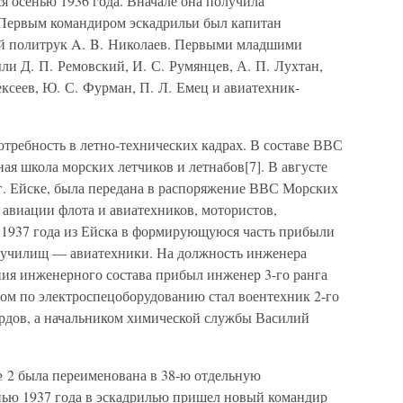
я осенью 1936 года. Вначале она получила
 Первым командиром эскадрильи был капитан
ий политрук A. B. Николаев. Первыми младшими
и Д. П. Ремовский, И. С. Румянцев, А. П. Лухтан,
ексеев, Ю. С. Фурман, П. Л. Емец и авиатехник-
требность в летно-технических кадрах. В составе ВВС
ая школа морских летчиков и летнабов[7]. В августе
 г. Ейске, была передана в распоряжение ВВС Морских
 авиации флота и авиатехников, мотористов,
 1937 года из Ейска в формирующуюся часть прибыли
х училищ — авиатехники. На должность инженера
ния инженерного состава прибыл инженер 3-го ранга
м по электроспецоборудованию стал воентехник 2-го
рдов, а начальником химической службы Василий
№ 2 была переименована в 38-ю отдельную
нью 1937 года в эскадрилью пришел новый командир