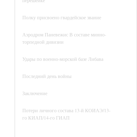
перешейке
Полку присвоено гвардейское звание
Аэродром Паневежис В составе минно-
торпедной дивизии
Удары по военно-морской базе Либава
Последний день войны
Заключение
Потери личного состава 13-й КОИАЭ/13-
го КИАП/14-го ГИАП