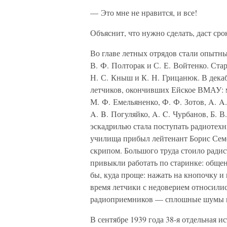
— Это мне не нравится, и все!
Объяснит, что нужно сделать, даст сро
Во главе летных отрядов стали опытн
В. Ф. Полторак и С. Е. Войтенко. Ст
Н. С. Кныш и К. Н. Грицанюк. В дека
летчиков, окончивших Ейское ВМАУ: 
М. Ф. Емельяненко, Ф. Ф. Зотов, A. A.
A. B. Погуляйко, A. C. Чурбанов, Б. 
эскадрилью стала поступать радиотехн
училища прибыл лейтенант Борис Семе
скрипом. Большого труда стоило радис
привыкли работать по старинке: обще
бы, куда проще: нажать на кнопочку и 
время летчики с недоверием относилис
радиоприемников — сплошные шумы 
В сентябре 1939 года 38-я отдельная 