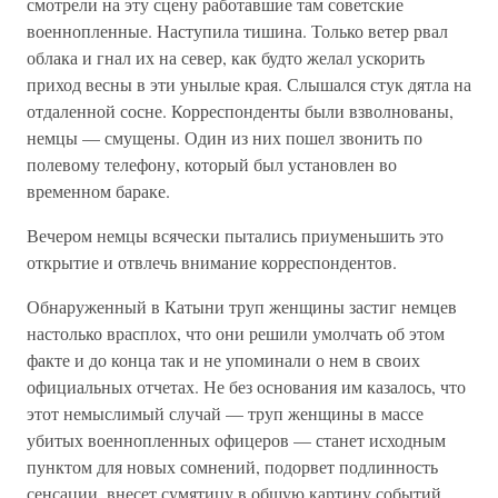
смотрели на эту сцену работавшие там советские
военнопленные. Наступила тишина. Только ветер рвал
облака и гнал их на север, как будто желал ускорить
приход весны в эти унылые края. Слышался стук дятла на
отдаленной сосне. Корреспонденты были взволнованы,
немцы — смущены. Один из них пошел звонить по
полевому телефону, который был установлен во
временном бараке.
Вечером немцы всячески пытались приуменьшить это
открытие и отвлечь внимание корреспондентов.
Обнаруженный в Катыни труп женщины застиг немцев
настолько врасплох, что они решили умолчать об этом
факте и до конца так и не упоминали о нем в своих
официальных отчетах. Не без основания им казалось, что
этот немыслимый случай — труп женщины в массе
убитых военнопленных офицеров — станет исходным
пунктом для новых сомнений, подорвет подлинность
сенсации, внесет сумятицу в общую картину событий,