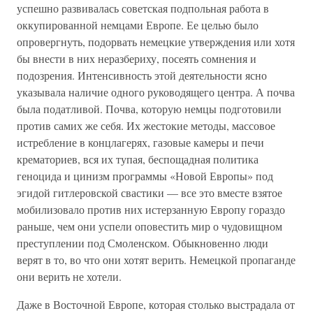
успешно развивалась советская подпольная работа в
оккупированной немцами Европе. Ее целью было
опровергнуть, подорвать немецкие утверждения или хотя
бы внести в них неразбериху, посеять сомнения и
подозрения. Интенсивность этой деятельности ясно
указывала наличие одного руководящего центра. А почва
была податливой. Почва, которую немцы подготовили
против самих же себя. Их жестокие методы, массовое
истребление в концлагерях, газовые камеры и печи
крематориев, вся их тупая, беспощадная политика
геноцида и цинизм программы «Новой Европы» под
эгидой гитлеровской свастики — все это вместе взятое
мобилизовало против них истерзанную Европу гораздо
раньше, чем они успели оповестить мир о чудовищном
преступлении под Смоленском. Обыкновенно люди
верят в то, во что они хотят верить. Немецкой пропаганде
они верить не хотели.
Даже в Восточной Европе, которая столько выстрадала от