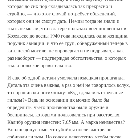
которая до сих пор складывалась так прекрасно и
стройно, — что этот случай потребует объяснений,
которых они не смогут дать. Немцы тогда не знали и
знать не могли, что в лагере польских военнопленных в
Козельске до весны 1940 года находилась одна женщина,
поручик авиации, и что ее труп, обнаруженный теперь в
катынской могиле, не опровергал и не подрывал, а как
раз наоборот — подтверждал обстоятельства, о которых
знало польское правительство.
И еще об одной детали умолчала немецкая пропаганда.
Деталь эта очень важная, а раз о ней не говорилось вслух,
то спрашивали потихоньку: «Куда девались стреляные
гильзы?» Ведь на основании их можно было бы
определить, чьего производства были оружие и
боеприпасы, которыми пользовались при расстрелах.
Калибр оружия известен: 7,65 мм. А марка неизвестна?
Вполне допустимо, что убийцы после выстрелов
собирали гильзы. Но совсем невероятно, чтобы после