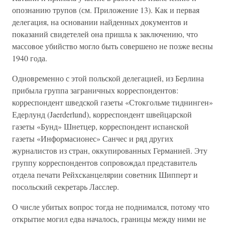
опознанию трупов (см. Приложение 13). Как и первая
делегация, на основании найденных документов и
показаний свидетелей она пришла к заключению, что
массовое убийство могло быть совершено не позже весны
1940 года.
Одновременно с этой польской делегацией, из Берлина
прибыла группа заграничных корреспондентов:
корреспондент шведской газеты «Стокгольме тиднинген»
Едерлунд (Jaerderlund), корреспондент швейцарской
газеты «Бунд» Шнетцер, корреспондент испанской
газеты «Информасионес» Санчес и ряд других
журналистов из стран, оккупированных Германией. Эту
группу корреспондентов сопровождал представитель
отдела печати Рейхсканцелярии советник Шипперт и
посольский секретарь Ласслер.
О числе убитых вопрос тогда не поднимался, потому что
открытие могил едва началось, границы между ними не