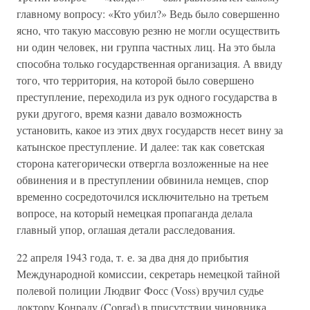
главному вопросу: «Кто убил?» Ведь было совершенно
ясно, что такую массовую резню не могли осуществить
ни один человек, ни группа частных лиц. На это была
способна только государственная организация. А ввиду
того, что территория, на которой было совершено
преступление, переходила из рук одного государства в
руки другого, время казни давало возможность
установить, какое из этих двух государств несет вину за
катынское преступление. И далее: так как советская
сторона категорически отвергла возложенные на нее
обвинения и в преступлении обвинила немцев, спор
временно сосредоточился исключительно на третьем
вопросе, на который немецкая пропаганда делала
главный упор, оглашая детали расследования.
22 апреля 1943 года, т. е. за два дня до прибытия
Международной комиссии, секретарь немецкой тайной
полевой полиции Людвиг Фосс (Voss) вручил судье
доктору Конраду (Conrad) в присутствии чиновника