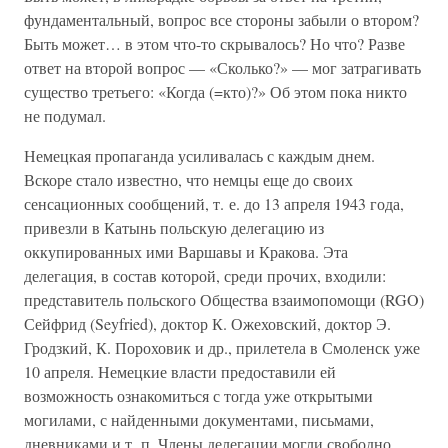
фундаментальный, вопрос все стороны забыли о втором?
Быть может… в этом что-то скрывалось? Но что? Разве
ответ на второй вопрос — «Сколько?» — мог затрагивать
существо третьего: «Когда (=кто)?» Об этом пока никто
не подумал.
Немецкая пропаганда усиливалась с каждым днем.
Вскоре стало известно, что немцы еще до своих
сенсационных сообщений, т. е. до 13 апреля 1943 года,
привезли в Катынь польскую делегацию из
оккупированных ими Варшавы и Кракова. Эта
делегация, в состав которой, среди прочих, входили:
представитель польского Общества взаимопомощи (RGO)
Сейфрид (Seyfried), доктор К. Ожеховский, доктор Э.
Гродзкий, К. Пороховик и др., прилетела в Смоленск уже
10 апреля. Немецкие власти предоставили ей
возможность ознакомиться с тогда уже открытыми
могилами, с найденными документами, письмами,
дневниками и т. п. Члены делегации могли свободно