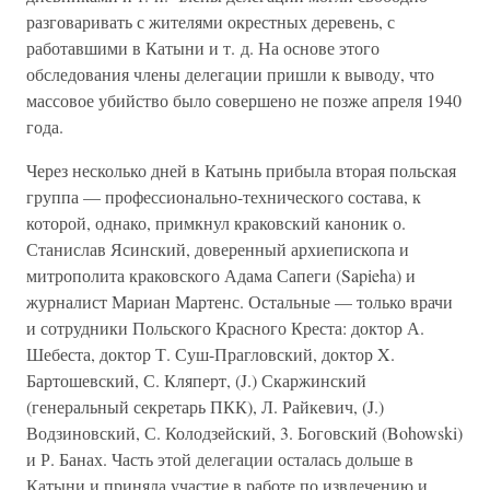
разговаривать с жителями окрестных деревень, с
работавшими в Катыни и т. д. На основе этого
обследования члены делегации пришли к выводу, что
массовое убийство было совершено не позже апреля 1940
года.
Через несколько дней в Катынь прибыла вторая польская
группа — профессионально-технического состава, к
которой, однако, примкнул краковский каноник о.
Станислав Ясинский, доверенный архиепископа и
митрополита краковского Адама Сапеги (Sapieha) и
журналист Мариан Мартенс. Остальные — только врачи
и сотрудники Польского Красного Креста: доктор А.
Шебеста, доктор Т. Суш-Прагловский, доктор X.
Бартошевский, С. Кляперт, (J.) Скаржинский
(генеральный секретарь ПКК), Л. Райкевич, (J.)
Водзиновский, С. Колодзейский, 3. Боговский (Bohowski)
и Р. Банах. Часть этой делегации осталась дольше в
Катыни и приняла участие в работе по извлечению и