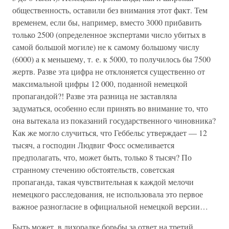
общественность, оставили без внимания этот факт. Тем
временем, если бы, например, вместо 3000 прибавить
только 2500 (определенное экспертами число убитых в
самой большой могиле) не к самому большому числу
(6000) а к меньшему, т. е. к 5000, то получилось бы 7500
жертв. Разве эта цифра не отклоняется существенно от
максимальной цифры 12 000, поданной немецкой
пропагандой?! Разве эта разница не заставляла
задуматься, особенно если принять во внимание то, что
она вытекала из показаний государственного чиновника?
Как же могло случиться, что Геббельс утверждает — 12
тысяч, а господин Людвиг Фосс осмеливается
предполагать, что, может быть, только 8 тысяч? По
странному стечению обстоятельств, советская
пропаганда, такая чувствительная к каждой мелочи
немецкого расследования, не использовала это первое
важное разногласие в официальной немецкой версии…
Быть может, в лихорадке борьбы за ответ на третий,