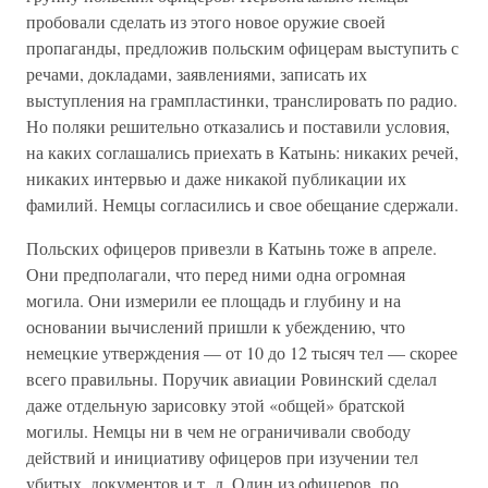
пробовали сделать из этого новое оружие своей
пропаганды, предложив польским офицерам выступить с
речами, докладами, заявлениями, записать их
выступления на грампластинки, транслировать по радио.
Но поляки решительно отказались и поставили условия,
на каких соглашались приехать в Катынь: никаких речей,
никаких интервью и даже никакой публикации их
фамилий. Немцы согласились и свое обещание сдержали.
Польских офицеров привезли в Катынь тоже в апреле.
Они предполагали, что перед ними одна огромная
могила. Они измерили ее площадь и глубину и на
основании вычислений пришли к убеждению, что
немецкие утверждения — от 10 до 12 тысяч тел — скорее
всего правильны. Поручик авиации Ровинский сделал
даже отдельную зарисовку этой «общей» братской
могилы. Немцы ни в чем не ограничивали свободу
действий и инициативу офицеров при изучении тел
убитых, документов и т. д. Один из офицеров, по