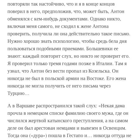
повторяли так настойчиво, что и я в конце концов
поверил в него, предположив, что, может быть, Антон
обменялся с кем-нибудь документами. Однако никто,
включая меня самого, не сходил к жене Антона
проверить, получила ли она действительно такое письмо.
Нужно хорошо знать психологию, чтобы средь бела дня
пользоваться подобными приемами. Большевики ее
знают: каждый повторит слух, но никто не проверит его.
Я проверил только тремя годами позже в Италии. Там я
узнал, что Антон без вести пропал из Козельска. Он
никогда не был в польской армии на Востоке. Его жена
никогда не могла получить от него письма через
Турцию…
А в Варшаве распространился такой слух: «Некая дама
прочла в немецком списке фамилию своего мужа, где он
числился жертвой катынского преступления, а на самом
деле он был арестован немцами и вывезен в Освенцим.
Тогда она («дура») пошла в Гестапо и… никогда оттуда не