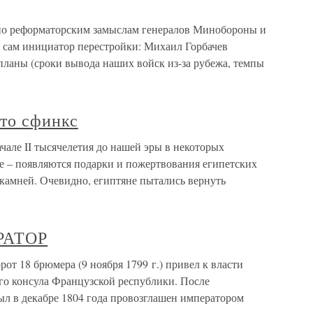
о реформаторским замыслам генералов Минобороны и
с сам инициатор перестройки: Михаил Горбачев
планы (сроки вывода наших войск из-за рубежа, темпы
это сфинкс
чале II тысячелетия до нашей эры в некоторых
ле – появляются подарки и пожертвования египетских
 камней. Очевидно, египтяне пытались вернуть
РАТОР
8 брюмера (9 ноября 1799 г.) привел к власти
го консула Французской республики. После
ыл в декабре 1804 года провозглашен императором