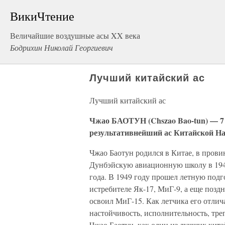
ВикиЧтение
Величайшие воздушные асы XX века
Бодрихин Николай Георгиевич
Лучший китайский ас
Лучший китайский ас
Чжао БАОТУН (Chszao Bao-tun) — 7 
результативнейший ас Китайской На
Чжао Баотун родился в Китае, в прови
Дунбэйскую авиационную школу в 194
года. В 1949 году прошел летную подг
истребителе Як-17, МиГ-9, а еще позд
освоил МиГ-15. Как летчика его отли
настойчивость, исполнительность, тре
Чжао Баотун, как один из лучших кита