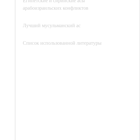
Египетские и сирийские асы
арабоизраильских конфликтов
Лучший мусульманский ас
Список использованной литературы