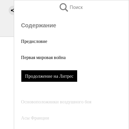
Поиск
Содержание
Предисловие
Первая мировая война
Продолжение на Литрес
Основоположники воздушного боя
Асы Франции