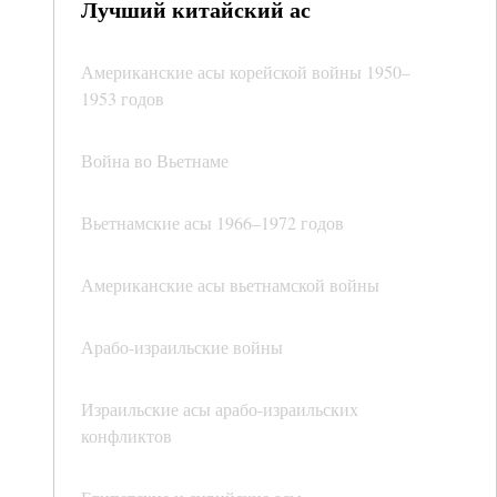
Лучший китайский ас
Американские асы корейской войны 1950–
1953 годов
Война во Вьетнаме
Вьетнамские асы 1966–1972 годов
Американские асы вьетнамской войны
Арабо-израильские войны
Израильские асы арабо-израильских
конфликтов