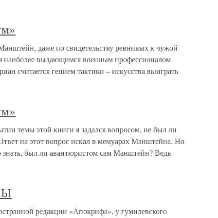
ум»
анштейн, даже по свидетельству ревнивых к чужой
тся наиболее выдающимся военным профессионалом
риан считается гением тактики – искусства выиграть
ум»
ии темы этой книги я задался вопросом, не был ли
твет на этот вопрос искал в мемуарах Манштейна. Но
о знать, был ли авантюристом сам Манштейн? Ведь
НЫ
ранной редакции «Апокрифа», у гумилевского