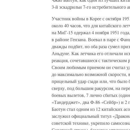
3-й эскадрильи 7-го истребительного
Участник войны в Корее с октября 195
около 40 часов, что для китайского л
на МиГ-15 одержал 4 ноября 1951 год
в районе Гензана. Воевал в паре с Фа
дважды подбит, но оба раза сумел при
Аньдуне. Как летчика его отличали ис
реакция, сочетавшиеся с тактическим 
Своим любимым приемом он считал уда
до максимально возможной скорости, 
прицельный удар сзади или, что было 
сверху, под большим ракурсом, на пер
боевых вылетов, 7 лично сбитых (оди
«Тандерджет», два Ф-86 «Сейбр») и 2 
Баотун стал одним из 12 китайских ас
заслужил официальный титул «Дракона
советской технике, укрепило самосозн
Советской страны, бездарно утраченны