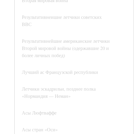
Вторая мировая война
Результативнеишие летчики советских
ВВС
Результативнейшие американские летчики
Второй мировой войны (одержавшие 20 и
более личных побед)
Лучший ас Французской республики
Летчики эскадрильи, позднее полка
«Нормандия — Неман»
Асы Люфтваффе
Асы стран «Оси»