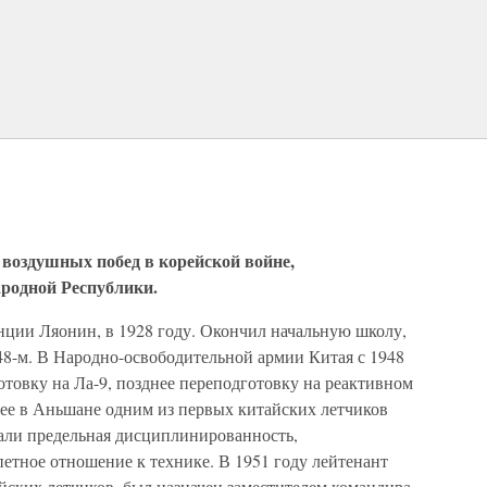
воздушных побед в корейской войне,
родной Республики.
нции Ляонин, в 1928 году. Окончил начальную школу,
8-м. В Народно-освободительной армии Китая с 1948
отовку на Ла-9, позднее переподготовку на реактивном
нее в Аньшане одним из первых китайских летчиков
чали предельная дисциплинированность,
петное отношение к технике. В 1951 году лейтенант
йских летчиков, был назначен заместителем командира