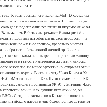
 авиаполка ВВС КНР.
1 года. К тому времени его налет на МиГ-15 составлял
етчика считалось весьма значительным. Первые победы
а, сбив два и подбив один реактивный штурмовик Ф-80
нь Ваньчжаном. В боях с американской авиацией был
землить подбитый истребитель на свой аэродром — в
ключительное «летное зрение», предельно быстрая
разнообразием и безусловной личной храбростью.
р с высоты, когда на пикировании, разогнав машину
выводил ее на высоте намеченной жертвы и наносил
более безопасно, но менее эффективно, открывал огонь
есекающихся курсах. Всего на счету Чжао Баотуна 90
н Ф-51 «Мустанг», три Ф-80 «Шутинг стар», один Ф-84
подбитых самолета противника (Ф-80). Лейтенант Чжао
ов корейской войны. Как лучший китайский ас, он
 ВВС». Создание касты асов в Китае, воюющей на
ание китайского народа и еще более подняло авторитет
й десятилетие спустя.