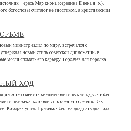
точник – ересь Мар киона (середина II века н. э.).
рого богословы считают не гностиком, а христианским
ТЮРЬМЕ
й министр ездил по миру, встречался с
 утверждая новый стиль советской дипломатии, в
ые могли сломать его карьеру. Горбачев для порядка
НЫЙ ХОД
хотел сменить внешнеполитический курс, чтобы
найти человека, который способен это сделать. Как
н, Козырев ушел. Примаков был на двадцать два года