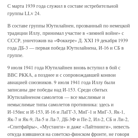
С марта 1939 года служил в составе истребительной
группы LLv 24.
В составе группы Юутилайнен, прозванный по немецкой
традиции Иллу, принимал участие в «зимней войне» с
СССР, уничтожив на «Фоккере» Д. XXI 19 декабря 1939
года ДБ-3 — первая победа Юутилайнена, И-16 и СБ в
группе.
9 июля 1941 года Юутилайнен вновь вступил в бой с
ВВС РККА, а позднее и с сопровождавшей конвои
авиацией союзников. 9 июля 1941 года Иллу были
записаны две победы над И-153. Среди сбитых
Юутилайненом самолетов — все мыслимые и
немыслимые типы самолетов противника: здесь и
И-15бис и И-153, И-16 и ЛаГГ-3, МиГ-1 и МиГ-3, Як-1,
Як-7 и Як-9, Ла-5 и Ла-7, ДБ-3Ф и Пе-2, Ил-2, СБ и Ли-2,
«Спитфайры», «Мустанги» и даже «Лайтнинги», невесть
откуда взявшиеся на советско-финском фронте, не говоря