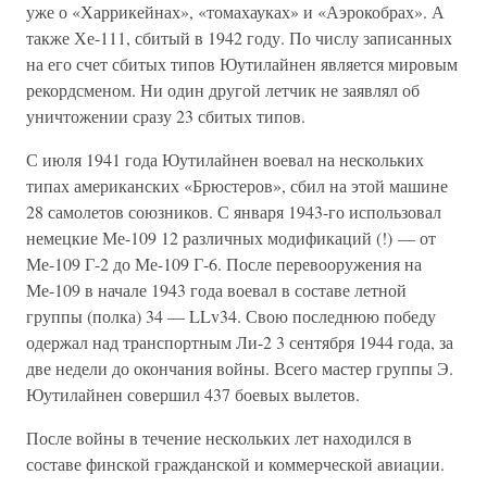
уже о «Харрикейнах», «томахауках» и «Аэрокобрах». А
также Хе-111, сбитый в 1942 году. По числу записанных
на его счет сбитых типов Юутилайнен является мировым
рекордсменом. Ни один другой летчик не заявлял об
уничтожении сразу 23 сбитых типов.
С июля 1941 года Юутилайнен воевал на нескольких
типах американских «Брюстеров», сбил на этой машине
28 самолетов союзников. С января 1943-го использовал
немецкие Ме-109 12 различных модификаций (!) — от
Ме-109 Г-2 до Ме-109 Г-6. После перевооружения на
Ме-109 в начале 1943 года воевал в составе летной
группы (полка) 34 — LLv34. Свою последнюю победу
одержал над транспортным Ли-2 3 сентября 1944 года, за
две недели до окончания войны. Всего мастер группы Э.
Юутилайнен совершил 437 боевых вылетов.
После войны в течение нескольких лет находился в
составе финской гражданской и коммерческой авиации.