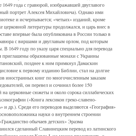
 1649 года с гравюрой, изображавшей двуглавого
рный портрет Алексея Михайловича). Однако ими
лиотеке и исчерпывается; «четьих» изданий, кроме
е церковной литературы продолжался, и царь внес в
оставе впервые была опубликована в России только в
гравюра с виршами и двуглавым орлом, под которым
В 1649 году по указу царя специально для перевода
ли приглашены образованные монахи с Украины
ановский, позднее к ним примкнул Дамаскин
словие к первому изданию Библии, стал на долгие
ов иностранных книг по многочисленным заказам
едователей, он перевел и сочинил более 150
й на церковные сюжеты и около сорока силлабических
ексикографии («Книга лексикон греко-славено-
 и др.). Среди его переводов выделяются «География»
 основоположника науки о внутреннем строении
 «Гражданство обычаев детских» Эразма
ранился сделанный Славинецким перевод из латинского
глийского короля Карла I, но можно представить, с