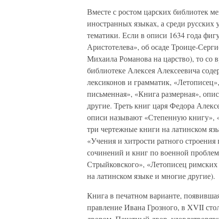
Вместе с ростом царских библиотек мен
иностранных языках, а среди русских 
тематики. Если в описи 1634 года фиг
Аристотелева», об осаде Троице-Серги
Михаила Романова на царство), то со 
библиотеке Алексея Алексеевича содер
лексиконов и грамматик, «Летописец»
письменная», «Книга размерная», опи
другие. Треть книг царя Федора Алекс
описи называют «Степенную книгу», «
три чертежные книги на латинском яз
«Учения и хитрости ратного строения
сочинений и книг по военной проблем
Стрыйковского», «Летописец римских 
на латинском языке и многие другие).
Книга в печатном варианте, появившаяс
правление Ивана Грозного, в XVII сто
двором. Печатный двор, удовлетворяв