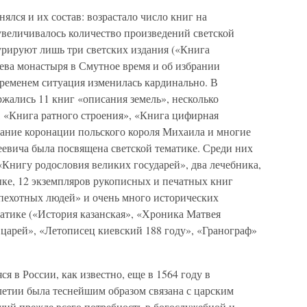
ялся и их состав: возрастало число книг на
увеличивалось количество произведений светской
урируют лишь три светских издания («Книга
ева монастыря в Смутное время и об избрании
временем ситуация изменилась кардинально. В
жались 11 книг «описания земель», несколько
, «Книга ратного строения», «Книга цифирная
сание коронации польского короля Михаила и многие
еевича была посвящена светской тематике. Среди них
Книгу родословия великих государей», два лечебника,
ыке, 12 экземпляров рукописных и печатных книг
 пехотных людей» и очень много исторических
атике («История казанская», «Хроника Матвея
царей», «Летописец киевский 188 году», «Гранограф»
я в России, как известно, еще в 1564 году в
летии была теснейшим образом связана с царским
ший прежде всего потребность в богослужебной и