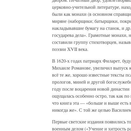
церковно-учительной литературе, нах
были как монахи (в основном справщик
миряне (наборщики; батырщики, покр
накладывавшие бумагу на станок, и др.
государева дела». Грамотные монахи, 
составили группу стихотворцев, назы
поэзии XVII века.
В 1620-х годах патриарх Филарет, бу
Михаиле Романове, увеличил выпуск к
всё те же, хорошо известные тексты пс
прологов, миней и другой богослужеб
году после воцарения новой династии 
ощущалась особенно остро, так как по
что книга эта — «больше и выше есть 
никогда же». С той же целью Василием
Первые светские издания появились т
военным делом («Учение и хитрость ра