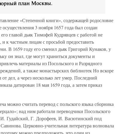
ставление «Степенной книги», содержащей родословие
е осуществления 3 ноября 1657 года был создан
его главой дьяк Тимофей Кудрявцев с работой не
ы, и к частным лицам с просьбой предоставить
и. В 1659 году его сменил дьяк Григорий Кунаков, у
ьку он знал, где могут храниться документы и
привлечь материалы из Посольского и Разрядного
чреждений, а также монастырских библиотек Но вскоре
 от дел, а через несколько лет умер. Последний
каза датирован 18 мая 1659 года, а затем приказ
а можно считать перевод с польского языка сборника
зерцало»; над ним работали переводчики Посольского
 И. Гудайский, Г. Дорофеев, И. Васютинский под
 Савинова. Церковно-учительная литература волновала
 поэтому можно предположить, что один из