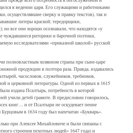
одился в ведении царя. Его служащими и работниками
и, осуществлявшие сверку и правку текстов), так и
ывавшие литеры краской; тередорщики,
); но все они хорошо осознавали, что находятся «у
не чуждавшиеся риторики и барочной поэтики,
ваемую исследователями «приказной школой» русской
дучи полновластным хозяином страны при сыне-царе
нижной продукции в полтора раза. Правда, издавались
алтырей, часословов, служебников, требников,
ной и церковной литературы. Одной из первых в 1615
была издана Псалтырь, потребность в которой
 ней учили детей грамоте. В предисловии говорилось,
всех книг… и от Псалтыри не оскудевает пение
 Бурцовым в 1634 году был напечатан «Букварь».
олько при Алексее Михайловиче и были связаны с
тного строения пехотных людей» 1647 года) и