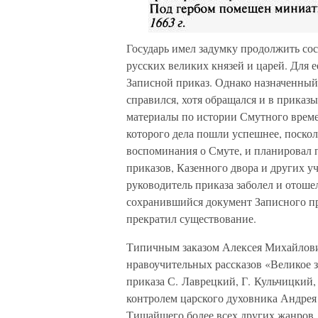
Государь имел задумку продолжить со
русских великих князей и царей. Для е
Записной приказ. Однако назначенный 
справился, хотя обращался и в приказ
материалы по истории Смутного времен
которого дела пошли успешнее, поскол
воспоминания о Смуте, и планировал 
приказов, Казенного двора и других у
руководитель приказа заболел и отошел
сохранившийся документ Записного при
прекратил существование.
Типичным заказом Алексея Михайлович
нравоучительных рассказов «Великое 
приказа С. Лаврецкий, Г. Кульчицкий,
контролем царского духовника Андрея
Тишайшего более всех других жанров,