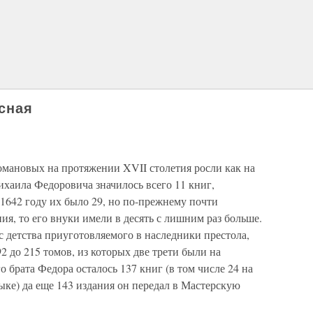
сная
омановых на протяжении XVII столетия росли как на
ихаила Федоровича значилось всего 11 книг,
1642 году их было 29, но по-прежнему почти
я, то его внуки имели в десять с лишним раз больше.
с детства приуготовляемого в наследники престола,
2 до 215 томов, из которых две трети были на
о брата Федора осталось 137 книг (в том числе 24 на
ыке) да еще 143 издания он передал в Мастерскую