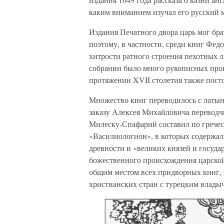
каким вниманием изучал его русский
Издания Печатного двора царь мог бра
поэтому, в частности, среди книг Фед
хитрости ратного строения пехотных 
собрании было много рукописных прои
протяжении XVII столетия также посто
Множество книг переводилось с латыни
заказу Алексея Михайловича переводч
Милеску-Спафарий составил по грече
«Василиологион», в которых содержа
древности и «великих князей и госуд
божественного происхождения царской
общим местом всех придворных книг,
христианских стран с турецким влады