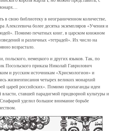
 монарх…
ть в свою библиотеку в неограниченном количестве,
ора Алексеевича более десятка экземпляров «Учения и
людей». Помимо печатных книг, в царском книжном
зведений и различных «тетрадей». Их число на
янно возрастало.
, польского, немецкого и других языков. Так, по
ик Посольского приказа Николай Гаврилович
ским и русским источникам «Хрисмологион» и
лись жизнеописания четырех великих монархий
арей царей российских». Помимо пропаганды идеи
 власти, ставшей парадигмой придворной культуры и
 Спафарий уделил большое внимание борьбе
чеством.