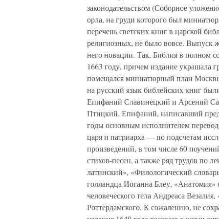
законодательством (Соборное уложение
орла, на груди которого был миниатю
перечень светских книг в царской биб
религиозных, не было вовсе. Выпуск ж
него новации. Так, Библия в полном с
1663 году, причем издание украшала 
помещался миниатюрный план Москвы. 
на русский язык библейских книг бы
Епифаний Славинецкий и Арсений Сат
Птицкий. Епифаний, написавший преди
годы основным исполнителем перевод
царя и патриарха — по подсчетам иссл
произведений, в том числе 60 поучени
стихов-песен, а также ряд трудов по л
латинский», «Филологический словарь»
голландца Иоганна Блеу, «Анатомия»
человеческого тела Андреаса Везалия,
Роттердамского. К сожалению, не сох
издания 1649 года рассказа о казни ан