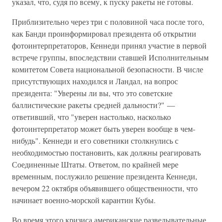
указал, что, судя по всему, к пуску ракеты не готовы.
Приблизительно через три с половиной часа после того,
как Банди проинформировал президента об открытии
фотоинтерпретаторов, Кеннеди принял участие в первой
встрече группы, впоследствии ставшей Исполнительным
комитетом Совета национальной безопасности. В числе
присутствующих находился и Ландал, на вопрос
президента: "Уверены ли вы, что это советские
баллистические ракеты средней дальности?" —
ответивший, что "уверен настолько, насколько
фотоинтерпретатор может быть уверен вообще в чем-
нибудь". Кеннеди и его советники столкнулись с
необходимостью постановить, как должны реагировать
Соединенные Штаты. Ответом, по крайней мере
временным, послужило решение президента Кеннеди,
вечером 22 октября объявившего общественности, что
начинает военно-морской карантин Кубы.
Во время этого кризиса американские разведывательные