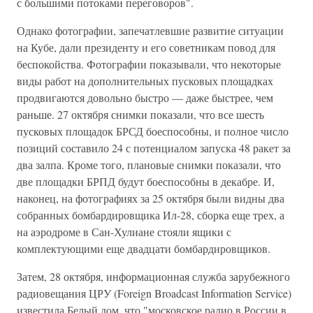
с большими потоками переговоров".
Однако фотографии, запечатлевшие развитие ситуации
на Кубе, дали президенту и его советникам повод для
беспокойства. Фотографии показывали, что некоторые
виды работ на дополнительных пусковых площадках
продвигаются довольно быстро — даже быстрее, чем
раньше. 27 октября снимки показали, что все шесть
пусковых площадок БРСД боеспособны, и полное число
позиций составило 24 с потенциалом запуска 48 ракет за
два залпа. Кроме того, плановые снимки показали, что
две площадки БРПД будут боеспособны в декабре. И,
наконец, на фотографиях за 25 октября были видны два
собранных бомбардировщика Ил-28, сборка еще трех, а
на аэродроме в Сан-Хулиане стояли ящики с
комплектующими еще двадцати бомбардировщиков.
Затем, 28 октября, информационная служба зарубежного
радиовещания ЦРУ (Foreign Broadcast Information Service)
известила Белый дом, что "московское радио в России в