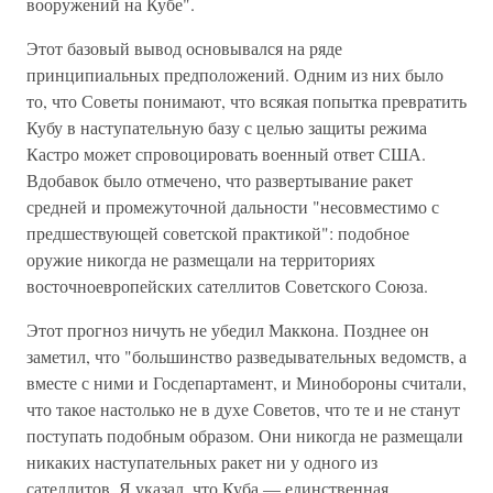
вооружений на Кубе".
Этот базовый вывод основывался на ряде
принципиальных предположений. Одним из них было
то, что Советы понимают, что всякая попытка превратить
Кубу в наступательную базу с целью защиты режима
Кастро может спровоцировать военный ответ США.
Вдобавок было отмечено, что развертывание ракет
средней и промежуточной дальности "несовместимо с
предшествующей советской практикой": подобное
оружие никогда не размещали на территориях
восточноевропейских сателлитов Советского Союза.
Этот прогноз ничуть не убедил Маккона. Позднее он
заметил, что "большинство разведывательных ведомств, а
вместе с ними и Госдепартамент, и Минобороны считали,
что такое настолько не в духе Советов, что те и не станут
поступать подобным образом. Они никогда не размещали
никаких наступательных ракет ни у одного из
сателлитов, Я указал, что Куба — единственная