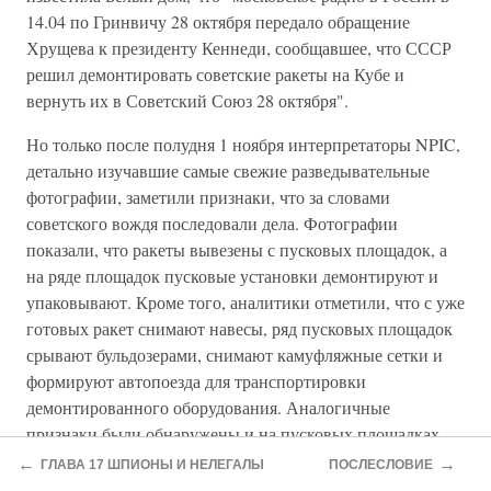
14.04 по Гринвичу 28 октября передало обращение
Хрущева к президенту Кеннеди, сообщавшее, что СССР
решил демонтировать советские ракеты на Кубе и
вернуть их в Советский Союз 28 октября".
Но только после полудня 1 ноября интерпретаторы NPIC,
детально изучавшие самые свежие разведывательные
фотографии, заметили признаки, что за словами
советского вождя последовали дела. Фотографии
показали, что ракеты вывезены с пусковых площадок, а
на ряде площадок пусковые установки демонтируют и
упаковывают. Кроме того, аналитики отметили, что с уже
готовых ракет снимают навесы, ряд пусковых площадок
срывают бульдозерами, снимают камуфляжные сетки и
формируют автопоезда для транспортировки
демонтированного оборудования. Аналогичные
признаки были обнаружены и на пусковых площадках
БРПД. Однако постройка ядерных хранилищ и сборка
←
→
ГЛАВА 17 ШПИОНЫ И НЕЛЕГАЛЫ
ПОСЛЕСЛОВИЕ
бомбардировщиков на аэродроме Сан-Хулиан