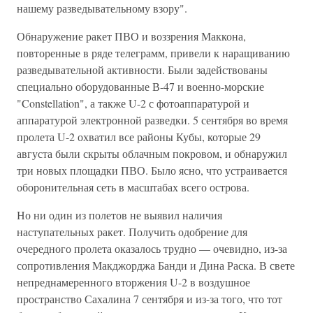
нашему разведывательному взору".
Обнаружение ракет ПВО и воззрения Маккона,
повторенные в ряде телеграмм, привели к наращиванию
разведывательной активности. Были задействованы
специально оборудованные В-47 и военно-морские
"Constellation", а также U-2 с фотоаппаратурой и
аппаратурой электронной разведки. 5 сентября во время
пролета U-2 охватил все районы Кубы, которые 29
августа были скрыты облачным покровом, и обнаружил
три новых площадки ПВО. Было ясно, что устраивается
оборонительная сеть в масштабах всего острова.
Но ни один из полетов не выявил наличия
наступательных ракет. Получить одобрение для
очередного пролета оказалось трудно — очевидно, из-за
сопротивления Макджорджа Банди и Дина Раска. В свете
непреднамеренного вторжения U-2 в воздушное
пространство Сахалина 7 сентября и из-за того, что тот