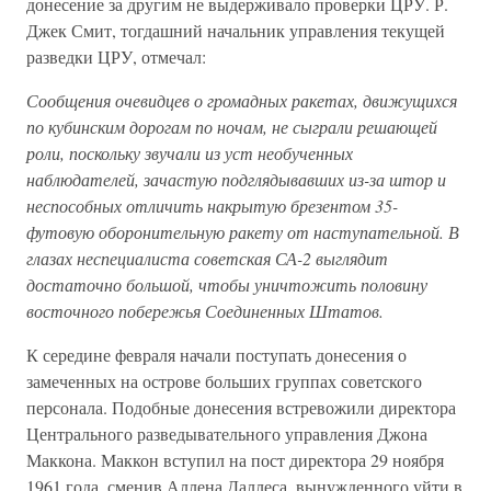
донесение за другим не выдерживало проверки ЦРУ. Р.
Джек Смит, тогдашний начальник управления текущей
разведки ЦРУ, отмечал:
Сообщения очевидцев о громадных ракетах, движущихся
по кубинским дорогам по ночам, не сыграли решающей
роли, поскольку звучали из уст необученных
наблюдателей, зачастую подглядывавших из-за штор и
неспособных отличить накрытую брезентом 35-
футовую оборонительную ракету от наступательной. В
глазах неспециалиста советская СА-2 выглядит
достаточно большой, чтобы уничтожить половину
восточного побережья Соединенных Штатов.
К середине февраля начали поступать донесения о
замеченных на острове больших группах советского
персонала. Подобные донесения встревожили директора
Центрального разведывательного управления Джона
Маккона. Маккон вступил на пост директора 29 ноября
1961 года, сменив Аллена Даллеса, вынужденного уйти в