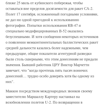
ближе 25 миль от кубинского побережья, чтобы
оставаться вне пределов досягаемости для ракет СА-2.
Полет 17 сентября, осложненный погодными условиями,
не дал ни одной пригодной к использованию
фотографии. Попытки использования RB-47 и
специально модифицированных В-52 оказались
безуспешными. И хотя сообщения некоторых источников
о появлении межконтинентальных баллистических ракет
средней дальности казались более надежными, чем
предыдущие, общие показатели агентурной разведки
были столь скверными, что этим донесениям не придали
значения. Бывший работник ЦРУ Виктор Марчетти
замечает, что "когда прочтешь пять тысяч вонючих
донесений… трудно особо доверять хотя бы одному из
них".
Маккон посредством международных звонков своему
заместителю Маршаллу Картеру настаивал на
возобновлении полетов U-2. По возвращении в