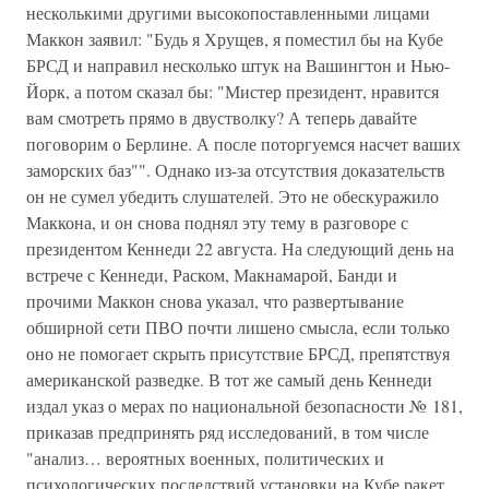
несколькими другими высокопоставленными лицами
Маккон заявил: "Будь я Хрущев, я поместил бы на Кубе
БРСД и направил несколько штук на Вашингтон и Нью-
Йорк, а потом сказал бы: "Мистер президент, нравится
вам смотреть прямо в двустволку? А теперь давайте
поговорим о Берлине. А после поторгуемся насчет ваших
заморских баз"". Однако из-за отсутствия доказательств
он не сумел убедить слушателей. Это не обескуражило
Маккона, и он снова поднял эту тему в разговоре с
президентом Кеннеди 22 августа. На следующий день на
встрече с Кеннеди, Раском, Макнамарой, Банди и
прочими Маккон снова указал, что развертывание
обширной сети ПВО почти лишено смысла, если только
оно не помогает скрыть присутствие БРСД, препятствуя
американской разведке. В тот же самый день Кеннеди
издал указ о мерах по национальной безопасности № 181,
приказав предпринять ряд исследований, в том числе
"анализ… вероятных военных, политических и
психологических последствий установки на Кубе ракет