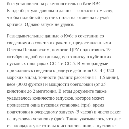
был установлен на ракетоноситель на базе ВВС
Банденберг уже довольно давно — согласно замыслу,
чтобы подобный спутник стоял наготове на случай
кризиса. Однако запуск не удался.
Разведывательные данные о Кубе в сочетании со
сведениями о советских ракетах, предоставленными
Олегом Пеньковским, помогли ЦРУ подготовить 19
октября подробную докладную записку о кубинских
пусковых площадках СС-4 и СС-5. В меморандуме
приводились сведения о радиусе действия СС-4 (1020
морских миль), точности (эллипс рассеяния 1–1,5 мили),
весе (3000 фунтов) и мощности боеголовки (от 25
килотонн до 2 мегатонн). В этом документе также
указывалось количество запусков, которое может
произвести одна пусковая установка (три), время
подготовки к очередному запуску (5 часов) и число ракет
на пусковую установку (две). Также указывалось, что две
из площадок уже готовы к использованию, а пусковые