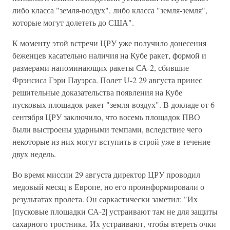
либо класса "земля-воздух", либо класса "земля-земля",
которые могут долететь до США".
К моменту этой встречи ЦРУ уже получило донесения
беженцев касательно наличия на Кубе ракет, формой и
размерами напоминающих ракеты СА-2, сбившие
Фрэнсиса Гэри Пауэрса. Полет U-2 29 августа принес
решительные доказательства появления на Кубе
пусковых площадок ракет "земля-воздух". В докладе от 6
сентября ЦРУ заключило, что восемь площадок ПВО
были выстроены ударными темпами, вследствие чего
некоторые из них могут вступить в строй уже в течение
двух недель.
Во время миссии 29 августа директор ЦРУ проводил
медовый месяц в Европе, но его проинформировали о
результатах пролета. Он саркастически заметил: "Их
[пусковые площадки СА-2| устраивают там не для защиты
сахарного тростника. Их устраивают, чтобы втереть очки