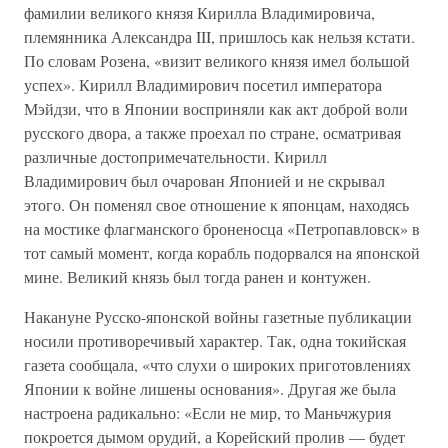
фамилии великого князя Кирилла Владимировича,
племянника Александра III, пришлось как нельзя кстати.
По словам Розена, «визит великого князя имел большой
успех». Кирилл Владимирович посетил императора
Мэйдзи, что в Японии восприняли как акт доброй воли
русского двора, а также проехал по стране, осматривая
различные достопримечательности. Кирилл
Владимирович был очарован Японией и не скрывал
этого. Он поменял свое отношение к японцам, находясь
на мостике флагманского броненосца «Петропавловск» в
тот самый момент, когда корабль подорвался на японской
мине. Великий князь был тогда ранен и контужен.
Накануне Русско-японской войны газетные публикации
носили противоречивый характер. Так, одна токийская
газета сообщала, «что слухи о широких приготовлениях
Японии к войне лишены основания». Другая же была
настроена радикально: «Если не мир, то Маньчжурия
покроется дымом орудий, а Корейский пролив — будет