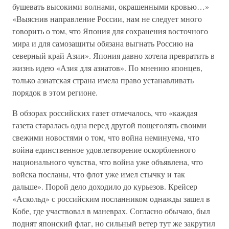
бушевать высокими волнами, окрашенными кровью…»
«Выяснив направление России, нам не следует много
говорить о том, что Япония для сохранения восточного
мира и для самозащиты обязана выгнать Россию на
северный край Азии». Япония давно хотела превратить в
жизнь идею «Азия для азиатов». По мнению японцев,
только азиатская страна имела право устанавливать
порядок в этом регионе.
В обзорах российских газет отмечалось, что «каждая
газета старалась одна перед другой пощеголять своими
свежими новостями о том, что война неминуема, что
война единственное удовлетворение оскорбленного
национального чувства, что война уже объявлена, что
войска посланы, что флот уже имел стычку и так
дальше». Порой дело доходило до курьезов. Крейсер
«Аскольд» с российским посланником однажды зашел в
Кобе, где участвовал в маневрах. Согласно обычаю, был
поднят японский флаг, но сильный ветер тут же закрутил