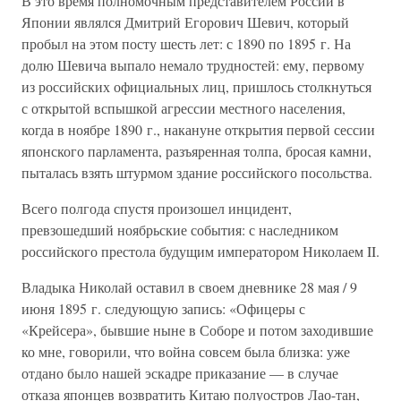
В это время полномочным представителем России в
Японии являлся Дмитрий Егорович Шевич, который
пробыл на этом посту шесть лет: с 1890 по 1895 г. На
долю Шевича выпало немало трудностей: ему, первому
из российских официальных лиц, пришлось столкнуться
с открытой вспышкой агрессии местного населения,
когда в ноябре 1890 г., накануне открытия первой сессии
японского парламента, разъяренная толпа, бросая камни,
пыталась взять штурмом здание российского посольства.
Всего полгода спустя произошел инцидент,
превзошедший ноябрьские события: с наследником
российского престола будущим императором Николаем II.
Владыка Николай оставил в своем дневнике 28 мая / 9
июня 1895 г. следующую запись: «Офицеры с
«Крейсера», бывшие ныне в Соборе и потом заходившие
ко мне, говорили, что война совсем была близка: уже
отдано было нашей эскадре приказание — в случае
отказа японцев возвратить Китаю полуостров Лао-тан,