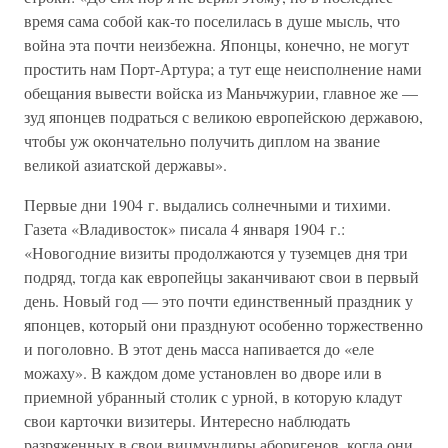
время сама собой как-то поселилась в душе мысль, что
война эта почти неизбежна. Японцы, конечно, не могут
простить нам Порт-Артура; а тут еще неисполнение нами
обещания вывести войска из Маньчжурии, главное же —
зуд японцев подраться с великою европейскою державою,
чтобы уж окончательно получить диплом на звание
великой азиатской державы».
Первые дни 1904 г. выдались солнечными и тихими.
Газета «Владивосток» писала 4 января 1904 г.:
«Новогодние визиты продолжаются у туземцев дня три
подряд, тогда как европейцы заканчивают свои в первый
день. Новый год — это почти единственный праздник у
японцев, который они празднуют особенно торжественно
и поголовно. В этот день масса напивается до «еле
можаху». В каждом доме установлен во дворе или в
приемной убранный столик с урной, в которую кладут
свои карточки визитеры. Интересно наблюдать
разряженных в свои вицмундиры аборигенов, когда они