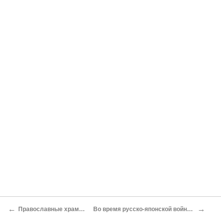
←
→
Православные храмы в Кансае
Во время русско-японской войны и после нее