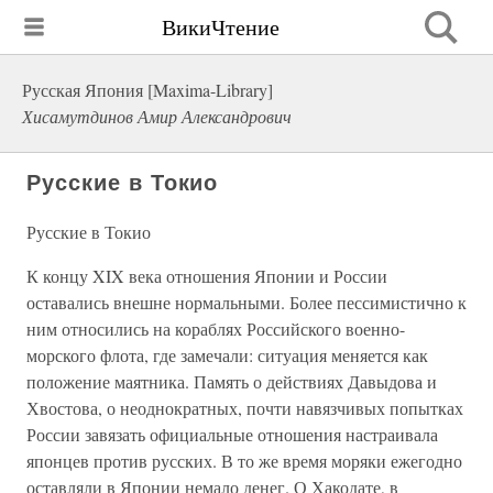
ВикиЧтение
Русская Япония [Maxima-Library]
Хисамутдинов Амир Александрович
Русские в Токио
Русские в Токио
К концу XIX века отношения Японии и России
оставались внешне нормальными. Более пессимистично к
ним относились на кораблях Российского военно-
морского флота, где замечали: ситуация меняется как
положение маятника. Память о действиях Давыдова и
Хвостова, о неоднократных, почти навязчивых попытках
России завязать официальные отношения настраивала
японцев против русских. В то же время моряки ежегодно
оставляли в Японии немало денег. О Хакодате, в