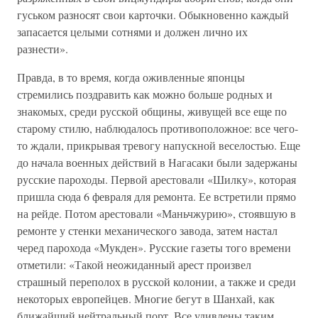
гуськом разносят свои карточки. Обыкновенно каждый
запасается целыми сотнями и должен лично их
разнести».
Правда, в то время, когда оживленные японцы
стремились поздравить как можно больше родных и
знакомых, среди русской общины, живущей все еще по
старому стилю, наблюдалось противоположное: все чего-
то ждали, прикрывая тревогу напускной веселостью. Еще
до начала военных действий в Нагасаки были задержаны
русские пароходы. Первой арестовали «Шилку», которая
пришла сюда 6 февраля для ремонта. Ее встретили прямо
на рейде. Потом арестовали «Маньчжурию», стоявшую в
ремонте у стенки механического завода, затем настал
черед парохода «Мукден». Русские газеты того времени
отметили: «Такой неожиданный арест произвел
страшный переполох в русской колонии, а также и среди
некоторых европейцев. Многие бегут в Шанхай, как
ближайший нейтральный порт. Все удивлены таким