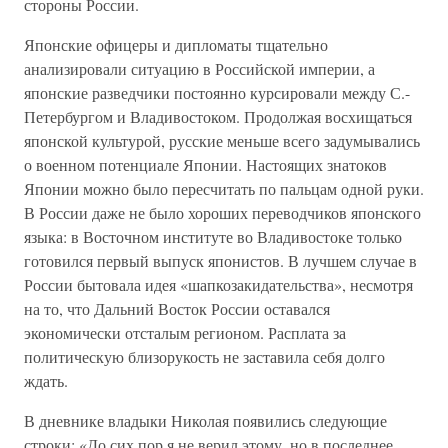
стороны России.
Японские офицеры и дипломаты тщательно
анализировали ситуацию в Российской империи, а
японские разведчики постоянно курсировали между С.-
Петербургом и Владивостоком. Продолжая восхищаться
японской культурой, русские меньше всего задумывались
о военном потенциале Японии. Настоящих знатоков
Японии можно было пересчитать по пальцам одной руки.
В России даже не было хороших переводчиков японского
языка: в Восточном институте во Владивостоке только
готовился первый выпуск японистов. В лучшем случае в
России бытовала идея «шапкозакидательства», несмотря
на то, что Дальний Восток России оставался
экономически отсталым регионом. Расплата за
политическую близорукость не заставила себя долго
ждать.
В дневнике владыки Николая появились следующие
строки: «До сих пор я не верил этому, но в последнее