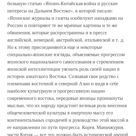
большую статью «Японо-Китайская война и русские
интересы на Дальнем Востоке», в которой писали:
«Японские журналы и газеты изобилуют нападками на
Россию и повторяют те же мрачные картины и те же
обвинения, которые распространены и в прессе
английской, немецкой, австрийской, итальянской и т. д.
Но к этому присоединяются еще и некоторые
специально-японские взгляды, объясняемые прогрессом
японского национального самосознания и стремлением
японской интеллигенции уяснить роль своей нации в
истории азиатского Востока. Сознавая свое родство с
племенами восточной и северной Азии и видя в себе
наиболее культурную и прогрессивную нацию
современного востока, передовые японцы проникнуты
мыслью, что их народу предстоит великая роль внесения
общечеловеческой культуры в инертную массу его
континентальных сородичей и руководство этой массой в
ее направлении по пути прогресса. Корея, Маньчжурия,
части Китая — все это должно быть исторической ареной