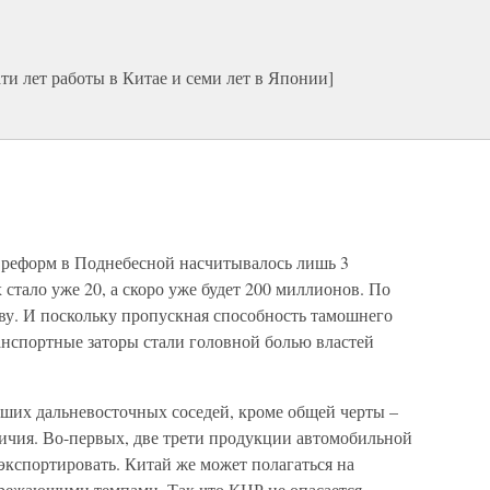
и лет работы в Китае и семи лет в Японии]
а реформ в Поднебесной насчитывалось лишь 3
стало уже 20, а скоро уже будет 200 миллионов. По
у. И поскольку пропускная способность тамошнего
анспортные заторы стали головной болью властей
ших дальневосточных соседей, кроме общей черты –
личия. Во-первых, две трети продукции автомобильной
спортировать. Китай же может полагаться на
ережающими темпами. Так что КНР не опасается