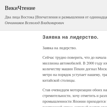
ВикиЧтение
Два лица Востока [Впечатления и размышления от одиннадцат
Овчинников Всеволод Владимирович
Заявка на лидерство.
Заявка на лидерство.
Сейчас трудно поверить, что до начал
миллиона автомобилей. В 2000 году их 
количеству машин Пекин догнал Москв
метро на порядок уступает нашему, тр
китайской столицы.
Став очевидцем моторизации обоих на
стремительности, хочу отметить и раз
промышленности Японии приходится эк
внутренний спрос, который растет оп