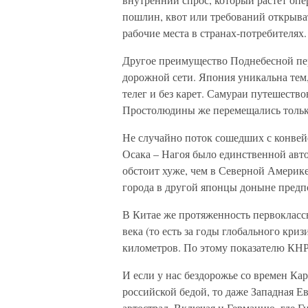
пошлин, квот или требований открыват
рабочие места в странах-потребителях.
Другое преимущество Поднебесной пер
дорожной сети. Япония уникальна тем, 
телег и без карет. Самураи путешеств
Простолюдины же перемещались тольк
Не случайно поток сошедших с конвей
Осака – Нагоя было единственной авто
обстоит хуже, чем в Северной Америке
города в другой японцы доныне предп
В Китае же протяженность первоклассн
века (то есть за годы глобального кри
километров. По этому показателю КНР
И если у нас бездорожье со времен К
российской бедой, то даже Западная Е
автострад. Включая и Германию, где Ги