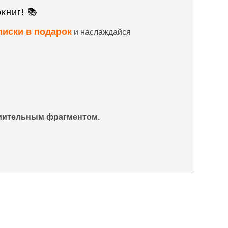
книг! 📚
писки в подарок
и наслаждайся
омительным фрагментом.