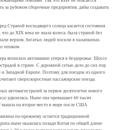
ь за рубежом сборочные предприятия, дабы создавать
ед Страной восходящего солнца касается состояния
что до XIX века не знала колеса, была страной без
овали верхом, богатых людей носили в паланкинах.
о пешком.
ера японских автомашин уперся в бездорожье. Шоссе
страдой в стране. С дорожной сетью дело до сих пор
 и Западной Европе. Поэтому для поездок из одного
очитают сверхскоростные пассажирские поезда.
ых автомагистралей за первое десятилетие нового
зиса) удвоилась. Ныне она превышает 60 тысяч
 вышла на второе место в мире после США.
арамзина по-прежнему остается традиционной
вропа ныне оказалась позади Китая по общей длине
тлер в 30-х годах пытался использовать прокладку