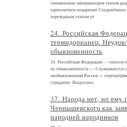
ознаменован завершающим этапом разр
единоличное воцарение Соединённых 
переходным этапом от
24. Российская Федера
термидорианец. Неудовл
обыкновенность
24. Российская Федерация — злополуч
на обыкновенность — Сталкиваются г
необыкновенная Россия — перенапряжен
страдание. Выдохлась
37. Народа нет, но ему
Чернышевского как заяв
народней народников