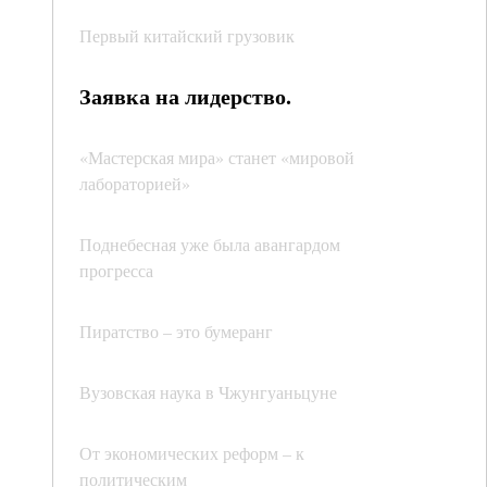
Первый китайский грузовик
Заявка на лидерство.
«Мастерская мира» станет «мировой
лабораторией»
Поднебесная уже была авангардом
прогресса
Пиратство – это бумеранг
Вузовская наука в Чжунгуаньцуне
От экономических реформ – к
политическим