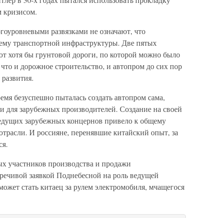
м кризисом.
гоуровневыми развязками не означают, что
ему транспортной инфраструктуры. Две пятых
ют хотя бы грунтовой дороги, по которой можно было
 что и дорожное строительство, и автопром до сих пор
развития.
ремя безуспешно пыталась создать автопром сама,
и для зарубежных производителей. Создание на своей
едущих зарубежных концернов привело к общему
трасли. И россияне, перенявшие китайский опыт, за
ся.
ых участников производства и продажи
речивой заявкой Поднебесной на роль ведущей
ожет стать китаец за рулем электромобиля, мчащегося