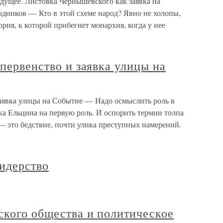
удущее. Листовка Чернышевского как заявка на
одников — Кто в этой схеме народ? Явно не холопы,
ия, к которой прибегнет монархия, когда у нее
 первенство и заявка улицы на
заявка улицы на Событие — Надо осмыслить роль в
вка Ельцина на первую роль. И оспорить термин толпа
— это бедствие, почти улика преступных намерений.
лидерство
ского общества и политическое