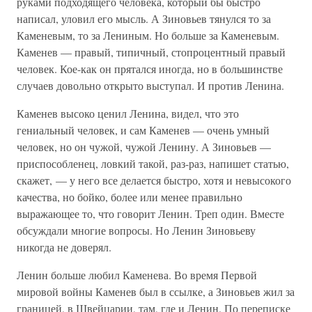
руками подходящего человека, который бы быстро
написал, уловил его мысль. А Зиновьев тянулся то за
Каменевым, то за Лениным. Но больше за Каменевым.
Каменев — правый, типичный, стопроцентный правый
человек. Кое-как он прятался иногда, но в большинстве
случаев довольно открыто выступал. И против Ленина.
Каменев высоко ценил Ленина, видел, что это
гениальный человек, и сам Каменев — очень умный
человек, но он чужой, чужой Ленину. А Зиновьев —
приспособленец, ловкий такой, раз-раз, напишет статью,
скажет, — у него все делается быстро, хотя и невысокого
качества, но бойко, более или менее правильно
выражающее то, что говорит Ленин. Треп один. Вместе
обсуждали многие вопросы. Но Ленин Зиновьеву
никогда не доверял.
Ленин больше любил Каменева. Во время Первой
мировой войны Каменев был в ссылке, а Зиновьев жил за
границей, в Швейцарии, там, где и Ленин. По переписке