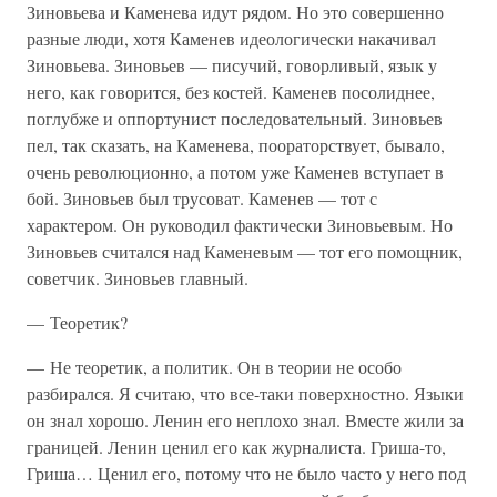
Зиновьева и Каменева идут рядом. Но это совершенно
разные люди, хотя Каменев идеологически накачивал
Зиновьева. Зиновьев — писучий, говорливый, язык у
него, как говорится, без костей. Каменев посолиднее,
поглубже и оппортунист последовательный. Зиновьев
пел, так сказать, на Каменева, поораторствует, бывало,
очень революционно, а потом уже Каменев вступает в
бой. Зиновьев был трусоват. Каменев — тот с
характером. Он руководил фактически Зиновьевым. Но
Зиновьев считался над Каменевым — тот его помощник,
советчик. Зиновьев главный.
— Теоретик?
— Не теоретик, а политик. Он в теории не особо
разбирался. Я считаю, что все-таки поверхностно. Языки
он знал хорошо. Ленин его неплохо знал. Вместе жили за
границей. Ленин ценил его как журналиста. Гриша-то,
Гриша… Ценил его, потому что не было часто у него под