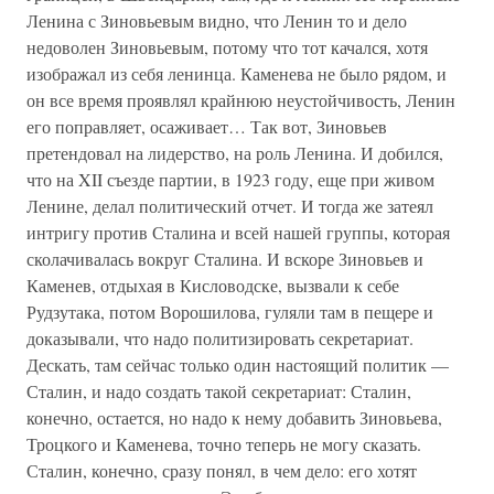
Ленина с Зиновьевым видно, что Ленин то и дело
недоволен Зиновьевым, потому что тот качался, хотя
изображал из себя ленинца. Каменева не было рядом, и
он все время проявлял крайнюю неустойчивость, Ленин
его поправляет, осаживает… Так вот, Зиновьев
претендовал на лидерство, на роль Ленина. И добился,
что на XII съезде партии, в 1923 году, еще при живом
Ленине, делал политический отчет. И тогда же затеял
интригу против Сталина и всей нашей группы, которая
сколачивалась вокруг Сталина. И вскоре Зиновьев и
Каменев, отдыхая в Кисловодске, вызвали к себе
Рудзутака, потом Ворошилова, гуляли там в пещере и
доказывали, что надо политизировать секретариат.
Дескать, там сейчас только один настоящий политик —
Сталин, и надо создать такой секретариат: Сталин,
конечно, остается, но надо к нему добавить Зиновьева,
Троцкого и Каменева, точно теперь не могу сказать.
Сталин, конечно, сразу понял, в чем дело: его хотят