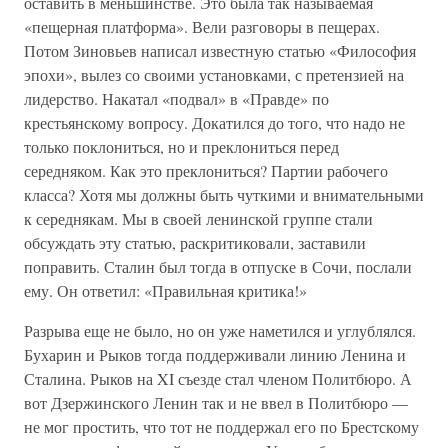
оставить в меньшинстве. Это была так называемая
«пещерная платформа». Вели разговоры в пещерах.
Потом Зиновьев написал известную статью «Философия
эпохи», вылез со своими установками, с претензией на
лидерство. Накатал «подвал» в «Правде» по
крестьянскому вопросу. Докатился до того, что надо не
только поклониться, но и преклониться перед
середняком. Как это преклониться? Партии рабочего
класса? Хотя мы должны быть чуткими и внимательными
к середнякам. Мы в своей ленинской группе стали
обсуждать эту статью, раскритиковали, заставили
поправить. Сталин был тогда в отпуске в Сочи, послали
ему. Он ответил: «Правильная критика!»
Разрыва еще не было, но он уже наметился и углублялся.
Бухарин и Рыков тогда поддерживали линию Ленина и
Сталина. Рыков на XI съезде стал членом Политбюро. А
вот Дзержинского Ленин так и не ввел в Политбюро —
не мог простить, что тот не поддержал его по Брестскому