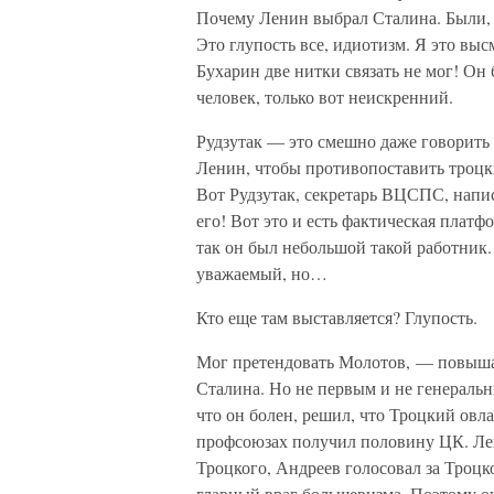
Почему Ленин выбрал Сталина. Были, 
Это глупость все, идиотизм. Я это выс
Бухарин две нитки связать не мог! Он
человек, только вот неискренний.
Рудзутак — это смешно даже говорить о
Ленин, чтобы противопоставить троцк
Вот Рудзутак, секретарь ВЦСПС, напи
его! Вот это и есть фактическая платфо
так он был небольшой такой работник
уважаемый, но…
Кто еще там выставляется? Глупость.
Мог претендовать Молотов, — повыша
Сталина. Но не первым и не генераль
что он болен, решил, что Троцкий овл
профсоюзах получил половину ЦК. Лен
Троцкого, Андреев голосовал за Троц
главный враг большевизма. Поэтому он