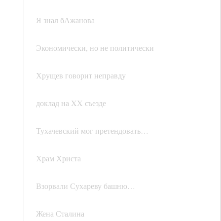
Я знал бАжанова
Экономически, но не политически
Хрущев говорит неправду
доклад на XX съезде
Тухачевский мог претендовать…
Храм Христа
Взорвали Сухареву башню…
Жена Сталина