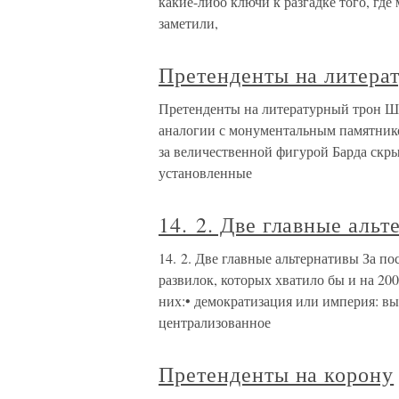
какие-либо ключи к разгадке того, гд
заметили,
Претенденты на литера
Претенденты на литературный трон Ш
аналогии с монументальным памятником 
за величественной фигурой Барда скр
установленные
14. 2. Две главные альт
14. 2. Две главные альтернативы За п
развилок, которых хватило бы и на 20
них:• демократизация или империя: вы
централизованное
Претенденты на корону