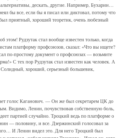
альтернативы, дескать, другие. Например, Бухарин…
меял бы все, если бы я писал или диктовал, потому что
 был приятный, хороший теоретик, очень любезный
б этом! Рудзутак стал вообще известен только, когда
истам платформу профсоюзов, сказал: «Что вы ищете?
сал по-простому документ о профсоюзах — возьмите
рма!» С тех пор Рудзутак стал известен как человек. А
. Солидный, хороший, серьезный большевик,
ет голос Каганович. — Он же был секретарем ЦК до
ным. Видимо, Ленин, почувствовав собственную боль,
адеет партией случайно. Троцкий ведь по платформе о
ин — половину, и все. Дзержинский голосовал за
кого… И Ленин видел это. Для него Троцкий был
 и написал «небольшевизм Троцкого». Искал он, кого