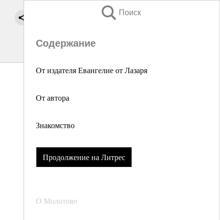
Поиск
Содержание
От издателя Евангелие от Лазаря
От автора
Знакомство
Продолжение на Литрес
О Молотове