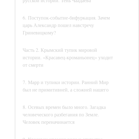
русской истории. Тень Чаадаева
6. Поступок-событие-бифуркация. Зачем
царь Александр пошел навстречу
Гриневицкому?
Часть 2. Крымский тупик мировой
истории. «Красавец-кроманьонец» уходит
от смерти
7. Марр и тупики истории. Ранний Мир
был не примитивней, а сложней нашего
8. Осевых времен было много. Загадка
человеческого разбегания по Земле.
Человек переначинается