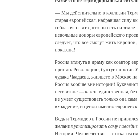
Разве это не термидорианская ситуа
— Мы действительно в коллизии Терм
старая европейская, набравшая силу в
соблазняют всех, кто ни есть на земле.
невольные доноры европейского проект
следует, что все смогут жить Европой,
показана!
Россия втянута в драму как соавтор ев
принять Революцию, бунтует против У
чудака Чаадаева, жившего в Москве на
Россия вообще вне истории! Буквалист
него извне — как та единственная, без
не умеет существовать только она сам
вхождение, и ценой именно европейск
Ведь и Термидор в России не привился
желания
утопизировать саму повседн
Истории, Человечество — с отказом е