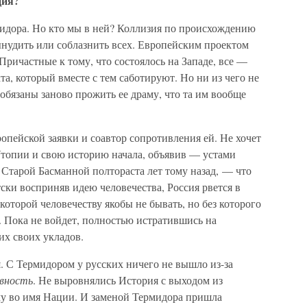
ция?
идора. Но кто мы в ней? Коллизия по происхождению
ынудить или соблазнить всех. Европейским проектом
 Причастные к тому, что состоялось на Западе, все —
а, который вместе с тем саботируют. Но ни из чего не
 обязаны заново прожить ее драму, что та им вообще
ропейской заявки и соавтор сопротивления ей. Не хочет
топии и свою историю начала, объявив — устами
 Старой Басманной полтораста лет тому назад, — что
ски восприняв идею человечества, Россия рвется в
 которой человечеству якобы не бывать, но без которого
а. Пока не войдет, полностью истратившись на
их своих укладов.
. С Термидором у русских ничего не вышло из-за
евность
. Не выровнялись История с выходом из
му во имя Нации. И заменой Термидора пришла