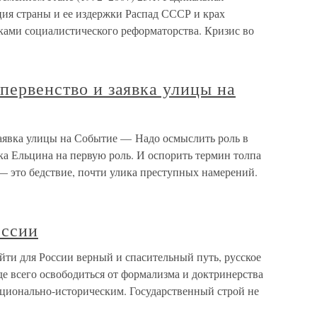
ия страны и ее издержки Распад СССР и крах
ками социалистического реформаторства. Кризис во
 первенство и заявка улицы на
заявка улицы на Событие — Надо осмыслить роль в
вка Ельцина на первую роль. И оспорить термин толпа
— это бедствие, почти улика преступных намерений.
оссии
йти для России верный и спасительный путь, русское
 всего освободиться от формализма и доктринерства
ационально-историческим. Государственный строй не