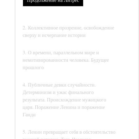
2. Коллективное прозрение, освобождение
сверху и исчерпание истории
3. О времени, параллельном мире и
немотивированности человека. Будущее
прошлого
4. Публичные девки случайности.
Детерминизм и ужас финального
результата. Происхождение мужицкого
царя. Поражение Ленина и поражение
Ганди
5. Ленин превращает себя в обстоятельство