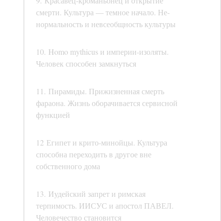
9. Красавец-кроманьонец и открытие
смерти. Культура — темное начало. Не-
нормальность и невсеобщность культуры
10. Homo mythicus и империи-изоляты.
Человек способен замкнуться
11. Пирамиды. Прижизненная смерть
фараона. Жизнь оборачивается сервисной
функцией
12 Египет и крито-минойцы. Культура
способна переходить в другое вне
собственного дома
13. Иудейский запрет и римская
терпимость. ИИСУС и апостол ПАВЕЛ.
Человечество становится