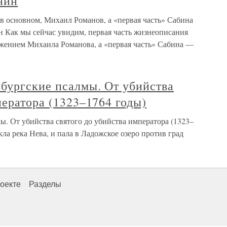
нин
 в основном, Михаил Романов, а «первая часть» Сабина
 Как мы сейчас увидим, первая часть жизнеописания
жением Михаила Романова, а «первая часть» Сабина —
бургские псалмы. От убийства
ператора (1323–1764 годы)
ы. От убийства святого до убийства императора (1323–
кла река Нева, и пала в Ладожское озеро против град
оекте
Разделы