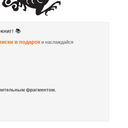
книг! 📚
писки в подарок
и наслаждайся
омительным фрагментом.