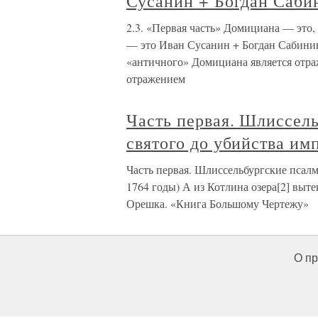
Сусанин + Богдан Саби
2.3. «Первая часть» Домициана — это,
— это Иван Сусанин + Богдан Сабинин
«античного» Домициана является отра
отражением
Часть первая. Шлиссель
святого до убийства им
Часть первая. Шлиссельбургские псалм
1764 годы) А из Котлина озера[2] выте
Орешка. «Книга Большому Чертежу»
О пр