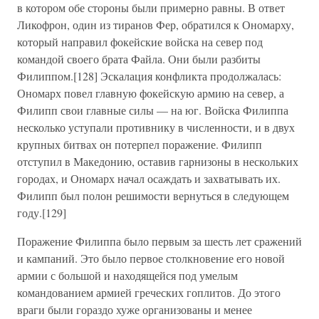
в котором обе стороны были примерно равны. В ответ
Ликофрон, один из тиранов Фер, обратился к Ономарху,
который направил фокейские войска на север под
командой своего брата Файла. Они были разбиты
Филиппом.[128] Эскалация конфликта продолжалась:
Ономарх повел главную фокейскую армию на север, а
Филипп свои главные силы — на юг. Войска Филиппа
несколько уступали противнику в численности, и в двух
крупных битвах он потерпел поражение. Филипп
отступил в Македонию, оставив гарнизоны в нескольких
городах, и Ономарх начал осаждать и захватывать их.
Филипп был полон решимости вернуться в следующем
году.[129]
Поражение Филиппа было первым за шесть лет сражений
и кампаний. Это было первое столкновение его новой
армии с большой и находящейся под умелым
командованием армией греческих гоплитов. До этого
враги были гораздо хуже организованы и менее