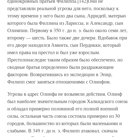
единокровных братьев Филиппа.[142]Они не
представляли реальной угрозы для него, поскольку к
этому времени у него было два сына, Арридей, матерью
которого была Филлина из Лариссы, и Александр, сын
Олимпии. Первому в 350 г. до н. э. было около семи лет,
второму — шесть. Было также две дочери. Вдобавок при
его дворе находился Аминта, сын Пердикки, который
имел права на престол и был уже взрослым.
Престолонаследие таким образом было обеспечено, но
сводные братья определенно были раздражающим
фактором. Возвратившись из экспедиции в Эпир,
Филипп смог заняться отношениями с Олинфом.
Угрозы в адрес Олинфа не возымели действия. Олинф
был наиболее значительным городом Халкидского союза
и обладал примерно половиной его полной военной
силы, остальная часть союза состояла примерно из 30
городов, большинство из которых были маленькими и
слабыми. В 349 г. до н. э. Филипп атаковал, сначала