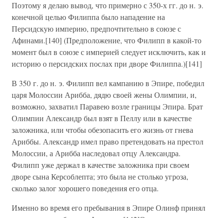
Поэтому я делаю вывод, что примерно с 350-х гг. до н. э.
конечной целью Филиппа было нападение на
Персидскую империю, предпочтительно в союзе с
Афинами.[140] (Предположение, что Филипп в какой-то
момент был в союзе с империей следует исключить, как и
историю о персидских послах при дворе Филиппа.)[141]
В 350 г. до н. э. Филипп вел кампанию в Эпире, победил
царя Молоссии Арибба, дядю своей жены Олимпии, и,
возможно, захватил Паравею возле границы Эпира. Брат
Олимпии Александр был взят в Пеллу или в качестве
заложника, или чтобы обезопасить его жизнь от гнева
Ариббы. Александр имел право претендовать на престол
Молоссии, а Арибба наследовал отцу Александра.
Филипп уже держал в качестве заложника при своем
дворе сына Керсоблепта; это была не столько угроза,
сколько залог хорошего поведения его отца.
Именно во время его пребывания в Эпире Олинф принял