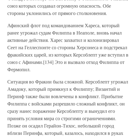
союз которых создавал огромную опасность. Обе
стороны уклонились от прямого столкновения.
Афинский флот под командованием Хареса, который
ранее угрожал судам Филиппа в Неаполе, вновь начал
активные действия. Харес захватил и колонизировал
Сеет на Геллеспонте со стороны Херсонеса и подстрекал
фракийских царей, из которых Керсоблепт уже вступил в
союз с Афинами.[134] Это и вызвало отход Филиппа от
Фермопил.
Ситуация во Фракии была сложной. Керсоблепт угрожал
Амадоку, который примкнул к Филиппу; Византий и
Перинф также были вовлечены в конфликт. Прибытие
Филиппа с войсками разрешило сложный конфликт, он
сразу нанес поражение Керсоблепту и вынудил его
принять условия мира со строгими ограничениями.
Позже он осадил Герайон-Тихос, небольшой город
вблизи Перинфа, который, казалось, находился в руках