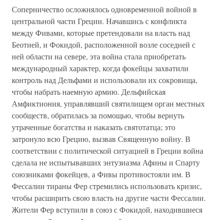
Соперничество осложнялось одновременной войной в
центральной части Греции. Начавшись с конфликта
между Фивами, которые претендовали на власть над
Беотией, и Фокидой, расположенной возле соседней с
ней области на севере, эта война стала приобретать
международный характер, когда фокейцы захватили
контроль над Дельфами и использовали их сокровища,
чтобы набрать наемную армию. Дельфийская
Амфиктиония, управлявший святилищем орган местных
сообществ, обратилась за помощью, чтобы вернуть
утраченные богатства и наказать святотатца; это
затронуло всю Грецию, вызвав Священную войну. В
соответствии с политической ситуацией в Греции война
сделала не испытывавших энтузиазма Афины и Спарту
союзниками фокейцев, а Фивы противостояли им. В
Фессалии тираны Фер стремились использовать кризис,
чтобы расширить свою власть на другие части Фессалии.
Жители Фер вступили в союз с Фокидой, находившиеся