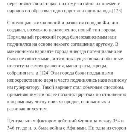
перегоняют свои стада», поэтому «из многих племен и
народов он образовал одно царство и один народ».[123]
С помощью этих колоний и развития городов Филипп
создавал, возможно ненамеренно, новый тип города.
Нормальный греческий город был независимым или
подчинялся на основе некоего соглашения другому. В
македонском варианте города никогда потенциально не
были независимыми, хотя в них существовали обычные
институты самоуправления, магистраты, жрецы,
собрания и т. д.[124] Эти города были подданными
непосредственно царя и часто подчинялись назначенному
им губернатору. Такой вариант стал обычным способом,
применявшимся в более поздних царствах по отношению
к огромному числу новых городов, основанных и
развивавшихся там.
Центральным фактором действий Филиппа между 354 и
346 гг. до н. э. была война с Афинами. Ни одна из сторон