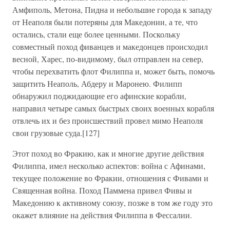
Амфиполь, Метона, Пидна и небольшие города к западу
от Неаполя были потеряны для Македонии, а те, что
остались, стали еще более ценными. Поскольку
совместный поход фиванцев и македонцев происходил
весной, Харес, по-видимому, был отправлен на север,
чтобы перехватить флот Филиппа и, может быть, помочь
защитить Неаполь, Абдеру и Маронею. Филипп
обнаружил поджидающие его афинские корабли,
направил четыре самых быстрых своих военных корабля
отвлечь их и без происшествий провел мимо Неаполя
свои грузовые суда.[127]
Этот поход во Фракию, как и многие другие действия
Филиппа, имел несколько аспектов: война с Афинами,
текущее положение во Фракии, отношения с Фивами и
Священная война. Поход Паммена привел Фивы и
Македонию к активному союзу, позже в том же году это
окажет влияние на действия Филиппа в Фессалии.