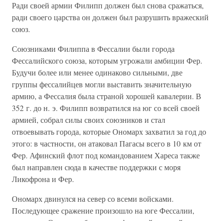
Ради своей армии Филипп должен был снова сражаться,
ради своего царства он должен был разрушить вражеский
союз.
Союзниками Филиппа в Фессалии были города
Фессалийского союза, которым угрожали амбиции Фер.
Будучи более или менее одинаково сильными, две
группы фессалийцев могли выставить значительную
армию, а Фессалия была страной хорошей кавалерии. В
352 г. до н. э. Филипп возвратился на юг со всей своей
армией, собрал силы своих союзников и стал
отвоевывать города, которые Ономарх захватил за год до
этого: в частности, он атаковал Пагасы всего в 10 км от
Фер. Афинский флот под командованием Хареса также
был направлен сюда в качестве поддержки с моря
Ликофрона и Фер.
Ономарх двинулся на север со всеми войсками.
Последующее сражение произошло на юге Фессалии,