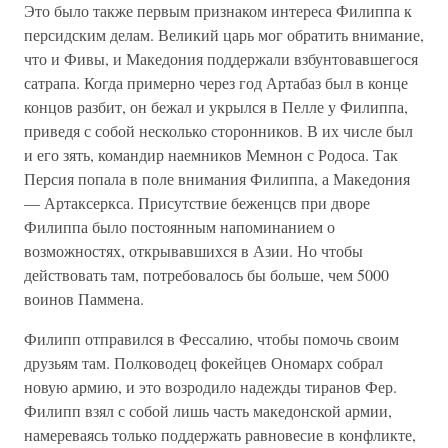
Это было также первым признаком интереса Филиппа к
персидским делам. Великий царь мог обратить внимание,
что и Фивы, и Македония поддержали взбунтовавшегося
сатрапа. Когда примерно через год Артабаз был в конце
концов разбит, он бежал и укрылся в Пелле у Филиппа,
приведя с собой несколько сторонников. В их числе был
и его зять, командир наемников Мемнон с Родоса. Так
Персия попала в поле внимания Филиппа, а Македония
— Артаксеркса. Присутствие беженцсв при дворе
Филиппа было постоянным напоминанием о
возможностях, открывавшихся в Азии. Но чтобы
действовать там, потребовалось бы больше, чем 5000
воинов Паммена.
Филипп отправился в Фессалию, чтобы помочь своим
друзьям там. Полководец фокейцев Ономарх собрал
новую армию, и это возродило надежды тиранов Фер.
Филипп взял с собой лишь часть македонской армии,
намереваясь только поддержать равновесие в конфликте,