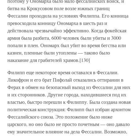
поэтому у Ономарха было мало фессалийских войск, и
битва на Крокусовом поле возле южных границ
Фессалии проходила на условиях Филиппа. Его конница
превосходила конницу Ономарха в шесть раз и
действовала чрезвычайно эффективно. Когда фокейская
армия была разбита, 6000 человек были убиты и 3000
попали в плен. Ономарх был убит во время бегства или
казнен, пленные были утоплены — таково было
наказание для грабителей храмов.[130]
Филипп еще некоторое время оставался в Фессалии.
Ликофрон и его брат Пифолай отказались оттирании в
Ферах в обмен на безопасный выход из Фессалии для них
и их сторонников. Другие города, находившиеся под их
властью, быстро перешли к Филиппу. Была создана новая
политическая конструкция: Филипп был избран архонтом
Фессалийского союза. Это положение было ниже
царского, но оно было не просто почетным — оно давало
ему значительное влияние на дела Фессалии. Возможно,