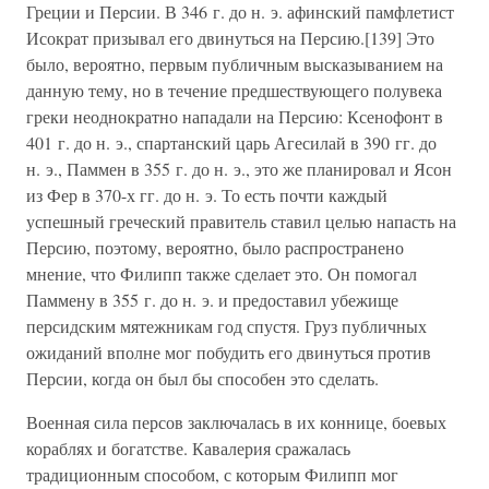
Греции и Персии. В 346 г. до н. э. афинский памфлетист
Исократ призывал его двинуться на Персию.[139] Это
было, вероятно, первым публичным высказыванием на
данную тему, но в течение предшествующего полувека
греки неоднократно нападали на Персию: Ксенофонт в
401 г. до н. э., спартанский царь Агесилай в 390 гг. до
н. э., Паммен в 355 г. до н. э., это же планировал и Ясон
из Фер в 370-х гг. до н. э. То есть почти каждый
успешный греческий правитель ставил целью напасть на
Персию, поэтому, вероятно, было распространено
мнение, что Филипп также сделает это. Он помогал
Паммену в 355 г. до н. э. и предоставил убежище
персидским мятежникам год спустя. Груз публичных
ожиданий вполне мог побудить его двинуться против
Персии, когда он был бы способен это сделать.
Военная сила персов заключалась в их коннице, боевых
кораблях и богатстве. Кавалерия сражалась
традиционным способом, с которым Филипп мог