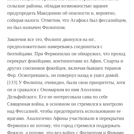
сельские районы, обладая возможностью заранее
предупредить Македонию об опасности и, вероятно,
собирая налоги. Отметим, что Агафокл был фессалийцем,
но был назначен Филиппом.
Закончив все это, Филипп двинулся на юг,
предположительно намереваясь соединиться с
беотийцами. При Фермопилах он обнаружил, что проход
перекрыт фокейцами, континентами из Афин, Спарты и
других союзников фокейцев, включая бывших тиранов
Фер. Осмотревшись, он повернул назад и ушел домой.
[133] У Филиппа, очевидно, были свои приоритеты, хотя
он и сражался с Ономархом во имя Аполлона
Дельфийского. Его не интересовала сама по себе
Священная война, в основном он стремился к контролю
над Фессалией, чтобы предотвратить использование ее
врагами. Аналогично Афины участвовали в перекрытии
Фермопил не потому, что город стремился поддержать
Фокиду, а потому, что вел войну с Филиппом и Фивами,