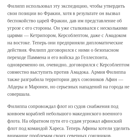
Филипп использовал эту экспедицию, чтобы утвердить
свои позиции во Фракии, хотя в результате он вызвал
беспокойство царей Фракии, дав им представление об
угрозе с его стороны. Он уже сталкивался с несколькими
царями — Кетрипором, Керсоблептом, даже с Амадоком
на востоке. Теперь они предприняли дипломатические
действия. Филипп договорился с ними о безопасном
переходе Паммена и его войска до Геллеспонта,
одновременно он, очевидно, договорился с Керсоблептом
совместно выступить против Амадока. Армия Филиппа
также разграбила территории двух союзников Афин —
Абдеры и Маронеи, но серьезных нападений на города не
совершала.
Филиппа сопровождал флот из судов снабжения под
конвоем кораблей небольшого македонского военного
флота. На обратном пути его судам угрожал афинский
флот под командой Хареса. Теперь Афины хотели уделить
внимание проблемам своих северных союзников.