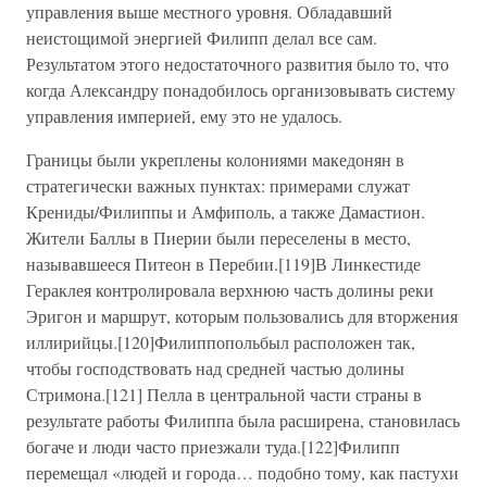
управления выше местного уровня. Обладавший
неистощимой энергией Филипп делал все сам.
Результатом этого недостаточного развития было то, что
когда Александру понадобилось организовывать систему
управления империей, ему это не удалось.
Границы были укреплены колониями македонян в
стратегически важных пунктах: примерами служат
Крениды/Филиппы и Амфиполь, а также Дамастион.
Жители Баллы в Пиерии были переселены в место,
называвшееся Питеон в Перебии.[119]В Линкестиде
Гераклея контролировала верхнюю часть долины реки
Эригон и маршрут, которым пользовались для вторжения
иллирийцы.[120]Филиппопольбыл расположен так,
чтобы господствовать над средней частью долины
Стримона.[121] Пелла в центральной части страны в
результате работы Филиппа была расширена, становилась
богаче и люди часто приезжали туда.[122]Филипп
перемещал «людей и города… подобно тому, как пастухи