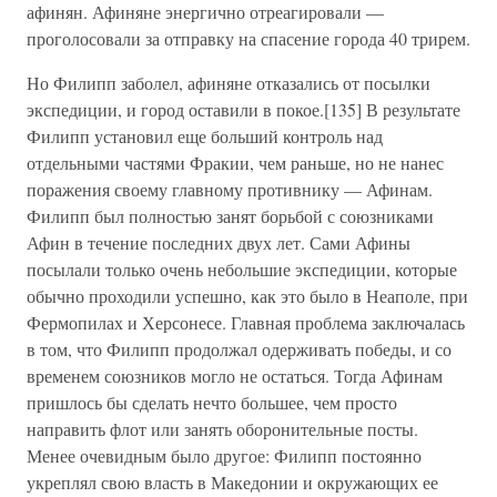
афинян. Афиняне энергично отреагировали —
проголосовали за отправку на спасение города 40 трирем.
Но Филипп заболел, афиняне отказались от посылки
экспедиции, и город оставили в покое.[135] В результате
Филипп установил еще больший контроль над
отдельными частями Фракии, чем раньше, но не нанес
поражения своему главному противнику — Афинам.
Филипп был полностью занят борьбой с союзниками
Афин в течение последних двух лет. Сами Афины
посылали только очень небольшие экспедиции, которые
обычно проходили успешно, как это было в Неаполе, при
Фермопилах и Херсонесе. Главная проблема заключалась
в том, что Филипп продолжал одерживать победы, и со
временем союзников могло не остаться. Тогда Афинам
пришлось бы сделать нечто большее, чем просто
направить флот или занять оборонительные посты.
Менее очевидным было другое: Филипп постоянно
укреплял свою власть в Македонии и окружающих ее