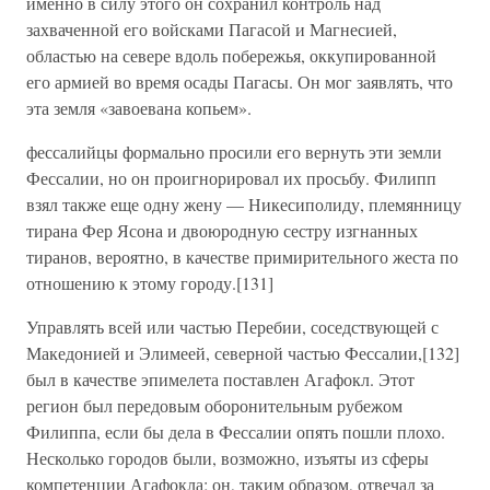
именно в силу этого он сохранил контроль над
захваченной его войсками Пагасой и Магнесией,
областью на севере вдоль побережья, оккупированной
его армией во время осады Пагасы. Он мог заявлять, что
эта земля «завоевана копьем».
фессалийцы формально просили его вернуть эти земли
Фессалии, но он проигнорировал их просьбу. Филипп
взял также еще одну жену — Никесиполиду, племянницу
тирана Фер Ясона и двоюродную сестру изгнанных
тиранов, вероятно, в качестве примирительного жеста по
отношению к этому городу.[131]
Управлять всей или частью Перебии, соседствующей с
Македонией и Элимеей, северной частью Фессалии,[132]
был в качестве эпимелета поставлен Агафокл. Этот
регион был передовым оборонительным рубежом
Филиппа, если бы дела в Фессалии опять пошли плохо.
Несколько городов были, возможно, изъяты из сферы
компетенции Агафокла; он, таким образом, отвечал за