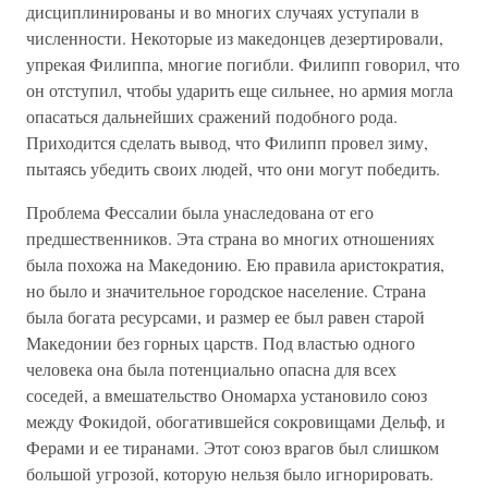
дисциплинированы и во многих случаях уступали в
численности. Некоторые из македонцев дезертировали,
упрекая Филиппа, многие погибли. Филипп говорил, что
он отступил, чтобы ударить еще сильнее, но армия могла
опасаться дальнейших сражений подобного рода.
Приходится сделать вывод, что Филипп провел зиму,
пытаясь убедить своих людей, что они могут победить.
Проблема Фессалии была унаследована от его
предшественников. Эта страна во многих отношениях
была похожа на Македонию. Ею правила аристократия,
но было и значительное городское население. Страна
была богата ресурсами, и размер ее был равен старой
Македонии без горных царств. Под властью одного
человека она была потенциально опасна для всех
соседей, а вмешательство Ономарха установило союз
между Фокидой, обогатившейся сокровищами Дельф, и
Ферами и ее тиранами. Этот союз врагов был слишком
большой угрозой, которую нельзя было игнорировать.