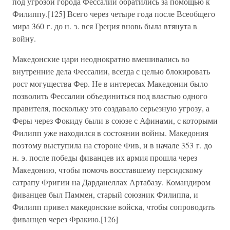
под угрозой города Фессалии обратились за помощью к
Филиппу.[125] Всего через четыре года после Всеобщего
мира 360 г. до н. э. вся Греция вновь была втянута в
войну.
Македонские цари неоднократно вмешивались во
внутренние дела Фессалии, всегда с целью блокировать
рост могущества Фер. Не в интересах Македонии было
позволить Фессалии объединиться под властью одного
правителя, поскольку это создавало серьезную угрозу, а
Феры через Фокиду были в союзе с Афинами, с которыми
Филипп уже находился в состоянии войны. Македония
поэтому выступила на стороне Фив, и в начале 353 г. до
н. э. после победы фиванцев их армия прошла через
Македонию, чтобы помочь восставшему персидскому
сатрапу Фригии на Дарданеллах Артабазу. Командиром
фиванцев был Паммен, старый союзник Филиппа, и
Филипп привел македонские войска, чтобы сопроводить
фиванцев через Фракию.[126]