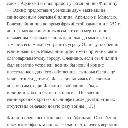
союз с Афинами и стал прямой угрозой лично Филиппу
— Олинф предоставил убежище двум выжившим
единокровным братьям Филиппа, Арридею и Менелаю.
Болезнь Филиппа во время фракийской кампании в 352 г.
до н. э. могла напомнить всем, что он смертен и не
незаменим. Оставался лишь один шаг до мысли, что,
заменив его, можно устранить угрозу Олинфу, особенно
если новый царь Македонии будет иметь причины быть
благодарным этому городу. Очевидно, если бы Филипп
был внезапно устранен, возник бы новый кризис
престолонаследия (его собственные сыновья были еще
малолетними детьми), Фессалия занялась бы своими
делами сама, цари Фракии освободились бы, а
иллирийцы были бы не так опасны. Появление
единокровных братьев в Олинфе после десятилетия их
отсутствия означало новую фазу войны.[137]
Филипп очень неохотно воевал с Афинами. Он избегал
прямого конфликта настолько часто, что, очень вероятно,