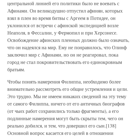
центральной линией его политики было не воевать с
Афинами. Он великодушно отпустил афинян, которых
взял в плен во время битвы с Аргеем в Потидее, он
уклонился от встречи с афинской экспедицией возле
Неаполя, в Фессалии, у Фермопил и при Херсонесе.
Освобождение афинских пленных должно было означать,
что он надеялся на мир. Ему не понравилось, что Олинф
заключил мир с Афинами, но он не реагировал, пока
город не стал покровительствовать его единокровным
братьям.
Чтобы понять намерения Филиппа, необходимо более
внимательно рассмотреть его общие устремления и цели.
Это трудно. Мы не имеем никаких сведений на эту тему
от самого Филиппа, ничего от его античных биографов
(от чьих работ сохранились только фрагменты), а его
подлинные намерения могут быть скрыты тем, чего он
реально добился, и тем, что довершил его сын.[138]
Основной вопрос касается его целей в отношении