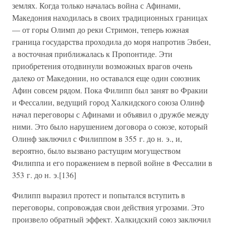
землях. Когда только началась война с Афинами,
Македония находилась в своих традиционных границах
— от горы Олимп до реки Стримон, теперь южная
граница государства проходила до моря напротив Эвбеи,
а восточная приближалась к Пропонтиде. Эти
приобретения отодвинули возможных врагов очень
далеко от Македонии, но оставался еще один союзник
Афин совсем рядом. Пока Филипп был занят во Фракии
и Фессалии, ведущий город Халкидского союза Олинф
начал переговоры с Афинами и объявил о дружбе между
ними. Это было нарушением договора о союзе, который
Олинф заключил с Филиппом в 355 г. до н. э., и,
вероятно, было вызвано растущим могуществом
Филиппа и его поражением в первой войне в Фессалии в
353 г. до н. э.[136]
Филипп выразил протест и попытался вступить в
переговоры, сопровождая свои действия угрозами. Это
произвело обратный эффект. Халкидский союз заключил