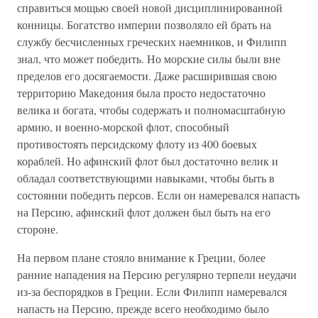
справиться мощью своей новой дисциплинированной
конницы. Богатство империи позволяло ей брать на
службу бесчисленных греческих наемников, и Филипп
знал, что может победить. Но морские силы были вне
пределов его досягаемости. Даже расширившая свою
территорию Македония была просто недостаточно
велика и богата, чтобы содержать и полномасштабную
армию, и военно-морской флот, способный
противостоять персидскому флоту из 400 боевых
кораблей. Но афинский флот был достаточно велик и
обладал соответствующими навыками, чтобы быть в
состоянии победить персов. Если он намеревался напасть
на Персию, афинский флот должен был быть на его
стороне.
На первом плане стояло внимание к Греции, более
ранние нападения на Персию регулярно терпели неудачи
из-за беспорядков в Греции. Если Филипп намеревался
напасть на Персию, прежде всего необходимо было