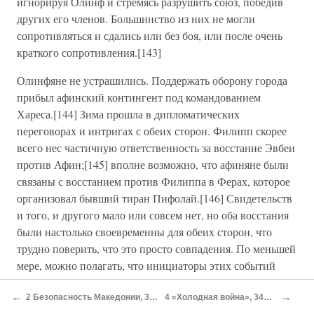
игнорируя Олинф и стремясь разрушить союз, победив
других его членов. Большинство из них не могли
сопротивляться и сдались или без боя, или после очень
краткого сопротивления.[143]
Олинфяне не устрашились. Поддержать оборону города
прибыл афинский контингент под командованием
Хареса.[144] Зима прошла в дипломатических
переговорах и интригах с обеих сторон. Филипп скорее
всего нес частичную ответственность за восстание Эвбеи
против Афин;[145] вполне возможно, что афиняне были
связаны с восстанием против Филиппа в Ферах, которое
организовал бывший тиран Пифолай.[146] Свидетельств
и того, и другого мало или совсем нет, но оба восстания
были настолько своевременны для обеих сторон, что
трудно поверить, что это просто совпадения. По меньшей
мере, можно полагать, что инициаторы этих событий
воспользовались занятостью Афин и Филиппа в Олинфе.
←
→
2 Безопасность Македонии, 359–354 гг. до н. э
4 «Холодная война», 346–340 гг. до н. э
У Филиппа не возникло реальных проблем с Ферами, но