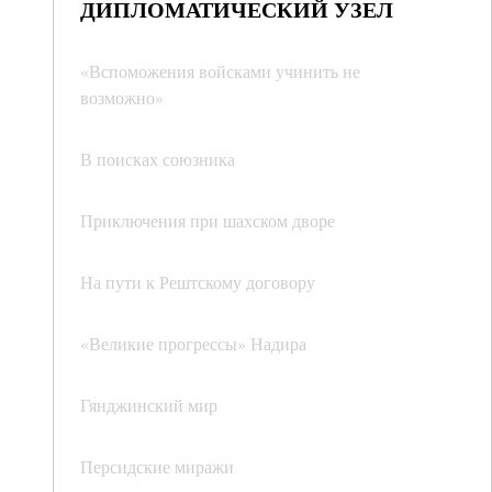
ДИПЛОМАТИЧЕСКИЙ УЗЕЛ
«Вспоможения войсками учинить не
возможно»
В поисках союзника
Приключения при шахском дворе
На пути к Рештскому договору
«Великие прогрессы» Надира
Гянджинский мир
Персидские миражи