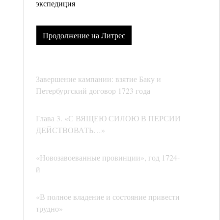
экспедиция
Продолжение на Литрес
Завершение кампании: взятие Баку и
Петербургский договор 1723 года
Глава 3. «С ВЯЩЕЮ СИЛОЮ В ПЕРСИИ
ДЕЙСТВОВАТЬ…»
«Новозавоеванные провинции», год 1724-
й
«В полное владение и состояние привести
трудно»