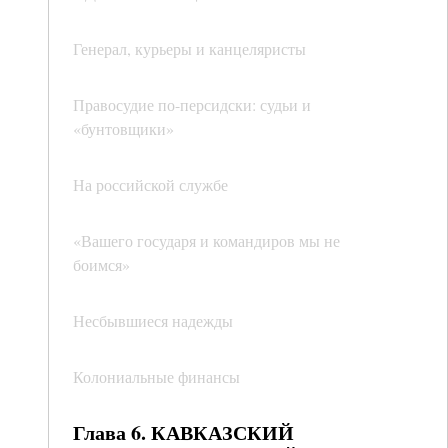
Генерал, курьеры и канцеляристы
Правосудие по-персидски: судьи и
«бунтовщики»
На российской службе
«Вашего государя и командиров мы не
боимся»
Несбывшиеся надежды
Колониальные финансы
Глава 6. КАВКАЗСКИЙ