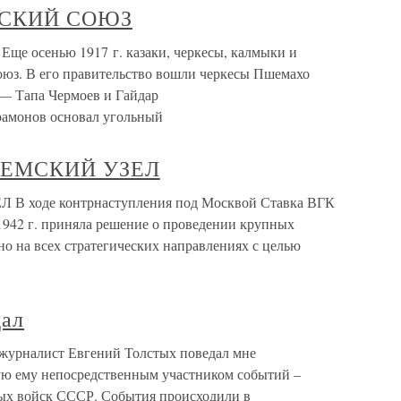
ЗСКИЙ СОЮЗ
осенью 1917 г. казаки, черкесы, калмыки и
юз. В его правительство вошли черкесы Пшемахо
 — Тапа Чермоев и Гайдар
амонов основал угольный
ЯЗЕМСКИЙ УЗЕЛ
В ходе контрнаступления под Москвой Ставка ВГК
1942 г. приняла решение о проведении крупных
о на всех стратегических направлениях с целью
дал
журналист Евгений Толстых поведал мне
ую ему непосредственным участником событий –
ных войск СССР. События происходили в