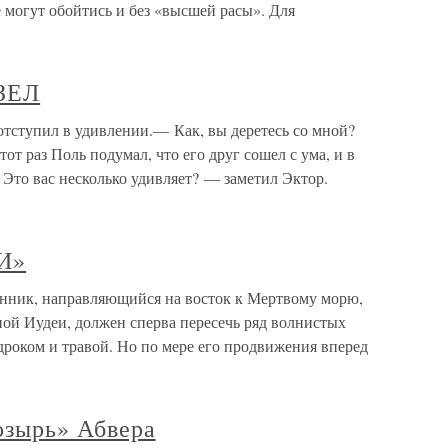
 могут обойтись и без «высшей расы». Для
ЗЕЛ
тупил в удивлении.— Как, вы деретесь со мной?
т раз Поль подумал, что его друг сошел с ума, и в
 Это вас несколько удивляет? — заметил Эктор.
НИ»
нник, направляющийся на восток к Мертвому морю,
ой Иудеи, должен сперва пересечь ряд волнистых
дроком и травой. Но по мере его продвижения вперед
озырь» Абвера