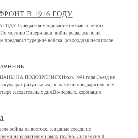
ФРОНТ В 1916 ГОДУ
ГОДУ Турецкое командование не имело четких
 По мнению Энвер-паши, война решалась не на
аже предлагал турецкие войска, освободившиеся после
пленник
АМЕШАНЫ НА ПОДОЗРЕНИЯХИюль 1991 года Съезд не
в кулуарах ритуальным, он даже по предварительным
етыре заседательных дня.Во-первых, коронация
ел
вела войны на востоке, западные соседи не
стными наблюдателями было трудно. Сигизмунд II