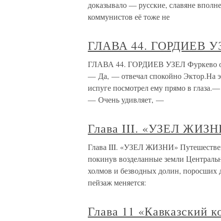
доказывало — русские, славяне вполне
коммунистов её тоже не
ГЛАВА 44. ГОРДИЕВ У
ГЛАВА 44. ГОРДИЕВ УЗЕЛ Фуркево отс
— Да, — отвечал спокойно Эктор.На это
испуге посмотрел ему прямо в глаза.—
— Очень удивляет, —
Глава III. «УЗЕЛ ЖИЗ
Глава III. «УЗЕЛ ЖИЗНИ» Путешестве
покинув возделанные земли Центральн
холмов и безводных долин, поросших 
пейзаж меняется:
Глава 11 «Кавказский к