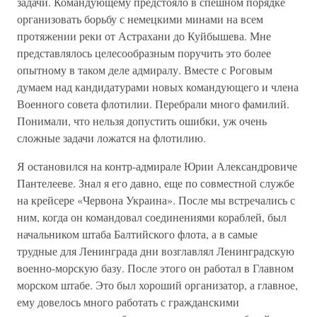
задачи. Командующему предстояло в спешном порядке
организовать борьбу с немецкими минами на всем
протяжении реки от Астрахани до Куйбышева. Мне
представлялось целесообразным поручить это более
опытному в таком деле адмиралу. Вместе с Роговым
думаем над кандидатурами новых командующего и члена
Военного совета флотилии. Перебрали много фамилий.
Понимали, что нельзя допустить ошибки, уж очень
сложные задачи ложатся на флотилию.
Я остановился на контр-адмирале Юрии Александровиче
Пантелееве. Знал я его давно, еще по совместной службе
на крейсере «Червона Украина». После мы встречались с
ним, когда он командовал соединениями кораблей, был
начальником штаба Балтийского флота, а в самые
трудные для Ленинграда дни возглавлял Ленинградскую
военно-морскую базу. После этого он работал в Главном
морском штабе. Это был хороший организатор, а главное,
ему довелось много работать с гражданскими