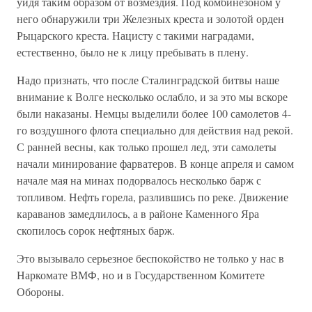
уйдя таким образом от возмездия. Под комбинезоном у
него обнаружили три Железных креста и золотой орден
Рыцарского креста. Нацисту с такими наградами,
естественно, было не к лицу пребывать в плену.
Надо признать, что после Сталинградской битвы наше
внимание к Волге несколько ослабло, и за это мы вскоре
были наказаны. Немцы выделили более 100 самолетов 4-
го воздушного флота специально для действия над рекой.
С ранней весны, как только прошел лед, эти самолеты
начали минирование фарватеров. В конце апреля и самом
начале мая на минах подорвалось несколько барж с
топливом. Нефть горела, разлившись по реке. Движение
караванов замедлилось, а в районе Каменного Яра
скопилось сорок нефтяных барж.
Это вызывало серьезное беспокойство не только у нас в
Наркомате ВМФ, но и в Государственном Комитете
Обороны.