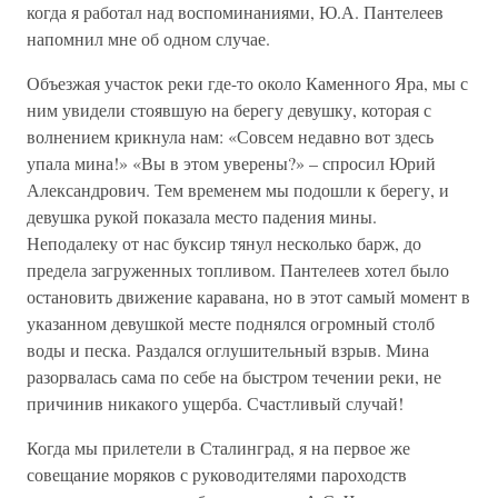
когда я работал над воспоминаниями, Ю.А. Пантелеев
напомнил мне об одном случае.
Объезжая участок реки где-то около Каменного Яра, мы с
ним увидели стоявшую на берегу девушку, которая с
волнением крикнула нам: «Совсем недавно вот здесь
упала мина!» «Вы в этом уверены?» – спросил Юрий
Александрович. Тем временем мы подошли к берегу, и
девушка рукой показала место падения мины.
Неподалеку от нас буксир тянул несколько барж, до
предела загруженных топливом. Пантелеев хотел было
остановить движение каравана, но в этот самый момент в
указанном девушкой месте поднялся огромный столб
воды и песка. Раздался оглушительный взрыв. Мина
разорвалась сама по себе на быстром течении реки, не
причинив никакого ущерба. Счастливый случай!
Когда мы прилетели в Сталинград, я на первое же
совещание моряков с руководителями пароходств