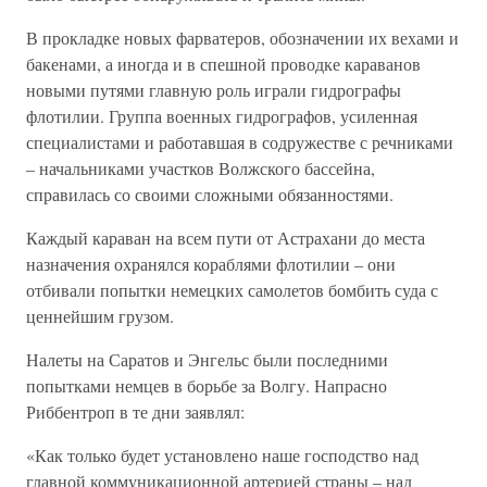
В прокладке новых фарватеров, обозначении их вехами и
бакенами, а иногда и в спешной проводке караванов
новыми путями главную роль играли гидрографы
флотилии. Группа военных гидрографов, усиленная
специалистами и работавшая в содружестве с речниками
– начальниками участков Волжского бассейна,
справилась со своими сложными обязанностями.
Каждый караван на всем пути от Астрахани до места
назначения охранялся кораблями флотилии – они
отбивали попытки немецких самолетов бомбить суда с
ценнейшим грузом.
Налеты на Саратов и Энгельс были последними
попытками немцев в борьбе за Волгу. Напрасно
Риббентроп в те дни заявлял:
«Как только будет установлено наше господство над
главной коммуникационной артерией страны – над