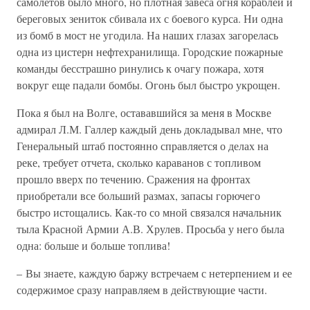
самолетов было много, но плотная завеса огня кораблей и
береговых зениток сбивала их с боевого курса. Ни одна
из бомб в мост не угодила. На наших глазах загорелась
одна из цистерн нефтехранилища. Городские пожарные
команды бесстрашно ринулись к очагу пожара, хотя
вокруг еще падали бомбы. Огонь был быстро укрощен.
Пока я был на Волге, остававшийся за меня в Москве
адмирал Л.М. Галлер каждый день докладывал мне, что
Генеральный штаб постоянно справляется о делах на
реке, требует отчета, сколько караванов с топливом
прошло вверх по течению. Сражения на фронтах
приобретали все больший размах, запасы горючего
быстро истощались. Как-то со мной связался начальник
тыла Красной Армии А.В. Хрулев. Просьба у него была
одна: больше и больше топлива!
– Вы знаете, каждую баржу встречаем с нетерпением и ее
содержимое сразу направляем в действующие части.