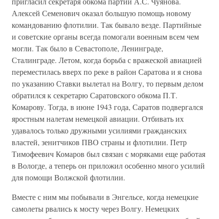
пригласил секретаря обкома партии А.С. Чуянова.
Алексей Семенович оказал большую помощь новому
командованию флотилии. Так бывало везде. Партийные
и советские органы всегда помогали военным всем чем
могли. Так было в Севастополе, Ленинграде,
Сталинграде. Летом, когда борьба с вражеской авиацией
переместилась вверх по реке в район Саратова и я снова
по указанию Ставки вылетал на Волгу, то первым делом
обратился к секретарю Саратовского обкома П.Т.
Комарову. Тогда, в июне 1943 года, Саратов подвергался
яростным налетам немецкой авиации. Отбивать их
удавалось только дружными усилиями гражданских
властей, зенитчиков ПВО страны и флотилии. Петр
Тимофеевич Комаров был связан с моряками еще работая
в Вологде, а теперь он приложил особенно много усилий
для помощи Волжской флотилии.
Вместе с ним мы побывали в Энгельсе, когда немецкие
самолеты рвались к мосту через Волгу. Немецких