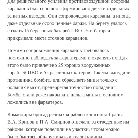
Для решительного усиления противовоздушной обороны
караванов было спешно сформировано двести отдельных
зенитных взводов. Они сопровождали караваны, а иногда
даже отдельные особо ценные баржи. На берегу удалось
создать 15 береговых батарей ПВО. Эти батареи
прикрывали места стоянок караванов.
Помимо сопровождения караванов требовалось
постоянно наблюдать за фарватерами и охранять их. Для
этого было привлечено 25 хорошо вооруженных
кораблей ПВО и 55 различных катеров. Так мы вынудили
противника бомбить или сбрасывать мины только с
больших высот, пренебрегая точностью попадания.
Бомбы стали реже накрывать цель, а мины в основном
ложились вне фарватеров.
Командиры бригад речных кораблей капитаны 1 ранга
В.А. Кринов и П.А. Смирнов отвечали за отведенные им
районы, которые поделили на участки, чтобы можно
было быстрее обнаруживать и тралить мины.