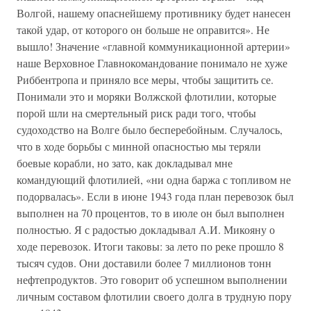
Волгой, нашему опаснейшему противнику будет нанесен
такой удар, от которого он больше не оправится». Не
вышло! Значение «главной коммуникационной артерии»
наше Верховное Главнокомандование понимало не хуже
Риббентропа и приняло все меры, чтобы защитить се.
Понимали это и моряки Волжской флотилии, которые
порой шли на смертельный риск ради того, чтобы
судоходство на Волге было бесперебойным. Случалось,
что в ходе борьбы с минной опасностью мы теряли
боевые корабли, но зато, как докладывал мне
командующий флотилией, «ни одна баржа с топливом не
подорвалась». Если в июне 1943 года план перевозок был
выполнен на 70 процентов, то в июле он был выполнен
полностью. Я с радостью докладывал А.И. Микояну о
ходе перевозок. Итоги таковы: за лето по реке прошло 8
тысяч судов. Они доставили более 7 миллионов тонн
нефтепродуктов. Это говорит об успешном выполнении
личным составом флотилии своего долга в трудную пору