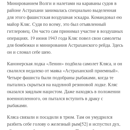
Минированием Волги и налетами на караваны судов в
районе Астрахани занималась специально выделенная
для этого фашистская воздушная эскадра. Командовал ею
майор Кляс. Судя по всему, это был отъявленный
гитлеровец. Он часто сам принимал участие в воздушных
операциях. 19 июня 1943 года Кляс повел свои самолеты
для бомбежки и минирования Астраханского рейда. Здесь
он и сломал себе шею.
Канонерская лодка «Ленин» подбила самолет Кляса, и он
свалился недалеко от маяка «Астраханский приемный».
Четыре фашиста были подобраны рыбаками, когда те
пытались скрыться на надувной резиновой лодке. Кляс
оказался заядлым нацистом. Даже находясь в положении
военнопленного, он пытался вступить в драку с
рыбаками.
Кляса связали и посадили в трюм. Там он умудрился
разбить себе голову о железный рым[52] и испустил дух,