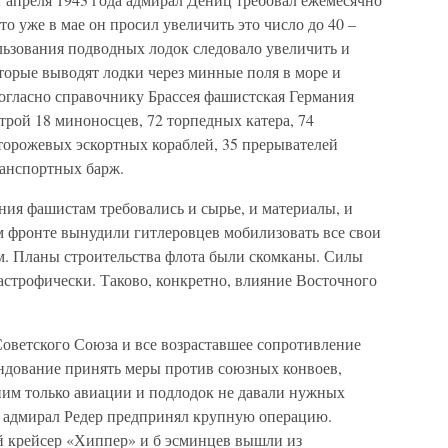
то уже в мае он просил увеличить это число до 40 –
льзования подводных лодок следовало увеличить и
торые выводят лодки через минные поля в море и
Согласно справочнику Брассея фашистская Германия
трой 18 миноносцев, 72 торпедных катера, 74
сторожевых эскортных кораблей, 35 прерывателей
ранспортных барж.
ния фашистам требовались и сырье, и материалы, и
м фронте вынудили гитлеровцев мобилизовать все свои
м. Планы строительства флота были скомканы. Силы
астрофически. Таково, конкретно, влияние Восточного
ветского Союза и все возраставшее сопротивление
ндование принять меры против союзных конвоев,
ним только авиации и подлодок не давали нужных
да адмирал Редер предпринял крупную операцию.
 крейсер «Хиппер» и б эсминцев вышли из