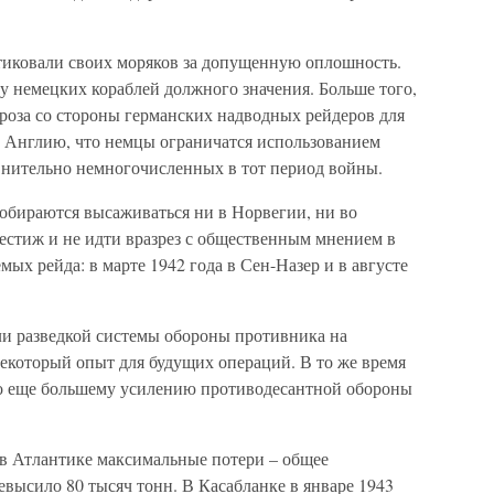
итиковали своих моряков за допущенную оплошность.
у немецких кораблей должного значения. Больше того,
гроза со стороны германских надводных рейдеров для
в Англию, что немцы ограничатся использованием
внительно немногочисленных в тот период войны.
собираются высаживаться ни в Норвегии, ни во
естиж и не идти вразрез с общественным мнением в
мых рейда: в марте 1942 года в Сен-Назер и в августе
ли разведкой системы обороны противника на
некоторый опыт для будущих операций. В то же время
по еще большему усилению противодесантной обороны
 в Атлантике максимальные потери – общее
высило 80 тысяч тонн. В Касабланке в январе 1943