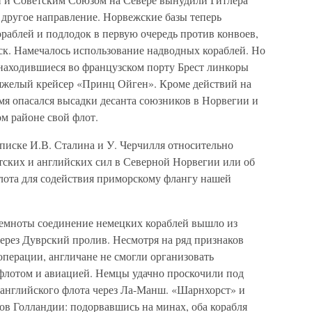
 другое направление. Норвежские базы теперь
раблей и подлодок в первую очередь против конвоев,
к. Намечалось использование надводных кораблей. Но
 находившиеся во французском порту Брест линкоры
тяжелый крейсер «Принц Ойген». Кроме действий на
мя опасался высадки десанта союзников в Норвегии и
ом районе свой флот.
писке И.В. Сталина и У. Черчилля относительно
ских и английских сил в Северной Норвегии или об
лота для содействия приморскому флангу нашей
 темноты соединение немецких кораблей вышло из
через Дуврский пролив. Несмотря на ряд признаков
операции, англичане не смогли организовать
флотом и авиацией. Немцы удачно проскочили под
 английского флота через Ла-Манш. «Шарнхорст» и
гов Голландии: подорвавшись на минах, оба корабля