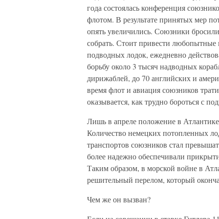
года состоялась конференция союзник
флотом. В результате принятых мер пот
опять увеличились. Союзники бросили
собрать. Стоит привести любопытные 
подводных лодок, ежедневно действов
борьбу около 3 тысяч надводных кораб
дирижаблей, до 70 английских и амери
время флот и авиация союзников трат
оказывается, как трудно бороться с п
Лишь в апреле положение в Атлантике
Количество немецких потопленных ло
транспортов союзников стал превышат
более надежно обеспечивали прикрыти
Таким образом, в морской войне в Атл
решительный перелом, который окончат
Чем же он вызван?
Если на совещании в ставке Гитлера 1