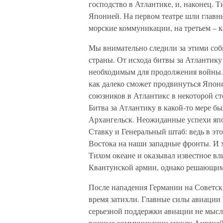
господство в Атлантике, и, наконец. 
Японией. На первом театре шли главны
морские коммуникации, на третьем – к
Мы внимательно следили за этими собы
страны. От исхода битвы за Атлантику
необходимым для продолжения войны. 
как далеко сможет продвинуться Япон
союзников в Атлантикс в некоторой ст
Битва за Атлантику в какой-то мере б
Архангельск. Неожиданные успехи япо
Ставку и Генеральный штаб: ведь в эт
Востока на наши западные фронты. И
Тихом океане и оказывал известное вл
Квантунской армии, однако решающим 
После нападения Германии на Советск
время затихли. Главные силы авиации 
серьезной поддержки авиации не мысл
важные коммуникации между Англией 