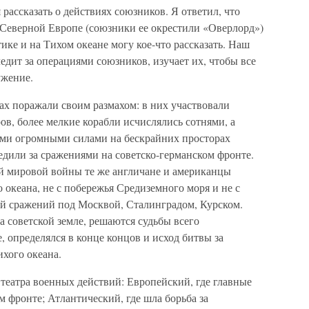
ассказать о действиях союзников. Я ответил, что
 Северной Европе (союзники ее окрестили «Оверлорд»)
тике и на Тихом океане могу кое-что рассказать. Наш
дит за операциями союзников, изучает их, чтобы все
ужение.
ах поражали своим размахом: в них участвовали
ов, более мелкие корабли исчислялись сотнями, а
тими огромными силами на бескрайних просторах
едили за сражениями на советско-германском фронте.
й мировой войны те же англичане и американцы
 океана, не с побережья Средиземного моря и не с
ей сражений под Москвой, Сталинградом, Курском.
а советской земле, решаются судьбы всего
е, определялся в конце концов и исход битвы за
хого океана.
театра военных действий: Европейский, где главные
м фронте; Атлантический, где шла борьба за