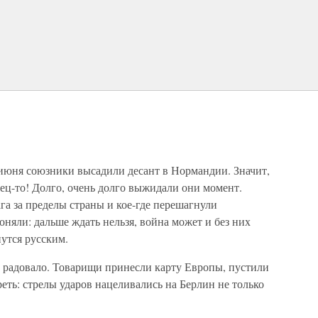
6 июня союзники высадили десант в Нормандии. Значит,
ец-то! Долго, очень долго выжидали они момент.
га за пределы страны и кое-где перешагнули
няли: дальше ждать нельзя, война может и без них
нутся русским.
а радовало. Товарищи принесли карту Европы, пустили
еть: стрелы ударов нацеливались на Берлин не только