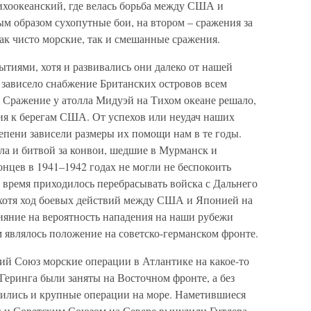
Тихоокеанский, где велась борьба между США и
м образом сухопутные бои, на втором – сражения за
ак чисто морские, так и смешанные сражения.
тиями, хотя и развивались они далеко от нашей
 зависело снабжение Британских островов всем
Сражение у атолла Мидуэй на Тихом океане решало,
ия к берегам США. От успехов или неудач наших
епени зависели размеры их помощи нам в те годы.
ыла и битвой за конвои, шедшие в Мурманск и
нцев в 1941–1942 годах не могли не беспокоить
о время приходилось перебрасывать войска с Дальнего
 хотя ход боевых действий между США и Японией на
ияние на вероятность нападения на наши рубежи
являлось положение на советско-германском фронте.
ий Союз морские операции в Атлантике на какое-то
Геринга были заняты на Восточном фронте, а без
ились и крупные операции на море. Наметившиеся
и Советским Союзом на Севере вынудили Гитлера