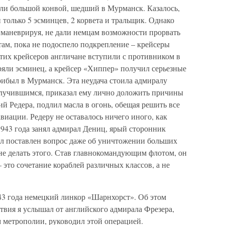
ли большой конвой, шедший в Мурманск. Казалось,
 только 5 эсминцев, 2 корвета и тральщик. Однако
 маневрируя, не дали немцам возможности прорвать
там, пока не подоспело подкрепление – крейсеры
их крейсеров англичане вступили с противником в
еряли эсминец, а крейсер «Хиппер» получил серьезные
ибыл в Мурманск. Эта неудача стоила адмиралу
случившимся, приказал ему лично доложить причины
й Редера, подлил масла в огонь, обещая решить все
виации. Редеру не оставалось ничего иного, как
 1943 года занял адмирал Дениц, ярый сторонник
л поставлен вопрос даже об уничтожении больших
не делать этого. Став главнокомандующим флотом, он
 это сочетание кораблей различных классов, а не
943 года немецкий линкор «Шарнхорст». Об этом
ствия я услышал от английского адмирала Фрезера,
метрополии, руководил этой операцией.