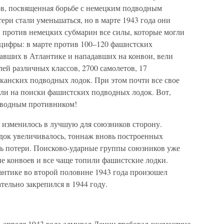
ов, посвященная борьбе с немецким подводным
ери стали уменьшаться, но в марте 1943 года они
 против немецких субмарин все силы, которые могли
цифры: в марте против 100–120 фашистских
авших в Атлантике и нападавших на конвои, вели
лей различных классов, 2700 самолетов, 17
канских подводных лодок. При этом почти все свое
или на поиски фашистских подводных лодок. Вот,
одводным противником!
 изменилось в лучшую для союзников сторону.
док увеличивалось, тоннаж вновь построенных
ь потери. Поисково-ударные группы союзников уже
е конвоев и все чаще топили фашистские лодки.
антике во второй половине 1943 года произошел
ельно закрепился в 1944 году.
1 апреля 1943 года адмирал Дениц требовал ежемесячно