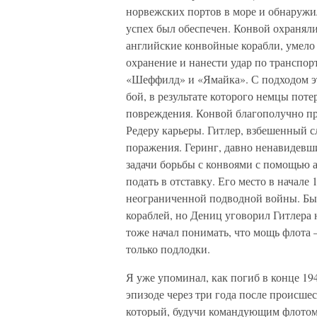
норвежских портов в море и обнаружи
успех был обеспечен. Конвой охраняли
английские конвойные корабли, умело
охранение и нанести удар по транспор
«Шеффилд» и «Ямайка». С подходом эт
бой, в результате которого немцы пот
повреждения. Конвой благополучно пр
Редеру карьеры. Гитлер, взбешенный 
поражения. Геринг, давно ненавидевши
задачи борьбы с конвоями с помощью а
подать в отставку. Его место в начале
неограниченной подводной войны. Бы
кораблей, но Дениц уговорил Гитлера 
тоже начал понимать, что мощь флота –
только подлодки.
Я уже упоминал, как погиб в конце 1
эпизоде через три года после происше
который, будучи командующим флотом 