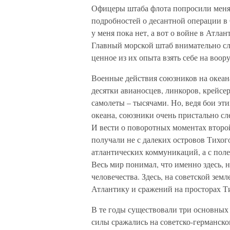
Офицеры штаба флота попросили меня р
подробностей о десантной операции в
у меня пока нет, а вот о войне в Атлан
Главный морской штаб внимательно сле
ценное из их опыта взять себе на воор
Военные действия союзников на океан
десятки авианосцев, линкоров, крейсер
самолеты – тысячами. Но, ведя бои э
океана, союзники очень пристально сл
И вести о поворотных моментах второ
получали не с далеких островов Тихого
атлантических коммуникаций, а с пол
Весь мир понимал, что именно здесь, н
человечества. Здесь, на советской земл
Атлантику и сражений на просторах Ти
В те годы существовали три основных 
силы сражались на советско-германско