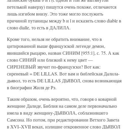
петелькой наверху) пишутся очень похоже, отличаются
лишь изгибом внизу. Это тоже могло послужить
причиной путаницы между b и l и исказить слово diable в
слово dialle, то есть в ДАЛИЛА.
Кроме того, нельзя не обратить внимание, что в
цитированной выше французской легенде демон,
явившийся рыцарю, назван СИНИМ [955:1], с. 75. А как
слово СИНИЙ или близкий к нему цвет —
СИРЕНЕВЫЙ звучит по-французски? Вот как:
сиреневый = DE LILLAS. Вот вам и библейская Далила-
дьявол, то есть DE LILLAS ДЬЯВОЛ, снова возникающая
в биографии Жиля де Рэ.
Таким образом, очень вероятно, что, говоря о коварной
женщине Далиде, Библия на самом деле первоначально
имела в виду женщину-ДЬЯВОЛА, соблазнившего
Самсона. Но потом, при редактировании Ветхого Завета
в XVI–XVII веках, излишне откровенное слово ДЬЯВОЛ