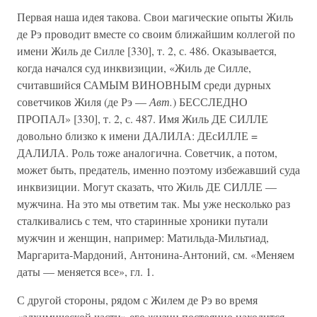
Первая наша идея такова. Свои магические опыты Жиль
де Рэ проводит вместе со своим ближайшим коллегой по
имени Жиль де Силле [330], т. 2, с. 486. Оказывается,
когда начался суд инквизиции, «Жиль де Силле,
считавшийся САМЫМ ВИНОВНЫМ среди дурных
советчиков Жиля (де Рэ —
Авт.
) БЕССЛЕДНО
ПРОПАЛ» [330], т. 2, с. 487. Имя Жиль ДЕ СИЛЛЕ
довольно близко к имени ДАЛИЛА: ДЕсИЛЛЕ =
ДАЛИЛА. Роль тоже аналогична. Советчик, а потом,
может быть, предатель, именно поэтому избежавший суда
инквизиции. Могут сказать, что Жиль ДЕ СИЛЛЕ —
мужчина. На это мы ответим так. Мы уже несколько раз
сталкивались с тем, что старинные хроники путали
мужчин и женщин, например: Матильда-Мильтиад,
Маргарита-Мардоний, Антонина-Антоний, см. «Меняем
даты — меняется все», гл. 1.
С другой стороны, рядом с Жилем де Рэ во время
«алхимической части» его жизни постоянно находится