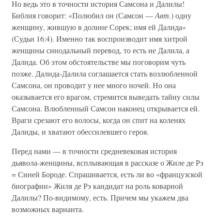
Но ведь это в точности история Самсона и Далилы!
Библия говорит: «Полюбил он (Самсон —
Авт.
) одну
женщину, жившую в долине Сорек; имя ей Далида»
(Судьи 16:4). Именно так воспроизводит имя хитрой
женщины синодальный перевод, то есть не Далила, а
Далида. Об этом обстоятельстве мы поговорим чуть
позже. Далида-Далила соглашается стать возлюбленной
Самсона, он проводит у нее много ночей. Но она
оказывается его врагом, стремится выведать тайну силы
Самсона. Влюбленный Самсон наконец открывается ей.
Враги срезают его волосы, когда он спит на коленях
Далиды, и хватают обессилевшего героя.
Перед нами — в точности средневековая история
дьявола-женщины, всплывающая в рассказе о Жиле де Рэ
= Синей Бороде. Спрашивается, есть ли во «французской
биографии» Жиля де Рэ кандидат на роль коварной
Далилы? По-видимому, есть. Причем мы укажем два
возможных варианта.