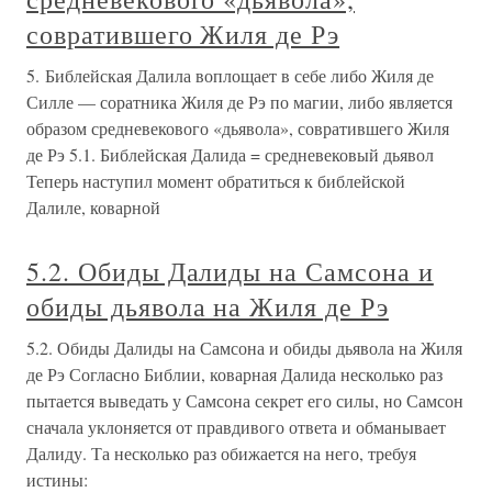
совратившего Жиля де Рэ
5. Библейская Далила воплощает в себе либо Жиля де
Силле — соратника Жиля де Рэ по магии, либо является
образом средневекового «дьявола», совратившего Жиля
де Рэ 5.1. Библейская Далида = средневековый дьявол
Теперь наступил момент обратиться к библейской
Далиле, коварной
5.2. Обиды Далиды на Самсона и
обиды дьявола на Жиля де Рэ
5.2. Обиды Далиды на Самсона и обиды дьявола на Жиля
де Рэ Согласно Библии, коварная Далида несколько раз
пытается выведать у Самсона секрет его силы, но Самсон
сначала уклоняется от правдивого ответа и обманывает
Далиду. Та несколько раз обижается на него, требуя
истины: