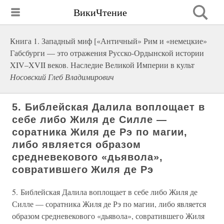
ВикиЧтение
Книга 1. Западный миф [«Античный» Рим и «немецкие»
Габсбурги — это отражения Русско-Ордынской истории
XIV–XVII веков. Наследие Великой Империи в культ
Носовский Глеб Владимирович
5. Библейская Далила воплощает в
себе либо Жиля де Силле —
соратника Жиля де Рэ по магии,
либо является образом
средневекового «дьявола»,
совратившего Жиля де Рэ
5. Библейская Далила воплощает в себе либо Жиля де
Силле — соратника Жиля де Рэ по магии, либо является
образом средневекового «дьявола», совратившего Жиля