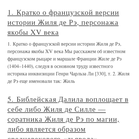
1. Кратко о французской версии
истории Жиля де Рэ, персонажа
якобы XV века
1. Кратко о французской версии истории Жиля де Рэ,
персонажа якобы XV века Мы расскажем об известном
французском рыцаре и маршале Франции Жиле де Рэ
(1404–1440), следуя в основном труду известного
историка инквизиции Генри Чарльза Ли [330], т. 2. Жиля
де Рэ еще именовали так: Жиль
5. Библейская Далила воплощает в
себе либо Жиля де Силле —
соратника Жиля де Рэ по магии,
либо является образом
средневекового «дьявола»,