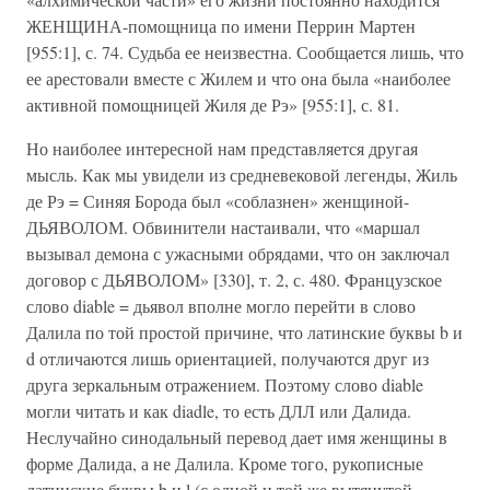
ЖЕНЩИНА-помощница по имени Перрин Мартен
[955:1], с. 74. Судьба ее неизвестна. Сообщается лишь, что
ее арестовали вместе с Жилем и что она была «наиболее
активной помощницей Жиля де Рэ» [955:1], с. 81.
Но наиболее интересной нам представляется другая
мысль. Как мы увидели из средневековой легенды, Жиль
де Рэ = Синяя Борода был «соблазнен» женщиной-
ДЬЯВОЛОМ. Обвинители настаивали, что «маршал
вызывал демона с ужасными обрядами, что он заключал
договор с ДЬЯВОЛОМ» [330], т. 2, с. 480. Французское
слово diable = дьявол вполне могло перейти в слово
Далила по той простой причине, что латинские буквы b и
d отличаются лишь ориентацией, получаются друг из
друга зеркальным отражением. Поэтому слово diable
могли читать и как diadle, то есть ДЛЛ или Далида.
Неслучайно синодальный перевод дает имя женщины в
форме Далида, а не Далила. Кроме того, рукописные
латинские буквы b и l (с одной и той же вытянутой