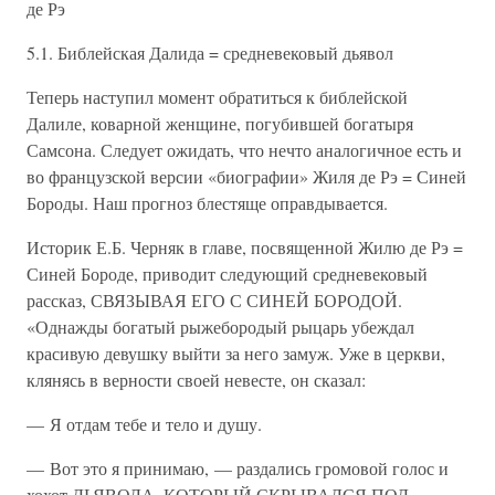
де Рэ
5.1. Библейская Далида = средневековый дьявол
Теперь наступил момент обратиться к библейской
Далиле, коварной женщине, погубившей богатыря
Самсона. Следует ожидать, что нечто аналогичное есть и
во французской версии «биографии» Жиля де Рэ = Синей
Бороды. Наш прогноз блестяще оправдывается.
Историк Е.Б. Черняк в главе, посвященной Жилю де Рэ =
Синей Бороде, приводит следующий средневековый
рассказ, СВЯЗЫВАЯ ЕГО С СИНЕЙ БОРОДОЙ.
«Однажды богатый рыжебородый рыцарь убеждал
красивую девушку выйти за него замуж. Уже в церкви,
клянясь в верности своей невесте, он сказал:
— Я отдам тебе и тело и душу.
— Вот это я принимаю, — раздались громовой голос и
хохот ДЬЯВОЛА, КОТОРЫЙ СКРЫВАЛСЯ ПОД