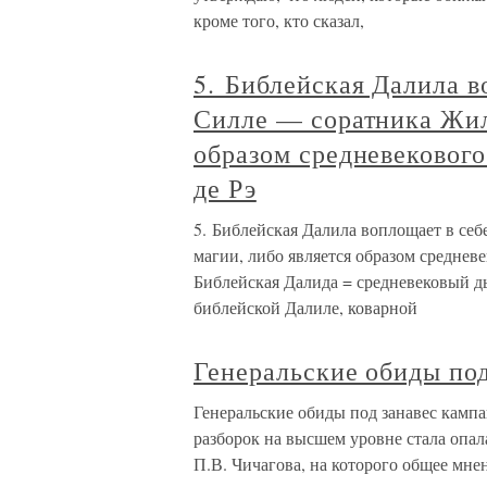
кроме того, кто сказал,
5. Библейская Далила в
Силле — соратника Жиля
образом средневекового
де Рэ
5. Библейская Далила воплощает в себ
магии, либо является образом средневе
Библейская Далида = средневековый дь
библейской Далиле, коварной
Генеральские обиды по
Генеральские обиды под занавес камп
разборок на высшем уровне стала опа
П.В. Чичагова, на которого общее мне