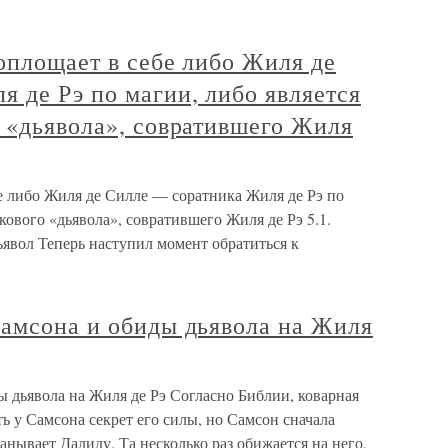
оплощает в себе либо Жиля де
 де Рэ по магии, либо является
 «дьявола», совратившего Жиля
е либо Жиля де Силле — соратника Жиля де Рэ по
кового «дьявола», совратившего Жиля де Рэ 5.1.
явол Теперь наступил момент обратиться к
Самсона и обиды дьявола на Жиля
 дьявола на Жиля де Рэ Согласно Библии, коварная
ь у Самсона секрет его силы, но Самсон сначала
анывает Далиду. Та несколько раз обижается на него,