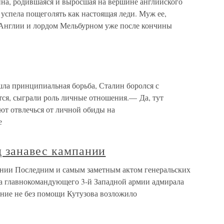
а, родившаяся и выросшая на вершине английского
 успела пощеголять как настоящая леди. Муж ее,
 Англии и лордом Мельбурном уже после кончины
ла принципиальная борьба, Сталин боролся с
ется, сыграли роль личные отношения.— Да, тут
ют отвлечься от личной обиды на
е
д занавес кампании
ании Последним и самым заметным актом генеральских
ла главнокомандующего 3-й Западной армии адмирала
ение не без помощи Кутузова возложило