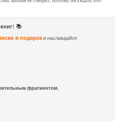
сона, Библия не говорит, поэтому обсуждать этот
книг! 📚
писки в подарок
и наслаждайся
омительным фрагментом.