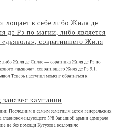
оплощает в себе либо Жиля де
 де Рэ по магии, либо является
 «дьявола», совратившего Жиля
е либо Жиля де Силле — соратника Жиля де Рэ по
кового «дьявола», совратившего Жиля де Рэ 5.1.
явол Теперь наступил момент обратиться к
д занавес кампании
ании Последним и самым заметным актом генеральских
ла главнокомандующего 3?й Западной армии адмирала
ние не без помощи Кутузова возложило