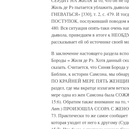
СЕРДИТ НА ЖИЛЯ за то, что он не пр
Жиль де Рэ пытается ублажить дьяв
ГНЕВАТЬСЯ» [330], т. 2, с. 479. И 
ПОСТУПОК, послуживший поводом к его
480. Вся ситуация опять-таки очень н
дьявола, приведшем в итоге к НЕО
рассказывает ей об источнике своей м
В заключение настоящего раздела всп
Бороды = Жиля де Рэ. Хотя данный сюже
сказать. Считается, что Синяя Борода
Библии, к истории Самсона, мы обнар
ПО КРАЙНЕЙ МЕРЕ ПЯТЬ ЖЕНЩИН, из
раздел, где мы вкратце излагаем ветх
мере одна из жен Самсона была СОЖЖ
15:6). Обратим также внимание на то,
Авт.
) ПРОИЗОШЛА ССОРА С ЖЕНОЙ,
73. Практически то же самое сооб
которая уходит от него к другому (Суд