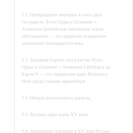
5.2. Превращение империи в союз двух
государств: Руси-Орды и Османии =
Атамании Библейское завоевание земли
обетованной — это ордынско-атаманское
завоевание пятнадцатого века
5.3. Западная Европа под властью Руси-
Орды и Османии = Атамании Габсбурги до
Карла V — это ордынские цари Великого
Новгорода глазами европейцев
5.4. Начало религиозного раскола
5.5. Русские цари-ханы XV века
5.6. Завоевание Америки в XV веке Русью-