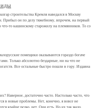
биды
разгар строительства Кремля наведался в Москву
. Прибыл он по делу тяжебному, впрочем, на первый
ло что-то кашинскому старожилу на племянников. То со
 малорусские помещики оказываются гораздо богаче
гами. Только абсолютно бездарные, ни на что не
огатств. Все остальные быстро пошли в гору. Издавна
х? Наверное, достаточно часто. Настолько часто, что
ся в новые проблемы. Нет, конечно, я вовсе не
ся крайне редко, нет. Они есть. Но их так мало,