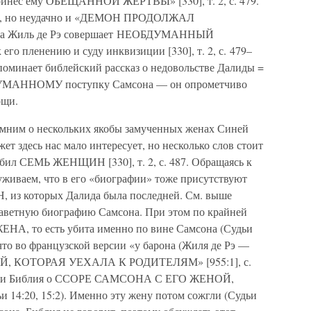
инес ему ОБЕЩАННОЙ ЖЕРТВЫ» [330], т. 2, с. 479.
ола, но неудачно и «ДЕМОН ПРОДОЛЖАЛ
тогда Жиль де Рэ совершает НЕОБДУМАННЫЙ
 пленению и суду инквизиции [330], т. 2, с. 479–
апоминает библейский рассказ о недовольстве Далиды =
БДУМАННОМУ поступку Самсона — он опрометчиво
ощи.
омним о нескольких якобы замученных женах Синей
т здесь нас мало интересует, но несколько слов стоит
 убил СЕМЬ ЖЕНЩИН [330], т. 2, с. 487. Обращаясь к
уживаем, что в его «биографии» тоже присутствуют
 которых Далида была последней. См. выше
озаветную биографию Самсона. При этом по крайней
ЕНА, то есть убита именно по вине Самсона (Судьи
 что во французской версии «у барона (Жиля де Рэ —
 КОТОРАЯ УЕХАЛА К РОДИТЕЛЯМ» [955:1], с.
щает и Библия о ССОРЕ САМСОНА С ЕГО ЖЕНОЙ,
ьи 14:20, 15:2). Именно эту жену потом сожгли (Судьи