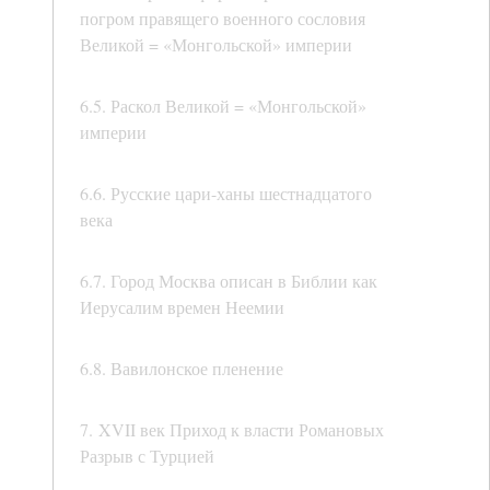
погром правящего военного сословия
Великой = «Монгольской» империи
6.5. Раскол Великой = «Монгольской»
империи
6.6. Русские цари-ханы шестнадцатого
века
6.7. Город Москва описан в Библии как
Иерусалим времен Неемии
6.8. Вавилонское пленение
7. XVII век Приход к власти Романовых
Разрыв с Турцией