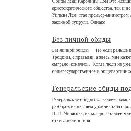
Обиды леди Каролины Лэм Эта женщин
аристократического общества, так и не
Уильям Лэм, стал премьер-министром
законной супруги. Однако
Без личной обиды
Без личной обиды — Но если раньше ш
Троцким, с правыми, а здесь, мне каж
сыграло, конечно… Когда люди не уме
общегосударственное и общепартийно
Генеральские обиды по
Генеральские обиды под занавес камп
разборок на высшем уровне стала опа
П. В. Чичагова, на которого общее мн
ответственность за