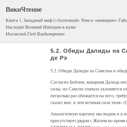
ВикиЧтение
Книга 1. Западный миф [«Античный» Рим и «немецкие» Габс
Наследие Великой Империи в культ
Носовский Глеб Владимирович
5.2. Обиды Далиды на С
де Рэ
5.2. Обиды Далиды на Самсона и обид
Согласно Библии, коварная Далида нес
силы, но Самсон сначала уклоняется о
несколько раз обижается на него, 
сказал мне, в чем великая сила твоя» (С
Аналогичную картину мы видим и в ис
присутствует рядом с Жилем во врем