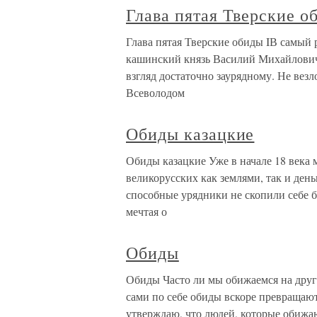
Глава пятая Тверские о
Глава пятая Тверские обиды IВ самый 
кашинский князь Василий Михайлович
взгляд достаточно заурядному. Не вез
Всеволодом
Обиды казацкие
Обиды казацкие Уже в начале 18 века
великорусских как землями, так и день
способные урядники не скопили себе б
мечтая о
Обиды
Обиды Часто ли мы обижаемся на други
сами по себе обиды вскоре превращают
утверждаю, что людей, которые обижают