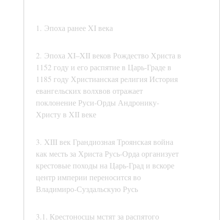
1. Эпоха ранее XI века
2. Эпоха XI–XII веков Рождество Христа в
1152 году и его распятие в Царь-Граде в
1185 году Христианская религия История
евангельских волхвов отражает
поклонение Руси-Орды Андронику-
Христу в XII веке
3. XIII век Грандиозная Троянская война
как месть за Христа Русь-Орда организует
крестовые походы на Царь-Град и вскоре
центр империи переносится во
Владимиро-Суздальскую Русь
3.1. Крестоносцы мстят за распятого