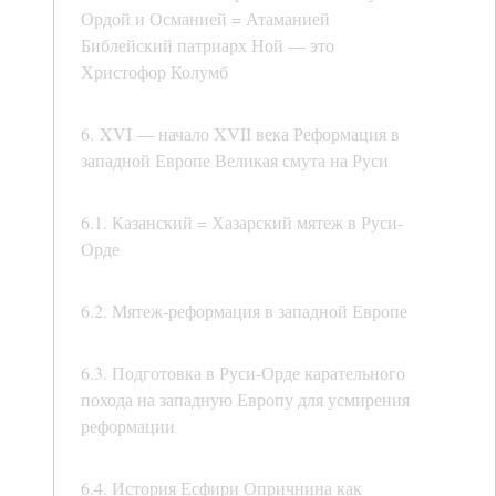
Ордой и Османией = Атаманией
Библейский патриарх Ной — это
Христофор Колумб
6. XVI — начало XVII века Реформация в
западной Европе Великая смута на Руси
6.1. Казанский = Хазарский мятеж в Руси-
Орде
6.2. Мятеж-реформация в западной Европе
6.3. Подготовка в Руси-Орде карательного
похода на западную Европу для усмирения
реформации
6.4. История Есфири Опричнина как