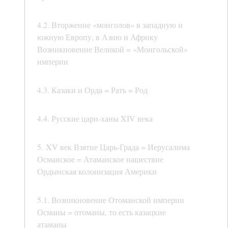
4.2. Вторжение «монголов» в западную и
южную Европу, в Азию и Африку
Возникновение Великой = «Монгольской»
империи
4.3. Казаки и Орда = Рать = Род
4.4. Русские цари-ханы XIV века
5. XV век Взятие Царь-Града = Иерусалима
Османское = Атаманское нашествие
Ордынская колонизация Америки
5.1. Возникновение Отоманской империи
Османы = отоманы, то есть казацкие
атаманы