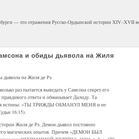
бурги — это отражения Русско-Ордынской истории XIV–XVII ве
амсона и обиды дьявола на Жиля
ы дьявола на Жиля де Рэ
колько раз пытается выведать у Самсона секрет его
т правдивого ответа и обманывает Далиду. Та
требуя истины: «ТЫ ТРИЖДЫ ОБМАНУЛ МЕНЯ и не
удьи 16:15).
тории Жиля де Рэ. Демон-дьявол постоянно
я его магических опытов. Причем «ДЕМОН БЫЛ