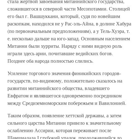
стала жертвой завоевания митаннийского государства,
сложившегося в северной части Месопотамии. Столицей
его был г. Вашшуккани, который, судя по новейшим
раскопкам, находился не у Рас-эль-Айна, в долине Хабура
(по первоначальным предположениям), а у Тель-Хуэра, т.
е. несколько дальше на юго-запад. Основным населением
Митанни были хурриты. Наряду с ними видную роль
играли здесь арии, почитавшие ведийских богов.
Позднее оба народа полностью слились.
Усиление торгового значения финикийских городов-
государств, по-видимому, положительно сказалось на
развитии митаннийского общества, владевшего
Евфратом и являвшегося одновременно посредником
между Средиземноморским побережьем и Вавилонией.
Таким образом, появление хеттской державы, а затем
сильного царства Митанни привело к значительному
ослаблению Ассирии, которая переживает после
Шамшиадада I глубокий упадок, продолжавшийся до