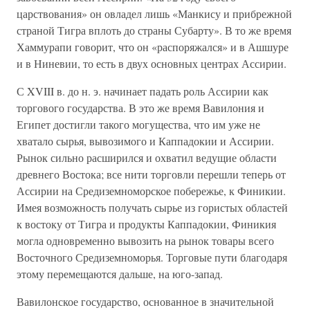
царствования» он овладел лишь «Манкису и прибрежной
страной Тигра вплоть до страны Субарту». В то же время
Хаммурапи говорит, что он «распоряжался» и в Ашшуре
и в Ниневии, то есть в двух основных центрах Ассирии.
С XVIII в. до н. э. начинает падать роль Ассирии как
торгового государства. В это же время Вавилония и
Египет достигли такого могущества, что им уже не
хватало сырья, вывозимого и Каппадокии и Ассирии.
Рынок сильно расширился и охватил ведущие области
древнего Востока; все нити торговли перешли теперь от
Ассирии на Средиземноморское побережье, к Финикии.
Имея возможность получать сырье из гористых областей
к востоку от Тигра и продукты Каппадокии, Финикия
могла одновременно вывозить на рынок товары всего
Восточного Средиземноморья. Торговые пути благодаря
этому перемещаются дальше, на юго-запад.
Вавилонское государство, основанное в значительной