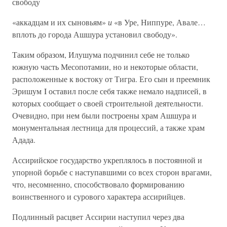
свободу
«аккадцам и их сыновьям»
и
«в Уре, Ниппуре, Авале…
вплоть до города Ашшура установил свободу».
Таким образом, Илушума подчинил себе не только
южную часть Месопотамии, но и некоторые области,
расположенные к востоку от Тигра. Его сын и преемник
Эришум I оставил после себя также немало надписей, в
которых сообщает о своей строительной деятельности.
Очевидно, при нем были построены храм Ашшура и
монументальная лестница для процессий, а также храм
Адада.
Ассирийское государство укреплялось в постоянной и
упорной борьбе с наступавшими со всех сторон врагами,
что, несомненно, способствовало формированию
воинственного и сурового характера ассирийцев.
Подлинный расцвет Ассирии наступил через два