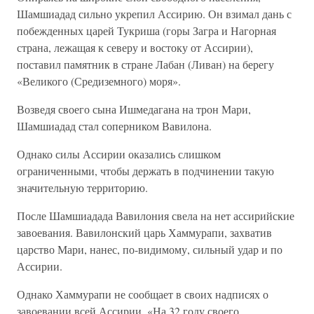
Шамшиадад сильно укрепил Ассирию. Он взимал дань с
побежденных царей Тукриша (горы Загра и Нагорная
страна, лежащая к северу и востоку от Ассирии),
поставил памятник в стране Лабан (Ливан) на берегу
«Великого (Средиземного) моря».
Возведя своего сына Ишмедагана на трон Мари,
Шамшиадад стал соперником Вавилона.
Однако силы Ассирии оказались слишком
ограниченными, чтобы держать в подчинении такую
значительную территорию.
После Шамшиадада Вавилония свела на нет ассирийские
завоевания. Вавилонский царь Хаммурапи, захватив
царство Мари, нанес, по-видимому, сильный удар и по
Ассирии.
Однако Хаммурапи не сообщает в своих надписях о
завоевании всей Ассирии. «На 32 году своего