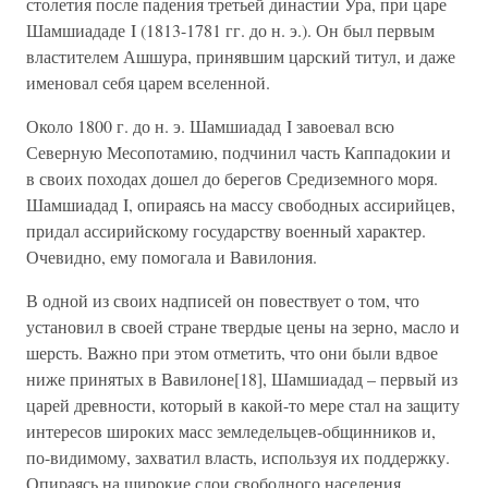
столетия после падения третьей династии Ура, при царе
Шамшиададе I (1813-1781 гг. до н. э.). Он был первым
властителем Ашшура, принявшим царский титул, и даже
именовал себя царем вселенной.
Около 1800 г. до н. э. Шамшиадад I завоевал всю
Северную Месопотамию, подчинил часть Каппадокии и
в своих походах дошел до берегов Средиземного моря.
Шамшиадад I, опираясь на массу свободных ассирийцев,
придал ассирийскому государству военный характер.
Очевидно, ему помогала и Вавилония.
В одной из своих надписей он повествует о том, что
установил в своей стране твердые цены на зерно, масло и
шерсть. Важно при этом отметить, что они были вдвое
ниже принятых в Вавилоне[18], Шамшиадад – первый из
царей древности, который в какой-то мере стал на защиту
интересов широких масс земледельцев-общинников и,
по-видимому, захватил власть, используя их поддержку.
Опираясь на широкие слои свободного населения,