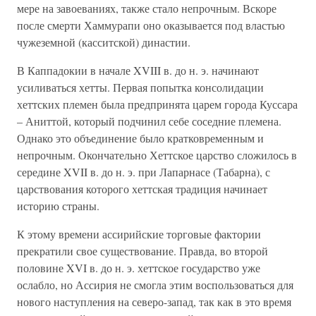
мере на завоеваниях, также стало непрочным. Вскоре
после смерти Хаммурапи оно оказывается под властью
чужеземной (касситской) династии.
В Каппадокии в начале XVIII в. до н. э. начинают
усиливаться хетты. Первая попытка консолидации
хеттских племен была предпринята царем города Куссара
– Аниттой, который подчинил себе соседние племена.
Однако это объединение было кратковременным и
непрочным. Окончательно Хеттское царство сложилось в
середине XVII в. до н. э. при Лапарнасе (Табарна), с
царствования которого хеттская традиция начинает
историю страны.
К этому времени ассирийские торговые фактории
прекратили свое существование. Правда, во второй
половине XVI в. до н. э. хеттское государство уже
ослабло, но Ассирия не смогла этим воспользоваться для
нового наступления на северо-запад, так как в это время