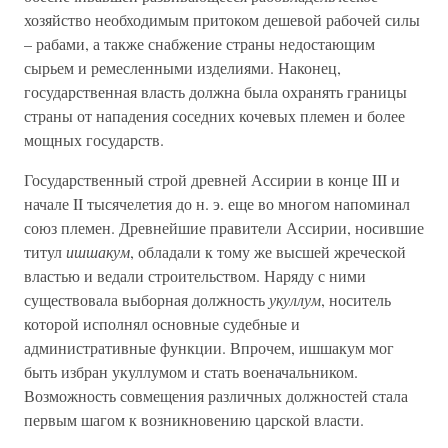
хозяйство необходимым притоком дешевой рабочей силы
– рабами, а также снабжение страны недостающим
сырьем и ремесленными изделиями. Наконец,
государственная власть должна была охранять границы
страны от нападения соседних кочевых племен и более
мощных государств.
Государственный строй древней Ассирии в конце III и
начале II тысячелетия до н. э. еще во многом напоминал
союз племен. Древнейшие правители Ассирии, носившие
титул
ишшакум
, обладали к тому же высшей жреческой
властью и ведали строительством. Наряду с ними
существовала выборная должность
укуллум
, носитель
которой исполнял основные судебные и
административные функции. Впрочем, ишшакум мог
быть избран укуллумом и стать военачальником.
Возможность совмещения различных должностей стала
первым шагом к возникновению царской власти.