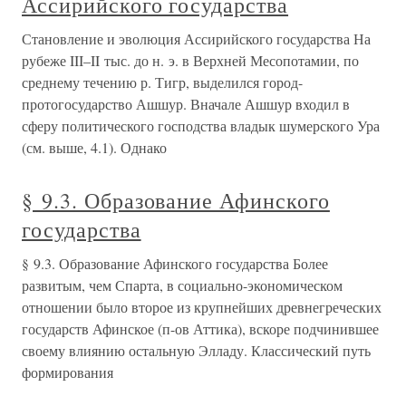
Ассирийского государства
Становление и эволюция Ассирийского государства На
рубеже III–II тыс. до н. э. в Верхней Месопотамии, по
среднему течению р. Тигр, выделился город-
протогосударство Ашшур. Вначале Ашшур входил в
сферу политического господства владык шумерского Ура
(см. выше, 4.1). Однако
§ 9.3. Образование Афинского
государства
§ 9.3. Образование Афинского государства Более
развитым, чем Спарта, в социально-экономическом
отношении было второе из крупнейших древнегреческих
государств Афинское (п-ов Аттика), вскоре подчинившее
своему влиянию остальную Элладу. Классический путь
формирования