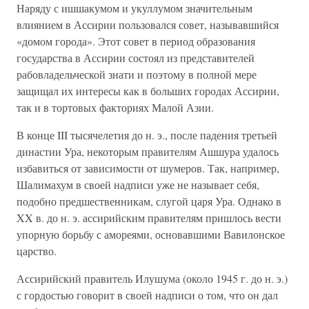
Наряду с ишшакумом и укуллумом значительным
влиянием в Ассирии пользовался совет, называвшийся
«домом города». Этот совет в период образования
государства в Ассирии состоял из представителей
рабовладельческой знати и поэтому в полной мере
защищал их интересы как в больших городах Ассирии,
так и в тортовых факториях Малой Азии.
В конце III тысячелетия до н. э., после падения третьей
династии Ура, некоторым правителям Ашшура удалось
избавиться от зависимости от шумеров. Так, например,
Шалимахум в своей надписи уже не называет себя,
подобно предшественникам, слугой царя Ура. Однако в
XX в. до н. э. ассирийским правителям пришлось вести
упорную борьбу с амореями, основавшими Вавилонское
царство.
Ассирийский правитель Илушума (около 1945 г. до н. э.)
с гордостью говорит в своей надписи о том, что он дал