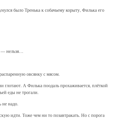
Сунулся было Тренька к собачьему корыту, Филька его
ы — нельзя…
распаренную овсянку с мясом.
ни глотают. А Филька поодаль прохаживается, плёткой
ьей еды не трогали.
 не надо.
кую идти. Тоже чем ни то позавтракать. Но с порога