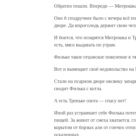
Обратно пошли. Впереди — Митрошка, 
Оно б сподручнее было с вечера всё по
дворе. Да впроголодь держит свою чел
И боится, что позарятся Митрошка и Тр
есть, мясо выдавать по утрам.
Фильке такое отцовское повеление в тя
Вот и вымещает своё недовольство на
Стали на псарном дворе овсянку запари
сводит Филька с котла.
А есть Треньке охота — спасу нет!
Иной раз устраивает себе Филька поте
пищей. За живот от смеха хватается, г
корытом от борзых али от гончих отпи
оскаленных.