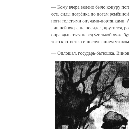
— Кому вчера велено было конуру попр
есть силы псарёнка по ногам ремённой
ноги толстыми онучами-портянками. А
лишней вчера не посидел, крутился, ро
оправдываться перед Филькой хуже бу
того кротостью и послушанием утихом
— Оплошал, государь-батюшка. Винов