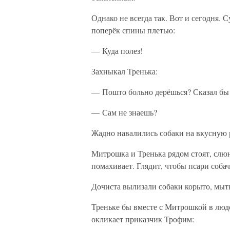
Однако не всегда так. Вот и сегодня. 
поперёк спины плетью:
— Куда полез!
Захныкал Тренька:
— Пошто больно дерёшься? Сказал б
— Сам не знаешь?
Жадно навалились собаки на вкусную 
Митрошка и Тренька рядом стоят, слю
помахивает. Глядит, чтобы псари собач
Дочиста вылизали собаки корыто, мыть
Треньке бы вместе с Митрошкой в людс
окликает приказчик Трофим: