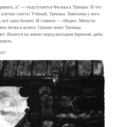
авить, а? — подступается Филька к Треньке. И что
 плетью хлесть! Учёный, Тренька. Замотаны у него
 всё одно больно. И главное — обидно. Минуты
вно белка в колесе. Однако знает Тренька:
дет. Валится на землю перед молодым барином, дабы
ирить.
ат!