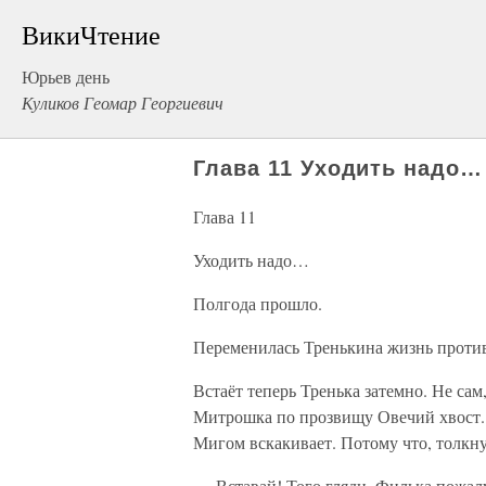
ВикиЧтение
Юрьев день
Куликов Геомар Георгиевич
Глава 11 Уходить надо…
Глава 11
Уходить надо…
Полгода прошло.
Переменилась Тренькина жизнь против
Встаёт теперь Тренька затемно. Не сам
Митрошка по прозвищу Овечий хвост. И
Мигом вскакивает. Потому что, толкну
— Вставай! Того гляди, Филька пожал