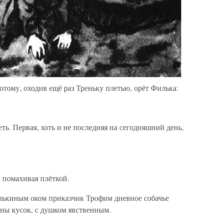
отому, оходив ещё раз Треньку плетью, орёт Филька:
еть. Первая, хоть и не последняя на сегодняшний день,
 помахивая плёткой.
лькиным оком приказчик Трофим дневное собачье
ины кусок, с душком явственным.