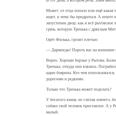
Может, от отца попало или ещё какая 
ищет, к чему бы придраться. А нешто 
запустении двор, как и всё рытовское 
грязь, которую Тренька с дряхлым Ми
Орёт Филька, грозит плетью:
— Дармоеды! Пороть вас на конюшне к
Верно. Хороши борзые у Рытова. Боле
Тренька, откуда они взялись. Пограби
царю боярина. Кто чем попользовался
дорогими и редкими.
Только что Тренька может поделать?
У богатого князя, не считая ловчего, 
собаке свой человек приставлен. А у Р
малый.