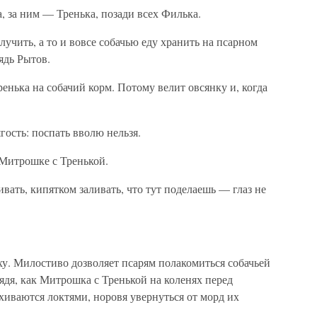
за ним — Тренька, позади всех Филька.
лучить, а то и вовсе собачью еду хранить на псарном
ядь Рытов.
енька на собачий корм. Потому велит овсянку и, когда
гость: поспать вволю нельзя.
 Митрошке с Тренькой.
вать, кипятком заливать, что тут поделаешь — глаз не
ху. Милостиво дозволяет псарям полакомиться собачьей
лядя, как Митрошка с Тренькой на коленях перед
хиваются локтями, норовя увернуться от морд их