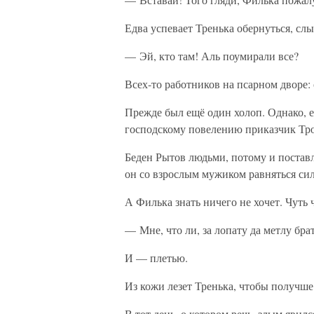
Едва успевает Тренька обернуться, сл
— Эй, кто там! Аль поумирали все?
Всех-то работников на псарном дворе:
Прежде был ещё один холоп. Однако, е
господскому повелению приказчик Тр
Беден Рытов людьми, потому и поставл
он со взрослым мужиком равняться си
А Филька знать ничего не хочет. Чуть 
— Мне, что ли, за лопату да метлу бра
И — плетью.
Из кожи лезет Тренька, чтобы получше
В тот день, о котором речь, злым явил