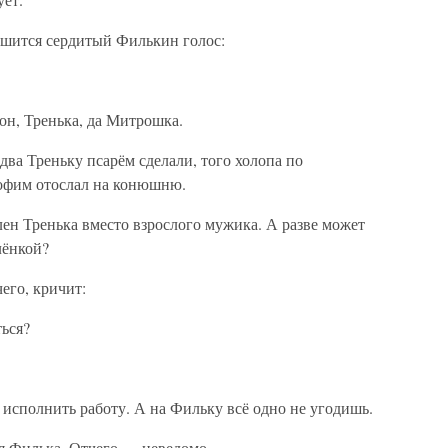
ышится сердитый Филькин голос:
 он, Тренька, да Митрошка.
два Треньку псарём сделали, того холопа по
офим отослал на конюшню.
ен Тренька вместо взрослого мужика. А разве может
лёнкой?
чего, кричит:
ться?
 исполнить работу. А на Фильку всё одно не угодишь.
ся Филька. Отчего — неведомо.