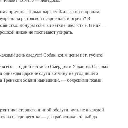
тому причина. Только зыркает Филька по сторонам,
мудрено на рытовской псарне найти огрехи? В
хозяйство. Конуры собачьи ветхие, щелястые. В них —
трошкой никак не поспевают убирать.
аждый день следует! Собак, коим цены нет, губите!
е всего — одной ветви со Смердом и Урваном. Слышал
ли однажды царские слуги вотчину не угодившего
, а Тренькин хозяин нынешний, — боярскими псами,
борзятника старшего и иной обслуги, чуть не к каждой
ытова на три десятка — два работника: старый да