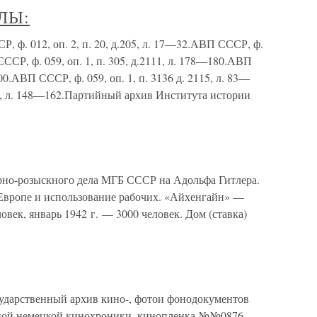
ЛЫ:
012, оп. 2, п. 20, д.205, л. 17—32.АВП СССР, ф.
 СССР, ф. 059, оп. 1, п. 305, д.2111, л. 178—180.АВП
 100.АВП СССР, ф. 059, оп. 1, п. 3136 д. 2115, л. 83—
д.5, л. 148—162.Партийный архив Института истории
но-розыскного дела МГБ СССР на Адольфа Гитлера.
 Европе и использование рабочих. «Айхенгайн» —
овек, январь 1942 г. — 3000 человек. Дом (ставка)
ударственный архив кино-, фотои фонодокументов
ной немецкой кинохроники, кинопленка №№0876,