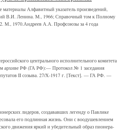
е материалы Алфавитный указатель произведений,
й В.И. Ленина. М., 1966; Справочный том к Полному
. 2. М., 1970.Андреев А.А. Профсоюзы за 4 года
ероссийского центрального исполнительного комитета
ом архиве РФ (ГА РФ):— Протокол № 1 заседания
утатов II созыва. 27/Х-1917 г. [Текст]. — ГА РФ. —
нерских лидеров, создававших легенду о Павлике
есовала его подлинная жизнь. Они с воодушевлением
ского движения яркий и убедительный образ пионера-