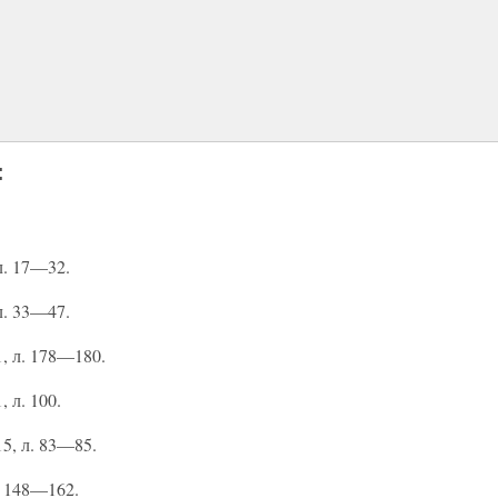
:
 л. 17—32.
 л. 33—47.
1, л. 178—180.
, л. 100.
15, л. 83—85.
л. 148—162.