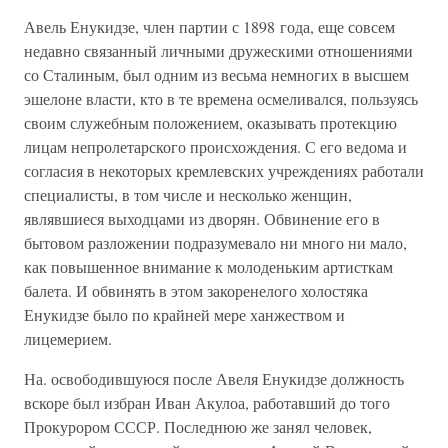
Авель Енукидзе, член партии с 1898 года, еще совсем
недавно связанный личными дружескими отношениями
со Сталиным, был одним из весьма немногих в высшем
эшелоне власти, кто в те времена осмеливался, пользуясь
своим служебным положением, оказывать протекцию
лицам непролетарского происхождения. С его ведома и
согласия в некоторых кремлевских учреждениях работали
специалисты, в том числе и несколько женщин,
являвшиеся выходцами из дворян. Обвинение его в
бытовом разложении подразумевало ни много ни мало,
как повышенное внимание к молоденьким артисткам
балета. И обвинять в этом закоренелого холостяка
Енукидзе было по крайней мере ханжеством и
лицемерием.
На. освободившуюся после Авеля Енукидзе должность
вскоре был избран Иван Акулоа, работавший до того
Прокурором СССР. Последнюю же занял человек,