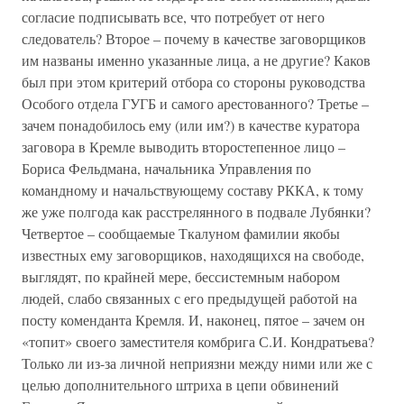
согласие подписывать все, что потребует от него
следователь? Второе – почему в качестве заговорщиков
им названы именно указанные лица, а не другие? Каков
был при этом критерий отбора со стороны руководства
Особого отдела ГУГБ и самого арестованного? Третье –
зачем понадобилось ему (или им?) в качестве куратора
заговора в Кремле выводить второстепенное лицо –
Бориса Фельдмана, начальника Управления по
командному и начальствующему составу РККА, к тому
же уже полгода как расстрелянного в подвале Лубянки?
Четвертое – сообщаемые Ткалуном фамилии якобы
известных ему заговорщиков, находящихся на свободе,
выглядят, по крайней мере, бессистемным набором
людей, слабо связанных с его предыдущей работой на
посту коменданта Кремля. И, наконец, пятое – зачем он
«топит» своего заместителя комбрига С.И. Кондратьева?
Только ли из-за личной неприязни между ними или же с
целью дополнительного штриха в цепи обвинений