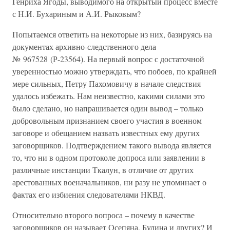
Генриха Ягоды, выводимого на открытый процесс вместе
с Н.И. Бухариным и А.И. Рыковым?
Попытаемся ответить на некоторые из них, базируясь на
документах архивно-следственного дела
№ 967528 (Р-23564). На первый вопрос с достаточной
уверенностью можно утверждать, что побоев, по крайней
мере сильных, Петру Пахомовичу в начале следствия
удалось избежать. Нам неизвестно, какими силами это
было сделано, но напрашивается один вывод – только
добровольным признанием своего участия в военном
заговоре и обещанием назвать известных ему других
заговорщиков. Подтверждением такого вывода является
то, что ни в одном протоколе допроса или заявлении в
различные инстанции Ткалун, в отличие от других
арестованных военачальников, ни разу не упоминает о
фактах его избиения следователями НКВД.
Относительно второго вопроса – почему в качестве
заговорщиков он называет Осепяна, Булина и других? И