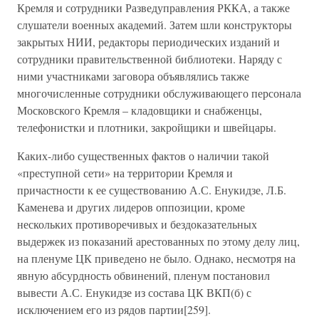
Кремля и сотрудники Разведуправления РККА, а также
слушатели военных академий. Затем шли конструкторы
закрытых НИИ, редакторы периодических изданий и
сотрудники правительственной библиотеки. Наряду с
ними участниками заговора объявлялись также
многочисленные сотрудники обслуживающего персонала
Московского Кремля – кладовщики и снабженцы,
телефонистки и плотники, закройщики и швейцары.
Каких-либо существенных фактов о наличии такой
«преступной сети» на территории Кремля и
причастности к ее существованию А.С. Енукидзе, Л.Б.
Каменева и других лидеров оппозиции, кроме
нескольких противоречивых и бездоказательных
выдержек из показаний арестованных по этому делу лиц,
на пленуме ЦК приведено не было. Однако, несмотря на
явную абсурдность обвинений, пленум постановил
вывести А.С. Енукидзе из состава ЦК ВКП(б) с
исключением его из рядов партии[259].