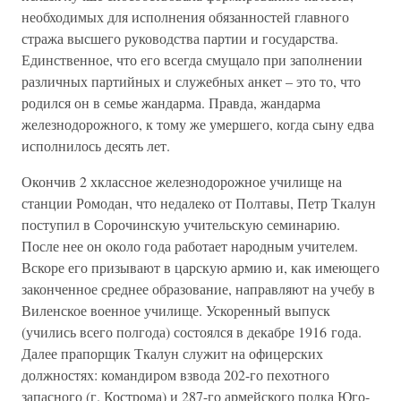
необходимых для исполнения обязанностей главного
стража высшего руководства партии и государства.
Единственное, что его всегда смущало при заполнении
различных партийных и служебных анкет – это то, что
родился он в семье жандарма. Правда, жандарма
железнодорожного, к тому же умершего, когда сыну едва
исполнилось десять лет.
Окончив 2 хклассное железнодорожное училище на
станции Ромодан, что недалеко от Полтавы, Петр Ткалун
поступил в Сорочинскую учительскую семинарию.
После нее он около года работает народным учителем.
Вскоре его призывают в царскую армию и, как имеющего
законченное среднее образование, направляют на учебу в
Виленское военное училище. Ускоренный выпуск
(учились всего полгода) состоялся в декабре 1916 года.
Далее прапорщик Ткалун служит на офицерских
должностях: командиром взвода 202-го пехотного
запасного (г. Кострома) и 287-го армейского полка Юго-