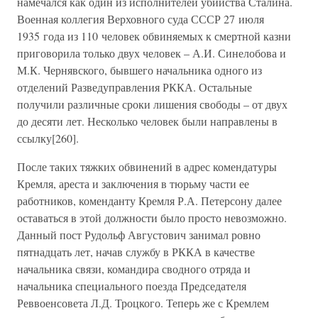
намечался как один из исполнителей убийства Сталина.
Военная коллегия Верховного суда СССР 27 июля
1935 года из 110 человек обвиняемых к смертной казни
приговорила только двух человек – А.И. Синелобова и
М.К. Чернявского, бывшего начальника одного из
отделений Разведуправления РККА. Остальные
получили различные сроки лишения свободы – от двух
до десяти лет. Несколько человек были направлены в
ссылку[260].
После таких тяжких обвинений в адрес комендатуры
Кремля, ареста и заключения в тюрьму части ее
работников, коменданту Кремля Р.А. Петерсону далее
оставаться в этой должности было просто невозможно.
Данный пост Рудольф Августович занимал ровно
пятнадцать лет, начав службу в РККА в качестве
начальника связи, командира сводного отряда и
начальника специального поезда Председателя
Реввоенсовета Л.Д. Троцкого. Теперь же с Кремлем