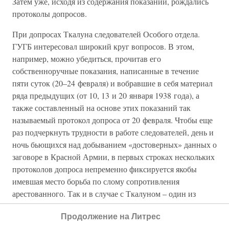
Затем уже, исходя из содержания показаний, рождались
протоколы допросов.
При допросах Ткалуна следователей Особого отдела.
ГУГБ интересовал широкий круг вопросов. В этом,
например, можно убедиться, прочитав его
собственноручные показания, написанные в течение
пяти суток (20–24 февраля) и вобравшие в себя материал
ряда предыдущих (от 10, 13 и 20 января 1938 года), а
также составленный на основе этих показаний так
называемый протокол допроса от 20 февраля. Чтобы еще
раз подчеркнуть трудности в работе следователей, день и
ночь бьющихся над добыванием «достоверных» данных о
заговоре в Красной Армии, в первых строках нескольких
протоколов допроса непременно фиксируется якобы
имевшая место борьба по слому сопротивления
арестованного. Так и в случае с Ткалуном – один из
первых протоколов его допроса открывается вопросом
Продолжение на Литрес
следователя, содержащим констатацию факта будто бы