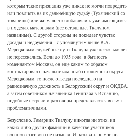
которым такие признания уже никак не могли повредить
или повлиять на их дальнейшую судьбу (Тухачевский со
товарищи) или же мало что добавляли к уже имеющимся
в их делах материалам (все остальные, Ткалуном
названные). С другой стороны не покидает чувство
досады и недоумения – с упомянутым выше К.А.
Мерецковым служебные пути Ткалуна уже несколько лет
не пересекались. Если до 1935 года, в бытность
комендантом Москвы, он еще каким-то образом
контактировал с начальником штаба столичного округа
Мерецковым, то после отъезда последнего на
равнозначную должность в Белорусский округ и ОКДВА,
а затем советником начальника Генштаба в Испанию,
подобные встречи и разговоры представляются весьма
проблематичными.
Безусловно, Гамарник Ткалуну никогда ни этих, ни
каких-либо других фамилий в качестве участников
военного заговора не называл. И называть не мог по