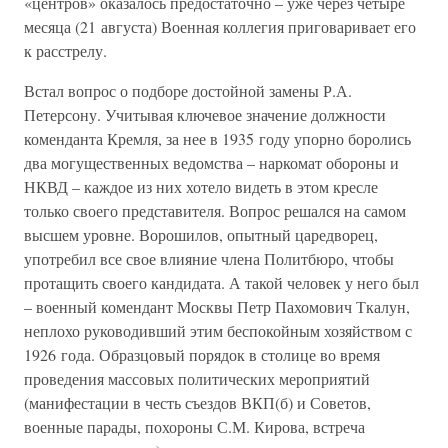
«центров» оказалось предостаточно – уже через четыре
месяца (21 августа) Военная коллегия приговаривает его
к расстрелу.
Встал вопрос о подборе достойной замены Р.А.
Петерсону. Учитывая ключевое значение должности
коменданта Кремля, за нее в 1935 году упорно боролись
два могущественных ведомства – наркомат обороны и
НКВД – каждое из них хотело видеть в этом кресле
только своего представителя. Вопрос решался на самом
высшем уровне. Ворошилов, опытный царедворец,
употребил все свое влияние члена Политбюро, чтобы
протащить своего кандидата. А такой человек у него был
– военный комендант Москвы Петр Пахомович Ткалун,
неплохо руководивший этим беспокойным хозяйством с
1926 года. Образцовый порядок в столице во время
проведения массовых политических мероприятий
(манифестации в честь съездов ВКП(б) и Советов,
военные парады, похороны С.М. Кирова, встреча