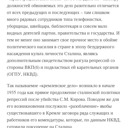
должностей обвиняемых это дело разительно отличается
от всех предыдущих и последующих – там слишком
много рядовых сотрудников типа телефонистки,
уборщицы, швейцара, библиотекаря и совсем мало
видных деятелей партии, правительства и государства. И
тем не менее оно занимает свое прочное место в обойме
политического насилия в стране в эпоху безудержного
насаждения культа личности Сталина, являясь
дополнительным свидетельством разгула репрессий со
стороны ВКП(б) и подвластных ей карательных органов
(ОГПУ, НКВД).
Так называемое «кремлевское дело» возникло в начале
1935 года как прямое продолжение сталинской политики
репрессий после убийства С.М. Кирова. Поводом же для
его возникновения послужило «разоблачение» якобы
существовавшего в Кремле заговора ряда служащих и
работников его комендатуры, которые, по данным НКВД,
готовили покушение на Сталина.