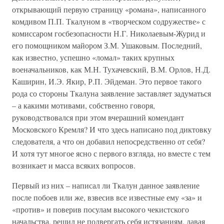
открывающий первую страницу «романа», написанного
комдивом П.П. Ткалуном в «творческом содружестве» с
комиссаром госбезопасности Н.Г. Николаевым-Журид и
его помощником майором З.М. Ушаковым. Последний,
как известно, успешно «ломал» таких крупных
военачальников, как М.Н. Тухачевский, В.М. Орлов, Н.Д.
Каширин, И.Э. Якир, Р.П. Эйдеман. Это первое такого
рода со стороны Ткалуна заявление заставляет задуматься
– а какими мотивами, собственно говоря,
руководствовался при этом вчерашний комендант
Московского Кремля? И что здесь написано под диктовку
следователя, а что он добавил непосредственно от себя?
И хотя тут многое ясно с первого взгляда, но вместе с тем
возникает и масса всяких вопросов.
Первый из них – написал ли Ткалун данное заявление
после побоев или же, взвесив все известные ему «за» и
«против» и поверив посулам высокого чекистского
начальства, решил не подвергать себя истязаниям, давая