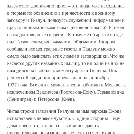
здесь ответ достаточно прост – эти люди уже находились
в тюрьме по обвинению в причастности к военному
заговору и Ткалун, пользуясь служебной информацией и
просто личным знакомством с руководством ГУГБ, имел
о том достоверные сведения. К тому же об аресте и суде
над Тухачевским, Фельдманом, Эйдеманом, Якиром
сообщали все центральные газеты и Ткалуну можно
смело было зачислять этих людей в заговорщики. Что же
касается других названных им лиц, то ни один из них не
находился на свободе к моменту ареста Ткалуна. Пик
репрессий среди них пришелся на июль и ноябрь
1937 года. Все они в момент ареста работали в Москве, за
исключением Векличева (Ростов-на-Дону). Германовича
(Ленинград) и Петерсона (Киев).
Читая строки заявления Ткалуна на имя наркома Ежова,
испытываешь двоякое чувство. С одной стороны – ему
делает честь то, что он, согласившись давать
признательные показания, делает это за счет тех лиц,