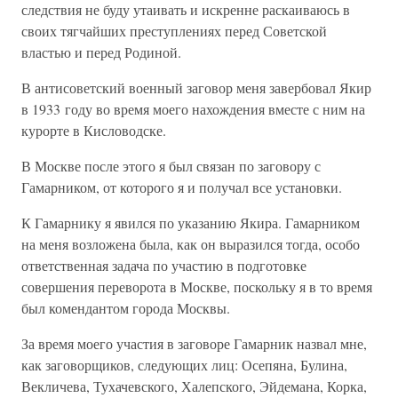
следствия не буду утаивать и искренне раскаиваюсь в
своих тягчайших преступлениях перед Советской
властью и перед Родиной.
В антисоветский военный заговор меня завербовал Якир
в 1933 году во время моего нахождения вместе с ним на
курорте в Кисловодске.
В Москве после этого я был связан по заговору с
Гамарником, от которого я и получал все установки.
К Гамарнику я явился по указанию Якира. Гамарником
на меня возложена была, как он выразился тогда, особо
ответственная задача по участию в подготовке
совершения переворота в Москве, поскольку я в то время
был комендантом города Москвы.
За время моего участия в заговоре Гамарник назвал мне,
как заговорщиков, следующих лиц: Осепяна, Булина,
Векличева, Тухачевского, Халепского, Эйдемана, Корка,