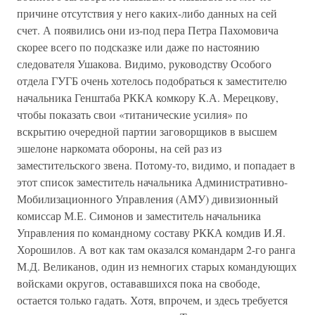
причине отсутствия у него каких-либо данных на сей
счет. А появились они из-под пера Петра Пахомовича
скорее всего по подсказке или даже по настоянию
следователя Ушакова. Видимо, руководству Особого
отдела ГУГБ очень хотелось подобраться к заместителю
начальника Генштаба РККА комкору К.А. Мерецкову,
чтобы показать свои «титанические усилия» по
вскрытию очередной партии заговорщиков в высшем
эшелоне наркомата обороны, на сей раз из
заместительского звена. Потому-то, видимо, и попадает в
этот список заместитель начальника Административно-
Мобилизационного Управления (АМУ) дивизионный
комиссар М.Е. Симонов и заместитель начальника
Управления по командному составу РККА комдив И.Я.
Хорошилов. А вот как там оказался командарм 2-го ранга
М.Д. Великанов, один из немногих старых командующих
войсками округов, остававшихся пока на свободе,
остается только гадать. Хотя, впрочем, и здесь требуется