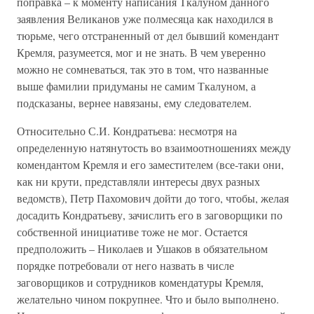
поправка – к моменту написания Ткалуном данного
заявления Великанов уже полмесяца как находился в
тюрьме, чего отстраненный от дел бывший комендант
Кремля, разумеется, мог и не знать. В чем уверенно
можно не сомневаться, так это в том, что названные
выше фамилии придуманы не самим Ткалуном, а
подсказаны, вернее навязаны, ему следователем.
Относительно С.И. Кондратьева: несмотря на
определенную натянутость во взаимоотношениях между
комендантом Кремля и его заместителем (все-таки они,
как ни крути, представляли интересы двух разных
ведомств), Петр Пахомович дойти до того, чтобы, желая
досадить Кондратьеву, зачислить его в заговорщики по
собственной инициативе тоже не мог. Остается
предположить – Николаев и Ушаков в обязательном
порядке потребовали от него назвать в числе
заговорщиков и сотрудников комендатуры Кремля,
желательно чином покрупнее. Что и было выполнено.