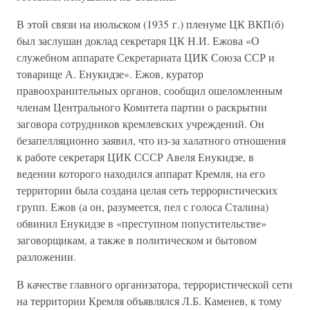
В этой связи на июльском (1935 г.) пленуме ЦК ВКП(б)
был заслушан доклад секретаря ЦК Н.И. Ежова «О
служебном аппарате Секретариата ЦИК Союза ССР и
товарище А. Енукидзе». Ежов, куратор
правоохранительных органов, сообщил ошеломленным
членам Центрального Комитета партии о раскрытии
заговора сотрудников кремлевских учреждений. Он
безапелляционно заявил, что из-за халатного отношения
к работе секретаря ЦИК СССР Авеля Енукидзе, в
ведении которого находился аппарат Кремля, на его
территории была создана целая сеть террористических
групп. Ежов (а он, разумеется, пел с голоса Сталина)
обвинил Енукидзе в «преступном попустительстве»
заговорщикам, а также в политическом и бытовом
разложении.
В качестве главного организатора, террористической сети
на территории Кремля объявлялся Л.Б. Каменев, к тому