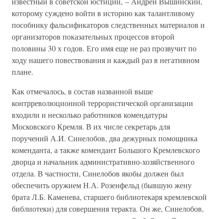
известный в советской юстиции, – Андрей Вышинский,
которому суждено войти в историю как талантливому
пособнику фальсификаторов следственных материалов и
организаторов показательных процессов второй
половины 30 х годов. Его имя еще не раз прозвучит по
ходу нашего повествования и каждый раз в негативном
плане.
Как отмечалось, в состав названной выше
контрреволюционной террористической организации
входили и несколько работников комендатуры
Московского Кремля. В их числе секретарь для
поручений А.И. Синелобов, два дежурных помощника
коменданта, а также комендант Большого Кремлевского
дворца и начальник административно-хозяйственного
отдела. В частности, Синелобов якобы должен был
обеспечить оружием Н.А. Розенфельд (бывшую жену
брата Л.Б. Каменева, старшего библиотекаря кремлевской
библиотеки) для совершения теракта. Он же, Синелобов,