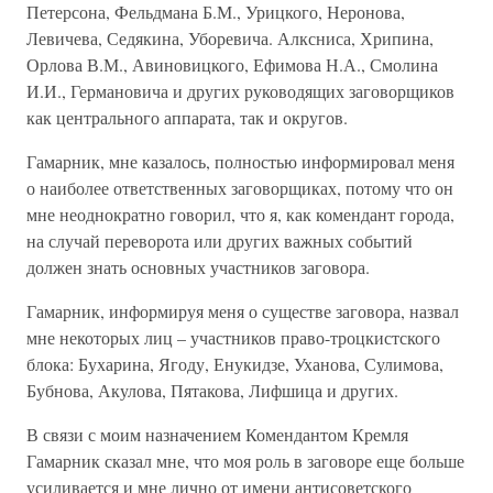
Петерсона, Фельдмана Б.М., Урицкого, Неронова,
Левичева, Седякина, Уборевича. Алксниса, Хрипина,
Орлова В.М., Авиновицкого, Ефимова Н.А., Смолина
И.И., Германовича и других руководящих заговорщиков
как центрального аппарата, так и округов.
Гамарник, мне казалось, полностью информировал меня
о наиболее ответственных заговорщиках, потому что он
мне неоднократно говорил, что я, как комендант города,
на случай переворота или других важных событий
должен знать основных участников заговора.
Гамарник, информируя меня о существе заговора, назвал
мне некоторых лиц – участников право-троцкистского
блока: Бухарина, Ягоду, Енукидзе, Уханова, Сулимова,
Бубнова, Акулова, Пятакова, Лифшица и других.
В связи с моим назначением Комендантом Кремля
Гамарник сказал мне, что моя роль в заговоре еще больше
усиливается и мне лично от имени антисоветского