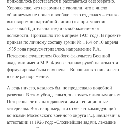
приходилось расставаться и расставаться безвозвратно.
Хорошо еще, что из армии не уволили, что в число
обвиняемых не попал и вообще легко отделался – только
выговором по партийной линии («за притупление
классовой бдительности») и освобождением от
должности. Произошло это в апреле 1935 года. В проекте
приказа по личному составу армии № 1164 от 10 апреля
1935 года предусматривалось направление Р.А.
Петерсона слушателем Особого факультета Военной
академии имени М.В. Фрунзе, однако рукой наркома эта
формулировка была изменена – Ворошилов зачислил его
в свое распоряжение.
А ведь ничего, казалось бы, не предвещало подобной
развязки. В этом убеждаешься, знакомясь с личным делом
Петерсона, читая находящиеся там аттестационные
материалы. Вот. например, что отмечает командующий
войсками Московского военного округа Г.Д. Базилевич в
аттестации за 1926 год: «Сложнейшие задачи, лежащие