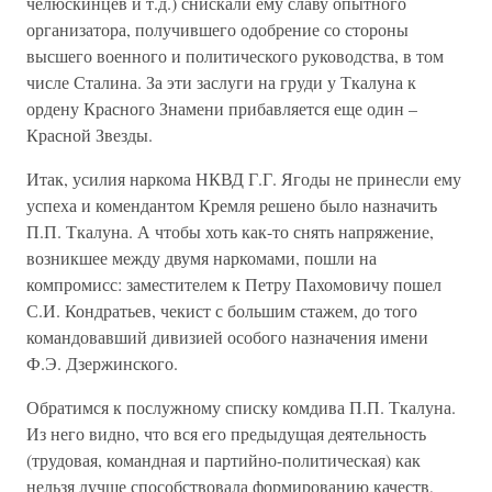
челюскинцев и т.д.) снискали ему славу опытного
организатора, получившего одобрение со стороны
высшего военного и политического руководства, в том
числе Сталина. За эти заслуги на груди у Ткалуна к
ордену Красного Знамени прибавляется еще один –
Красной Звезды.
Итак, усилия наркома НКВД Г.Г. Ягоды не принесли ему
успеха и комендантом Кремля решено было назначить
П.П. Ткалуна. А чтобы хоть как-то снять напряжение,
возникшее между двумя наркомами, пошли на
компромисс: заместителем к Петру Пахомовичу пошел
С.И. Кондратьев, чекист с большим стажем, до того
командовавший дивизией особого назначения имени
Ф.Э. Дзержинского.
Обратимся к послужному списку комдива П.П. Ткалуна.
Из него видно, что вся его предыдущая деятельность
(трудовая, командная и партийно-политическая) как
нельзя лучше способствовала формированию качеств,