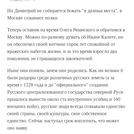
Но Димитрий не собирается бежать "в далныа места", в
Москве созывают полки.
Теперь оставим на время Олега Рязанского и обратимся в
Москву. Можно по-разному думать об Иване Калите, но
он обеспечил своей вотчине сорок лет спокойной от
вражеских набегов жизни, и за это время взросло два
поколения, не страшащихся завоевателей.
Ныне они поняли, зачем они родились. Как ни велики б
были раздоры среди различных русских земель (а за
время с 1228 года и до "официального" создания
Русского централизованного государства северной Руси
пришлось вынести около ста внутренних усобиц и 160
внешних войн), русские люди всегда сознавали единство
своей страны, своей культуры, свое собственное
единство. Сейчас наступал срок воплотить, что может
оно наяву.