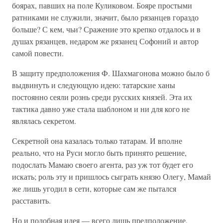
боярах, павших на поле Куликовом. Бояре простыми
ратниками не служили, значит, было рязанцев гораздо
больше? С кем, чьи? Сражение это крепко отдалось и в
душах рязанцев, недаром же рязанец Софоний и автор
самой повести.
В защиту предположения Ф. Шахмагонова можно было б
выдвинуть и следующую идею: татарские ханы
постоянно сеяли рознь среди русских князей. Эта их
тактика давно уже стала шаблоном и ни для кого не
являлась секретом.
Секретной она казалась только татарам. И вполне
реально, что на Руси могло быть принято решение,
подослать Мамаю своего агента, раз уж тот будет его
искать; роль эту и пришлось сыграть князю Олегу, Мамай
же лишь угодил в сети, которые сам же пытался
расставить.
Но и подобная идея — всего лишь предположение,