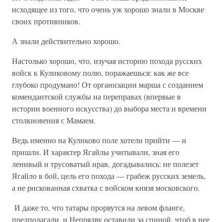
исходящее из того, что очень уж хорошо знали в Москве
своих противников.
А знали действительно хорошо.
Настолько хорошо, что, изучая историю похода русских
войск к Куликовому полю, поражаешься: как же все
глубоко продумано! От организации марша с созданием
комендантской службы на переправах (впервые в
истории военного искусства) до выбора места и времени
столкновения с Мамаем.
Ведь именно на Куликово поле хотели прийти — и
пришли. И характер Ягайлы учитывали, зная его
ленивый и трусоватый нрав, догадывались: не полезет
Ягайло в бой, цель его похода — грабеж русских земель,
а не рискованная схватка с войском князя московского.
И даже то, что татары прорвутся на левом фланге,
предполагали, и Непрядву оставили за спиной, чтоб в нее