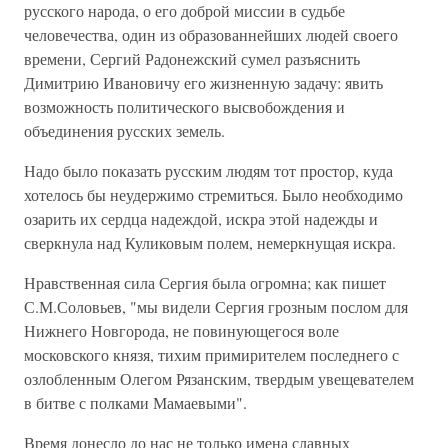
русского народа, о его доброй миссии в судьбе
человечества, один из образованнейших людей своего
времени, Сергий Радонежский сумел разъяснить
Димитрию Ивановичу его жизненную задачу: явить
возможность политического высвобождения и
объединения русских земель.
Надо было показать русским людям тот простор, куда
хотелось бы неудержимо стремиться. Было необходимо
озарить их сердца надеждой, искра этой надежды и
сверкнула над Куликовым полем, немеркнущая искра.
Нравственная сила Сергия была огромна; как пишет
С.М.Соловьев, "мы видели Сергия грозным послом для
Нижнего Новгорода, не повинующегося воле
московского князя, тихим примирителем последнего с
озлобленным Олегом Рязанским, твердым увещевателем
в битве с полками Мамаевыми".
Время донесло до нас не только имена славных