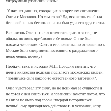
хитроумный рязанский князь?
У нас нет данных, говорящих о секретном соглашении
Олега с Москвою. Но сам-то он? Да, вся жизнь его была
беспокойна, как беспокоен и зол был удел его деда и отца.
Всю жизнь Олег пытался отомстить врагам за старые
обиды, но лишь прибавлял себе новые. Он не был
плохим человеком, Олег, и его политика по отношению к
Москве была следствием постоянного раздраженного
недоумения: почему?
Пройдут века, и историк М.П. Погодин заметит, что
целые княжества подпали под власть московских князей,
"повинуясь силе какого-то естественного тяготения".
Олег чувствовал эту силу, но не понимал ее сущности и
не хотел с ней смириться. Иловайский заметит потом, что
у Олега не было под собой "твердой исторической
почвы", ему приходилось действовать в условиях, когда