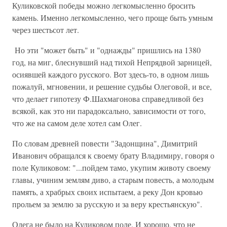
Куликовской победы можно легкомысленно бросить
камень. Именно легкомысленно, чего проще быть умным
через шестьсот лет.
Но эти "может быть" и "однажды" пришлись на 1380
год, на миг, блеснувший над тихой Непрядвой зарницей,
осиявшей каждого русского. Вот здесь-то, в одном лишь
пожалуй, мгновении, и решение судьбы Олеговой, и все,
что делает гипотезу Ф.Шахмагонова справедливой без
всякой, как это ни парадоксально, зависимости от того,
что же на самом деле хотел сам Олег.
По словам древней повести "Задонщина", Димитрий
Иванович обращался к своему брату Владимиру, говоря о
поле Куликовом: "...пойдем тамо, укупим животу своему
главы, учиним землям диво, а старым повесть, а молодым
память, а храбрых своих испытаем, а реку Дон кровью
прольем за землю за русскую и за веру крестьянскую".
Олега не было на Куликовом поле. И хорошо, что не