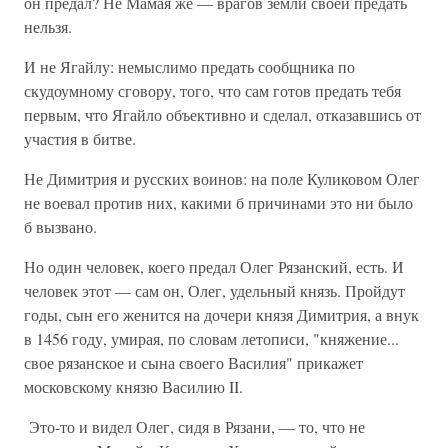
он предал? Не Мамая же — врагов земли своей предать
нельзя.
И не Ягайлу: немыслимо предать сообщника по
скудоумному сговору, того, что сам готов предать тебя
первым, что Ягайло объективно и сделал, отказавшись от
участия в битве.
Не Димитрия и русских воинов: на поле Куликовом Олег
не воевал против них, какими б причинами это ни было
б вызвано.
Но один человек, коего предал Олег Рязанский, есть. И
человек этот — сам он, Олег, удельный князь. Пройдут
годы, сын его женится на дочери князя Димитрия, а внук
в 1456 году, умирая, по словам летописи, "княжение...
свое рязанское и сына своего Василия" прикажет
московскому князю Василию II.
Это-то и видел Олег, сидя в Рязани, — то, что не