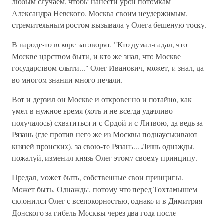
любым случаем, чтобы нанести урон потомкам
Александра Невского. Москва своим неудержимым,
стремительным ростом вызывала у Олега бешеную тоску.
В народе-то вскоре заговорят: "Кто думал-гадал, что
Москве царством быти, и кто же знал, что Москве
государством слыти..." Олег Иванович, может, и знал, да
во многом знании много печали.
Вот и дерзил он Москве и откровенно и потайно, как
умел в нужное время (хоть и не всегда удачливо
получалось) схватиться и с Ордой и с Литвою, да ведь за
Рязань (где против него же из Москвы поднауськивают
князей пронских), за свою-то Рязань... Лишь однажды,
пожалуй, изменил князь Олег этому своему принципу.
Предал, может быть, собственные свои принципы.
Может быть. Однажды, потому что перед Тохтамышем
склонился Олег с всепокорностью, однако и в Димитрия
Донского за гибель Москвы через два года после