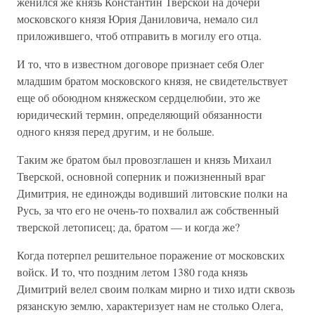
женился же князь Константин Тверской на дочери
московского князя Юрия Даниловича, немало сил
приложившего, чтоб отправить в могилу его отца.
И то, что в известном договоре признает себя Олег
младшим братом московского князя, не свидетельствует
еще об обоюдном княжеском сердцелюбии, это же
юридический термин, определяющий обязанности
одного князя перед другим, и не больше.
Таким же братом был провозглашен и князь Михаил
Тверской, основной соперник и пожизненный враг
Димитрия, не единожды водивший литовские полки на
Русь, за что его не очень-то похвалил аж собственный
тверской летописец; да, братом — и когда же?
Когда потерпел решительное поражение от московских
войск. И то, что поздним летом 1380 года князь
Димитрий велел своим полкам мирно и тихо идти сквозь
рязанскую землю, характеризует нам не столько Олега,