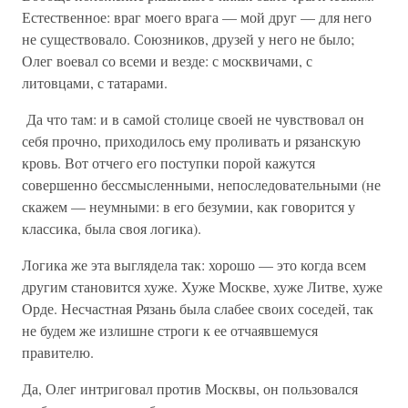
Естественное: враг моего врага — мой друг — для него
не существовало. Союзников, друзей у него не было;
Олег воевал со всеми и везде: с москвичами, с
литовцами, с татарами.
Да что там: и в самой столице своей не чувствовал он
себя прочно, приходилось ему проливать и рязанскую
кровь. Вот отчего его поступки порой кажутся
совершенно бессмысленными, непоследовательными (не
скажем — неумными: в его безумии, как говорится у
классика, была своя логика).
Логика же эта выглядела так: хорошо — это когда всем
другим становится хуже. Хуже Москве, хуже Литве, хуже
Орде. Несчастная Рязань была слабее своих соседей, так
не будем же излишне строги к ее отчаявшемуся
правителю.
Да, Олег интриговал против Москвы, он пользовался