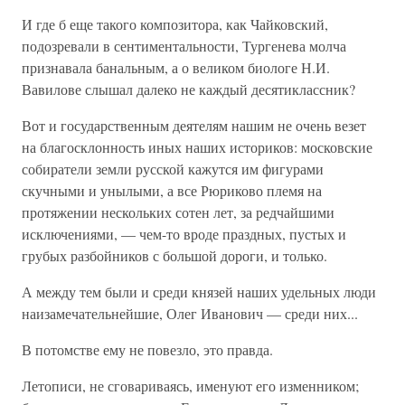
И где б еще такого композитора, как Чайковский,
подозревали в сентиментальности, Тургенева молча
признавала банальным, а о великом биологе Н.И.
Вавилове слышал далеко не каждый десятиклассник?
Вот и государственным деятелям нашим не очень везет
на благосклонность иных наших историков: московские
собиратели земли русской кажутся им фигурами
скучными и унылыми, а все Рюриково племя на
протяжении нескольких сотен лет, за редчайшими
исключениями, — чем-то вроде праздных, пустых и
грубых разбойников с большой дороги, и только.
А между тем были и среди князей наших удельных люди
наизамечательнейшие, Олег Иванович — среди них...
В потомстве ему не повезло, это правда.
Летописи, не сговариваясь, именуют его изменником;