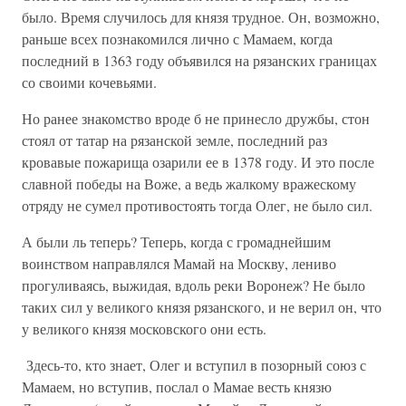
было. Время случилось для князя трудное. Он, возможно,
раньше всех познакомился лично с Мамаем, когда
последний в 1363 году объявился на рязанских границах
со своими кочевьями.
Но ранее знакомство вроде б не принесло дружбы, стон
стоял от татар на рязанской земле, последний раз
кровавые пожарища озарили ее в 1378 году. И это после
славной победы на Воже, а ведь жалкому вражескому
отряду не сумел противостоять тогда Олег, не было сил.
А были ль теперь? Теперь, когда с громаднейшим
воинством направлялся Мамай на Москву, лениво
прогуливаясь, выжидая, вдоль реки Воронеж? Не было
таких сил у великого князя рязанского, и не верил он, что
у великого князя московского они есть.
Здесь-то, кто знает, Олег и вступил в позорный союз с
Мамаем, но вступив, послал о Мамае весть князю