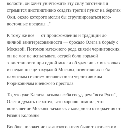
волости, он хочет уничтожить эту силу тяготения и
стремится инстинктивно создать третий пункт на берегах
Оки, около которого могли бы сгруппироваться юго-
восточные пределы..."
К тому же все — от происхождения и традиций до
личной заинтересованности — бросало Олега в борьбу с
Москвой. Потомок мятежного рода князей черниговских,
он не мог не испытывать острой боли горькой
завистливости при одной мысли об удачливых выскочках
из недавно еще захудалой Москвы, освятивших себя
памятным сиянием ненавистного черниговским
Рюриковичам киевского престола.
То, что уже Калита называл себя государем "всеа Руси",
Олег и думать не хотел, зато хорошо помнил, что
возвышение Москвы началось с коварного отторжения от
Рязани Коломны.
Вообще положение рязанского князя было трагическим.