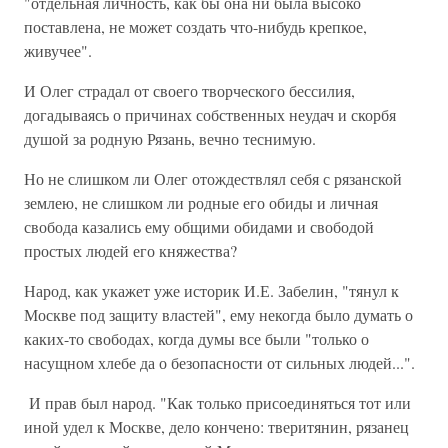
"отдельная личность, как бы она ни была высоко
поставлена, не может создать что-нибудь крепкое,
живучее".
И Олег страдал от своего творческого бессилия,
догадываясь о причинах собственных неудач и скорбя
душой за родную Рязань, вечно теснимую.
Но не слишком ли Олег отождествлял себя с рязанской
землею, не слишком ли родные его обиды и личная
свобода казались ему общими обидами и свободой
простых людей его княжества?
Народ, как укажет уже историк И.Е. Забелин, "тянул к
Москве под защиту властей", ему некогда было думать о
каких-то свободах, когда думы все были "только о
насущном хлебе да о безопасности от сильных людей...".
И прав был народ. "Как только присоединяться тот или
иной удел к Москве, дело кончено: тверитянин, рязанец