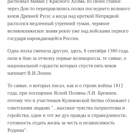
распознал Мамай с Красного Холма, из своей ставки:
через Дон-то переправлялись полки последнего великого
князя Древней Руси; а когда над кроткой Непрядвой
расползся медленный утренний туман, чермное
великокняжеское знамя реяло уже над войсками первого
государя нарождающейся России.
Одна эпоха сменила другую, здесь, 8 сентября 1380 года,
пали в бою за отчизну первые великороссы, те самые, о
национальной гордости которых спустя пять веков
напишет В.И.Ленин.
Те самые, о которых писал, как и о героях войны 1812
года, при посещении Ясной Поляны Л.И. Брежнев,
потому что и участников Куликовской битвы сближают с
советскими людьми "...высокие чувства патриотизма и
геройства, один и тот же дух правды и справедливости,
готовность отдать жизнь за честь и независимость
Родины".