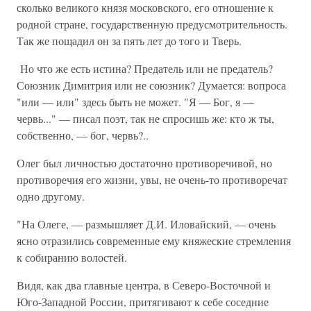
сколько великого князя московского, его отношение к
родной стране, государственную предусмотрительность.
Так же пощадил он за пять лет до того и Тверь.
Но что же есть истина? Предатель или не предатель?
Союзник Димитрия или не союзник? Думается: вопроса
"или — или" здесь быть не может. "Я — Бог, я —
червь..." — писал поэт, так не спросишь же: кто ж ты,
собственно, — бог, червь?..
Олег был личностью достаточно противоречивой, но
противоречия его жизни, увы, не очень-то противоречат
одно другому.
"На Олеге, — размышляет Д.И. Иловайский, — очень
ясно отразились современные ему княжеские стремления
к собиранию волостей.
Видя, как два главные центра, в Северо-Восточной и
Юго-Западной России, притягивают к себе соседние