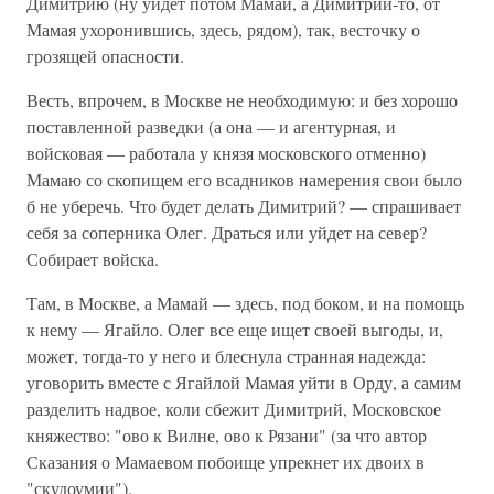
Димитрию (ну уйдет потом Мамай, а Димитрий-то, от
Мамая ухоронившись, здесь, рядом), так, весточку о
грозящей опасности.
Весть, впрочем, в Москве не необходимую: и без хорошо
поставленной разведки (а она — и агентурная, и
войсковая — работала у князя московского отменно)
Мамаю со скопищем его всадников намерения свои было
б не уберечь. Что будет делать Димитрий? — спрашивает
себя за соперника Олег. Драться или уйдет на север?
Собирает войска.
Там, в Москве, а Мамай — здесь, под боком, и на помощь
к нему — Ягайло. Олег все еще ищет своей выгоды, и,
может, тогда-то у него и блеснула странная надежда:
уговорить вместе с Ягайлой Мамая уйти в Орду, а самим
разделить надвое, коли сбежит Димитрий, Московское
княжество: "ово к Вилне, ово к Рязани" (за что автор
Сказания о Мамаевом побоище упрекнет их двоих в
"скудоумии").