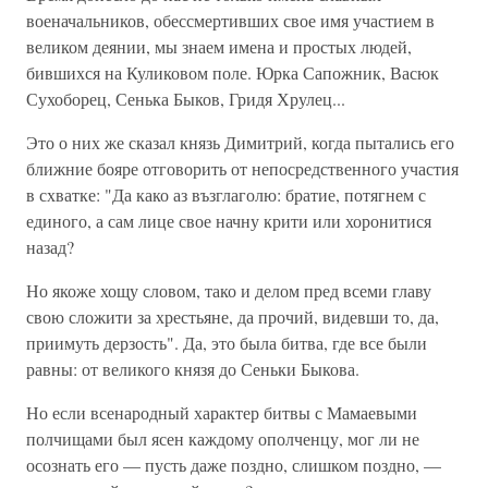
военачальников, обессмертивших свое имя участием в
великом деянии, мы знаем имена и простых людей,
бившихся на Куликовом поле. Юрка Сапожник, Васюк
Сухоборец, Сенька Быков, Гридя Хрулец...
Это о них же сказал князь Димитрий, когда пытались его
ближние бояре отговорить от непосредственного участия
в схватке: "Да како аз възглаголю: братие, потягнем с
единого, а сам лице свое начну крити или хоронитися
назад?
Но якоже хощу словом, тако и делом пред всеми главу
свою сложити за хрестьяне, да прочий, видевши то, да,
приимуть дерзость". Да, это была битва, где все были
равны: от великого князя до Сеньки Быкова.
Но если всенародный характер битвы с Мамаевыми
полчищами был ясен каждому ополченцу, мог ли не
осознать его — пусть даже поздно, слишком поздно, —