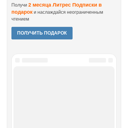
2 месяца Литрес Подписки в
Получи
подарок
и наслаждайся неограниченным
чтением
ПОЛУЧИТЬ ПОДАРОК
Читайте также
141. «И старым дышит новизна»
141. «И старым дышит новизна» Повышенное внимание
к русско-половецким отношениям породило много
частных концепций, более или менее остроумных и
всегда противоречивых. Разбор их увел бы нас из