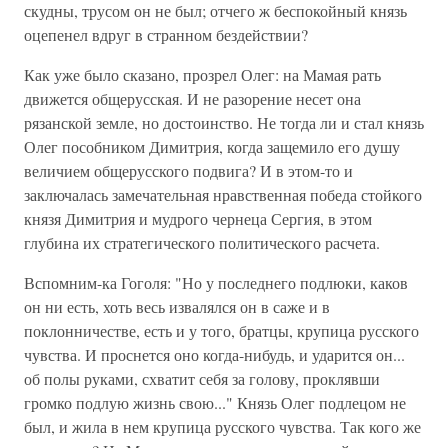
скудны, трусом он не был; отчего ж беспокойный князь
оцепенел вдруг в странном бездействии?
Как уже было сказано, прозрел Олег: на Мамая рать
движется общерусская. И не разорение несет она
рязанской земле, но достоинство. Не тогда ли и стал князь
Олег пособником Димитрия, когда защемило его душу
величием общерусского подвига? И в этом-то и
заключалась замечательная нравственная победа стойкого
князя Димитрия и мудрого чернеца Сергия, в этом
глубина их стратегического политического расчета.
Вспомним-ка Гоголя: "Но у последнего подлюки, каков
он ни есть, хоть весь извалялся он в саже и в
поклонничестве, есть и у того, братцы, крупица русского
чувства. И проснется оно когда-нибудь, и ударится он...
об полы руками, схватит себя за голову, проклявши
громко подлую жизнь свою..." Князь Олег подлецом не
был, и жила в нем крупица русского чувства. Так кого же