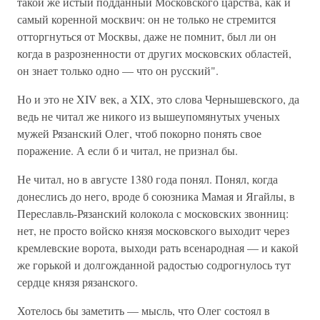
такой же истый подданный Московского царства, как и
самый коренной москвич: он не только не стремится
отторгнуться от Москвы, даже не помнит, был ли он
когда в разрозненности от других московских областей,
он знает только одно — что он русский".
Но и это не XIV век, а XIX, это слова Чернышевского, да
ведь не читал же никого из вышеупомянутых ученых
мужей Рязанский Олег, чтоб покорно понять свое
поражение. А если б и читал, не признал бы.
Не читал, но в августе 1380 года понял. Понял, когда
донеслись до него, вроде б союзника Мамая и Ягайлы, в
Переславль-Рязанский колокола с московских звонниц:
нет, не просто войско князя московского выходит через
кремлевские ворота, выходи рать всенародная — и какой
же горькой и долгожданной радостью содрогнулось тут
сердце князя рязанского.
Хотелось бы заметить — мысль, что Олег состоял в