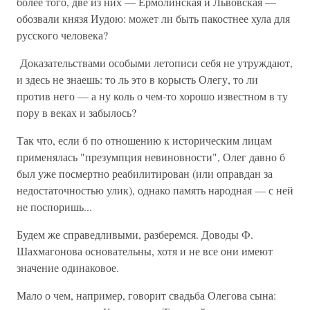
более того, две из них — Ермолинская и Львовская —
обозвали князя Иудою: может ли быть пакостнее хула для
русского человека?
Доказательствами особыми летописи себя не утруждают,
и здесь не знаешь: то ль это в корысть Олегу, то ли
против него — а ну коль о чем-то хорошо известном в ту
пору в веках и забылось?
Так что, если б по отношению к историческим лицам
применялась "презумпция невиновности", Олег давно б
был уже посмертно реабилитирован (или оправдан за
недостаточностью улик), однако память народная — с ней
не поспоришь...
Будем же справедливыми, разберемся. Доводы Ф.
Шахмагонова основательны, хотя и не все они имеют
значение одинаковое.
Мало о чем, например, говорит свадьба Олегова сына: