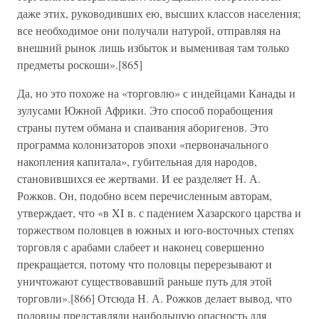
даже этих, руководивших ею, высших классов населения;
все необходимое они получали натурой, отправляя на
внешний рынок лишь избыток и выменивая там только
предметы роскоши».[865]
Да, но это похоже на «торговлю» с индейцами Канады и
зулусами Южной Африки. Это способ порабощения
страны путем обмана и спаивания аборигенов. Это
программа колонизаторов эпохи «первоначального
накопления капитала», губительная для народов,
становившихся ее жертвами. И ее разделяет Н. А.
Рожков. Он, подобно всем перечисленным авторам,
утверждает, что «в XI в. с падением Хазарского царства и
торжеством половцев в южных и юго-восточных степях
торговля с арабами слабеет и наконец совершенно
прекращается, потому что половцы перерезывают и
уничтожают существовавший раньше путь для этой
торговли».[866] Отсюда Н. А. Рожков делает вывод, что
половцы представляли наибольшую опасность для