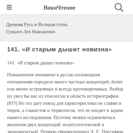
ВикиЧтение
Древняя Русь и Великая степь
Гумилев Лев Николаевич
141. «И старым дышит новизна»
141. «И старым дышит новизна»
Повышенное внимание к русско-половецким
отношениям породило много частных концепций, более
или менее остроумных и всегда противоречивых. Разбор
их увел бы нас из этнологии в область историографии.
[855] Но это дает повод для характеристики не славян и
тюрок, а славистов и тюркологов, что не входит в задачи
нашего исследования. Поэтому можно ограничиться
анализом двух концепций: политологической и
экономической. Первую сформулировал А. Е. Пресняков,