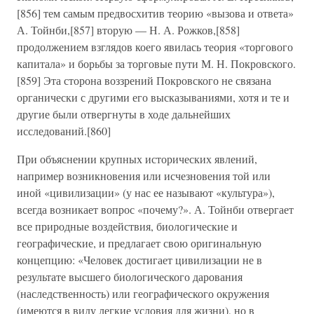
[856] тем самым предвосхитив теорию «вызова и ответа»
А. Тойнби,[857] вторую — Н. А. Рожков,[858]
продолжением взглядов коего явилась теория «торгового
капитала» и борьбы за торговые пути М. Н. Покровского.
[859] Эта сторона воззрений Покровского не связана
органически с другими его высказываниями, хотя и те и
другие были отвергнуты в ходе дальнейших
исследований.[860]
При объяснении крупных исторических явлений,
например возникновения или исчезновения той или
иной «цивилизации» (у нас ее называют «культура»),
всегда возникает вопрос «почему?». А. Тойнби отвергает
все природные воздействия, биологические и
географические, и предлагает свою оригинальную
концепцию: «Человек достигает цивилизации не в
результате высшего биологического дарования
(наследственность) или географического окружения
(имеются в виду легкие условия для жизни), но в