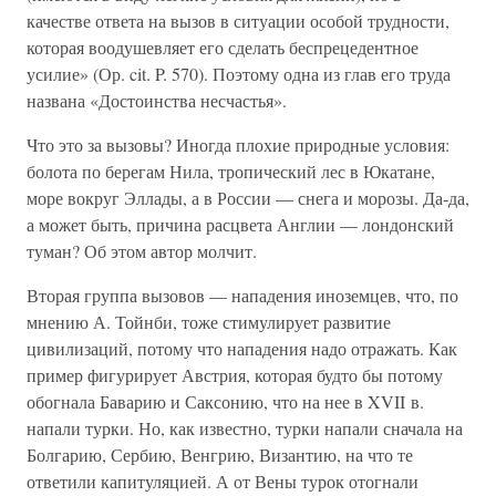
качестве ответа на вызов в ситуации особой трудности,
которая воодушевляет его сделать беспрецедентное
усилие» (Ор. cit. P. 570). Поэтому одна из глав его труда
названа «Достоинства несчастья».
Что это за вызовы? Иногда плохие природные условия:
болота по берегам Нила, тропический лес в Юкатане,
море вокруг Эллады, а в России — снега и морозы. Да-да,
а может быть, причина расцвета Англии — лондонский
туман? Об этом автор молчит.
Вторая группа вызовов — нападения иноземцев, что, по
мнению А. Тойнби, тоже стимулирует развитие
цивилизаций, потому что нападения надо отражать. Как
пример фигурирует Австрия, которая будто бы потому
обогнала Баварию и Саксонию, что на нее в XVII в.
напали турки. Но, как известно, турки напали сначала на
Болгарию, Сербию, Венгрию, Византию, на что те
ответили капитуляцией. А от Вены турок отогнали