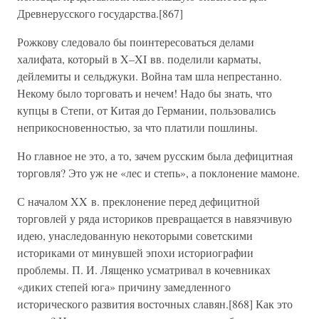
Древнерусского государства.[867]
Рожкову следовало бы поинтересоваться делами
халифата, который в X–XI вв. поделили карматы,
дейлемиты и сельджуки. Война там шла непрестанно.
Некому было торговать и нечем! Надо бы знать, что
купцы в Степи, от Китая до Германии, пользовались
неприкосновенностью, за что платили пошлины.
Но главное не это, а то, зачем русским была дефицитная
торговля? Это уж не «лес и степь», а поклонение мамоне.
С началом XX в. преклонение перед дефицитной
торговлей у ряда историков превращается в навязчивую
идею, унаследованную некоторыми советскими
историками от минувшей эпохи историографии
проблемы. П. И. Лященко усматривал в кочевниках
«диких степей юга» причину замедленного
исторического развития восточных славян.[868] Как это