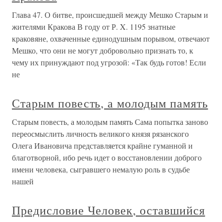
Глава 47. О битве, происшедшей между Мешко Старым и
жителями Кракова В году от Р. X. 1195 знатные
краковяне, охвачен­ные единодушным порывом, отвечают
Мешко, что они не могут добровольно признать то, к
чему их принуж­дают под угрозой: «Так будь готов! Если
не
Старым повесть, а молодым память
Старым повесть, а молодым память Сама попытка заново
переосмыслить личность великого князя рязанского
Олега Ивановича представляется крайне гуманной и
благотворной, ибо речь идет о восстановлении доброго
имени человека, сыгравшего немалую роль в судьбе
нашей
Предисловие Человек, оставшийся