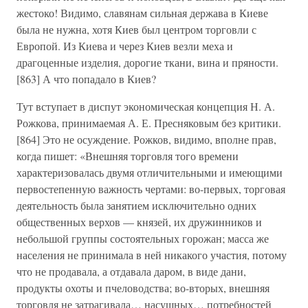
жестоко! Видимо, славянам сильная держава в Киеве
была не нужна, хотя Киев был центром торговли с
Европой. Из Киева и через Киев везли меха и
драгоценные изделия, дорогие ткани, вина и пряности.
[863] А что попадало в Киев?
Тут вступает в диспут экономическая концепция Н. А.
Рожкова, принимаемая А. Е. Пресняковым без критики.
[864] Это не осуждение. Рожков, видимо, вполне прав,
когда пишет: «Внешняя торговля того времени
характеризовалась двумя отличительными и имеющими
первостепенную важность чертами: во-первых, торговая
деятельность была занятием исключительно одних
общественных верхов — князей, их дружинников и
небольшой группы состоятельных горожан; масса же
населения не принимала в ней никакого участия, потому
что не продавала, а отдавала даром, в виде дани,
продукты охоты и пчеловодства; во-вторых, внешняя
торговля не затрагивала… насущных… потребностей