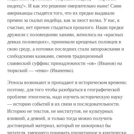
индеец!». И как это решение омерзительно ныне! Сами
американцы стыдятся того, что их предки выдавали
премии за скальп индейца, как за хвост волка. У нас, к
счастью, нет причин стыдиться прошлого. Наши предки
дружили с половецкими ханами, женились на «красных
девках половецких», принимали крещеных половцев в
свою среду, а потомки последних стали запорожскими и
слободскими казаками, сменив традиционный
славянский суффикс принадлежности «ов» (Иванов) на
тюркский — «енко» (Иваненко).
Этносы возникают и пропадают в историческом времени;
поэтому, для того чтобы разобраться в географической
проблеме этногенеза, надо изучить историческую науку
— историю событий в их связи и последовательности.
Историю не текстов, не институтов, не культурных
влияний, а деяний, и только тогда можно получить
достоверный материал, который не шокировал бы
читателя, умеющего понимать прочитанное и критически