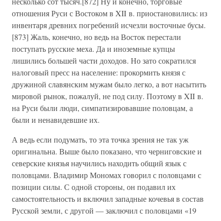
несколько сот тысяч.[872] Ну и конечно, торговые
отношения Руси с Востоком в XII в. приостановились: из
инвентаря древних погребений исчезли восточные бусы.
[873] Жаль, конечно, но ведь на Восток перестали
поступать русские меха. Да и иноземные купцы
лишились большей части доходов. Но зато сократился
налоговый пресс на население: прокормить князя с
дружиной славянским мужам было легко, а вот насытить
мировой рынок, пожалуй, не под силу. Поэтому в XII в.
на Руси были люди, симпатизировавшие половцам, а
были и ненавидевшие их.
А ведь если подумать, то эта точка зрения не так уж
оригинальна. Выше было показано, что черниговские и
северские князья научились находить общий язык с
половцами. Владимир Мономах говорил с половцами с
позиции силы. С одной стороны, он подавил их
самостоятельность и включил западные кочевья в состав
Русской земли, с другой — заключил с половцами «19