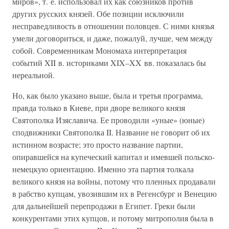
миров», т. е. использовал их как союзников против
других русских князей. Обе позиции исключили
несправедливость в отношении половцев. С ними князья
умели договориться, и даже, пожалуй, лучше, чем между
собой. Современникам Мономаха интерпретация
событий XII в. историками XIX–XX вв. показалась бы
нереальной.
Но, как было указано выше, была и третья программа,
правда только в Киеве, при дворе великого князя
Святополка Изяславича. Ее проводили «уные» (юные)
сподвижники Святополка II. Название не говорит об их
истинном возрасте; это просто название партии,
опиравшейся на купеческий капитал и имевшей польско-
немецкую ориентацию. Именно эта партия толкала
великого князя на войны, потому что пленных продавали
в рабство купцам, увозившим их в Регенсбург и Венецию
для дальнейшей перепродажи в Египет. Греки были
конкурентами этих купцов, и потому митрополия была в