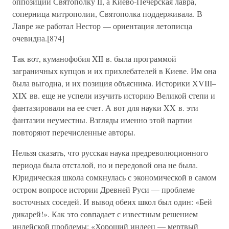
оппозиции Святополку II, а Киево-Печерская лавра,
соперница митрополии, Святополка поддерживала. В
Лавре же работал Нестор — ориентация летописца
очевидна.[874]
Так вот, куманофобия XII в. была программой
заграничных купцов и их прихлебателей в Киеве. Им она
была выгодна, и их позиция объяснима. Историки XVIII–
XIX вв. еще не успели изучить историю Великой степи и
фантазировали на ее счет. А вот для науки XX в. эти
фантазии неуместны. Взгляды именно этой партии
повторяют перечисленные авторы.
Нельзя сказать, что русская наука предреволюционного
периода была отсталой, но и передовой она не была.
Юридическая школа сомкнулась с экономической в самом
остром вопросе истории Древней Руси — проблеме
восточных соседей. И вывод обеих школ был один: «Бей
дикарей!». Как это совпадает с известным решением
индейской проблемы: «Хороший индеец — мертвый