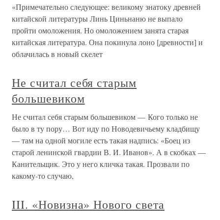
«Примечательно следующее: великому знатоку древней
китайской литературы Линь Циньнаню не выпало
пройти омоложения. Но омоложением занята старая
китайская литература. Она покинула лоно [древности] и
облачилась в новый скелет
Не считал себя старым
большевиком
Не считал себя старым большевиком — Кого только не
было в ту пору… Вот иду по Новодевичьему кладбищу
— там на одной могиле есть такая надпись: «Боец из
старой ленинской гвардии В. И. Иванов». А в скобках —
Канительщик. Это у него кличка такая. Прозвали по
какому-то случаю,
III. «Новизна» Нового света