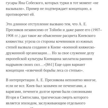
гусары Яна Собеского, которых турки в тот момент «не
вызывали». Пример не подтверждает концепцию, а
противоречит ей.
Это длинное отступление вызвано тем, что А. Е.
Пресняков независимо от Тойнби и даже ранее его (1907–
1908 гг.) дал такое же объяснение расцвета Киевского
княжества: угроза со стороны кочевников из южных
степей вызвала создание в Киеве «военной княжеско-
дружинной организации… Но за свое служение делу
европейской культуры Киевщина заплатила ранним
надрывом своих сил…»[861] Еще один вариант
концепции «извечной борьбы леса со степью».
В интерпретации А. Е. Преснякова непонятно многое,
если не все. Киев был захвачен не печенегами, а
варягами, печенеги долгое время были союзниками
Игоря и Святослава, трагическая смерть которого
является эпизодом, заслуживающим отдельного