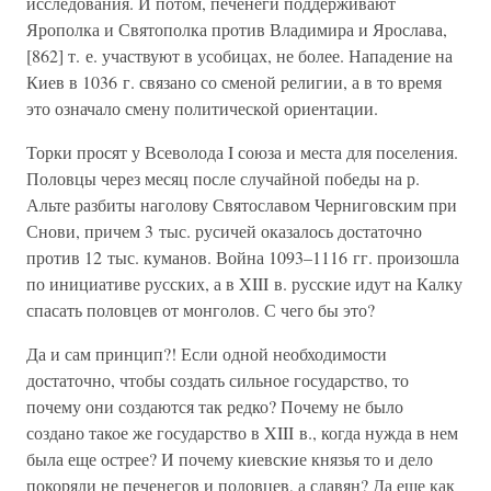
исследования. И потом, печенеги поддерживают
Ярополка и Святополка против Владимира и Ярослава,
[862] т. е. участвуют в усобицах, не более. Нападение на
Киев в 1036 г. связано со сменой религии, а в то время
это означало смену политической ориентации.
Торки просят у Всеволода I союза и места для поселения.
Половцы через месяц после случайной победы на р.
Альте разбиты наголову Святославом Черниговским при
Снови, причем 3 тыс. русичей оказалось достаточно
против 12 тыс. куманов. Война 1093–1116 гг. произошла
по инициативе русских, а в XIII в. русские идут на Калку
спасать половцев от монголов. С чего бы это?
Да и сам принцип?! Если одной необходимости
достаточно, чтобы создать сильное государство, то
почему они создаются так редко? Почему не было
создано такое же государство в XIII в., когда нужда в нем
была еще острее? И почему киевские князья то и дело
покоряли не печенегов и половцев, а славян? Да еще как