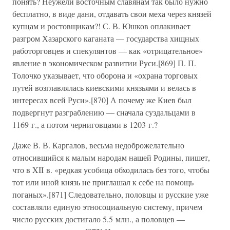
понять? Неужели восточным славянам так было нужно
бесплатно, в виде дани, отдавать свои меха через князей
купцам и ростовщикам?! С. В. Юшков оплакивает
разгром Хазарского каганата — государства хищных
работорговцев и спекулянтов — как «отрицательное»
явление в экономическом развитии Руси.[869] П. П.
Толочко указывает, что оборона и «охрана торговых
путей возглавлялась киевскими князьями и велась в
интересах всей Руси».[870] А почему же Киев был
подвергнут разграблению — сначала суздальцами в
1169 г., а потом черниговцами в 1203 г.?
Даже В. В. Каргалов, весьма недоброжелательно
относившийся к малым народам нашей Родины, пишет,
что в XII в. «редкая усобица обходилась без того, чтобы
тот или иной князь не приглашал к себе на помощь
поганых».[871] Следовательно, половцы и русские уже
составляли единую этносоциальную систему, причем
число русских достигало 5.5 млн., а половцев —