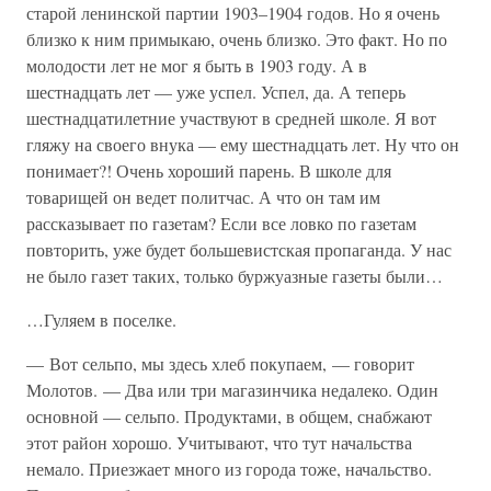
старой ленинской партии 1903–1904 годов. Но я очень
близко к ним примыкаю, очень близко. Это факт. Но по
молодости лет не мог я быть в 1903 году. А в
шестнадцать лет — уже успел. Успел, да. А теперь
шестнадцатилетние участвуют в средней школе. Я вот
гляжу на своего внука — ему шестнадцать лет. Ну что он
понимает?! Очень хороший парень. В школе для
товарищей он ведет политчас. А что он там им
рассказывает по газетам? Если все ловко по газетам
повторить, уже будет большевистская пропаганда. У нас
не было газет таких, только буржуазные газеты были…
…Гуляем в поселке.
— Вот сельпо, мы здесь хлеб покупаем, — говорит
Молотов. — Два или три магазинчика недалеко. Один
основной — сельпо. Продуктами, в общем, снабжают
этот район хорошо. Учитывают, что тут начальства
немало. Приезжает много из города тоже, начальство.