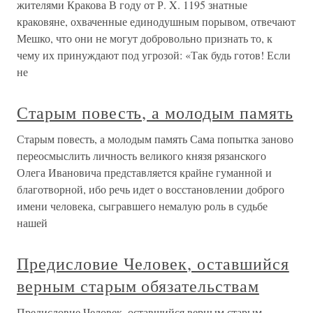
жителями Кракова В году от Р. X. 1195 знатные
краковяне, охвачен­ные единодушным порывом, отвечают
Мешко, что они не могут добровольно признать то, к
чему их принуж­дают под угрозой: «Так будь готов! Если
не
Старым повесть, а молодым память
Старым повесть, а молодым память Сама попытка заново
переосмыслить личность великого князя рязанского
Олега Ивановича представляется крайне гуманной и
благотворной, ибо речь идет о восстановлении доброго
имени человека, сыгравшего немалую роль в судьбе
нашей
Предисловие Человек, оставшийся
верным старым обязательствам
Предисловие Человек, оставшийся верным старым