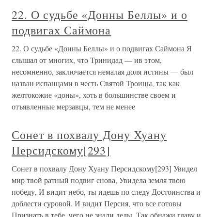
22. О судьбе «Донны Беллы» и о
подвигах Саймона
22. О судьбе «Донны Беллы» и о подвигах Саймона Я
слышал от многих, что Тринидад — ив этом,
несомненно, заключается немалая доля истины — был
назван испанцами в честь Святой Троицы, так как
желтокожие «доны», хоть в большинстве своем и
отъявленные мерзавцы, тем не менее
Сонет в похвалу Дону Хуану
Персидскому[293]
Сонет в похвалу Дону Хуану Персидскому[293] Увидел
мир твой ратный подвиг снова, Увидела земля твою
победу, И видит небо, ты идешь по следу Достоинства и
доблести суровой. И видит Персия, что все готовы
Признать в тебе, чего не знали деды. Так обнажи главу и