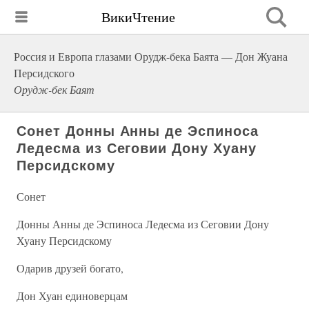
ВикиЧтение
Россия и Европа глазами Орудж-бека Баята — Дон Жуана
Персидского
Орудж-бек Баят
Сонет Донны Анны де Эспиноса
Ледесма из Сеговии Дону Хуану
Персидскому
Сонет
Донны Анны де Эспиноса Ледесма из Сеговии Дону
Хуану Персидскому
Одарив друзей богато,
Дон Хуан единоверцам