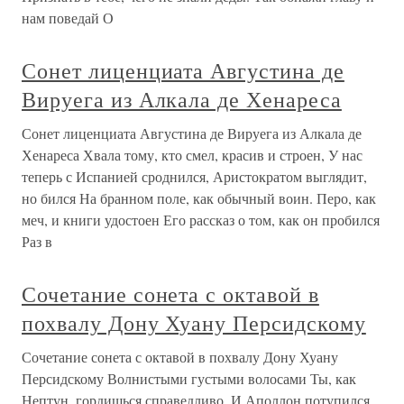
нам поведай О
Сонет лиценциата Августина де
Вируега из Алкала де Хенареса
Сонет лиценциата Августина де Вируега из Алкала де
Хенареса Хвала тому, кто смел, красив и строен, У нас
теперь с Испанией сроднился, Аристократом выглядит,
но бился На бранном поле, как обычный воин. Перо, как
меч, и книги удостоен Его рассказ о том, как он пробился
Раз в
Сочетание сонета с октавой в
похвалу Дону Хуану Персидскому
Сочетание сонета с октавой в похвалу Дону Хуану
Персидскому Волнистыми густыми волосами Ты, как
Нептун, гордишься справедливо, И Аполлон потупился