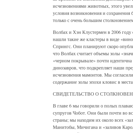
исчезновениями животных, этого увели
условия возникновения и сохранения б
только с очень большим столкновение
Волбах и Хэн Клустермен в 2006 году 
нашли такие же кластеры в виде «вин
Спрингс. Они планируют скоро опубл
что Волбах считает объемы золы «знач
«черном покрывале» почти идентична з
динозавров, что подкрепляет наши пре
исчезновения мамонтов. Мы согласили
содержание золы эпохи кловис в места
СВИДЕТЕЛЬСТВО О СТОЛКНОВЕН
В главе 6 мы говорили о полых плава
супругов Чобот. Они были почти во вс
страны; мы находим их около всех «за
Манитобы, Мичигана и «заливов Каро