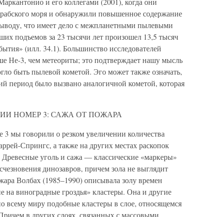
ркантонио и его коллегами (2001), когда они
Арабского моря и обнаружили повышенное содержание
выводу, что имеет дело с межпланетными пылевыми
ших подъемов за 23 тысячи лет произошел 13,5 тысяч
бытия» (илл. 34.1). Большинство исследователей
ше Не-3, чем метеориты; это подтверждает нашу мысль
огло быть пылевой кометой. Эго может также означать,
ий период было вызвано аналогичной кометой, которая
ИИ НОМЕР 3: САЖА ОТ ПОЖАРА
ве 3 мы говорили о резком увеличении количества
аррей-Спрингс, а также на других местах раскопок
. Древесные уголь и сажа — классические «маркеры»
счезновения динозавров, причем зола не выглядит
жара Волбах (1985–1990) описывала золу времен
е на виноградные гроздья» кластеры. Она и другие
по всему миру подобные кластеры в слое, относящемся
Причем в других слоях, связанных с массовыми