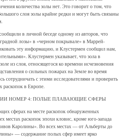
чения количества золы нет. Это говорит о том, что
ольшого слоя золы крайне редки и могут быть связаны
м.
сообщили в личной беседе одному из авторов, что
оградной лозы» в «черном покрывале» в Маррей-
иковать эту информацию, и Клустермен сообщил нам,
ительными». Клустермен указывает, что зола в
оле из слоя, относящегося ко времени исчезновения
дставления о сильных пожарах на Земле во время
сь сотрудничать с этими исследователями и проверить
х раскопок в Европе.
ИИ НОМЕР 4: ПОЛЫЕ ПЛАВАЮЩИЕ СФЕРЫ
ющих сферах на месте раскопок обнаруженных
ех местах раскопок эпохи кловис, кроме юго-запада
ливов Каролины». Во всех местах — от Альберты до
лины» — содержание полых сфер имеет ярко