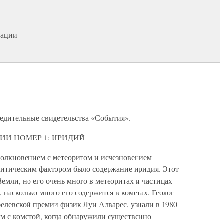
зации
бедительные свидетельства «События».
ИИ НОМЕР 1: ИРИДИЙ
столкновением с метеоритом и исчезновением
критическим фактором было содержание иридия. Этот
Земли, но его очень много в метеоритах и частицах
, насколько много его содержится в кометах. Геолог
обелевской премии физик Луи Алварес, узнали в 1980
ем с кометой, когда обнаружили существенно