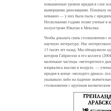
повышенные уровни иридия в слое оса
вымершими динозаврами. Поначалу они 
неважно — у них была пыль с иридием
Несколькими годами позже ученые в к
полуострове Юкатан в Мексике.
Чтобы доказать связь столкновения с 
научную литературу. Нас интересовало
13 тысяч лет назад. Мы обнаружили од
котором Габриелли и его коллеги (200
маленькие частицы «метеоритного дыма
взорвались высоко в воздухе, — учены
иридия в конце «молодого дриаса» (илл
указывало либо на падение значительн
столкновение с крупным космическим 