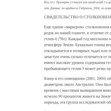
Илл.34.1. Примерно 13 тысяч лет назад гелий-3 и 
лет. Данные: по иридию из Габриелли, 2004; по гел
СВИДЕТЕЛЬСТВО О СТОЛКНОВЕНИ
Еще одним «маркером» столкновения с 
редок на нашей планете, в отличие от 
4
гелия-4 (
Не). Каждый год миллионы м
атмосферу Земли. Буквально тонны ве
откладывается в полярных льдах или о
зачастую очень сильно отличается от 
имеют высокие уровни содержания гел
прибывающего гелия-3 может резко пр
Бэкер и его помощники (2001, 2004) о
диаметром, около Австралии. Оно было
времени с массовым вымиранием живог
исчезло 90 процентов живого на Земл
периода, эта группа исследователей о