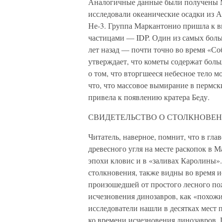
Аналогичные данные были получены Ма
исследовали океанические осадки из 
Не-3. Группа Маркантонио пришла к 
частицами — IDP. Один из самых боль
лет назад — почти точно во время «Со
утверждает, что кометы содержат боль
о том, что вторгшееся небесное тело м
что, что массовое вымирание в пермск
привела к появлению кратера Беду.
СВИДЕТЕЛЬСТВО О СТОЛКНОВЕН
Читатель, наверное, помнит, что в гла
древесного угля на месте раскопок в М
эпохи кловис и в «заливах Каролины»
столкновения, также видны во время и
произошедшей от простого лесного по
исчезновения динозавров, как «похожи
исследователи нашли в десятках мест 
ко времени исчезновения динозавров. 