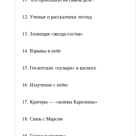
12. Ученые и рассказчики легенд
13. Зловещая «звезда-гостья»
14. Взрывы в небе
15. Гигантские «пузыри» в космосе
16. Излучение с небес
17. Кратеры — «заливы Каролины»
18. Связь с Марсом
19. Главные кратеры