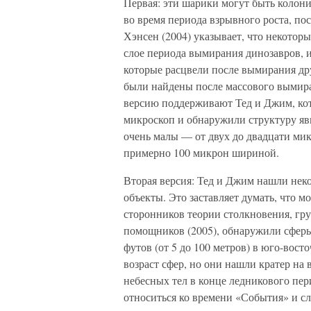
Первая: эти шарики могут быть колон
во время периода взрывного роста, по
Хэнсен (2004) указывает, что некотор
слое периода вымирания динозавров, 
которые расцвели после вымирания др
были найдены после массового вымира
версию поддерживают Тед и Джим, ко
микроскоп и обнаружили структуру яв
очень малы — от двух до двадцати мик
примерно 100 микрон шириной.
Вторая версия: Тед и Джим нашли неко
объекты. Это заставляет думать, что м
сторонников теории столкновения, гру
помощников (2005), обнаружили сфер
футов (от 5 до 100 метров) в юго-вос
возраст сфер, но они нашли кратер на
небесных тел в конце ледникового пери
относиться ко времени «События» и с