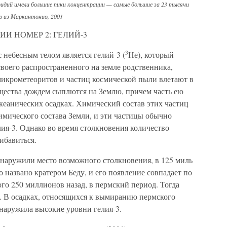
иридий имели большие пики концентрации — самые большие за 23 тысячи
ию из Маркантонио, 2001
И НОМЕР 2: ГЕЛИЙ-3
3
небесным телом является гелий-3 (
Не), который
своего распространенного на земле родственника,
икрометеоритов и частиц космической пыли влетают в
щества дождем сыплются на Землю, причем часть ею
кеанических осадках. Химический состав этих частиц
химического состава Земли, и эти частицы обычно
ия-3. Однако во время столкновения количество
ибавиться.
бнаружили место возможного столкновения, в 125 миль
 названо кратером Беду, и его появление совпадает по
о 250 миллионов назад, в пермский период. Тогда
е. В осадках, относящихся к вымиранию пермского
бнаружила высокие уровни гелия-3.