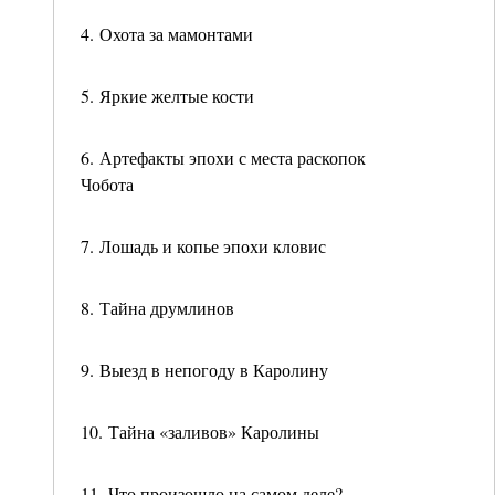
4. Охота за мамонтами
5. Яркие желтые кости
6. Артефакты эпохи с места раскопок
Чобота
7. Лошадь и копье эпохи кловис
8. Тайна друмлинов
9. Выезд в непогоду в Каролину
10. Тайна «заливов» Каролины
11. Что произошло на самом деле?