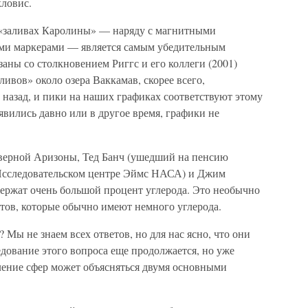
кловис.
в «заливах Каролины» — наряду с магнитными
ими маркерами — является самым убедительным
заны со столкновением Риггс и его коллеги (2001)
ивов» около озера Ваккамав, скорее всего,
т назад, и пики на наших графиках соответствуют этому
вились давно или в другое время, графики не
ерной Аризоны, Тед Банч (ушедший на пенсию
 Исследовательском центре Эймс НАСА) и Джим
держат очень большой процент углерода. Это необычно
тов, которые обычно имеют немного углерода.
 Мы не знаем всех ответов, но для нас ясно, что они
дование этого вопроса еще продолжается, но уже
ление сфер может объясняться двумя основными