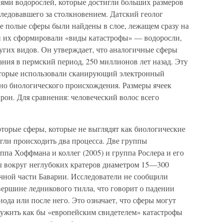
иями водорослей, которые достигли больших размеров
следовавшего за столкновением. Датский геолог
ые полые сферы были найдены в слое, лежащем сразу на
и их сформировали «виды катастрофы» — водоросли,
угих видов. Он утверждает, что аналогичные сферы
ния в пермский период, 250 миллионов лет назад. Эту
торые использовали сканирующий электронный
но биологического происхождения. Размеры ячеек
рон. Для сравнения: человеческий волос всего
торые сферы, которые не выглядят как биологические
огли происходить два процесса. Две группы
ппа Хоффмана и коллег (2005) и группа Рослера и его
ы вокруг неглубоких кратеров диаметром 15—300
точной части Баварии. Исследователи не сообщили
 вершине ледникового тилла, что говорит о падении
ода или после него. Это означает, что сферы могут
лужить как бы «европейским свидетелем» катастрофы