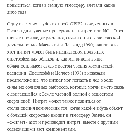
повыситься, когда в земную атмосферу влетали какие-
либо тела.
Одну из самых глубоких проб, GISP2, полученных в
Гренландии, ученые проверили на нитрат, или NО
. Этот
3
нитрат производят растения, связан он и с человеческой
деятельностью. Маевский и Легранд (1990) нашли, что
этот нитрат может быть индикатором полярных
стратосферных облаков и, как мы видели выше,
облачность имеет связь с ростом уровня космической
радиации. Дрешхофф и Целлер (1998) высказали
предположение, что нитрат мог попасть в лед в ходе
сильных солнечных выбросов, которые могли иметь связь
с двигающейся к Земле ударной волной с веществом
сверхновой. Нитрат может также появиться от
столкновения комических тел: когда какой-нибудь объект
с большой скоростью входит в атмосферу Земли, он
«сжигает» азот и производит нитрат, вместе с другими
содержащими азот компонентами.