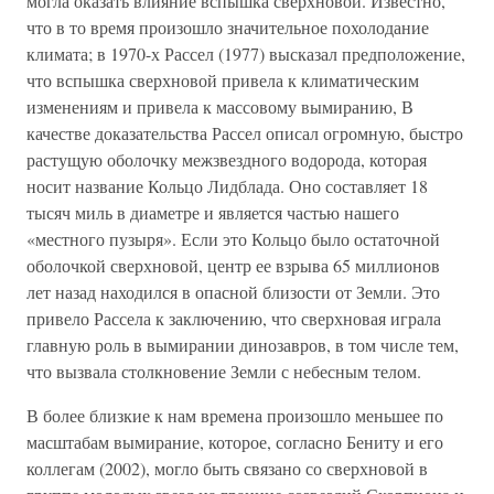
могла оказать влияние вспышка сверхновой. Известно,
что в то время произошло значительное похолодание
климата; в 1970-х Рассел (1977) высказал предположение,
что вспышка сверхновой привела к климатическим
изменениям и привела к массовому вымиранию, В
качестве доказательства Рассел описал огромную, быстро
растущую оболочку межзвездного водорода, которая
носит название Кольцо Лидблада. Оно составляет 18
тысяч миль в диаметре и является частью нашего
«местного пузыря». Если это Кольцо было остаточной
оболочкой сверхновой, центр ее взрыва 65 миллионов
лет назад находился в опасной близости от Земли. Это
привело Рассела к заключению, что сверхновая играла
главную роль в вымирании динозавров, в том числе тем,
что вызвала столкновение Земли с небесным телом.
В более близкие к нам времена произошло меньшее по
масштабам вымирание, которое, согласно Бениту и его
коллегам (2002), могло быть связано со сверхновой в