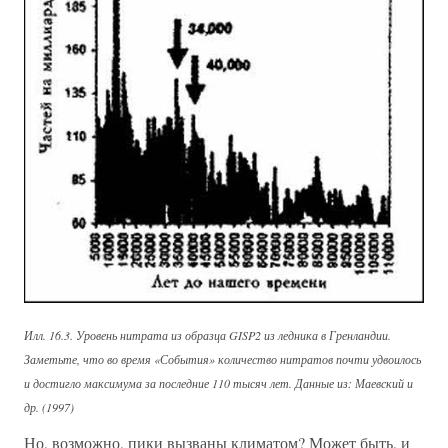
Илл. 16.3. Уровень нитрата из образца GISP2 из ледника в Гренландии.
Заметьте, что во время «События» количество нитратов почти удвоилось
и достигло максимума за последние 110 тысяч лет. Данные из: Маевский и
др. (1997)
Но, возможно, пики вызваны климатом? Может быть, и