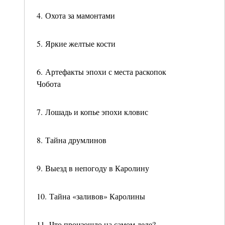
4. Охота за мамонтами
5. Яркие желтые кости
6. Артефакты эпохи с места раскопок
Чобота
7. Лошадь и копье эпохи кловис
8. Тайна друмлинов
9. Выезд в непогоду в Каролину
10. Тайна «заливов» Каролины
11. Что произошло на самом деле?