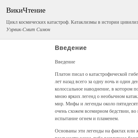
ВикиЧтение
Цикл космических катастроф. Катаклизмы в истории цивили
Уэрвик-Смит Симон
Введение
Введение
Платон писал о катастрофической гиб
лет назад всего за одну ночь и один д
колоссальное наводнение, в котором п
мною ярких легенд о необычном катак
мир. Мифы и легенды около пятидесяти
очень схожем всемирном бедствии, во 
испытание огнем и пламенем.
Основаны эти легенды на фактах или 
реальности какое-либо всемирное бедс