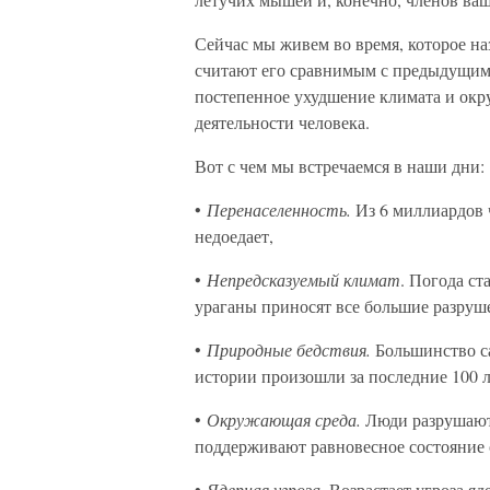
Сейчас мы живем во время, которое н
считают его сравнимым с предыдущим
постепенное ухудшение климата и окр
деятельности человека.
Вот с чем мы встречаемся в наши дни:
•
Перенаселенность.
Из 6 миллиардов 
недоедает,
•
Непредсказуемый климат
. Погода ст
ураганы приносят все большие разруше
•
Природные бедствия.
Большинство с
истории произошли за последние 100 л
•
Окружающая среда.
Люди разрушают 
поддерживают равновесное состояние
•
Ядерная угроза.
Возрастает угроза яд