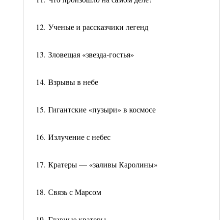
12. Ученые и рассказчики легенд
13. Зловещая «звезда-гостья»
14. Взрывы в небе
15. Гигантские «пузыри» в космосе
16. Излучение с небес
17. Кратеры — «заливы Каролины»
18. Связь с Марсом
19. Главные кратеры