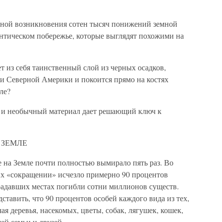
ной возникновения сотен тысяч понижений земной
нтическом побережье, которые выглядят похожими на
т из себя таинственный слой из черных осадков,
ии Северной Америки и покоится прямо на костях
ле?
 и необычный материал дает решающий ключ к
 ЗЕМЛЕ
 на Земле почти полностью вымирало пять раз. Во
тих «сокращении» исчезло примерно 90 процентов
радавших местах погибли сотни миллионов существ.
ставить, что 90 процентов особей каждого вида из тех,
чая деревья, насекомых, цветы, собак, лягушек, кошек,
ей семьи и друзей.