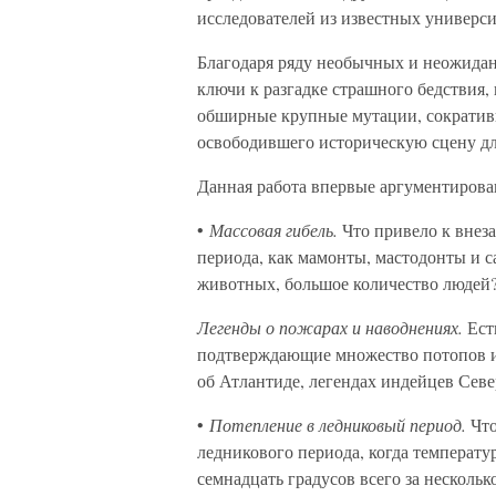
исследователей из известных универси
Благодаря ряду необычных и неожидан
ключи к разгадке страшного бедствия
обширные крупные мутации, сокративш
освободившего историческую сцену д
Данная работа впервые аргументирова
•
Массовая гибель.
Что привело к внез
периода, как мамонты, мастодонты и 
животных, большое количество людей
Легенды о пожарах и наводнениях.
Есть
подтверждающие множество потопов и 
об Атлантиде, легендах индейцев Сев
•
Потепление в ледниковый период.
Что
ледникового периода, когда температу
семнадцать градусов всего за несколь