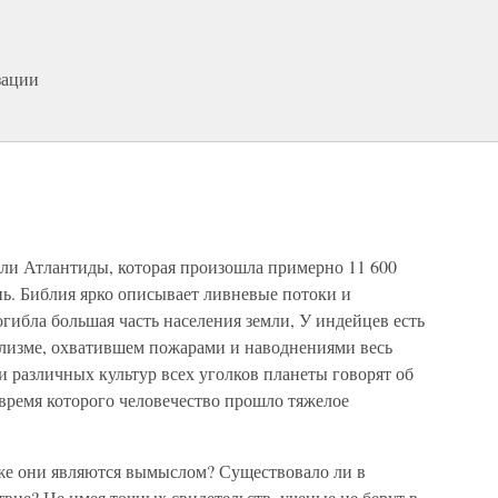
зации
ели Атлантиды, которая произошла примерно 11 600
ень. Библия ярко описывает ливневые потоки и
огибла большая часть населения земли, У индейцев есть
лизме, охватившем пожарами и наводнениями весь
 различных культур всех уголков планеты говорят об
время которого человечество прошло тяжелое
же они являются вымыслом? Существовало ли в
твие? Не имея точных свидетельств, ученые не берут в