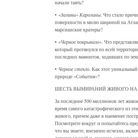
начали таять?
•
«Заливы» Каролины.
Что стало причи
поверхности в милю шириной на Атла
марсианские кратеры?
•
«Черное покрывало».
Что представляе
который протянулся по всей территор
последних мамонтов, ходивших по зем
•
Черное стекло.
Как этот уникальный
природе «События»?
ШЕСТЬ ВЫМИРАНИЙ ЖИВОГО НА
За последние 500 миллионов лет живое
время самого катастрофического из э
живого, причем даже в наименее пост
Посмотрите вокруг и попытайтесь пред
что вы знаете, внезапно исчезли, вклю
летучих мышей и, конечно, членов ваш