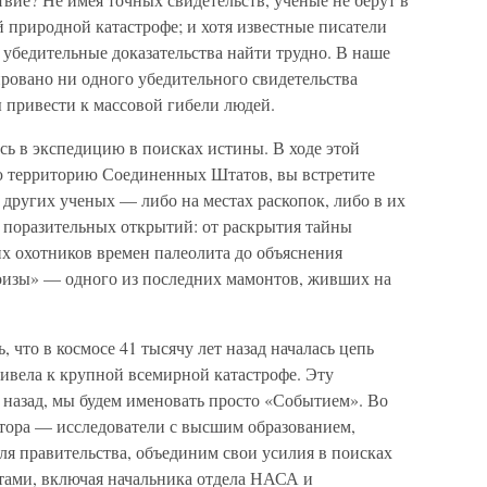
й природной катастрофе; и хотя известные писатели
убедительные доказательства найти трудно. В наше
ровано ни одного убедительного свидетельства
ы привести к массовой гибели людей.
есь в экспедицию в поисках истины. В ходе этой
сю территорию Соединенных Штатов, вы встретите
и других ученых — либо на местах раскопок, либо в их
и поразительных открытий: от раскрытия тайны
х охотников времен палеолита до объяснения
оизы» — одного из последних мамонтов, живших на
, что в космосе 41 тысячу лет назад началась цепь
привела к крупной всемирной катастрофе. Эту
 назад, мы будем именовать просто «Событием». Во
втора — исследователи с высшим образованием,
ля правительства, объединим свои усилия в поисках
тами, включая начальника отдела НАСА и