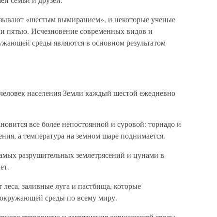
азывают «шестым вымиранием», и некоторые ученые
и пятью. Исчезновение современных видов и
ужающей среды являются в основном результатом
человек населения Земли каждый шестой ежедневно
ановится все более непостоянной и суровой: торнадо и
ния, а температура на земном шаре поднимается.
амых разрушительных землетрясений и цунами в
ет.
леса, заливные луга и пастбища, которые
 окружающей среды по всему миру.
ерного терроризма и загрязнения окружающей среды