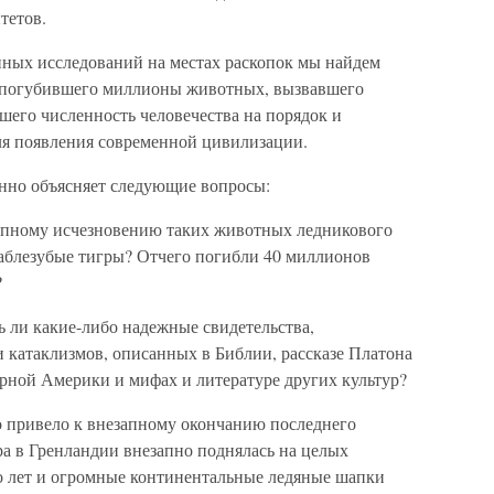
тетов.
ных исследований на местах раскопок мы найдем
, погубившего миллионы животных, вызвавшего
его численность человечества на порядок и
ля появления современной цивилизации.
нно объясняет следующие вопросы:
апному исчезновению таких животных ледникового
саблезубые тигры? Отчего погибли 40 миллионов
?
 ли какие-либо надежные свидетельства,
катаклизмов, описанных в Библии, рассказе Платона
ерной Америки и мифах и литературе других культур?
 привело к внезапному окончанию последнего
ра в Гренландии внезапно поднялась на целых
ко лет и огромные континентальные ледяные шапки