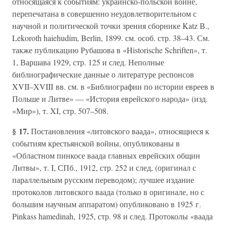
относящаяся к событиям: украинско-польской войне,
перепечатана в совершенно неудовлетворительном с
научной и политической точки зрения сборнике Katz В.,
Lekoroth haiehudim, Berlin, 1899. см. особ. стр. 38–43. См.
также публикацию Рубашова в «Historische Schriften», т.
1, Варшава 1929, стр. 125 и след. Неполные
библиографические данные о литературе респонсов
XVII–XVIII вв. см. в «Библиографии по истории евреев в
Польше и Литве» — «История еврейского народа» (изд.
«Мир»), т. XI, стр. 507–508.
§ 17.
Постановления «литовского ваада», относящиеся к
событиям крестьянской войны, опубликованы в
«Областном пинкосе ваада главных еврейских общин
Литвы», т. I, СПб., 1912, стр. 252 и след, (оригинал с
параллельным русским переводом); лучшее издание
протоколов литовского ваада (только в оригинале, но с
большим научным аппаратом) опубликовано в 1925 г.
Pinkass hamedinah, 1925, стр. 98 и след. Протоколы «ваада