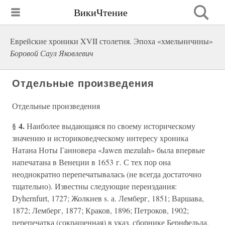
ВикиЧтение
Еврейские хроники XVII столетия. Эпоха «хмельничины»
Боровой Саул Яковлевич
Отдельные произведения
Отдельные произведения
§ 4.
Наиболее выдающаяся по своему историческому
значению и историковедческому интересу хроника
Натана Ноты Ганновера «Jawen mezulah» была впервые
напечатана в Венеции в 1653 г. С тех пор она
неоднократно перепечатывалась (не всегда достаточно
тщательно). Известны следующие переиздания:
Dyhernfurt, 1727; Жолкиев s. а. Лемберг, 1851; Варшава,
1872; Лемберг, 1877; Краков, 1896; Петроков, 1902;
перепечатка (сокращенная) в указ. сборнике Бернфельда,