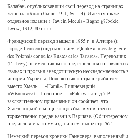
Балабан, опубликовавший свой перевод на страницах
журнала «Rus» (Львов 1911, № 1–4). Имеется также
отдельное издание («Jawein Mecula» Bagno g??bokie,
Lwow, 1912, 80 стр.).
Французский перевод вышел в 1855 г. в Алжире (в
городе Tlemcen) под названием «Quatre ann?es de guerre
des Polonais contre les Russes et les Tartares». Переводчик
(D. Levy) не имел никакого представления о славянских
языках и проявил анекдотическую неосведомленность в
истории Украины, Польши (так он транскрибирует
вместо Хмель — «Hamil», Вишневецкий —
«Wisnouveski». Полонное — «Palnaw» и т. д.). В
заключительном примечании он сообщает, что
Хмельницкий в конце концов был взят в плен и
торжественно предан казни в Варшаве. (Об интересном
предисловии к этому изданию см. выше стр. 56.)
Немецкий перевод хроники Ганновера, выполненный д-