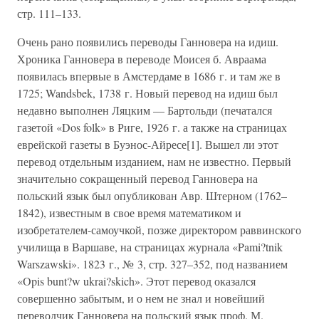
стр. 111–133.
Очень рано появились переводы Ганновера на идиш.
Хроника Ганновера в переводе Моисея б. Авраама
появилась впервые в Амстердаме в 1686 г. и там же в
1725; Wandsbek, 1738 г. Новый перевод на идиш был
недавно выполнен Ляцким — Бартольди (печатался
газетой «Dos folk» в Риге, 1926 г. а также на страницах
еврейской газеты в Буэнос-Айресе[1]. Вышел ли этот
перевод отдельным изданием, нам не известно. Первый
значительно сокращенный перевод Ганновера на
польский язык был опубликован Авр. Штерном (1762–
1842), известным в свое время математиком и
изобретателем-самоучкой, позже директором раввинского
училища в Варшаве, на страницах журнала «Pami?tnik
Warszawski». 1823 г., № 3, стр. 327–352, под названием
«Opis bunt?w ukrai?skich». Этот перевод оказался
совершенно забытым, и о нем не знал и новейший
переводчик Ганновера на польский язык проф. М.