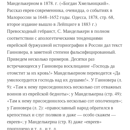
Манделькерном в 1878. г. («Богдан Хмельницкий».
Рассказ еврея-современника, очевидца, о событиях в
Малороссии за 1648–1652 годы. Одесса, 1878, стр. 68,
второе издание вышло в Лейпциге в 1883 г.)
Превосходный гебраист, С. Манделькерн в полном
соответствии с апологетическими тенденциями
еврейской буржуазной историографии в России дал текст
Ганновера, в заметной степени фальсифицированный.
Приведем несколько примеров. Десятки раз
встречающееся у Ганновера восклицание «Господь да
отомстит за их кровь!» Манделькерном переводится «Да
умилосердится господь над их душами!». У Ганновера (л.
9): «Там к нему присоединилось несколько сот отважных
воинов из еврейской бедноты»; у Манделькерна (стр. 49):
«Там к нему присоединилось несколько сот ополченцев»;
у Ганновера (л. 2): «православный народ обратился в
крепостных и слуг поляков и даже — особо скажем —
евреев»; у Манделькерна (стр. 8) даже «евреев»
пропущено и т. д., и т. д.