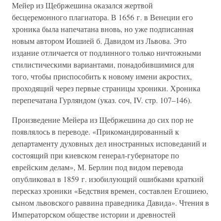
Мейер из Щебржешина оказался жертвой
бесцеремонного плагиатора. В 1656 г. в Венеции его
хроника была напечатана вновь, но уже подписанная
новым автором Иошией б. Давидом из Львова. Это
издание отличается от подлинного только ничтожными
стилистическими вариантами, понадобившимися для
того, чтобы приспособить к новому имени акростих,
проходящий через первые страницы хроники. Хроника
перепечатана Гурляндом (указ. соч, IV. стр. 107–146).
Произведение Мейера из Щебржешина до сих пор не
появлялось в переводе. «Прикомандированный к
департаменту духовных дел иностранных исповеданий и
состоящий при киевском генерал-губернаторе по
еврейским делам», М. Берлин под видом перевода
опубликовал в 1859 г. изобилующий ошибками краткий
пересказ хроники «Бедствия времен, составлен Егошиею,
сыном львовского раввина праведника Давида». Чтения в
Императорском обществе истории и древностей