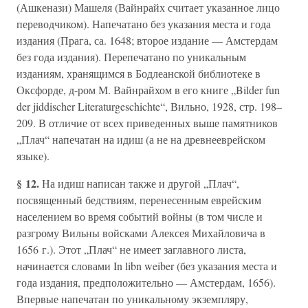
(Ашкенази) Машеля (Вайнрайх считает указанное лицо
переводчиком). Напечатано без указания места и года
издания (Прага, са. 1648; второе издание — Амстердам
без года издания). Перепечатано по уникальным
изданиям, хранящимся в Бодлеанской библиотеке в
Оксфорде, д-ром М. Вайнрайхом в его книге „Bilder fun
der jiddischer Literaturgeschichte“, Вильно, 1928, стр. 198–
209. В отличие от всех приведенных выше памятников
„Плач“ напечатан на идиш (а не на древнееврейском
языке).
§ 12.
На идиш написан также и другой „Плач“,
посвященный бедствиям, перенесенным еврейским
населением во время событий войны (в том числе и
разгрому Вильны войсками Алексея Михайловича в
1656 г.). Этот „Плач“ не имеет заглавного листа,
начинается словами In libn weiber (без указания места и
года издания, предположительно — Амстердам, 1656).
Впервые напечатан по уникальному экземпляру,