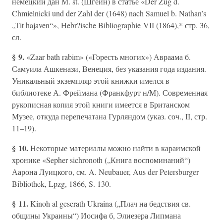
немецкий дан М. st. (Шгейн) в статье «Der Zug d.
Chmielnicki und der Zahl der (1648) nach Samuel b. Nathan’s
„Tit hajaven“», Hebr?ische Bibliographie VII (1864),* стр. 36,
сл.
§ 9.
«Zaar bath rabim» («Горесть многих») Авраама б.
Самуила Ашкенази, Венеция, без указания года издания.
Уникальный экземпляр этой книжки имелся в
библиотеке А. Фреймана (Франкфурт н/М). Современная
рукописная копия этой книги имеется в Британском
Музее, откуда перепечатана Гурляндом (указ. соч., II, стр.
11–19).
§ 10.
Некоторые материалы можно найти в караимской
хронике «Sepher sichronoth („Книга воспоминаний“)
Аарона Луицкого, см. A. Neubauer, Aus der Petersburger
Bibliothek, Lpzg, 1866, S. 130.
§ 11.
Kinoh al geserath Ukraina („Плач на бедствия св.
общины Украины“) Иосифа б, Элиезера Липмана