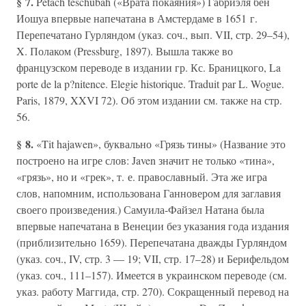
§ 7.
Petach teschubah («Врата покаяния») Габриэля бен
Иошуа впервые напечатана в Амстердаме в 1651 г.
Перепечатано Гурляндом (указ. соч., вып. VII, стр. 29–54),
X. Полаком (Pressburg, 1897). Вышла также во
французском переводе в издании гр. Кс. Браницкого, La
porte de la p?nitence. Elegie historique. Traduit par L. Wogue.
Paris, 1879, XXVI 72). Об этом издании см. также на стр.
56.
§ 8.
«Tit hajawen», буквально «Грязь тины» (Название это
построено на игре слов: Javen значит не только «тина»,
«грязь», но и «грек», т. е. православный. Эта же игра
слов, напомним, использована Ганновером для заглавия
своего произведения.) Самуила-Файзел Натана была
впервые напечатана в Венеции без указания года издания
(приблизительно 1659). Перепечатана дважды Гурляндом
(указ. соч., IV, стр. 3 — 19; VII, стр. 17–28) и Берифельдом
(указ. соч., 111–157). Имеется в украинском переводе (см.
указ. работу Маггида, стр. 270). Сокращенный перевод на