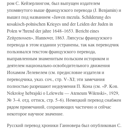
ром С. Кейзерлингом, был выпущен издателем
упомянутого выше французского перевода (J. Benjamin) и
вышел под названием «Jawen mezula. Schilderung des
коsakisch-polnischen Krieges und der Leiden der Juden in
Polen w?hrend der jahre 1648–1653. Bericht eines
Zeitgenossen», Hannover, 1863. Ляпсусы французского
перевода в этом издании устранены, так как переводчик
пользовался текстом французского перевода,
выправленным знаменитым польским историком и
деятелем национально-освободительного движения
Иохамом Лелевелем (см. предисловие издателя и
переводчика, указ. соч., стр. V–XI; эти замечания
полностью разрешают недоумения П. Кона (см. «Р. Kon.
Nekrolog hebrajski о Lelewelu — Ateneum Wilenski», 1929,
№ 3–4. отд. оттиск, стр. 5–6). Немецкий перевод снабжен
рядом примечаний, сохраняющих частично и сейчас
некоторое научное значение.
Русский перевод хроники Ганновера был опубликован С.