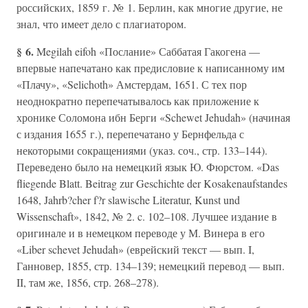
российских, 1859 г. № 1. Берлин, как многие другие, не
знал, что имеет дело с плагиатором.
§ 6.
Megilah eifoh «Послание» Саббатая Гакогена —
впервые напечатано как предисловие к написанному им
«Плачу», «Selichoth» Амстердам, 1651. С тех пор
неоднократно перепечатывалось как приложение к
хронике Соломона ибн Берги «Schewet Jehudah» (начиная
с издания 1655 г.), перепечатано у Бернфельда с
некоторыми сокращениями (указ. соч., стр. 133–144).
Переведено было на немецкий язык Ю. Фюрстом. «Das
fliegende Blatt. Beitrag zur Geschichte der Kosakenaufstandes
1648, Jahrb?cher f?r slawische Literatur, Kunst und
Wissenschaft», 1842, № 2. c. 102–108. Лучшее издание в
оригинале и в немецком переводе у М. Винера в его
«Liber schevet Jehudah» (еврейский текст — вып. I,
Ганновер, 1855, стр. 134–139; немецкий перевод — вып.
II, там же, 1856, стр. 268–278).