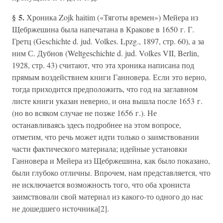
§ 5.
Хроника Zojk haitim («Тяготы времен») Мейера из
Щебржешина была напечатана в Кракове в 1650 г. Г.
Гретц (Geschichte d. jud. Volkes. Lpzg., 1897, стр. 60), а за
ним С. Дубнов (Weltgeschichte d. jud. Volkes VII, Berlin,
1928, стр. 43) считают, что эта хроника написана под
прямым воздействием книги Ганновера. Если это верно,
тогда приходится предположить, что год на заглавном
листе книги указан неверно, и она вышла после 1653 г.
(но во всяком случае не позже 1656 г.). Не
останавливаясь здесь подробнее на этом вопросе,
отметим, что речь может идти только о заимствовании
части фактического материала; идейные установки
Ганновера и Мейера из Щебржешина, как было показано,
были глубоко отличны. Впрочем, нам представляется, что
не исключается возможность того, что оба хрониста
заимствовали свой материал из какого-то одного до нас
не дошедшего источника[2].