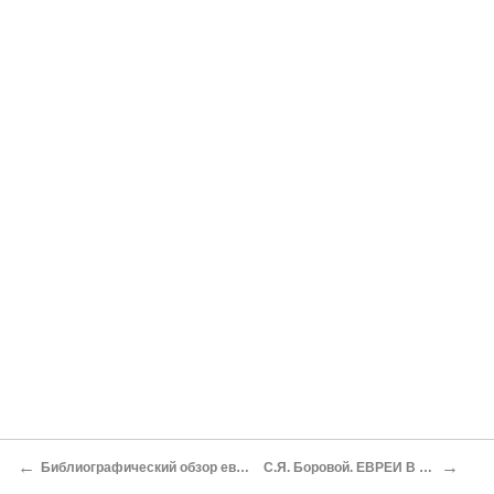
←
→
Библиографический обзор еврейских источников по истории классовой борьбы на Украине в XVII веке
С.Я. Боровой. ЕВРЕИ В ЗАПОРОЖСКОЙ СЕЧИ (По материалам сечевого архива)[1]