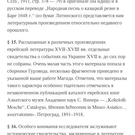
СПб., 1911, стр. 378 — 79) в оригинале (на идиш) и в
русском переводе „Народная песнь о казацкой резне в
Баре 1648 г.“ (из бумаг Литинского) представляется нам
литературным произведением относительно недавнего
прошлого.
§ 15.
Рассыпанные в различных произведениях
еврейской литературы XVII–XVIII вв. отдельные
свидетельства о событиях на Украине XVII в. до сих пор
не собраны. Очень малая часть этого материала попала в
сборники Гурлянда, несколько фрагментов приведено в
указанной выше работе Магида. Отметим, что материалы
такого характера особенно тщательно отмечались в
незаконченном публикацией каталоге еврейских книг
Азиатского музея Академии наук С. Винера — „Koheloth
Mosche“, Catalogus, librorum hebreorum in Museo Asiatico…
asservatorum». Петроград, 1891–1918.
§ 16.
Особого внимания исследователя заслуживают
исторические свидетельства, заключенные в литературе