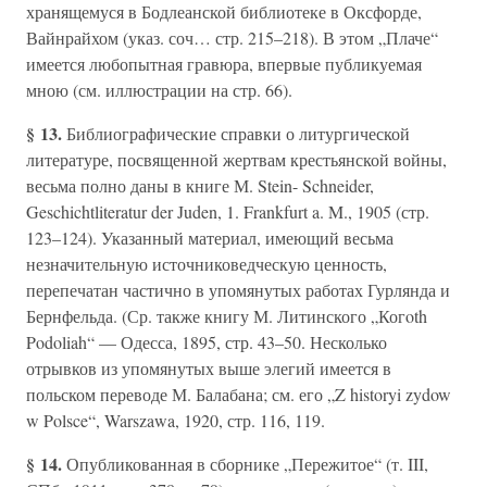
хранящемуся в Бодлеанской библиотеке в Оксфорде,
Вайнрайхом (указ. соч… стр. 215–218). В этом „Плаче“
имеется любопытная гравюра, впервые публикуемая
мною (см. иллюстрации на стр. 66).
§ 13.
Библиографические справки о литургической
литературе, посвященной жертвам крестьянской войны,
весьма полно даны в книге М. Stein- Schneider,
Geschichtliteratur der Juden, 1. Frankfurt a. M., 1905 (стр.
123–124). Указанный материал, имеющий весьма
незначительную источниковедческую ценность,
перепечатан частично в упомянутых работах Гурлянда и
Бернфельда. (Ср. также книгу М. Литинского „Когoth
Podoliah“ — Одесса, 1895, стр. 43–50. Несколько
отрывков из упомянутых выше элегий имеется в
польском переводе М. Балабана; см. его „Z historyi zydow
w Polsce“, Warszawa, 1920, стр. 116, 119.
§ 14.
Опубликованная в сборнике „Пережитое“ (т. III,