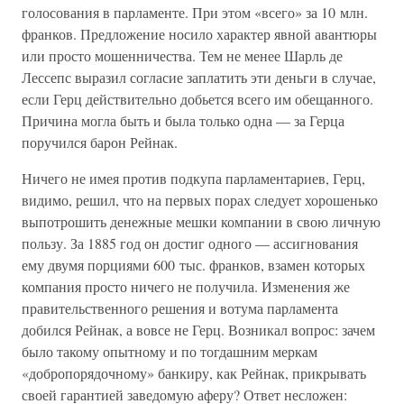
голосования в парламенте. При этом «всего» за 10 млн.
франков. Предложение носило характер явной авантюры
или просто мошенничества. Тем не менее Шарль де
Лессепс выразил согласие заплатить эти деньги в случае,
если Герц действительно добьется всего им обещанного.
Причина могла быть и была только одна — за Герца
поручился барон Рейнак.
Ничего не имея против подкупа парламентариев, Герц,
видимо, решил, что на первых порах следует хорошенько
выпотрошить денежные мешки компании в свою личную
пользу. За 1885 год он достиг одного — ассигнования
ему двумя порциями 600 тыс. франков, взамен которых
компания просто ничего не получила. Изменения же
правительственного решения и вотума парламента
добился Рейнак, а вовсе не Герц. Возникал вопрос: зачем
было такому опытному и по тогдашним меркам
«добропорядочному» банкиру, как Рейнак, прикрывать
своей гарантией заведомую аферу? Ответ несложен: