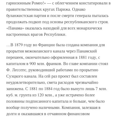
гарнизонным Ромео!» — с облегчением констатировали в
правительственных кругах Парижа. Однако
буланжистская партия и после смерти генерала пыталась
продолжать подкоп под основы республиканского строя.
«Панама» оказалась находкой для всех монархически
настроенных врагов Республики.
…В 1879 году во Франции была создана компания для
прорытия межокеанского канала через Панамский
перешеек, окончательно оформленная в 1881 году, с
капиталом в 900 млн. франков. Во главе компании стоял
Ф. Лессепс, руководивший работами по прорытию
Суэцкого канала. На сей раз проект был составлен
неудовлетворительно, смета расходов чрезвычайно
занижена. С 1881 по 1884 год было вынуто лишь 7 млн.
куб. м. грунта из 120 млн., а уже истрачено более
половины подписанного капитала и больше, чем было
вообще получено наличными. Компания, залезшая в
долги и оказавшаяся в отчаянном финансовом