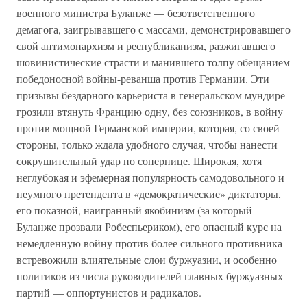
военного министра Буланже — безответственного
демагога, заигрывавшего с массами, демонстрировавшего
свой антимонархизм и республиканизм, разжигавшего
шовинистические страсти и манившего толпу обещанием
победоносной войны-реванша против Германии. Эти
призывы бездарного карьериста в генеральском мундире
грозили втянуть Францию одну, без союзников, в войну
против мощной Германской империи, которая, со своей
стороны, только ждала удобного случая, чтобы нанести
сокрушительный удар по сопернице. Широкая, хотя
неглубокая и эфемерная популярность самодовольного и
неумного претендента в «демократические» диктаторы,
его показной, наигранный якобинизм (за который
Буланже прозвали Робеспьериком), его опасный курс на
немедленную войну против более сильного противника
встревожили влиятельные слои буржуазии, и особенно
политиков из числа руководителей главных буржуазных
партий — оппортунистов и радикалов.