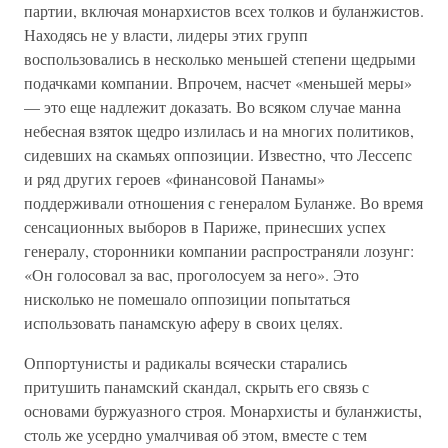
партии, включая монархистов всех толков и буланжистов.
Находясь не у власти, лидеры этих групп
воспользовались в несколько меньшей степени щедрыми
подачками компании. Впрочем, насчет «меньшей меры»
— это еще надлежит доказать. Во всяком случае манна
небесная взяток щедро излилась и на многих политиков,
сидевших на скамьях оппозиции. Известно, что Лессепс
и ряд других героев «финансовой Панамы»
поддерживали отношения с генералом Буланже. Во время
сенсационных выборов в Париже, принесших успех
генералу, сторонники компании распространяли лозунг:
«Он голосовал за вас, проголосуем за него». Это
нисколько не помешало оппозиции попытаться
использовать панамскую аферу в своих целях.
Оппортунисты и радикалы всячески старались
притушить панамский скандал, скрыть его связь с
основами буржуазного строя. Монархисты и буланжисты,
столь же усердно умалчивая об этом, вместе с тем