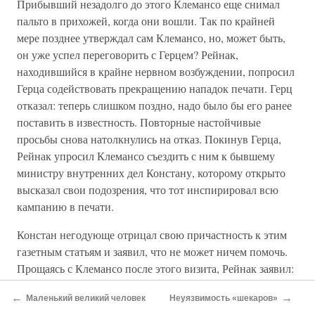
Прибывший незадолго до этого Клемансо еще снимал
пальто в прихожей, когда они вошли. Так по крайней
мере позднее утверждал сам Клемансо, но, может быть,
он уже успел переговорить с Герцем? Рейнак,
находившийся в крайне нервном возбуждении, попросил
Герца содействовать прекращению нападок печати. Герц
отказал: теперь слишком поздно, надо было бы его ранее
поставить в известность. Повторные настойчивые
просьбы снова натолкнулись на отказ. Покинув Герца,
Рейнак упросил Клемансо съездить с ним к бывшему
министру внутренних дел Констану, которому открыто
высказал свои подозрения, что тот инспирировал всю
кампанию в печати.
Констан негодующе отрицал свою причастность к этим
газетным статьям и заявил, что не может ничем помочь.
Прощаясь с Клемансо после этого визита, Рейнак заявил:
— Я погиб!
←
→
Маленький великий человек
Неуязвимость «шекаров»