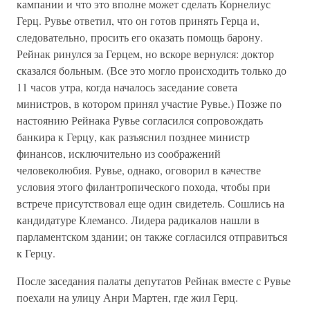
кампании и что это вполне может сделать Корнелиус
Герц. Рувье ответил, что он готов принять Герца и,
следовательно, просить его оказать помощь барону.
Рейнак ринулся за Герцем, но вскоре вернулся: доктор
сказался больным. (Все это могло происходить только до
11 часов утра, когда началось заседание совета
министров, в котором принял участие Рувье.) Позже по
настоянию Рейнака Рувье согласился сопровождать
банкира к Герцу, как разъяснил позднее министр
финансов, исключительно из соображений
человеколюбия. Рувье, однако, оговорил в качестве
условия этого филантропического похода, чтобы при
встрече присутствовал еще один свидетель. Сошлись на
кандидатуре Клемансо. Лидера радикалов нашли в
парламентском здании; он также согласился отправиться
к Герцу.
После заседания палаты депутатов Рейнак вместе с Рувье
поехали на улицу Анри Мартен, где жил Герц.