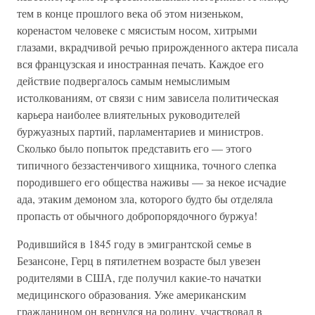
тем в конце прошлого века об этом низеньком,
коренастом человеке с мясистым носом, хитрыми
глазами, вкрадчивой речью прирожденного актера писала
вся французская и иностранная печать. Каждое его
действие подвергалось самым немыслимым
истолкованиям, от связи с ним зависела политическая
карьера наиболее влиятельных руководителей
буржуазных партий, парламентариев и министров.
Сколько было попыток представить его — этого
типичного беззастенчивого хищника, точного слепка
породившего его общества наживы — за некое исчадие
ада, этаким демоном зла, которого будто бы отделяла
пропасть от обычного добропорядочного буржуа!
Родившийся в 1845 году в эмигрантской семье в
Безансоне, Герц в пятилетнем возрасте был увезен
родителями в США, где получил какие-то начатки
медицинского образования. Уже американским
гражданином он вернулся на родину, участвовал в