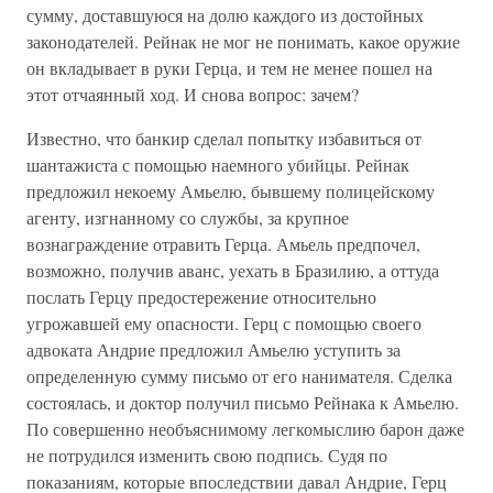
сумму, доставшуюся на долю каждого из достойных
законодателей. Рейнак не мог не понимать, какое оружие
он вкладывает в руки Герца, и тем не менее пошел на
этот отчаянный ход. И снова вопрос: зачем?
Известно, что банкир сделал попытку избавиться от
шантажиста с помощью наемного убийцы. Рейнак
предложил некоему Амьелю, бывшему полицейскому
агенту, изгнанному со службы, за крупное
вознаграждение отравить Герца. Амьель предпочел,
возможно, получив аванс, уехать в Бразилию, а оттуда
послать Герцу предостережение относительно
угрожавшей ему опасности. Герц с помощью своего
адвоката Андрие предложил Амьелю уступить за
определенную сумму письмо от его нанимателя. Сделка
состоялась, и доктор получил письмо Рейнака к Амьелю.
По совершенно необъяснимому легкомыслию барон даже
не потрудился изменить свою подпись. Судя по
показаниям, которые впоследствии давал Андрие, Герц