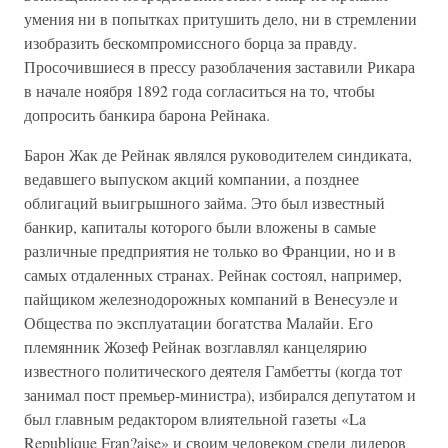
умения ни в попытках притушить дело, ни в стремлении
изобразить бескомпромиссного борца за правду.
Просочившиеся в прессу разоблачения заставили Рикара
в начале ноября 1892 года согласиться на то, чтобы
допросить банкира барона Рейнака.
Барон Жак де Рейнак являлся руководителем синдиката,
ведавшего выпуском акций компании, а позднее
облигаций выигрышного займа. Это был известный
банкир, капиталы которого были вложены в самые
различные предприятия не только во Франции, но и в
самых отдаленных странах. Рейнак состоял, например,
пайщиком железнодорожных компаний в Венесуэле и
Общества по эксплуатации богатства Малайи. Его
племянник Жозеф Рейнак возглавлял канцелярию
известного политического деятеля Гамбетты (когда тот
занимал пост премьер-министра), избирался депутатом и
был главным редактором влиятельной газеты «La
Republique Fran?aise» и своим человеком среди лидеров