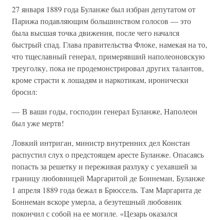
27 января 1889 года Буланже был избран депутатом от
Парижа подавляющим большинством голосов — это
была высшая точка движения, после чего начался
быстрый спад. Глава правительства Флоке, намекая на то,
что тщеславный генерал, примерявший наполеоновскую
треуголку, пока не продемонстрировал других талантов,
кроме страсти к лошадям и наркотикам, иронически
бросил:
— В ваши годы, господин генерал Буланже, Наполеон
был уже мертв!
Ловкий интриган, министр внутренних дел Констан
распустил слух о предстоящем аресте Буланже. Опасаясь
попасть за решетку и переживая разлуку с уехавшей за
границу любовницей Маргаритой де Боннеман, Буланже
1 апреля 1889 года бежал в Брюссель. Там Маргарита де
Боннеман вскоре умерла, а безутешный любовник
покончил с собой на ее могиле. «Цезарь оказался