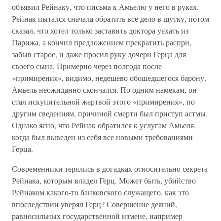
объявил Рейнаку, что письма к Амьелю у него в руках.
Рейнак пытался сначала обратить все дело в шутку, потом
сказал, что хотел только заставить доктора уехать из
Парижа, а кончил предложением прекратить распри,
забыв старое, и даже просил руку дочери Герца для
своего сына. Примерно через полгода после
«примирения», видимо, недешево обошедшегося барону,
Амьель неожиданно скончался. По одним намекам, он
стал искупительной жертвой этого «примирения», по
другим сведениям, причиной смерти был приступ астмы.
Однако ясно, что Рейнак обратился к услугам Амьеля,
когда был выведен из себя все новыми требованиями
Герца.
Современники терялись в догадках относительно секрета
Рейнака, которым владел Герц. Может быть, убийство
Рейнаком какого-то банковского служащего, как это
впоследствии уверял Герц? Совершение деяний,
равносильных государственной измене, например