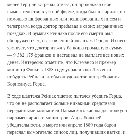
менее Герц не встречал отказа; он продолжал свое
вымогательство в устной форме, когда был в Париже, и с
помощью шифрованных или нешифрованных писем и
телеграмм, когда доктор пребывал в своих заграничных
поездках. В бумагах Рейнака после его смерти был
обнаружен счет, озаглавленный «шантаж Герца». Из него
явствует, что доктор изъял у банкира громадную сумму
— 9 382 175 франков и настаивал на выплате все новых
денег. Интересно отметить, что Клемансо и премьер-
министр Флоке в 1888 году упрашивали Лессепса
побудить Рейнака, чтобы он удовлетворил требования
Корнелиуса Герца.
В ходе шантажа Рейнак тщетно пытался убедить Герца,
что он не располагает больше никакими средствами,
переданными компанией Панамского канала для подкупа
парламентариев и министров. А для большей
убедительности, в марте или апреле 1889 года барон
переслал вымогателю список лиц, получивших взятки, и