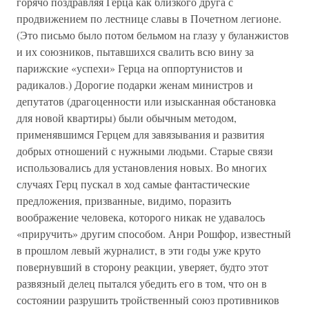
горячо поздравляя Герца как близкого друга с
продвижением по лестнице славы в Почетном легионе.
(Это письмо было потом бельмом на глазу у буланжистов
и их союзников, пытавшихся свалить всю вину за
парижские «успехи» Герца на оппортунистов и
радикалов.) Дорогие подарки женам министров и
депутатов (драгоценности или изысканная обстановка
для новой квартиры) были обычным методом,
применявшимся Герцем для завязывания и развития
добрых отношений с нужными людьми. Старые связи
использовались для установления новых. Во многих
случаях Герц пускал в ход самые фантастические
предложения, призванные, видимо, поразить
воображение человека, которого никак не удавалось
«приручить» другим способом. Анри Рошфор, известный
в прошлом левый журналист, в эти годы уже круто
повернувший в сторону реакции, уверяет, будто этот
развязный делец пытался убедить его в том, что он в
состоянии разрушить тройственный союз противников