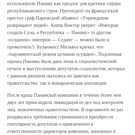
использовали Панаму как предлог для критики справа
республиканского строя. Претендент на французский
престол граф Парижский объявил: «Учреждения
развращают людей». Князь Виктор уверял: «Империя
создала Суэц, а Республика — Панаму» (о другом
«создании» империи — Седане — можно было и
промолчать!). Буланжист Мильвуа кричал, что
«парламентский режим целиком осужден». Подлинная
оценка Панамы была дана лишь в социалистической
печати и выступлениях депутатов-социалистов, которых
с равным рвением пытались не замечать как
правительство, так и монархическая оппозиция.
После краха Панамской компании в течение более чем
двух лет происходила ликвидация ее дел под контролем
лиц, назначенных правительством. В парламенте не раз
раздавались требования стремившихся приобрести
популярность депутатов о привлечении к
ответственности директоров компании, виновных в