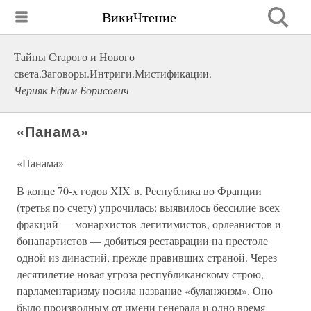
ВикиЧтение
Тайны Старого и Нового
света.Заговоры.Интриги.Мистификации.
Черняк Ефим Борисович
«Панама»
«Панама»
В конце 70-х годов XIX в. Республика во Франции
(третья по счету) упрочилась: выявилось бессилие всех
фракций — монархистов-легитимистов, орлеанистов и
бонапартистов — добиться реставрации на престоле
одной из династий, прежде правивших страной. Через
десятилетие новая угроза республиканскому строю,
парламентаризму носила название «буланжизм». Оно
было производным от имени генерала и одно время