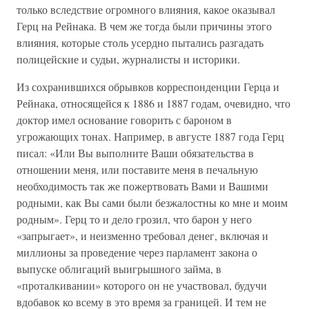
только вследствие огромного влияния, какое оказывал
Герц на Рейнака. В чем же тогда были причины этого
влияния, которые столь усердно пытались разгадать
полицейские и судьи, журналисты и историки.
Из сохранившихся обрывков корреспонденции Герца и
Рейнака, относящейся к 1886 и 1887 годам, очевидно, что
доктор имел основание говорить с бароном в
угрожающих тонах. Например, в августе 1887 года Герц
писал: «Или Вы выполните Ваши обязательства в
отношении меня, или поставите меня в печальную
необходимость так же пожертвовать Вами и Вашими
родными, как Вы сами были безжалостны ко мне и моим
родным». Герц то и дело грозил, что барон у него
«запрыгает», и неизменно требовал денег, включая и
миллионы за проведение через парламент закона о
выпуске облигаций выигрышного займа, в
«проталкивании» которого он не участвовал, будучи
вдобавок ко всему в это время за границей. И тем не