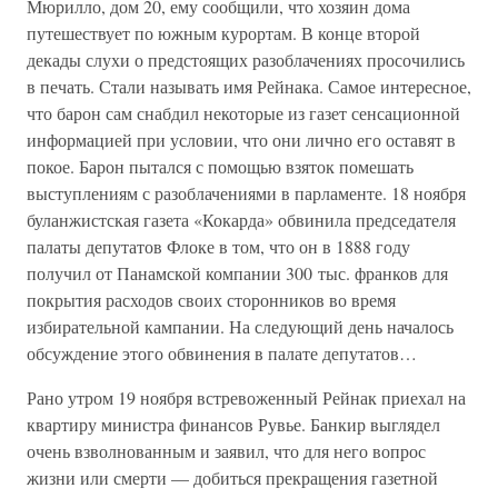
Мюрилло, дом 20, ему сообщили, что хозяин дома
путешествует по южным курортам. В конце второй
декады слухи о предстоящих разоблачениях просочились
в печать. Стали называть имя Рейнака. Самое интересное,
что барон сам снабдил некоторые из газет сенсационной
информацией при условии, что они лично его оставят в
покое. Барон пытался с помощью взяток помешать
выступлениям с разоблачениями в парламенте. 18 ноября
буланжистская газета «Кокарда» обвинила председателя
палаты депутатов Флоке в том, что он в 1888 году
получил от Панамской компании 300 тыс. франков для
покрытия расходов своих сторонников во время
избирательной кампании. На следующий день началось
обсуждение этого обвинения в палате депутатов…
Рано утром 19 ноября встревоженный Рейнак приехал на
квартиру министра финансов Рувье. Банкир выглядел
очень взволнованным и заявил, что для него вопрос
жизни или смерти — добиться прекращения газетной