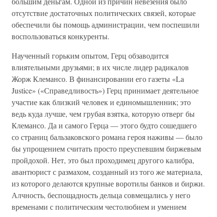
большим деньгам. Одной из причин невезения было
отсутствие достаточных политических связей, которые
обеспечили бы помощь администрации, чем поспешили
воспользоваться конкуренты.
Наученный горьким опытом, Герц обзаводится
влиятельными друзьями; в их числе лидер радикалов
Жорж Клемансо. В финансировании его газеты «La
Justice» («Справедливость») Герц принимает деятельное
участие как близкий человек и единомышленник; это
ведь куда лучше, чем грубая взятка, которую отверг бы
Клемансо. Да и самого Герца — этого будто сошедшего
со страниц бальзаковского романа героя наживы — было
бы упрощением считать просто преуспевшим биржевым
пройдохой. Нет, это был проходимец другого калибра,
авантюрист с размахом, созданный из того же материала,
из которого делаются крупные воротилы банков и биржи.
Алчность, беспощадность дельца совмещались у него
временами с политическим честолюбием и умением