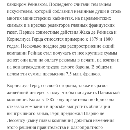
банкиром Рейнаком. Последнего считали тем змием-
искусителем, который соблазнил невинные души в столь
многих министерских кабинетах, на парламентских
скамьях и в креслах редакторов главных французских
газет. Первые совместные действия Жака де Рейнака и
Корнелиуса Герца относятся примерно к 1879 и 1880
годам. Несколько позднее для распространение акций
компании Рейнак стал получать от нее крупные суммы
денег; они шли на оплату рекламы в печати, на взятки и
на вознаграждение трудов самого барона. В общем и
целом эти суммы превысили 7,5 млн. франков.
Корнелиус Герц, со своей стороны, также выразил
живейший интерес к тому, чтобы послужить Панамской
компании. Когда в 1885 году правительство Бриссона
отказало компании в просьбе выпустить облигации
выигрышного займа, Герц предложил Шарлю де
Лессепсу (сыну главы компании) добиться изменения
этого решения правительства и благоприятного