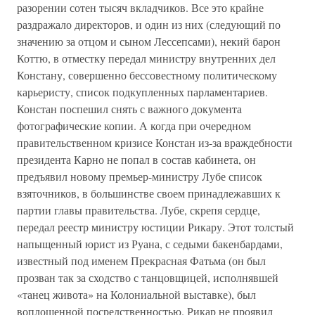
разорении сотен тысяч вкладчиков. Все это крайне
раздражало директоров, и один из них (следующий по
значению за отцом и сыном Лессепсами), некий барон
Коттю, в отместку передал министру внутренних дел
Констану, совершенно бессовестному политическому
карьеристу, список подкупленных парламентариев.
Констан поспешил снять с важного документа
фотографические копии. А когда при очередном
правительственном кризисе Констан из-за враждебности
президента Карно не попал в состав кабинета, он
предъявил новому премьер-министру Лубе список
взяточников, в большинстве своем принадлежавших к
партии главы правительства. Лубе, скрепя сердце,
передал реестр министру юстиции Рикару. Этот толстый
напыщенный юрист из Руана, с седыми бакенбардами,
известный под именем Прекрасная Фатьма (он был
прозван так за сходство с танцовщицей, исполнявшей
«танец живота» на Колониальной выставке), был
воплощенной посредственностью. Рикар не проявил