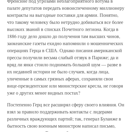
Фрейсине под угрозами неблагоприятного вотума в
палате депутатов передать новоиспеченному миллионеру
контракты на выгодные поставки для армии. Понятно,
что такому человеку было нетрудно добиваться все более
высоких званий в списках Почетного легиона. Когда в
1886 году дело дошло до получения там высших чинов,
заокеанские газеты ехидно напомнили о мошеннических
операциях Герца в США. Однако писания американской
прессы получили весьма слабый отзвук в Париже; да и
вряд ли янки стоило поднимать большой шум — разве в
их недавней истории не было случаев, когда лица,
уличенные в самых грязных аферах, сохраняли свои
вице-президентские или министерские кресла, не говоря
уже о других менее видных постах?
Постепенно Герц все расширял сферу своего влияния. Он
взял за правило поддерживать контакты с лидерами
различных враждующих партий; так, генерал Буланже в
бытность свою военным министром написал письмо,