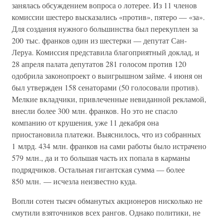
занялась обсуждением вопроса о лотерее. Из 11 членов
комиссии шестеро высказались «против», пятеро — «за».
Для создания нужного большинства был перекуплен за
200 тыс. франков один из шестерки — депутат Сан-
Леруа. Комиссия представила благоприятный доклад, и
28 апреля палата депутатов 281 голосом против 120
одобрила законопроект о выигрышном займе. 4 июня он
был утвержден 158 сенаторами (50 голосовали против).
Мелкие вкладчики, привлеченные невиданной рекламой,
внесли более 300 млн. франков. Но это не спасло
компанию от крушения, уже 11 декабря она
приостановила платежи. Выяснилось, что из собранных
1 млрд. 434 млн. франков на сами работы было истрачено
579 млн., да и то большая часть их попала в карманы
подрядчиков. Остальная гигантская сумма — более
850 млн. — исчезла неизвестно куда.
Вопли сотен тысяч обманутых акционеров нисколько не
смутили взяточников всех рангов. Однако политики, не