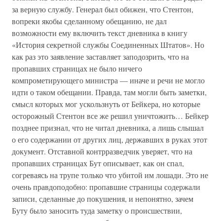
за верную службу. Генерал был обижен, что Стентон,
вопреки якобы сделанному обещанию, не дал
возможности ему включить текст дневника в книгу
«История секретной службы Соединенных Штатов». Но
как раз это заявление заставляет заподозрить, что на
пропавших страницах не было ничего
компрометирующего министра — иначе и речи не могло
идти о таком обещании. Правда, там могли быть заметки,
смысл которых мог ускользнуть от Бейкера, но которые
осторожный Стентон все же решил уничтожить… Бейкер
позднее признал, что не читал дневника, а лишь слышал
о его содержании от других лиц, державших в руках этот
документ. Отставной контрразведчик уверяет, что на
пропавших страницах Бут описывает, как он спал,
согреваясь на трупе только что убитой им лошади. Это не
очень правдоподобно: пропавшие страницы содержали
записи, сделанные до покушения, и непонятно, зачем
Буту было заносить туда заметку о происшествии,