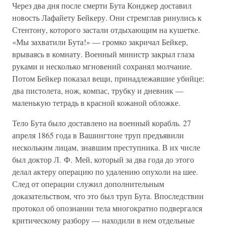
Через два дня после смерти Бута Конджер доставил
новость Лафайету Бейкеру. Они стремглав ринулись к
Стентону, которого застали отдыхающим на кушетке.
«Мы захватили Бута!» — громко закричал Бейкер,
врываясь в комнату. Военный министр закрыл глаза
руками и несколько мгновений сохранял молчание.
Потом Бейкер показал вещи, принадлежавшие убийце:
два пистолета, нож, компас, трубку и дневник —
маленькую тетрадь в красной кожаной обложке.
Тело Бута было доставлено на военный корабль. 27
апреля 1865 года в Вашингтоне труп предъявили
нескольким лицам, знавшим преступника. В их числе
был доктор Л. Ф. Мей, который за два года до этого
делал актеру операцию по удалению опухоли на шее.
След от операции служил дополнительным
доказательством, что это был труп Бута. Впоследствии
протокол об опознании тела многократно подвергался
критическому разбору — находили в нем отдельные