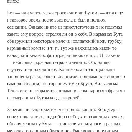
выход.
Бут — или человек, которого считали Бутом, — жил еще
некоторое время после выстрела и был в полном
сознании. Однако никто из присутствующих не подумал
задать ему вопрос, стрелял ли он в себя. В карманах Бута
обнаружили некоторые мелочи: солдатский нож, трубку,
карманный компас и т. п. Тут же находились какой-то
канадский вексель, фотографии любовниц… И главное
— небольшая красная тетрадь-дневник. Открытые
наудачу подполковником Конджером страницы были
заполнены разглагольствованиями, полными хвастливого
самолюбования, повторением имен Брута, Вильгельма
Телля или перефразированными высокопарными фразами
из сыгранных Бутом когда-то ролей.
Забегая вперед, отметим, что подполковник Конджер в
своих показаниях, подробно сообщая о различных вещах,
обнаруженных у Бута, — пистолетах, компасе и разных
мелочах, странным образом не обмолвился ни единым