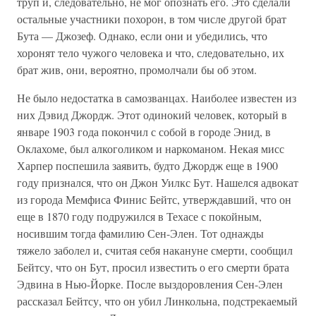
труп и, следовательно, не мог опознать его. Это сделали
остальные участники похорон, в том числе другой брат
Бута — Джозеф. Однако, если они и убедились, что
хоронят тело чужого человека и что, следовательно, их
брат жив, они, вероятно, промолчали бы об этом.
Не было недостатка в самозванцах. Наиболее известен из
них Дэвид Джордж. Этот одинокий человек, который в
январе 1903 года покончил с собой в городе Энид, в
Оклахоме, был алкоголиком и наркоманом. Некая мисс
Харпер поспешила заявить, будто Джордж еще в 1900
году признался, что он Джон Уилкс Бут. Нашелся адвокат
из города Мемфиса Финис Бейтс, утверждавший, что он
еще в 1870 году подружился в Техасе с покойным,
носившим тогда фамилию Сен-Элен. Тот однажды
тяжело заболел и, считая себя накануне смерти, сообщил
Бейтсу, что он Бут, просил известить о его смерти брата
Эдвина в Нью-Йорке. После выздоровления Сен-Элен
рассказал Бейтсу, что он убил Линкольна, подстрекаемый