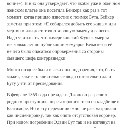
войне»). В них она утверждает, что якобы уже в обычном
женском платье она посетила Бейкера как раз в тот
момент, когда пришло известие о поимке Бута. Бейкер
заметил при этом: «Я собирался добыть его живым или
мертвым или достаточно хорошую замену для него».
Надо учитывать, что «американский Фуше» умер за
несколько лет до публикации мемуаров Веласкез и ей
нечего было опасаться опровержения со стороны
бывшего шефа контрразведки.
Много позднее были высказаны подозрения, что, быть
может, какие-то влиятельные люди сознательно дали
Буту уйти от преследования.
В феврале 1869 года президент Джонсон разрешил
родным преступника перезахоронить тело на кладбище в
Балтиморе. Но и эту церемонию многие рассматривали
как инсценировку, так как опять отсутствовал коронер.
При новом погребении Эдвин Бут так и не взглянул на