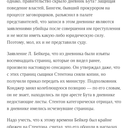
однако, правительство скрыло дневник Бута? Защищая
поведение властей, Бингем, бывший прокурором на
процессе заговорщиков, разъяснил в палате
представителей, что записи в этом дневнике являются
заявлениями убийцы после совершения им преступления
и не могли иметь какую-либо юридическую силу.
Поэтому, мол, их и не представили суду.
Заявление Л. Бейкера, что из дневника были изъяты
восемнадцать страниц, которые он видел ранее,
произвело настоящую сенсацию. Он утверждал даже, что
с этих страниц сыщики Стентона сняли копии, но
получили приказ передать их министру. Подполковник
Конджер занял колеблющуюся позицию — по его словам,
он не знает, находились ли при аресте Бута в дневнике
недостающие листы. Стентон категорически отрицал, что
в дневнике имелись исчезнувшие страницы.
Надо учесть, что к этому времени Бейкер был крайне
обижен на Стентона, считал, что его обошли в наградах