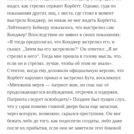
видел, как стрелял сержант Корбетт. Однако, судя по
показаниям других лиц, с места, где стоял в момент
выстрела Конджер, он никак не мог видеть Корбетта.
Лейтенанту Бейкеру показалось, что выстрелил сам
Конджер! Впоследствии он заявил в своих показаниях:
«Я тогда предполагал, что Конджер застрелил его, и
сказал: „Зачем вы его застрелили?“ Он ответил: „Я не
стрелял в него“. Тогда мне пришла в голову мысль, что,
если он и стрелял, лучше, чтобы об этом не знали».
Стентон, когда ему доложили официальную версию, что
Корбетт нарушил приказ и застрелил Бута, воскликнул:
«Мятежник мертв — патриот жив, он спас нас от
продолжающегося возбуждения, отсрочек и издержек.
Патриота следует освободить!» Позднее был пущен слух,
что у сарая помимо главной двери была еще запасная,
через которую, возможно, скрылся преступник. Он мог
бежать либо до того, как подоспели солдаты, либо даже
после их прибытия, если они не заметили этот боковой