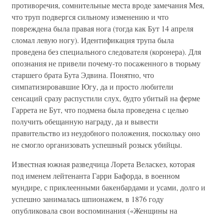
противоречия, сомнительные места вроде замечания Мея,
что труп подвергся сильному изменению и что
повреждена была правая нога (тогда как Бут 14 апреля
сломал левую ногу). Идентификация трупа была
проведена без специального следователя (коронера). Для
опознания не привели почему-то посаженного в тюрьму
старшего брата Бута Эдвина. Понятно, что
симпатизировавшие Югу, да и просто любители
сенсаций сразу распустили слух, будто убитый на ферме
Гаррета не Бут, что подмена была проведена с целью
получить обещанную награду, да и вывести
правительство из неудобного положения, поскольку оно
не смогло организовать успешный розыск убийцы.
Известная южная разведчица Лорета Веласкез, которая
под именем лейтенанта Гарри Бафорда, в военном
мундире, с приклеенными бакенбардами и усами, долго и
успешно занималась шпионажем, в 1876 году
опубликовала свои воспоминания («Женщины на