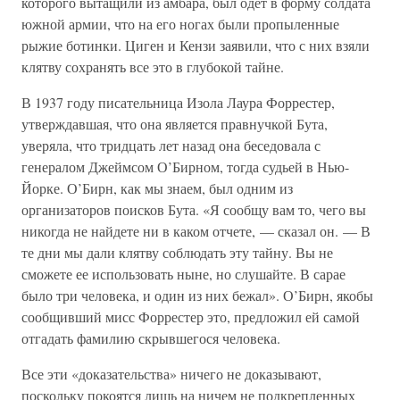
которого вытащили из амбара, был одет в форму солдата
южной армии, что на его ногах были пропыленные
рыжие ботинки. Циген и Кензи заявили, что с них взяли
клятву сохранять все это в глубокой тайне.
В 1937 году писательница Изола Лаура Форрестер,
утверждавшая, что она является правнучкой Бута,
уверяла, что тридцать лет назад она беседовала с
генералом Джеймсом О’Бирном, тогда судьей в Нью-
Йорке. О’Бирн, как мы знаем, был одним из
организаторов поисков Бута. «Я сообщу вам то, чего вы
никогда не найдете ни в каком отчете, — сказал он. — В
те дни мы дали клятву соблюдать эту тайну. Вы не
сможете ее использовать ныне, но слушайте. В сарае
было три человека, и один из них бежал». О’Бирн, якобы
сообщивший мисс Форрестер это, предложил ей самой
отгадать фамилию скрывшегося человека.
Все эти «доказательства» ничего не доказывают,
поскольку покоятся лишь на ничем не подкрепленных