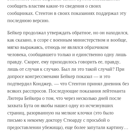
сообщить властям какие-то сведения о своих
сообщниках. Стентон в своих показаниях поддержал эту
последнюю версию.
Бейкер продолжал утверждать обратное, но он находился,
как сказано, в ссоре с военным министерством и вообще,
мягко выражаясь, отнюдь не являлся образчиком
человека, сообщавшего только и единственно одну лишь
правду. Скорее, ему приходилось говорить ее, правду,
лишь от случая к случаю. Был ли это такой случай? При
допросе конгрессменами Бейкер показал — и это
подтвердил Конджер, — что Стентон принял дневник без
всяких расспросов. Последующие показания лейтенанта
Лютера Бейкера о том, что через несколько дней после
захвата Бута он якобы нашел одну из исчезнувших
страниц, разорванную на мелкие клочки (это было
письмо к некоему доктору Стюарду с просьбой о
предоставлении убежища), еще более запутали картину…