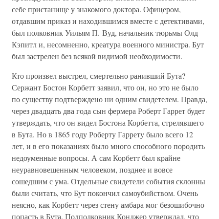
себе пристанище у знакомого доктора. Офицером,
отдавшим приказ и находившимся вместе с детективами,
был полковник Уильям П. Вуд, начальник тюрьмы Олд
Кэпитл и, несомненно, креатура военного министра. Бут
был застрелен без всякой видимой необходимости.
Кто произвел выстрел, смертельно ранивший Бута?
Сержант Бостон Корбетт заявил, что он, но это не было
по существу подтверждено ни одним свидетелем. Правда,
через двадцать два года сын фермера Роберт Гаррет будет
утверждать, что он видел Бостона Корбетта, стрелявшего
в Бута. Но в 1865 году Роберту Гаррету было всего 12
лет, и в его показаниях было много способного породить
недоуменные вопросы. А сам Корбетт был крайне
неуравновешенным человеком, позднее и вовсе
сошедшим с ума. Отдельные свидетели события склонны
были считать, что Бут покончил самоубийством. Очень
неясно, как Корбетт через стену амбара мог безошибочно
попасть в Бута. Подполковник Конджер утверждал, что