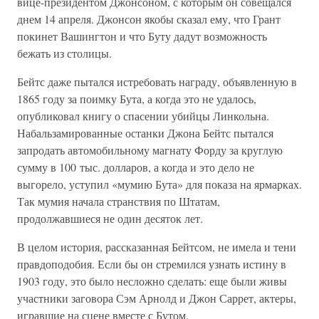
вице-президентом Джонсоном, с которым он совещался
днем 14 апреля. Джонсон якобы сказал ему, что Грант
покинет Вашингтон и что Буту дадут возможность
бежать из столицы.
Бейтс даже пытался истребовать награду, объявленную в
1865 году за поимку Бута, а когда это не удалось,
опубликовал книгу о спасении убийцы Линкольна.
Набальзамированные останки Джона Бейтс пытался
запродать автомобильному магнату Форду за круглую
сумму в 100 тыс. долларов, а когда и это дело не
выгорело, уступил «мумию Бута» для показа на ярмарках.
Так мумия начала странствия по Штатам,
продолжавшиеся не один десяток лет.
В целом история, рассказанная Бейтсом, не имела и тени
правдоподобия. Если бы он стремился узнать истину в
1903 году, это было несложно сделать: еще были живы
участники заговора Сэм Арнолд и Джон Саррет, актеры,
игравшие на сцене вместе с Бутом.