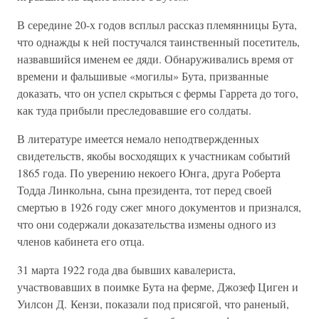
В середине 20-х годов всплыл рассказ племянницы Бута,
что однажды к ней постучался таинственный посетитель,
назвавшийся именем ее дяди. Обнаруживались время от
времени и фальшивые «могилы» Бута, призванные
доказать, что он успел скрыться с фермы Гаррета до того,
как туда прибыли преследовавшие его солдаты.
В литературе имеется немало неподтвержденных
свидетельств, якобы восходящих к участникам событий
1865 года. По уверению некоего Юнга, друга Роберта
Тодда Линкольна, сына президента, тот перед своей
смертью в 1926 году сжег много документов и признался,
что они содержали доказательства измены одного из
членов кабинета его отца.
31 марта 1922 года два бывших кавалериста,
участвовавших в поимке Бута на ферме, Джозеф Циген и
Уилсон Д. Кензи, показали под присягой, что раненый,