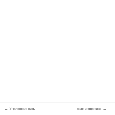
←
→
Утраченная нить
«за» и «против»