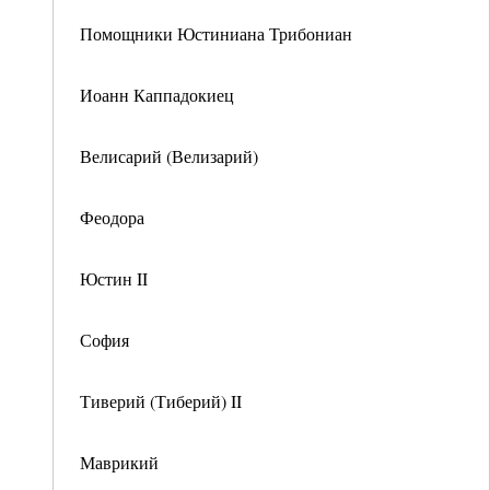
Помощники Юстиниана Трибониан
Иоанн Каппадокиец
Велисарий (Велизарий)
Феодора
Юстин II
София
Тиверий (Тиберий) II
Маврикий