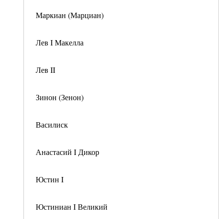
Маркиан (Марциан)
Лев I Макелла
Лев II
Зинон (Зенон)
Василиск
Анастасий I Дикор
Юстин I
Юстиниан I Великий