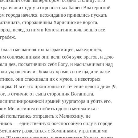
охранявших одну из крепостных башен Влахернской
урм города начался, неожиданно принялись пускать
Вотаниата, сторожившим Харисийские ворота.
город, вслед за ним в Константинополь вошло все
грабеж.
 была смешанная толпа фракийцев, македонцев,
им соплеменникам они вели себя хуже врагов, и дело
ли дев, посвятивших себя Богу, и насильничали над
ли украшения из Божьих храмов и не щадили даже
иков, они стаскивали их с мулов, а некоторых
цам. И все это происходило в течение целого дня» [9,
ог, в отличие от сына сторонник Вотаниата,
исциплинированной армией узурпатора и убить его,
ром Мелиссином и побить одного мятежника с
ый попытались отправить к Мелиссину, не
мников — единственную боеспособную силу в городе
Вотаниату разделаться с Комнинами, утратившими
 III метался в панике, и тут патриарх Косьма, желая