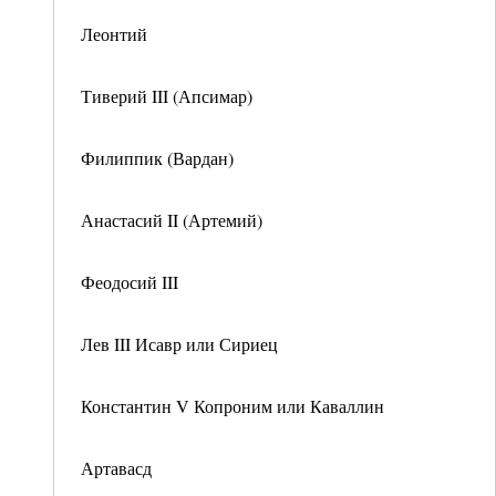
Леонтий
Тиверий III (Апсимар)
Филиппик (Вардан)
Анастасий II (Артемий)
Феодосий III
Лев III Исавр или Сириец
Константин V Копроним или Каваллин
Артавасд