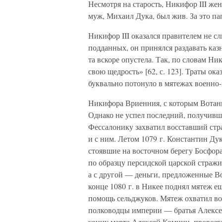
Несмотря на старость, Никифор III же
муж, Михаил Дука, был жив. За это па
Никифор III оказался правителем не 
подданных, он принялся раздавать ка
та вскоре опустела. Так, по словам Н
свою щедрость» [62, с. 123]. Траты о
буквально потонуло в мятежах военно-
Никифора Вриенния, с которым Вотани
Однако не успел последний, получивший
Фессалонику захватил восставший стр
и с ним. Летом 1079 г. Константин Дук
стоявшие на восточном берегу Босфора
по образцу персидской царской стражи)
а с другой — деньги, предложенные В
конце 1080 г. в Никее поднял мятеж 
помощь сельджуков. Мятеж охватил во
полководцы империи — братья Алексе
концу марта Алексей Комнин, провозг