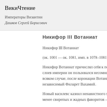
ВикиЧтение
Императоры Византии
Дашков Сергей Борисович
Никифор III Вотаниат
Никифор III Вотаниат
(ок. 1001 — ок. 1081, имп. в 1078–1081
Никифор Вотаниат причислял себя к п
слоев империи он пользовался несомн
всяком случае, после коронации Вотани
независимый Филарет Вахамий.
Новый василевс казнил ненавистного 
менее свирепых и жадных фаворитов —