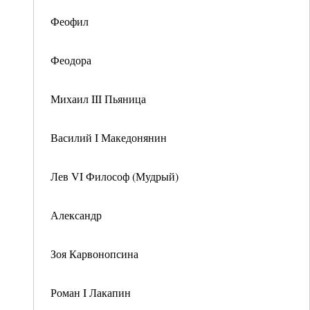
Феофил
Феодора
Михаил III Пьяница
Василий I Македонянин
Лев VI Философ (Мудрый)
Александр
Зоя Карвонопсина
Роман I Лакапин