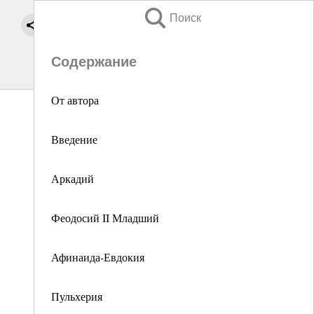
Поиск
Содержание
От автора
Введение
Аркадий
Феодосий II Младший
Афинаида-Евдокия
Пульхерия