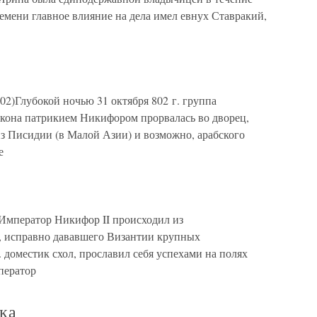
 времени главное влияние на дела имел евнух Ставракий,
802)Глубокой ночью 31 октября 802 г. группа
икона патрикием Никифором прорвалась во дворец,
из Писидии (в Малой Азии) и возможно, арабского
е
)Император Никифор II происходил из
, исправно дававшего Византии крупных
 доместик схол, прославил себя успехами на полях
ператор
ка