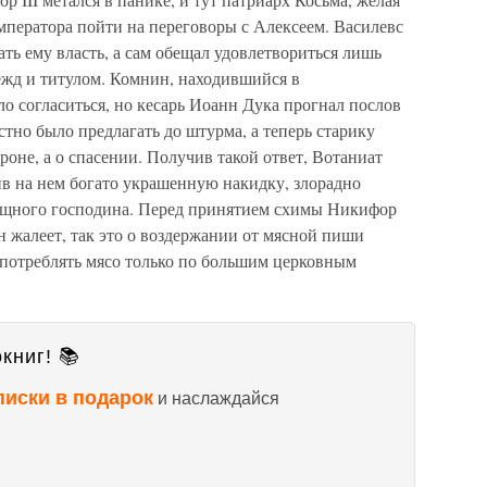
мператора пойти на переговоры с Алексеем. Василевс
ать ему власть, а сам обещал удовлетвориться лишь
жд и титулом. Комнин, находившийся в
о согласиться, но кесарь Иоанн Дука прогнал послов
естно было предлагать до штурма, а теперь старику
роне, а о спасении. Получив такой ответ, Вотаниат
ив на нем богато украшенную накидку, злорадно
омощного господина. Перед принятием схимы Никифор
н жалеет, так это о воздержании от мясной пиши
потреблять мясо только по большим церковным
книг! 📚
писки в подарок
и наслаждайся