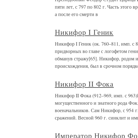
пяти лет, с 797 по 802 г. Часть этого
а после его смерти в
Никифор I Геник
Никифор I Геник (ок. 760–811, имп. с 
придворных во главе с логофетом ген
обманув стражу[65]. Никифор, родом 
происхождения, был в срочном порядк
Никифор II Фока
Никифор II Фока (912–969, имп. с 963
могущественного и знатного рода Фок
военачальников. Сам Никифор, с 954 г.
сражений. Весной 960 г. синклит и им
Император Никифор Фо