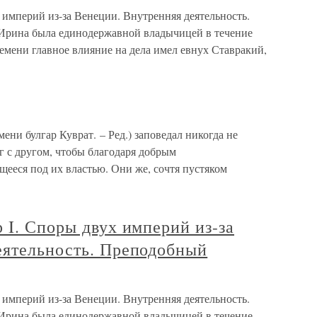
 империй из-за Венеции. Внутренняя деятельность.
рина была единодержавной владычицей в течение
 времени главное влияние на дела имел евнух Ставракий,
ени булгар Куврат. – Ред.) заповедал никогда не
г с другом, чтобы благодаря добрым
ееся под их властью. Они же, сочтя пустяком
 I. Споры двух империй из-за
еятельность. Преподобный
 империй из-за Венеции. Внутренняя деятельность.
рина была единодержавной владычицей в течение