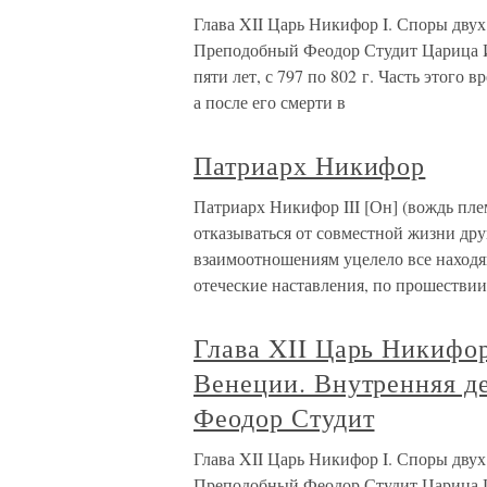
Глава XII Царь Никифор I. Споры двух
Преподобный Феодор Студит Царица И
пяти лет, с 797 по 802 г. Часть этого
а после его смерти в
Патриарх Никифор
Патриарх Никифор III [Он] (вождь плем
отказываться от совместной жизни дру
взаимоотношениям уцелело все находящ
отеческие наставления, по прошествии
Глава XII Царь Никифор
Венеции. Внутренняя д
Феодор Студит
Глава XII Царь Никифор I. Споры двух
Преподобный Феодор Студит Царица И