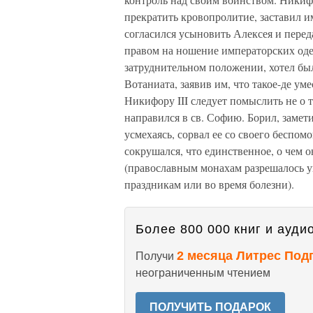
прекратить кровопролитие, заставил и
согласился усыновить Алексея и перед
правом на ношение императорских оде
затруднительном положении, хотел был
Вотаниата, заявив им, что такое-де ум
Никифору III следует помыслить не о т
направился в св. Софию. Борил, замет
усмехаясь, сорвал ее со своего бесп
сокрушался, что единственное, о чем о
(православным монахам разрешалось у
праздникам или во время болезни).
Более 800 000 книг и аудио
2 месяца Литрес Под
Получи
неограниченным чтением
ПОЛУЧИТЬ ПОДАРОК