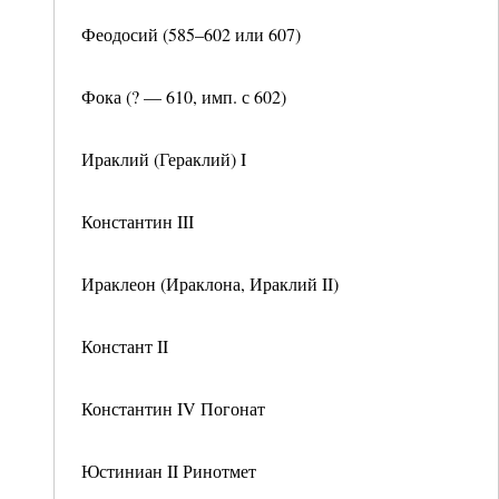
Феодосий (585–602 или 607)
Фока (? — 610, имп. с 602)
Ираклий (Гераклий) I
Константин III
Ираклеон (Ираклона, Ираклий II)
Констант II
Константин IV Погонат
Юстиниан II Ринотмет