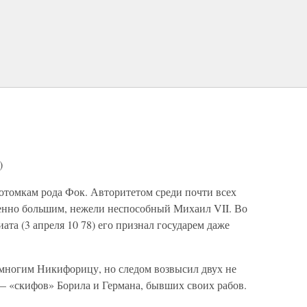
)
отомкам рода Фок. Авторитетом среди почти всех
енно большим, нежели неспособный Михаил VII. Во
ата (3 апреля 10 78) его признал государем даже
многим Никифорицу, но следом возвысил двух не
 «скифов» Борила и Германа, бывших своих рабов.