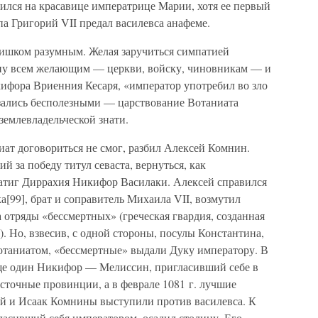
нился на красавице императрице Марии, хотя ее первый
па Григорий VII предал василевса анафеме.
слишком разумным. Желая заручиться симпатией
зну всем желающим — церкви, войску, чиновникам — и
икифора Вриенния Кесаря, «император употребил во зло
казались бесполезными — царствование Вотаниата
землевладельческой знати.
ат договориться не смог, разбил Алексей Комнин.
 за победу титул севаста, вернуться, как
атиг Диррахия Никифор Василаки. Алексей справился
а[99], брат и соправитель Михаила VII, возмутил
 отряды «бессмертных» (греческая гвардия, созданная
. Но, взвесив, с одной стороны, посулы Константина,
отаниатом, «бессмертные» выдали Дуку императору. В
еще один Никифор — Мелиссин, пригласивший себе в
сточные провинции, а в феврале 1081 г. лучшие
й и Исаак Комнины выступили против василевса. К
ласивший себя императором, осадил столицу. Его