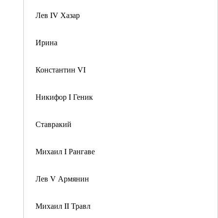
Лев IV Хазар
Ирина
Константин VI
Никифор I Геник
Ставракий
Михаил I Рангаве
Лев V Армянин
Михаил II Травл