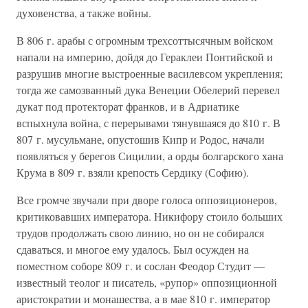
духовенства, а также войны.
В 806 г. арабы с огромным трехсоттысячным войском
напали на империю, дойдя до Гераклеи Понтийской и
разрушив многие выстроенные василевсом укрепления;
тогда же самозванный дука Венеции Обелерий перевел
дукат под протекторат франков, и в Адриатике
вспыхнула война, с перерывами тянувшаяся до 810 г. В
807 г. мусульмане, опустошив Кипр и Родос, начали
появляться у берегов Сицилии, а орды болгарского хана
Крума в 809 г. взяли крепость Сердику (Софию).
Все громче звучали при дворе голоса оппозиционеров,
критиковавших императора. Никифору стоило больших
трудов продолжать свою линию, но он не собирался
сдаваться, и многое ему удалось. Был осужден на
поместном соборе 809 г. и сослан Феодор Студит —
известный теолог и писатель, «рупор» оппозиционной
аристократии и монашества, а в мае 810 г. император