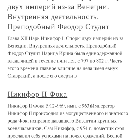
двух империй из-за Венеции.
Внутренняя деятельность.
Преподобный Феодор Студит
Глава XII Царь Никифор I. Споры двух империй из-за
Венеции. Внутренняя деятельность. Преподобный
Феодор Студит Царица Ирина была единодержавной
владычицей в течение пяти лет, с 797 по 802 г. Часть
этого времени главное влияние на дела имел евнух
Ставракий, а после его смерти в
Никифор II Фока
Никифор II Фока (912–969, имп. с 963)Император
Никифор II происходил из могущественного и знатного
рода Фок, исправно дававшего Византии крупных
военачальников. Сам Никифор, с 954 г. доместик схол,
прославил себя успехами на полях сражений. Весной