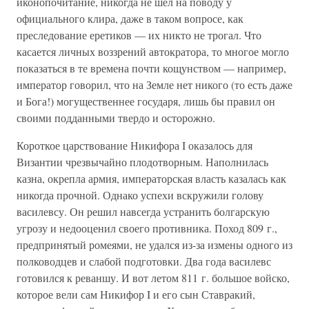
иконопочитание, никогда не шел на поводу у
официального клира, даже в таком вопросе, как
преследование еретиков — их никто не трогал. Что
касается личных воззрений автократора, то многое могло
показаться в те времена почти кощунством — например,
император говорил, что на Земле нет никого (то есть даже
и Бога!) могущественнее государя, лишь бы правил он
своими подданными твердо и осторожно.
Короткое царствование Никифора I оказалось для
Византии чрезвычайно плодотворным. Наполнилась
казна, окрепла армия, императорская власть казалась как
никогда прочной. Однако успехи вскружили голову
василевсу. Он решил навсегда устранить болгарскую
угрозу и недооценил своего противника. Поход 809 г.,
предпринятый ромеями, не удался из-за измены одного из
полководцев и слабой подготовки. Два года василевс
готовился к реваншу. И вот летом 811 г. большое войско,
которое вели сам Никифор I и его сын Ставракий,