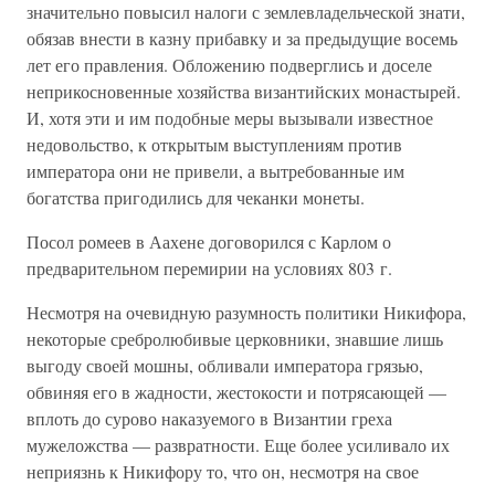
значительно повысил налоги с землевладельческой знати,
обязав внести в казну прибавку и за предыдущие восемь
лет его правления. Обложению подверглись и доселе
неприкосновенные хозяйства византийских монастырей.
И, хотя эти и им подобные меры вызывали известное
недовольство, к открытым выступлениям против
императора они не привели, а вытребованные им
богатства пригодились для чеканки монеты.
Посол ромеев в Аахене договорился с Карлом о
предварительном перемирии на условиях 803 г.
Несмотря на очевидную разумность политики Никифора,
некоторые сребролюбивые церковники, знавшие лишь
выгоду своей мошны, обливали императора грязью,
обвиняя его в жадности, жестокости и потрясающей —
вплоть до сурово наказуемого в Византии греха
мужеложства — развратности. Еще более усиливало их
неприязнь к Никифору то, что он, несмотря на свое