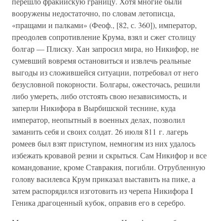
перешло фракийскую границу. Хотя многие были
вооружены недостаточно, по словам летописца,
«пращами и палками» (Феоф., [82, с. 360]), император,
преодолев сопротивление Крума, взял и сжег столицу
болгар — Плиску. Хан запросил мира, но Никифор, не
сумевший вовремя остановиться и извлечь реальные
выгоды из сложившейся ситуации, потребовал от него
безусловной покорности. Болгары, ожесточась, решили
либо умереть, либо отстоять свою независимость, и
заперли Никифора в Вырбишской теснине, куда
император, неопытный в военных делах, позволил
заманить себя и своих солдат. 26 июля 811 г. лагерь
ромеев был взят приступом, немногим из них удалось
избежать кровавой резни и скрыться. Сам Никифор и все
командование, кроме Ставракия, погибли. Отрубленную
голову василевса Крум приказал выставить на пике, а
затем распорядился изготовить из черепа Никифора I
Геника драгоценный кубок, оправив его в серебро.