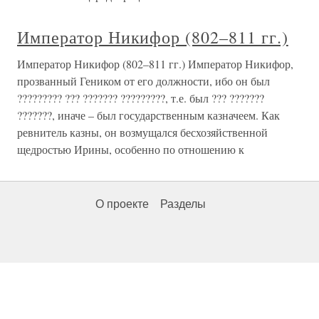
Император Никифор (802–811 гг.)
Император Никифор (802–811 гг.) Император Никифор,
прозванный Геником от его должности, ибо он был
????????? ??? ??????? ?????????, т.е. был ??? ???????
???????, иначе – был государственным казначеем. Как
ревнитель казны, он возмущался бесхозяйственной
щедростью Ирины, особенно по отношению к
О проекте
Разделы