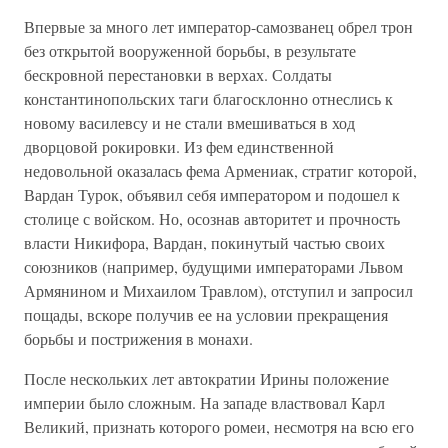
Впервые за много лет император-самозванец обрел трон
без открытой вооруженной борьбы, в результате
бескровной перестановки в верхах. Солдаты
константинопольских таги благосклонно отнеслись к
новому василевсу и не стали вмешиваться в ход
дворцовой рокировки. Из фем единственной
недовольной оказалась фема Армениак, стратиг которой,
Вардан Турок, объявил себя императором и подошел к
столице с войском. Но, осознав авторитет и прочность
власти Никифора, Вардан, покинутый частью своих
союзников (например, будущими императорами Львом
Армянином и Михаилом Травлом), отступил и запросил
пощады, вскоре получив ее на условии прекращения
борьбы и пострижения в монахи.
После нескольких лет автократии Ирины положение
империи было сложным. На западе властвовал Карл
Великий, признать которого ромеи, несмотря на всю его