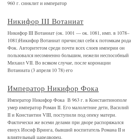
960 г. синклит и император
Никифор III Вотаниат
Никифор III Вотаниат (ок. 1001 — ок. 1081, имп. в 1078–
1081)Никифор Вотаниат причислял себя к потомкам рода
Фок. Авторитетом среди почти всех слоев империи он
пользовался несомненно большим, нежели неспособный
Михаил VII. Во всяком случае, после коронации
Вотаниата (3 апреля 10 78) его
Император Никифор Фока
Император Никифор Фока В 963 г. в Константинополе
умер император Роман II. Его малолетние дети, Василий
II и Константин VIII, поступили под опеку матери.
Фактически же всеми делами при дворе распоряжался
евнух Иосиф Вринга, бывший воспитатель Романа II и
влиятельный царедворец.