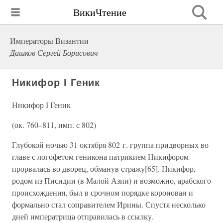
ВикиЧтение
Императоры Византии
Дашков Сергей Борисович
Никифор I Геник
Никифор I Геник
(ок. 760–811, имп. с 802)
Глубокой ночью 31 октября 802 г. группа придворных во
главе с логофетом геникона патрикием Никифором
прорвалась во дворец, обманув стражу[65]. Никифор,
родом из Писидии (в Малой Азии) и возможно, арабского
происхождения, был в срочном порядке коронован и
формально стал соправителем Ирины. Спустя несколько
дней императрица отправилась в ссылку.