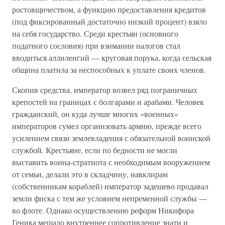
ростовщичеством, а функцию предоставления кредитов
(под фиксированный достаточно низкий процент) взяло
на себя государство. Среди крестьян (основного
податного сословия) при взимании налогов стал
вводиться аллиленгий — круговая порука, когда сельская
община платила за неспособных к уплате своих членов.
Скопив средства, император возвел ряд пограничных
крепостей на границах с болгарами и арабами. Человек
гражданский, он куда лучше многих «военных»
императоров сумел организовать армию, прежде всего
усилением связи землевладения с обязательной воинской
службой. Крестьяне, если по бедности не могли
выставить воина-стратиота с необходимым вооружением
от семьи, делали это в складчину, навклирам
(собственникам кораблей) император задешево продавал
земли фиска с тем же условием непременной службы —
во флоте. Однако осуществлению реформ Никифора
Геника мешало внутреннее сопротивление знати и