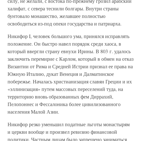
силу, не желали, с востока по-прежнему грозил арабский
халифат, с севера теснили болгары. Внутри страны
бунтовало монашество, желавшее полностью
освободиться из-под опеки государства и патриарха.
Никифор I, человек большого ума, принялся исправлять
положение. Он быстро навел порядок среди хаоса, в
который ввергли страну евнухи Ирины. В 803 г. удалось
заключить перемирие с Карлом, который в обмен на отказ
Византии от Рима и Средней Истрии признал ее права на
Южную Италию, дукат Венеция и Далматинское
побережье. Началась христианизация славян Греции и их
«эллинизация» путем массовых переселений туда, на
территорию вновь образованных фем Диррахий,
Пелопоннес и Фессалоника более цивилизованного
населения Малой Азии.
Никифор резко уменьшил податные льготы монастырям
и церкви вообще и произвел ревизию финансовой
политики. Частным лицам было запрещено заниматься