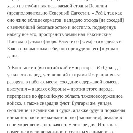
хазар из глубин так называемой страны Верилии
(предположительно Северный Дагестан. –
Ред.),
так как
оно жило вблизи сарматов, нападало отсюда [на соседей]
с величайшей безопасностью и достигло, подвергнув
набегу все это, пространств земли над Евксинским
Понтом и [самого] моря. Вместе со [всем] этим сделав и
Баяна подвластным себе, оно принудило [его] к уплате
дани.
А Константин (византийский император. –
Ред.),
когда
узнал, что народ, уставивший шатрами Истр, принялся
разорять в набегах места, соседние с державой ромеев,
выступил – в целях обороны – против этого народа,
переправив во фракийскую область тяжеловооруженное
войско, а также снарядив флот. Булгары же, увидев
скопление и всадников и судов, а также будучи поражены
внезапностью и неожиданностью [нападения], бежали в
свои укрепления, оставаясь там четыре дня. И так как
ромеи не имели возможности сразиться с ними из-за