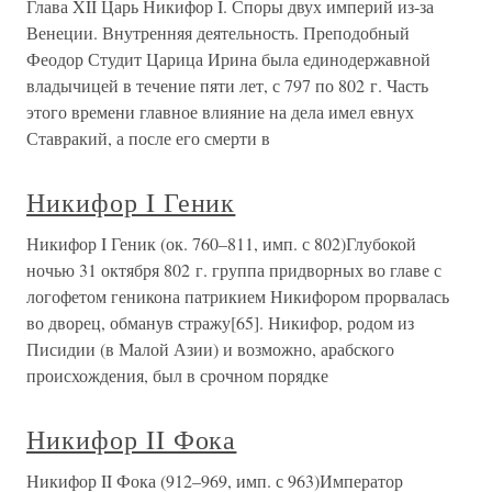
Глава XII Царь Никифор I. Споры двух империй из-за
Венеции. Внутренняя деятельность. Преподобный
Феодор Студит Царица Ирина была единодержавной
владычицей в течение пяти лет, с 797 по 802 г. Часть
этого времени главное влияние на дела имел евнух
Ставракий, а после его смерти в
Никифор I Геник
Никифор I Геник (ок. 760–811, имп. с 802)Глубокой
ночью 31 октября 802 г. группа придворных во главе с
логофетом геникона патрикием Никифором прорвалась
во дворец, обманув стражу[65]. Никифор, родом из
Писидии (в Малой Азии) и возможно, арабского
происхождения, был в срочном порядке
Никифор II Фока
Никифор II Фока (912–969, имп. с 963)Император