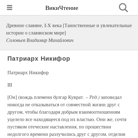
ВикиЧтение
Древние славяне, I-X века [Таинственные и увлекательные
истории о славянском мире]
Соловьев Владимир Михайлович
Патриарх Никифор
Патриарх Никифор
III
[Он] (вождь племени булгар Куврат. –
Ред.)
заповедал
никогда не отказываться от совместной жизни друг с
другом, чтобы благодаря добрым взаимоотношениям
уцелело все находящееся под их властью. Они же, сочтя
пустяком отеческие наставления, по прошествии
недолгого времени разлучились друг с другом, отделив