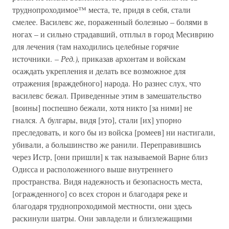
труднопроходимое™ места, те, придя в себя, стали
смелее. Василевс же, пораженный болезнью – болями в
ногах – и сильно страдавший, отплыл в город Месиврию
для лечения (там находились целебные горячие
источники. –
Ред.),
приказав архонтам и войскам
осаждать укрепления и делать все возможное для
отражения [враждебного] народа. Но разнес слух, что
василевс бежал. Приведенные этим в замешательство
[воины] поспешно бежали, хотя никто [за ними] не
гнался. А булгары, видя [это], стали [их] упорно
преследовать, и кого бы из войска [ромеев] ни настигали,
убивали, а большинство же ранили. Переправившись
через Истр, [они пришли] к так называемой Варне близ
Одисса и расположенного выше внутреннего
пространства. Видя надежность и безопасность места,
[огражденного] со всех сторон и благодаря реке и
благодаря труднопроходимой местности, они здесь
раскинули шатры. Они завладели и близлежащими