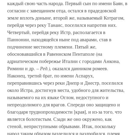
каждый свою часть народа. Первый сын по имени Баян, в
согласии с завещанием отца, остался в прадедовской
земле вплоть доныне, второй же, называемый Котрагом,
перейдя через реку Танаис, поселился напротив них.
Четвертый, перейдя реку Истр, располагается в
Паннонии, находящейся ныне под аварами, став в
подчинение местному племени. Пятый же,
обосновавшийся в Равеннском Пентаполе (на
адриатическом побережье Италии с городами Анкона,
Римини и др. –
Ред.),
оказался данником ромеев.
Наконец, третий брат, по имени Аспарух,
переправившись через реки Днепр и Днестр, поселился
около Истра, достигнув места, удобного для жительства,
называемого на их языке Оглом, недоступного и
непреодолимого для врагов. Спереди оно защищено и
благодаря труднопроходимости [края], и из-за того, что
является болотистым. Сзади же оно окружено, как
стеной, неприступными обрывами. Итак, поскольку
народ таким образом разделился и раздробился, племя