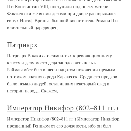
II и Константин VIII, поступили под опеку матери.
Фактически же всеми делами при дворе распоряжался
евнух Иосиф Вринга, бывший воспитатель Романа II и
влиятельный царедворец.
Патриарх
Патриарх В каких-то симпатиях к революционному
классу и делу моего деда заподозрить нельзя.
Баймагамбет был в шестнадцатом поколении прямым
потомком знатного рода Каракесек. Среди его предков
было немало людей, оставивших некоторый след в
истории народа. Скажем,
Император Никифор (802–811 гг.)
Император Никифор (802–811 гг.) Император Никифор,
прозванный Геником от его должности, ибо он был