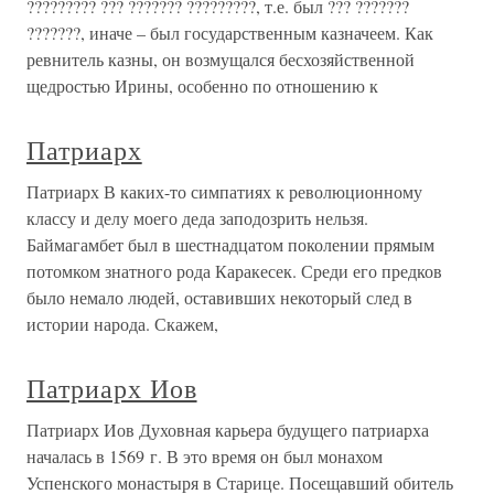
????????? ??? ??????? ?????????, т.е. был ??? ???????
???????, иначе – был государственным казначеем. Как
ревнитель казны, он возмущался бесхозяйственной
щедростью Ирины, особенно по отношению к
Патриарх
Патриарх В каких-то симпатиях к революционному
классу и делу моего деда заподозрить нельзя.
Баймагамбет был в шестнадцатом поколении прямым
потомком знатного рода Каракесек. Среди его предков
было немало людей, оставивших некоторый след в
истории народа. Скажем,
Патриарх Иов
Патриарх Иов Духовная карьера будущего патриарха
началась в 1569 г. В это время он был монахом
Успенского монастыря в Старице. Посещавший обитель