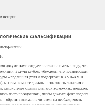
в истории
ологические фальсификации
альсификации
ИИ
ми документами следует постоянно иметь в виду, что
дложными. Будучи глубоко убеждены, что подавляющая
туры – подлинная (хотя и подверглась в XVII–XVIII
), мы тем не менее должны познакомить читателя с
и, демонстрирующими диапазон возможных подделок
лось часто преодолевать, чтобы доказать факт подлога.
ла – обратить внимание читателя на необходимость
иками. Кроме того, не исключено, что некоторые