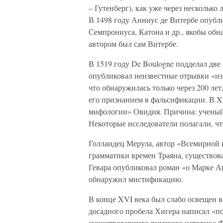
– Гутенберг), как уже через нескольк
В 1498 году Анниус де Витербе опубли
Семпрониуса, Катона и др., якобы об
автором был сам Витербе.
В 1519 году De Boulogne подделал две
опубликовал неизвестные отрывки «из
что обнаружилась только через 200 лет
его признанием в фальсификации. В 
мифологии» Овидия. Причина: ученый с
Некоторые исследователи полагали, чт
Голландец Мерула, автор «Всемирной 
грамматики времен Траяна, существов
Гевара опубликовал роман «о Марке А
обнаружил мистификацию.
В конце XVI века был слабо освещен 
досадного пробела Хигера написал «п
существовавшего римского историка Ф