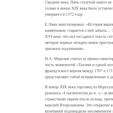
Средние века. Пять столетий никто не
только в конце XIX века было устано
умершего в 1372 году.
Е.Ланн констатировал: «История миро
памятников, старается о ней забыть… 
XVI веке, что нет ни одного текста «
авторов первых четырех веков христи
признать подлинным».
Н.А. Морозов считал (и привел некото
часть знаменитой «Тысячи и одной но
французского короля между 1707 и 171
представляют собой исправленные и д
В конце XIX века торговец из Иерус
рукопись «I тысячелетия до н. э.» за 
странствиях евреев после исхода, прич
версией Второзакония. Это открытие 
колебаний подтвердили несомненную 