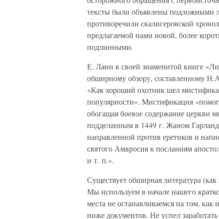
тексты были объявлены подложными л
противоречили скалигеровской хроноло
предлагаемой нами новой, более корот
подлинными.
Е. Ланн в своей знаменитой книге «Л
обширному обзору, составленному Н.А
«Как хороший охотник шел мистификат
популярности». Мистификация «помога
обогащая боевое содержание церкви 
подделанным в 1449 г. Жаном Гарланд
направленной против еретиков и нап
святого Амвросия к посланиям апостол
и т. п.».
Существует обширная литература (как 
Мы используем в начале нашего кратко
места не останавливаемся на том, ка
ниже документов. Не успел заработать