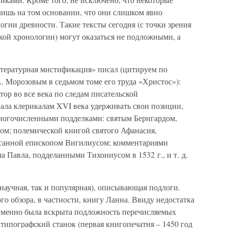
ишь на том основании, что они слишком явно
гии древности. Такие тексты сегодня (с точки зрения
кой хронологии) могут оказаться не подложными, а
итературная мистификация» писал (цитируем по
. Морозовым в седьмом томе его труда «Христос»):
ор во все века по следам писательской
ла клерикалам XVI века удерживать свои позиции,
многочисленными подделками: святым Бернгардом,
ом; полемической книгой святого Афанасия,
исанной епископом Вигилиусом; комментариями
а Павла, подделанными Тихониусом в 1532 г., и т. д.
научная, так и популярная), описывающая подлоги.
го обзора, в частности, книгу Ланна. Ввиду недостатка
к именно была вскрыта подложность перечисляемых
 типографский станок (первая книгопечатня – 1450 год