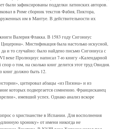
о лет были зафиксированы подделки латинских авторов.
ковал в Риме сборник текстов Фабия, Пиктора,
наруженных им в Мантуе. В действительности их
 книги Валерия Флакка. В 1583 году Сигониус
 Цицерона». Мистификация была настолько искусной,
, да и то случайно: было найдено письмо Сигониуса с
XVI веке Пролюциус написал 7-ю книгу «Календарной
пор о том, на сколько книг делится этот труд Овидия.
о книг должно быть 12.
истории», цитировал абзацы «из Пизона» и из
ание которых подвергается сомнению. Францисканец
врелии», имевший успех. Однако анализ вскоре
вопрос о христианстве в Испании. Для восполнения
одлинную хронику» от имени никогда не
лавиуса Декстера. В XVIII веке Хиркенс издал под