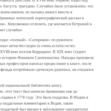
и Августа, трагедию. Случайно было установлено, что
своим именем, не пытаясь никого ввести в
абриковал латинский порнографический рассказ и
ом». Невозможно отличить, где кончается Петроний и
рыт случайно.
издал «полный» «Сатирикон» по рукописи
нал затем бесследно (и очень кстати) исчез.
XVIII веке поэтом Коррадино. В XIX веке студент
го историю Финикии Санхониатона. Находка произвела
ных профессоров написал предисловие к книге, после
нфельда потребовали греческую рукопись, он отказался
кой национальной библиотеке книгу,
, этот текст был написан браминами еще до
издана в 1778 году. Это была подделка. В Индии в
ы поддельные комментарии к Ведам, также
подделкой был введен в заблуждение санскритолог