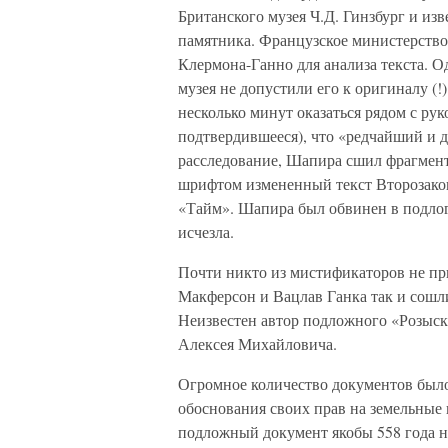
Британского музея Ч.Д. Гинзбург и из
памятника. Французское министерств
Клермона-Ганно для анализа текста. 
музея не допустили его к оригиналу (
несколько минут оказаться рядом с ру
подтвердившееся), что «редчайший и 
расследование, Шапира сшил фрагмент
шрифтом измененный текст Второзако
«Тайм». Шапира был обвинен в подлог
исчезла.
Почти никто из мистификаторов не при
Макферсон и Вацлав Ганка так и сошли
Неизвестен автор подложного «Розыск
Алексея Михайловича.
Огромное количество документов был
обоснования своих прав на земельные
подложный документ якобы 558 года н.