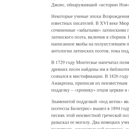
Джонс, обнаруживший «историю Ноя» 
Некоторые ученые эпохи Возрождения 
известных писателей. В XVI веке Мюр
сочиненные «забытыми» латинскими п
латинского поэта, включив в сборник 
написанное якобы на полуистлевшем п
антологии латинских поэтов, пока под
В 1729 году Монтескье напечатал поэм
древних песен найдены им в библиоте
сознался в мистификации. В 1826 году
Анакреона, приписав их неизвестным 
подделку – «хронику» отцов церкви и
Знаменитой подделкой «под антик» яв
поэтессы Билитрис» вышел в 1894 год
песнях этой неизвестной греческой поэ
разыскал ее могилу. Два немецких уч
посвятили «замечательной поэтессе» н