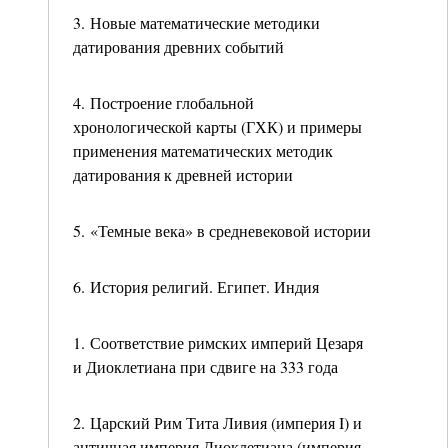
3. Новые математические методики
датирования древних событий
4. Построение глобальной
хронологической карты (ГХК) и примеры
применения математических методик
датирования к древней истории
5. «Темные века» в средневековой истории
6. История религий. Египет. Индия
1. Соответствие римских империй Цезаря
и Диоклетиана при сдвиге на 333 года
2. Царский Рим Тита Ливия (империя I) и
античная империя Диоклетиана (империя