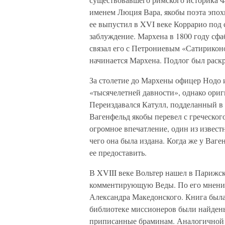
именем Люция Вара, якобы поэта эпох
ее выпустил в XVI веке Коррарио под 
заблуждение. Мархена в 1800 году сф
связал его с Петрониевым «Сатирикон
начинается Мархена. Подлог был раск
За столетие до Мархены офицер Нодо 
«тысячелетней давности», однако ориги
Переиздавался Катулл, подделанный в 
Вагенфельд якобы перевел с греческо
огромное впечатление, один из извест
чего она была издана. Когда же у Ваге
ее предоставить.
В XVIII веке Вольтер нашел в Парижс
комментирующую Веды. По его мнению
Александра Македонского. Книга была 
библиотеке миссионеров были найден
приписанные браминам. Аналогичной 