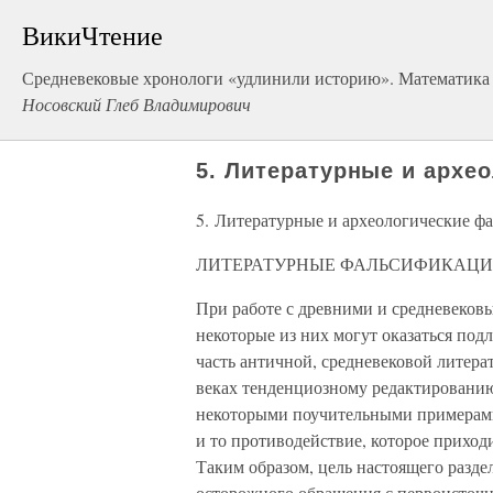
ВикиЧтение
Средневековые хронологи «удлинили историю». Математика 
Носовский Глеб Владимирович
5. Литературные и архе
5. Литературные и археологические ф
ЛИТЕРАТУРНЫЕ ФАЛЬСИФИКАЦ
При работе с древними и средневековы
некоторые из них могут оказаться по
часть античной, средневековой литера
веках тенденциозному редактированию
некоторыми поучительными примерам
и то противодействие, которое приходи
Таким образом, цель настоящего разде
осторожного обращения с первоисточн