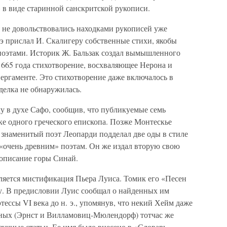
в виде старинной санскритской рукописи.
не довольствовались находками рукописей уже
э прислал И. Скалигеру собственные стихи, якобы
оэтами. Историк Ж. Бальзак создал вымышленного
1665 года стихотворение, восхваляющее Нерона и
ергаменте. Это стихотворение даже включалось в
делка не обнаружилась.
у в духе Сафо, сообщив, что публикуемые семь
ке одного греческого епископа. Позже Монтескье
 знаменитый поэт Леопарди подделал две оды в стиле
«очень древним» поэтам. Он же издал вторую свою
 описание горы Синай.
ляется мистификация Пьера Луиса. Томик его «Песен
у. В предисловии Луис сообщал о найденных им
тессы VI века до н. э., упомянув, что некий Хейм даже
еных (Эрнст и Вилламовиц-Мюлендорф) тотчас же
аучные статьи. Ее имя было внесено в «Словарь