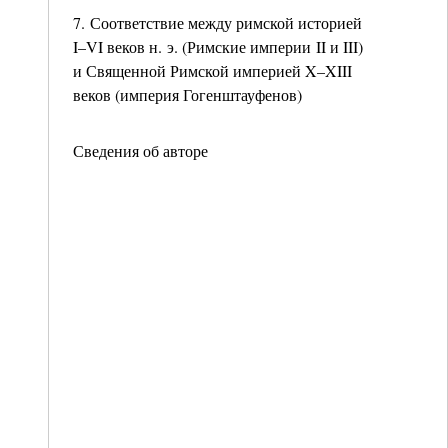
7. Соответствие между римской историей
I–VI веков н. э. (Римские империи II и III)
и Священной Римской империей X–XIII
веков (империя Гогенштауфенов)
Сведения об авторе