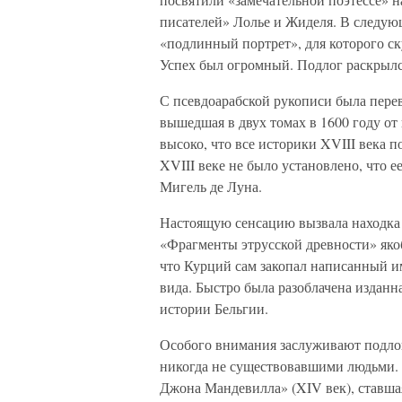
писателей» Лолье и Жиделя. В следую
«подлинный портрет», для которого ск
Успех был огромный. Подлог раскрылс
С псевдоарабской рукописи была пере
вышедшая в двух томах в 1600 году о
высоко, что все историки XVIII века 
XVIII веке не было установлено, что 
Мигель де Луна.
Настоящую сенсацию вызвала находка 
«Фрагменты этрусской древности» яко
что Курций сам закопал написанный им
вида. Быстро была разоблачена изданн
истории Бельгии.
Особого внимания заслуживают подло
никогда не существовавшими людьми. 
Джона Мандевилла» (XIV век), ставш