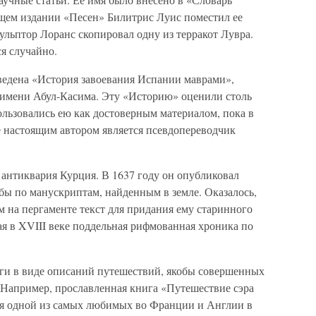
щем издании «Песен» Билитрис Луис поместил ее
ульптор Лоранс скопировал одну из терракот Лувра.
я случайно.
ведена «История завоевания Испании маврами»,
т имени Абул-Касима. Эту «Историю» оценили столь
пользовались ею как достоверным материалом, пока в
ее настоящим автором является псевдопереводчик
антиквария Курция. В 1637 году он опубликовал
бы по манускриптам, найденным в земле. Оказалось,
 на пергаменте текст для придания ему старинного
ая в XVIII веке поддельная рифмованная хроника по
ги в виде описаний путешествий, якобы совершенных
Например, прославленная книга «Путешествие сэра
ая одной из самых любимых во Франции и Англии в