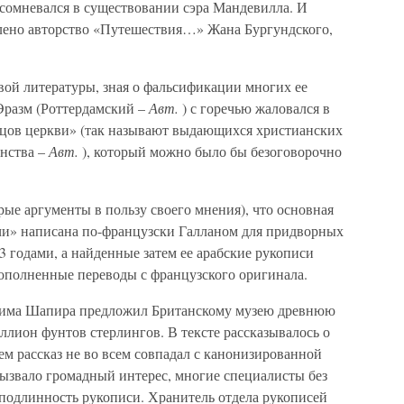
 сомневался в существовании сэра Мандевилла. И
влено авторство «Путешествия…» Жана Бургундского,
вой литературы, зная о фальсификации многих ее
Эразм (Роттердамский –
Авт.
) с горечью жаловался в
отцов церкви» (так называют выдающихся христианских
анства –
Авт.
), который можно было бы безоговорочно
рые аргументы в пользу своего мнения), что основная
чи» написана по-французски Галланом для придворных
3 годами, а найденные затем ее арабские рукописи
ополненные переводы с французского оригинала.
алима Шапира предложил Британскому музею древнюю
миллион фунтов стерлингов. В тексте рассказывалось о
ем рассказ не во всем совпадал с канонизированной
вызвало громадный интерес, многие специалисты без
подлинность рукописи. Хранитель отдела рукописей