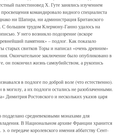
вестный палестиновед Х. Гуте занялись изучением
о просвещения командировало видного специалиста
Однако ни Шапира, ни администрация Британского
!). С большим трудом Клермону-Ганно удалось на
кописью. У него возникло подозрение (вскоре
древнейший памятник» – подлог. Как показало
ы старых свитков Торы и написал «очень древним»
ния. Окончательное заключение было опубликовано в
е, он покончил жизнь самоубийством, а рукопись
знавался в подлоге по доброй воле (что естественно).
 в могилу, а их подлоги остались не разоблаченными.
а» Димитрия Ростовского и нескольких указов царя
о подделано средневековыми монахами для
 владения. В Национальном архиве Франции хранится
 э. о передаче королевского имения аббатству Сент-