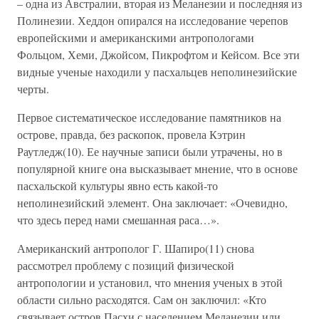
– одна из Австралии, вторая из Меланезии и последняя из
Полинезии. Хеддон опирался на исследование черепов
европейскими и американскими антропологами
Фольцом, Хеми, Джойсом, Пикрофтом и Кейсом. Все эти
видные ученые находили у пасхальцев неполинезийские
черты.
Первое систематическое исследование памятников на
острове, правда, без раскопок, провела Кэтрин
Раутледж(10). Ее научные записи были утрачены, но в
популярной книге она высказывает мнение, что в основе
пасхальской культуры явно есть какой-то
неполинезийский элемент. Она заключает: «Очевидно,
что здесь перед нами смешанная раса…».
Американский антрополог Г. Шапиро(11) снова
рассмотрел проблему с позиций физической
антропологии и установил, что мнения ученых в этой
области сильно расходятся. Сам он заключил: «Кто
связывает остров Пасхи с населением Меланезии или