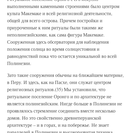
выполненными каменными строениями было центром
культа Макемаке и всей религиозной деятельности,
общей для всего острова. Причем постройки и
приуроченные к ним ритуалы были такими же
неполинезийскими, как сама фигура Макемаке.
Сооруженная здесь обсерватория для наблюдения
положения солнца во время солнцестояния и
равноденствий пока что остается уникальной во всей
Полинезии.
Зато такие сооружения обычны на ближайшем материке,
в Перу. И здесь, как на Пасхе, они служат центром
религиозных ритуалов.(35) Мы установили, что
ритуальное поселение Оронго и по архитектуре не
является полинезийским. Нигде больше в Полинезии не
проявлялось стремление соединить вместе несколько
домов. Но это свойственно древнеперуанской
архитектуре – и в горах, и на побережье. Не знает
параллелей в Полинезии и высокоразвитая техника