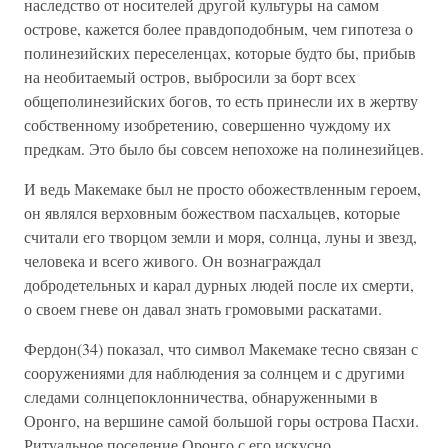
наследство от носителей другой культуры на самом
острове, кажется более правдоподобным, чем гипотеза о
полинезийских переселенцах, которые будто бы, прибыв
на необитаемый остров, выбросили за борт всех
общеполинезийских богов, то есть принесли их в жертву
собственному изобретению, совершенно чуждому их
предкам. Это было бы совсем непохоже на полинезийцев.
И ведь Макемаке был не просто обожествленным героем,
он являлся верховным божеством пасхальцев, которые
считали его творцом земли и моря, солнца, луны и звезд,
человека и всего живого. Он вознаграждал
добродетельных и карал дурных людей после их смерти,
о своем гневе он давал знать громовыми раскатами.
Фердон(34) показал, что символ Макемаке тесно связан с
сооружениями для наблюдения за солнцем и с другими
следами солнцепоклонничества, обнаруженными в
Оронго, на вершине самой большой горы острова Пасхи.
Ритуальное поселение Оронго с его искусно