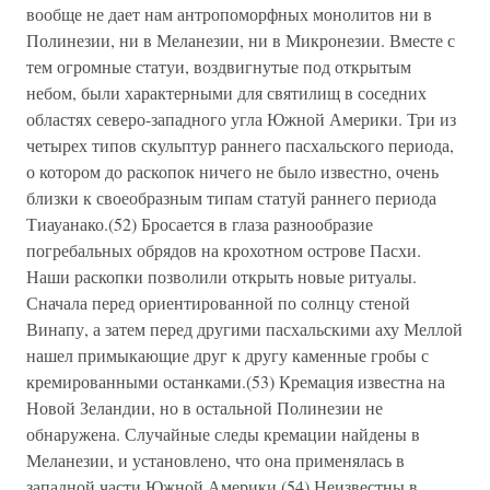
вообще не дает нам антропоморфных монолитов ни в
Полинезии, ни в Меланезии, ни в Микронезии. Вместе с
тем огромные статуи, воздвигнутые под открытым
небом, были характерными для святилищ в соседних
областях северо-западного угла Южной Америки. Три из
четырех типов скульптур раннего пасхальского периода,
о котором до раскопок ничего не было известно, очень
близки к своеобразным типам статуй раннего периода
Тиауанако.(52) Бросается в глаза разнообразие
погребальных обрядов на крохотном острове Пасхи.
Наши раскопки позволили открыть новые ритуалы.
Сначала перед ориентированной по солнцу стеной
Винапу, а затем перед другими пасхальскими аху Меллой
нашел примыкающие друг к другу каменные гробы с
кремированными останками.(53) Кремация известна на
Новой Зеландии, но в остальной Полинезии не
обнаружена. Случайные следы кремации найдены в
Меланезии, и установлено, что она применялась в
западной части Южной Америки.(54) Неизвестны в