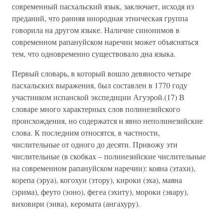
современный пасхальский язык, заключает, исходя из
преданий, что ранняя инородная этническая группа
говорила на другом языке. Наличие синонимов в
современном рапануйском наречии может объясняться
тем, что одновременно существовало дна языка.
Первый словарь, в который вошло девяносто четыре
пасхальских выражения, был составлен в 1770 году
участником испанской экспедиции Агуэрой.(17) В
словаре много характерных слов полинезийского
происхождения, но содержатся и явно неполинезийские
слова. К последним относятся, в частности,
числительные от одного до десяти. Привожу эти
числительные (в скобках – полинезийские числительные
на современном рапануйском наречии): кояна (этахи),
корепа (эруа), когохуи (этору), кироки (эха), маяна
(эрима), феуто (эоно), фегеа (эхиту), мороки (эвару),
виховири (эива), керомата (ангахуру).