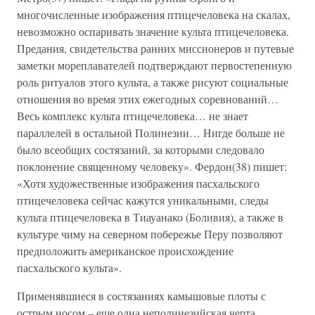
многочисленные изображения птицечеловека на скалах,
невозможно оспаривать значение культа птицечеловека.
Предания, свидетельства ранних миссионеров и путевые
заметки мореплавателей подтверждают первостепенную
роль ритуалов этого культа, а также рисуют социальные
отношения во время этих ежегодных соревнований…
Весь комплекс культа птицечеловека… не знает
параллелей в остальной Полинезии… Нигде больше не
было всеобщих состязаний, за которыми следовало
поклонение священному человеку». Фердон(38) пишет:
«Хотя художественные изображения пасхальского
птицечеловека сейчас кажутся уникальными, следы
культа птицечеловека в Тиауанако (Боливия), а также в
культуре чиму на северном побережье Перу позволяют
предположить американское происхождение
пасхальского культа».
Применявшиеся в состязаниях камышовые плоты с
острым носом – еще одна неполинезийская черта.