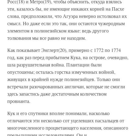
Росс(18) и Метро(19), чтобы объяснить, откуда взялись
эти, казалось бы, не имеющие никаких корней на Пасхе
слова, предположили, что Агуэра неверно истолковал их
смысл. Но даже если это так, они остаются чужеродным
элементом в полинезийском языке: ведь другого
толкования мы все равно не находим.
Как показывает Энглерт(20), примерно с 1772 по 1774
год, как раз перед прибытием Кука, на острове, очевидно,
шла разрушительная война. Плантации были
опустошены; осталась горстка измученных войной,
живущих в крайней нужде полинезийцев. Только они
встречали разочарованных англичан, которые не смогли
здесь запастись даже достаточным количеством
провианта.
Кук и его спутники вполне понимали, насколько
отличаются эти несколько сот уцелевших пасхальцев от
многочисленного процветающего населения, описанного
предыдущими исследователями. Он и