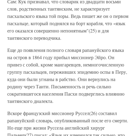
Сам: Кук признавал, что словарик из двадцати восьми
слов, родственных таитянским, не характеризует
пасхальского языка той поры. Ведь пишет же он о первом
пасхальце, который поднялся на борт корабля, что «язык
его оказался совершенно непонятным"(25) и для
таитянского переводчика.
Еще до появления полного словаря рапануйского языка
на остров в 1864 году прибыл миссионер Эйро. Он
привез с собой, кроме мангаревцев, немногочисленную
группу пасхальцев, переживших эпидемию оспы в Перу,
куда они были угнаны в рабство. Они вернулись на
родину через Таити. Письменность и речь сильно
сократившегося населения Пасхи подверглись влиянию
таитянского диалекта.
Вскоре французский миссионер Руссел(26) составил
рапануйский словарь, опубликованный после его смерти.
Но еще при жизни Руссела английский хирург
Пальмер(27) писал: «Язык их изменился так сильно, что