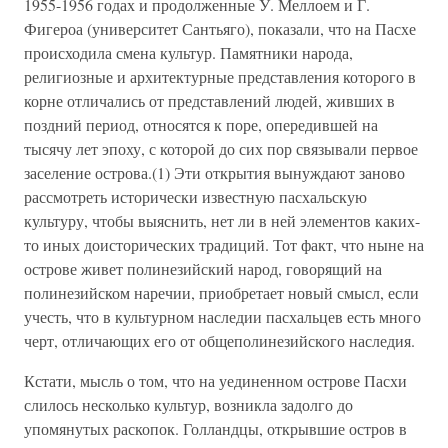
1955-1956 годах и продолженные У. Меллоем и Г.
Фигероа (университет Сантьяго), показали, что на Пасхе
происходила смена культур. Памятники народа,
религиозные и архитектурные представления которого в
корне отличались от представлений людей, живших в
поздний период, относятся к поре, опередившей на
тысячу лет эпоху, с которой до сих пор связывали первое
заселение острова.(1) Эти открытия вынуждают заново
рассмотреть исторически известную пасхальскую
культуру, чтобы выяснить, нет ли в ней элементов каких-
то иных доисторических традиций. Тот факт, что ныне на
острове живет полинезийский народ, говорящий на
полинезийском наречии, приобретает новый смысл, если
учесть, что в культурном наследии пасхальцев есть много
черт, отличающих его от общеполинезийского наследия.
Кстати, мысль о том, что на уединенном острове Пасхи
слилось несколько культур, возникла задолго до
упомянутых раскопок. Голландцы, открывшие остров в