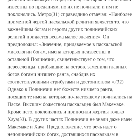
известны по преданиям, но их не почитали и им не
поклонялись. Метро(31) справедливо отмечал: «Наиболее
приметной чертой пасхальской религии является то, что
важнейшим богам и героям других полинезийских
религий придается весьма малое значение». Он
предположил: «Значение, придаваемое в пасхальской
мифологии богам, имена которых неизвестны в
остальной Полинезии, свидетельствует о том, что
переселенцы, прибывшие на остров, заменили главных
богов богами низшего ранга, снабдив их
соответствующими атрибутами и достоинством «.(32)
Однако в Полинезии нет божеств низшего ранга,
носящих те имена, которые по-настоящему почитались на
Пасхе. Высшим божеством пасхальцев был Макемаке.
Кроме него, поклонялись и приносили жертвы только
Хауа(33). В других частях Полинезии не знали даже имен
Макемаке и Хауа. Предположение, что речь идет о
неполинезийских богах, доставшихся пасхальцам в