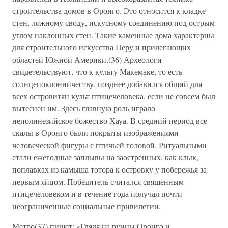
строительства домов в Оронго. Это относится к кладке
стен, ложному своду, искусному соединению под острым
углом наклонных стен. Такие каменные дома характерны
для строительного искусства Перу и прилегающих
областей Южной Америки.(36) Археологи
свидетельствуют, что к культу Макемаке, то есть
солнцепоклонничеству, позднее добавился общий для
всех островитян культ птицечеловека, если не совсем был
вытеснен им. Здесь главную роль играло
неполинезийское божество Хауа. В средний период все
скалы в Оронго были покрыты изображениями
человеческой фигуры с птичьей головой. Ритуальными
стали ежегодные заплывы на заостренных, как клык,
поплавках из камыша тотора к островку у побережья за
первым яйцом. Победитель считался священным
птицечеловеком и в течение года получал почти
неограниченные социальные привилегии.
Метро(37) пишет: «Глядя на руины Оронго и