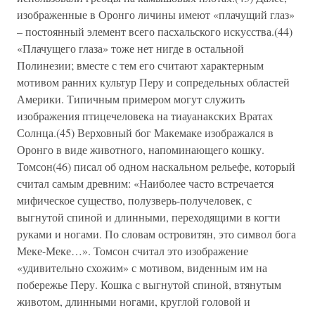
изображенные в Оронго личины имеют «плачущий глаз»
– постоянный элемент всего пасхальского искусства.(44)
«Плачущего глаза» тоже нет нигде в остальной
Полинезии; вместе с тем его считают характерным
мотивом ранних культур Перу и сопредельных областей
Америки. Типичным примером могут служить
изображения птицечеловека на тиауанакских Вратах
Солнца.(45) Верховный бог Макемаке изображался в
Оронго в виде животного, напоминающего кошку.
Томсон(46) писал об одном наскальном рельефе, который
считал самым древним: «Наиболее часто встречается
мифическое существо, полузверь-получеловек, с
выгнутой спиной и длинными, переходящими в когти
руками и ногами. По словам островитян, это символ бога
Меке-Меке…». Томсон считал это изображение
«удивительно схожим» с мотивом, виденным им на
побережье Перу. Кошка с выгнутой спиной, втянутым
животом, длинными ногами, круглой головой и