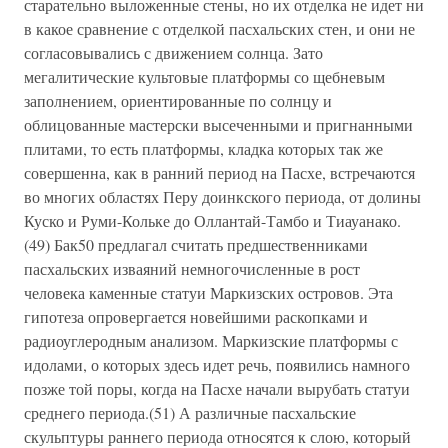
старательно выложенные стены, но их отделка не идет ни
в какое сравнение с отделкой пасхальских стен, и они не
согласовывались с движением солнца. Зато
мегалитические культовые платформы со щебневым
заполнением, ориентированные по солнцу и
облицованные мастерски высеченными и пригнанными
плитами, то есть платформы, кладка которых так же
совершенна, как в ранний период на Пасхе, встречаются
во многих областях Перу доинкского периода, от долины
Куско и Руми-Кольке до Оллантай-Тамбо и Тиауанако.
(49) Бак50 предлагал считать предшественниками
пасхальских изваяний немногочисленные в рост
человека каменные статуи Маркизских островов. Эта
гипотеза опровергается новейшими раскопками и
радиоуглеродным анализом. Маркизские платформы с
идолами, о которых здесь идет речь, появились намного
позже той поры, когда на Пасхе начали вырубать статуи
среднего периода.(51) А различные пасхальские
скульптуры раннего периода относятся к слою, который