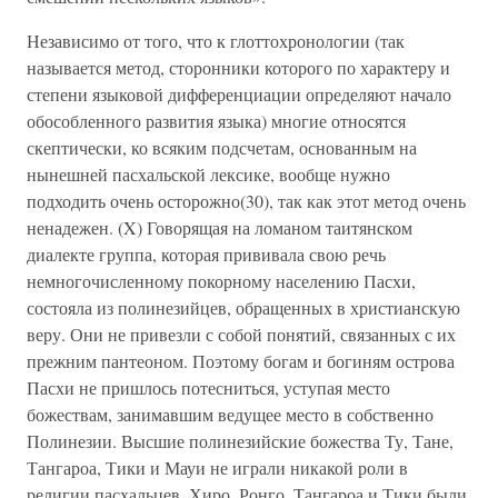
Независимо от того, что к глоттохронологии (так
называется метод, сторонники которого по характеру и
степени языковой дифференциации определяют начало
обособленного развития языка) многие относятся
скептически, ко всяким подсчетам, основанным на
нынешней пасхальской лексике, вообще нужно
подходить очень осторожно(30), так как этот метод очень
ненадежен. (X) Говорящая на ломаном таитянском
диалекте группа, которая прививала свою речь
немногочисленному покорному населению Пасхи,
состояла из полинезийцев, обращенных в христианскую
веру. Они не привезли с собой понятий, связанных с их
прежним пантеоном. Поэтому богам и богиням острова
Пасхи не пришлось потесниться, уступая место
божествам, занимавшим ведущее место в собственно
Полинезии. Высшие полинезийские божества Ту, Тане,
Тангароа, Тики и Мауи не играли никакой роли в
религии пасхальцев. Хиро, Ронго, Тангароа и Тики были