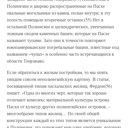
Полинезии и широко распространенные на Пасхе
овальные могильники из камня, полые внутри; в эту
полость помещали вторичные останки.(55) Нет в
остальной Полинезии и цилиндрических, увенчанных
ложным сводом каменных башен, которые на Пасхе
называют тупами. Зато они в точности повторяют
южноамериканские погребальные башни, известные под
названием «чульп» и особенно часто встречающиеся в
области Тиауанако.
Если обратиться к жилым постройкам, то мы опять
увидим совсем неполинезийскую картину. В статье,
посвященной типам пасхальских жилищ, Фердон(56)
пишет: «Одна из многих черт, которые так хорошо
отличают комплекс материальной культуры острова
Пасхи от культур других полинезийских островов, –
многообразие типов жилищ… По своей общей
конструкции каждый из этих типов является уникальным
в Полинезии; это порождает еще одну проблему, которую