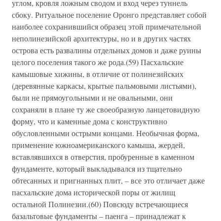
углом, кровля ложным сводом и вход через туннель
сбоку. Ритуальное поселение Оронго представляет собой
наиболее сохранившийся образец этой примечательной
неполинезийской архитектуры, но и в других частях
острова есть развалины отдельных домов и даже руины
целого поселения такого же рода.(59) Пасхальские
камышовые хижины, в отличие от полинезийских
(деревянные каркасы, крытые пальмовыми листьями),
были не прямоугольными и не овальными, они
сохраняли в плане ту же своеобразную ланцетовидную
форму, что и каменные дома с конструктивно
обусловленными острыми концами. Необычная форма,
применение южноамериканского камыша, жердей,
вставлявшихся в отверстия, пробуренные в каменном
фундаменте, который выкладывался из тщательно
обтесанных и пригнанных плит, – все это отличает даже
пасхальские дома исторической поры от жилищ
остальной Полинезии.(60) Повсюду встречающиеся
базальтовые фундаменты – паенга – принадлежат к