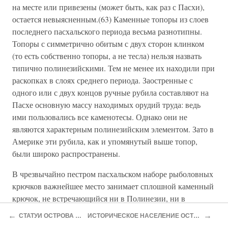
на месте или привезены (может быть, как раз с Пасхи),
остается невыясненным.(63) Каменные топоры из слоев
последнего пасхальского периода весьма разнотипны.
Топоры с симметрично обитым с двух сторон клинком
(то есть собственно топоры, а не тесла) нельзя назвать
типично полинезийскими. Тем не менее их находили при
раскопках в слоях среднего периода. Заостренные с
одного или с двух концов ручные рубила составляют на
Пасхе основную массу находимых орудий труда: ведь
ими пользовались все каменотесы. Однако они не
являются характерным полинезийским элементом. Зато в
Америке эти рубила, как и упомянутый выше топор,
были широко распространены.
В чрезвычайно пестром пасхальском наборе рыболовных
крючков важнейшее место занимает сплошной каменный
крючок, не встречающийся ни в Полинезии, ни в
прилегающих к ней областях. По не выясненной пока
←
→
СТАТУИ ОСТРОВА ПАСХИ – ПРОБЛЕМА И ИТОГИ
ИСТОРИЧЕСКОЕ НАСЕЛЕНИЕ ОСТРОВА ПАСХИ И ПИСЬМЕННОСТЬ РОНГО-РОНГО (XI)
причине его встречают в культурных слоях на островах у