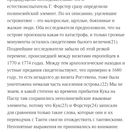
естествоиспытатель Г. Форстер сразу определили
полинезийский элемент. По их описанию, уцелевшие
островитяне – это малорослые, щуплые, боязливые и
жалкие люди. Оба исследователя предположили, что на
острове произошла какая-то катастрофа, и только грозные
монументы остались свидетелями былого величия(21).
Позднейшие исследователи забыли об этой резкой
перемене, происшедшей между визитами европейцев в
1770 и 1774 годах. Между тем археологические находки и
устные предания свидетельствуют, что примерно в 1680
году, то есть незадолго до визита Роггевена, тоже была
уничтожена немалая часть населения острова.(22) Мы не
знаем, в какой степени ко времени прибытия Кука на
Пасху там сохранились неполинезийские языковые
элементы, потому что Кук(23) и Форстер(24) записали
для сравнения только такие слова, которые они и их
переводчик с Таити смогли отождествить с таитянскими.
Непонятные выражения не принимались во внимание.