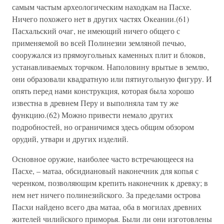
самым частым археологическим находкам на Пасхе.
Ничего похожего нет в других частях Океании.(61)
Пасхальский очаг, не имеющий ничего общего с
применяемой во всей Полинезии земляной печью,
сооружался из прямоугольных каменных плит и блоков,
устанавливаемых торчком. Наполовину врытые в землю,
они образовали квадратную или пятиугольную фигуру. И
опять перед нами конструкция, которая была хорошо
известна в древнем Перу и выполняла там ту же
функцию.(62) Можно привести немало других
подробностей, но ограничимся здесь общим обзором
орудий, утвари и других изделий.
Основное оружие, наиболее часто встречающееся на
Пасхе, – матаа, обсидиановый наконечник для копья с
черенком, позволяющим крепить наконечник к древку; в
нем нет ничего полинезийского. За пределами острова
Пасхи найдено всего два матаа, оба в могилах древних
жителей чилийского приморья. Были ли они изготовлены