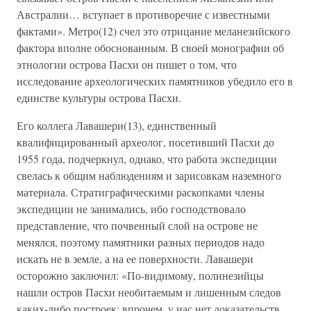
Австралии… вступает в противоречие с известными
фактами». Метро(12) счел это отрицание меланезийского
фактора вполне обоснованным. В своей монографии об
этнологии острова Пасхи он пишет о том, что
исследование археологических памятников убедило его в
единстве культуры острова Пасхи.
Его коллега Лавашери(13), единственный
квалифицированный археолог, посетивший Пасхи до
1955 года, подчеркнул, однако, что работа экспедиции
свелась к общим наблюдениям и зарисовкам наземного
материала. Стратиграфическими раскопками члены
экспедиции не занимались, ибо господствовало
представление, что почвенный слой на острове не
менялся, поэтому памятники разных периодов надо
искать не в земле, а на ее поверхности. Лавашери
осторожно заключил: «По-видимому, полинезийцы
нашли остров Пасхи необитаемым и лишенным следов
каких-либо построек; впрочем, у нас нет доказательств