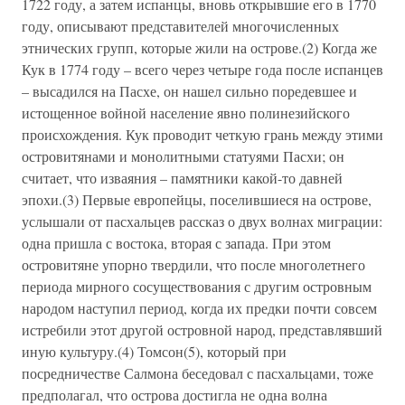
1722 году, а затем испанцы, вновь открывшие его в 1770
году, описывают представителей многочисленных
этнических групп, которые жили на острове.(2) Когда же
Кук в 1774 году – всего через четыре года после испанцев
– высадился на Пасхе, он нашел сильно поредевшее и
истощенное войной население явно полинезийского
происхождения. Кук проводит четкую грань между этими
островитянами и монолитными статуями Пасхи; он
считает, что изваяния – памятники какой-то давней
эпохи.(3) Первые европейцы, поселившиеся на острове,
услышали от пасхальцев рассказ о двух волнах миграции:
одна пришла с востока, вторая с запада. При этом
островитяне упорно твердили, что после многолетнего
периода мирного сосуществования с другим островным
народом наступил период, когда их предки почти совсем
истребили этот другой островной народ, представлявший
иную культуру.(4) Томсон(5), который при
посредничестве Салмона беседовал с пасхальцами, тоже
предполагал, что острова достигла не одна волна