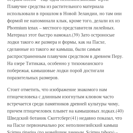
Плавучие средства из растительного материала
использовали в прошлом в Новой Зеландии, но там они
формой не напоминали клык, кроме того, делали их из
Phormium tenax – местного представителя лилейных.
Материал этот быстро намокал.(39) Зато остроносые
лодки такого же размера и формы, как на Пасхе,
сделанные из такого же камыша, были самым
распространенным плавучим средством в древнем Перу.
На озере Титикака, особенно у тихоокеанского
побережья, камышовые лодки порой достигали
поразительных размеров.
Стоит отметить, что изображение знакомого нам
птицечеловека с длинным изогнутым клювом часто
встречается среди памятников древней культуры чиму,
причем птицечеловек плывет на камышовых лодках.(40)
Шведский ботаник Скоттсберг(41) недавно показал, что
на Пасхе первоначально рос неполинезийский камыш
Scirpus riparius (по новейшим данным, Scirpus tabora) –