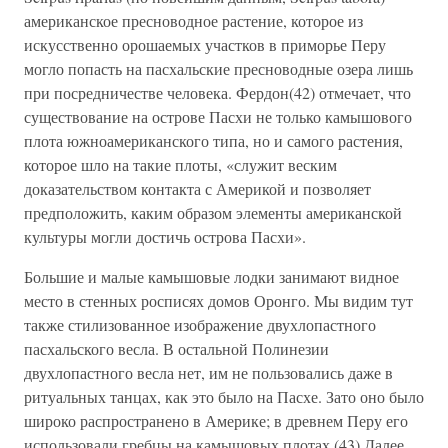
американское пресноводное растение, которое из
искусственно орошаемых участков в приморье Перу
могло попасть на пасхальские пресноводные озера лишь
при посредничестве человека. Фердон(42) отмечает, что
существование на острове Пасхи не только камышового
плота южноамериканского типа, но и самого растения,
которое шло на такие плоты, «служит веским
доказательством контакта с Америкой и позволяет
предположить, каким образом элементы американской
культуры могли достичь острова Пасхи».
Большие и малые камышовые лодки занимают видное
место в стенных росписях домов Оронго. Мы видим тут
также стилизованное изображение двухлопастного
пасхальского весла. В остальной Полинезии
двухлопастного весла нет, им не пользовались даже в
ритуальных танцах, как это было на Пасхе. Зато оно было
широко распространено в Америке; в древнем Перу его
использовали гребцы на камышовых плотах.(43) Далее,