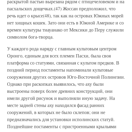
раскрытой пастью вырезана рядом с птицечеловеком и на
пасхальских дощечках.(47) Жоссан предположил, что
речь идет о крысе(48), так как на островах Южных морей
нет хищных кошек. Зато они есть в Южной Америке и со
времен культуры тиауанако от Мексики до Перу служили
символом бога-творца.
У каждого рода наряду с главным культовым центром
Оронго, единым для всех племен Пасхи, была своя
платформа со статуями, связанная с культом предков. В
поздний период постаменты напоминали культовые
сооружения других островов Юго-Восточной Полинезии.
Однако при раскопках выявилось, что аху были
выстроены поверх более древних конструкций, они
имели другой рисунок и выполняли иную задачу. На
месте задней стены аху находился фасад ранних
сооружений, в которых не было склепов; они не
предназначались для установки исполинских статуй.
Позднейшие постаменты с пристроенными крыльями