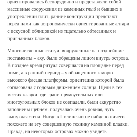
ориентировались беспорядочно и представляли собой
массивные сооружения из каменных глыб и бывших в
употреблении плит; ранние конструкции предстают
перед нами как астрономически ориентированные алтари
с искусной облицовкой из тщательно обтесанных и
пригнанных блоков.
Многочисленные статуи, водруженные на позднейшие
постаменты – аху, были обращены лицом внутрь острова.
В позднее время ритуал совершался на площадке перед
ними, а в ранний период – у обращенного к морю
высокого фасада платформы, ориентация которой была
согласована с годовым движением солнца. Щели в тех
местах кладки, где грани прямоугольных или
многоугольных блоков не совпадали, были аккуратно
заполнены щебнем; получалась очень ровная, чуть
выпуклая стена. Нигде в Полинезии не найдено ничего
похожего на эту совершенную технику каменной кладки.
Правда, на некоторых островах можно увидеть