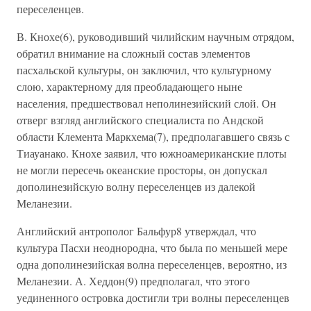
переселенцев.
В. Кнохе(6), руководивший чилийским научным отрядом,
обратил внимание на сложный состав элементов
пасхальской культуры, он заключил, что культурному
слою, характерному для преобладающего ныне
населения, предшествовал неполинезийский слой. Он
отверг взгляд английского специалиста по Андской
области Клемента Маркхема(7), предполагавшего связь с
Тиауанако. Кнохе заявил, что южноамериканские плоты
не могли пересечь океанские просторы, он допускал
дополинезийскую волну переселенцев из далекой
Меланезии.
Английский антрополог Бальфур8 утверждал, что
культура Пасхи неоднородна, что была по меньшей мере
одна дополинезийская волна переселенцев, вероятно, из
Меланезии. А. Хеддон(9) предполагал, что этого
уединенного островка достигли три волны переселенцев