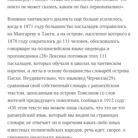
никто не может сказать, каким он был первоначально».
Влияние таитянского диалекта еще больше усилилось,
когда в 1871 году большинство пасхальцев отправились
на Мангареву и Таити, а на острове, население которого к
1878 году сократилось до 111 человек, обосновались
говорящие на полинезийском языке овцеводы и
проповедники.(28) Лексика потомков этих 111
пасхальцев, которых обучали в школах на таитянском
наречии, и легла в основу большинства словарей острова
Пасхи. Неудивительно, что языковед Черчилль(29),
сравнивая свой собственный словарь с рапануйским
текстом, записанным на острове Томсоном со слов
жителей предыдущего поколения, сообщал в 1912 году:
«Об этом тексте мы можем лишь сказать, что это не тот
рапануйский язык, который мы видим на страницах
словаря; не отвечает он и наречиям каких-либо иных
известных полинезийских народов, речь идет, скорее, о
смешении нескольких языков».